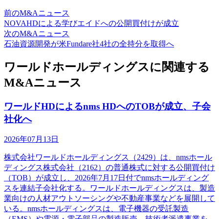
前のM&Aニュース
NOVAHDによる学びエイドへの公開買付けが成立
次のM&Aニュース
石油資源開発が米Fundare社4社の全持分を取得へ
ワールドホールディングスに関連する
M&Aニュース
ワールドHDによるnms HDへのTOBが成立、子会
社化へ
2026年07月13日
株式会社ワールドホールディングス（2429）は、nmsホール
ディングス株式会社（2162）の普通株式に対する公開買付け
（TOB）が成立し、2026年7月17日付でnmsホールディング
スを連結子会社化する。ワールドホールディングスは、製造
業向けの人材アウトソーシングや不動産事業などを展開して
いる。nmsホールディングスは、電子機器の受託製造
（EMS）や電源・電子部品の製造販売、技術者派遣事業を