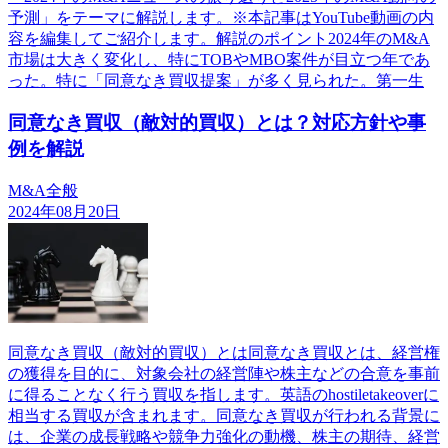
予測」をテーマに解説します。※本記事はYouTube動画の内
容を編集してご紹介します。解説のポイント2024年のM&A
市場は大きく変化し、特にTOBやMBO案件が目立つ年であ
った。特に「同意なき買収提案」が多く見られた。第一生
同意なき買収（敵対的買収）とは？対応方針や事
例を解説
M&A全般
2024年08月20日
同意なき買収（敵対的買収）とは同意なき買収とは、経営権
の獲得を目的に、対象会社の経営陣や株主などの合意を事前
に得ることなく行う買収を指します。英語のhostiletakeoverに
相当する買収が含まれます。同意なき買収が行われる背景に
は、企業の成長戦略や競争力強化の動機、株主の期待、経営