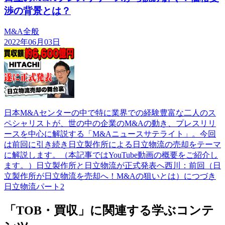
渉の背景とは？
M&A全般
2022年06月03日
日本M&Aセンターの中で特に業界での経験豊富な二人のス
ペシャリストが、世の中の企業のM&Aの動き、プレスリリ
ースを中心に解説する「M&Aニュースサテライト」。今回
は前回に引き続き日立製作所による日立物流の売却をテーマ
に解説します。（本記事ではYouTube動画の概要をご紹介し
ます。）日立製作所と日立物流が正式発表へ西川：前回（日
立製作所が日立物流を売却へ！M&Aの狙いとは）につづき
日立物流パート2
「TOB・買収」に関連する学ぶコンテ