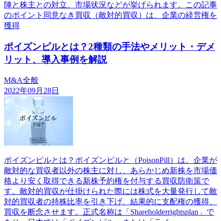
陣と株主との対立、市場状況などが挙げられます。この記事
のポイント同意なき買収（敵対的買収）は、企業の経営権を
獲得
ポイズンピルとは？2種類の手法やメリット・デメ
リット、導入事例を解説
M&A全般
2022年09月28日
ポイズンピルとは？ポイズンピルと（PoisonPill）は、企業が
敵対的な買収者以外の株主に対し、あらかじめ新株を市場価
格より安く取得できる新株予約権を付与する買収防衛策で
す。敵対的買収が仕掛けられた際には株式を大量発行して敵
対的買収者の持株比率を引き下げ、結果的に支配権の獲得、
買収を断念させます。正式名称は「Shareholderrightsplan」で