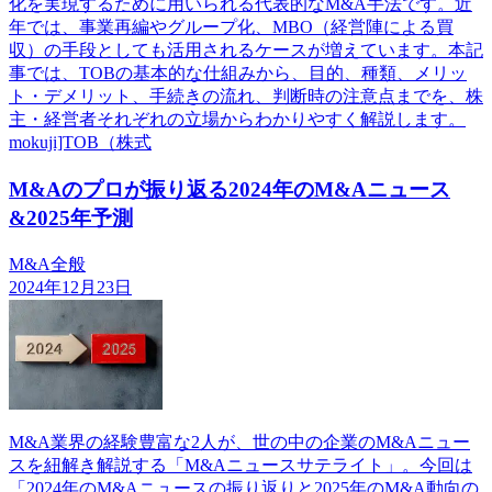
化を実現するために用いられる代表的なM&A手法です。近
年では、事業再編やグループ化、MBO（経営陣による買
収）の手段としても活用されるケースが増えています。本記
事では、TOBの基本的な仕組みから、目的、種類、メリッ
ト・デメリット、手続きの流れ、判断時の注意点までを、株
主・経営者それぞれの立場からわかりやすく解説します。
mokuji]TOB（株式
M&Aのプロが振り返る2024年のM&Aニュース
&2025年予測
M&A全般
2024年12月23日
M&A業界の経験豊富な2人が、世の中の企業のM&Aニュー
スを紐解き解説する「M&Aニュースサテライト」。今回は
「2024年のM&Aニュースの振り返りと2025年のM&A動向の