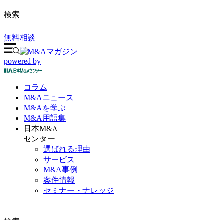
検索
無料相談
powered by
コラム
M&A
ニュース
M&Aを
学ぶ
M&A
用語集
日本M&A
センター
選ばれる理由
サービス
M&A事例
案件情報
セミナー・ナレッジ