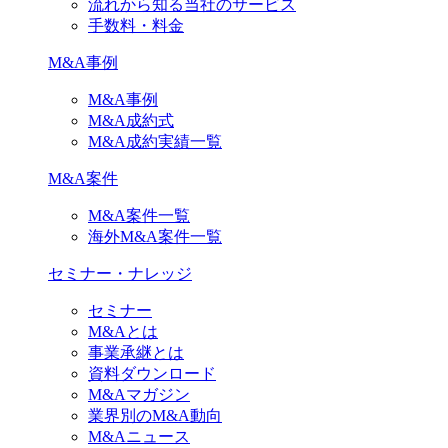
流れから知る当社のサービス
手数料・料金
M&A事例
M&A事例
M&A成約式
M&A成約実績一覧
M&A案件
M&A案件一覧
海外M&A案件一覧
セミナー・ナレッジ
セミナー
M&Aとは
事業承継とは
資料ダウンロード
M&Aマガジン
業界別のM&A動向
M&Aニュース