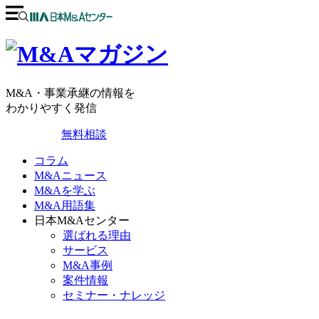
M&A・事業承継の情報を
わかりやすく発信
無料相談
コラム
M&Aニュース
M&Aを学ぶ
M&A用語集
日本M&Aセンター
選ばれる理由
サービス
M&A事例
案件情報
セミナー・ナレッジ