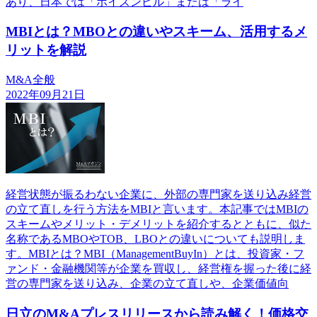
あり、日本では「ポイズンピル」または「ライ
MBIとは？MBOとの違いやスキーム、活用するメ
リットを解説
M&A全般
2022年09月21日
経営状態が振るわない企業に、外部の専門家を送り込み経営
の立て直しを行う方法をMBIと言います。本記事ではMBIの
スキームやメリット・デメリットを紹介するとともに、似た
名称であるMBOやTOB、LBOとの違いについても説明しま
す。MBIとは？MBI（ManagementBuyIn）とは、投資家・フ
ァンド・金融機関等が企業を買収し、経営権を握った後に経
営の専門家を送り込み、企業の立て直しや、企業価値向
日立のM&Aプレスリリースから読み解く！価格交