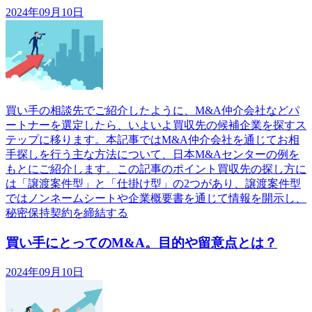
2024年09月10日
買い手の相談先でご紹介したように、M&A仲介会社などパ
ートナーを選定したら、いよいよ買収先の候補企業を探すス
テップに移ります。本記事ではM&A仲介会社を通じてお相
手探しを行う主な方法について、日本M&Aセンターの例を
もとにご紹介します。この記事のポイント買収先の探し方に
は「譲渡案件型」と「仕掛け型」の2つがあり、譲渡案件型
ではノンネームシートや企業概要書を通じて情報を開示し、
秘密保持契約を締結する
買い手にとってのM&A。目的や留意点とは？
2024年09月10日