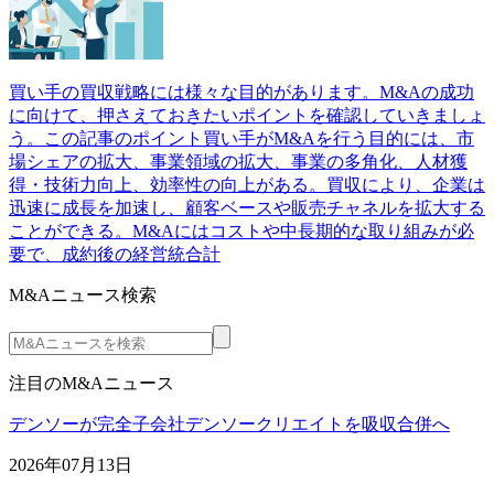
買い手の買収戦略には様々な目的があります。M&Aの成功
に向けて、押さえておきたいポイントを確認していきましょ
う。この記事のポイント買い手がM&Aを行う目的には、市
場シェアの拡大、事業領域の拡大、事業の多角化、人材獲
得・技術力向上、効率性の向上がある。買収により、企業は
迅速に成長を加速し、顧客ベースや販売チャネルを拡大する
ことができる。M&Aにはコストや中長期的な取り組みが必
要で、成約後の経営統合計
M&Aニュース検索
注目のM&Aニュース
デンソーが完全子会社デンソークリエイトを吸収合併へ
2026年07月13日