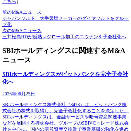
こちら
】
前のM&Aニュース
ジャパンソルト、大手製塩メーカーのダイヤソルトをグルー
プ化
次のM&Aニュース
三井松島HDが感熱レジロール加工のコウナンを子会社化へ
SBIホールディングスに関連するM&A
ニュース
SBIホールディングスがビットバンクを完全子会社
化へ
2026年06月25日
SBIホールディングス株式会社（8473）は、ビットバンク株
式会社の株式を取得し、完全子会社化することを決定した。
SBIホールディングスは、金融サービスや暗号資産関連事業
などを展開する持株会社。グループのSBIVCトレード株式会
社を中心に、国内の暗号資産交換業で事業基盤の強化を進め