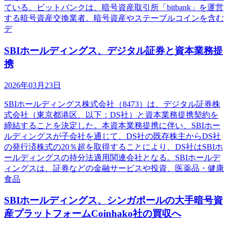
ている。ビットバンクは、暗号資産取引所「bitbank」を運営
する暗号資産交換業者。暗号資産やステーブルコインを含む
デ
SBIホールディングス、デジタル証券と資本業務提
携
2026年03月23日
SBIホールディングス株式会社（8473）は、デジタル証券株
式会社（東京都港区、以下：DS社）と資本業務提携契約を
締結することを決定した。本資本業務提携に伴い、SBIホー
ルディングスが子会社を通じて、DS社の既存株主からDS社
の発行済株式の20％超を取得することにより、DS社はSBIホ
ールディングスの持分法適用関連会社となる。SBIホールデ
ィングスは、証券などの金融サービスや投資、医薬品・健康
食品
SBIホールディングス、シンガポールの大手暗号資
産プラットフォームCoinhako社の買収へ