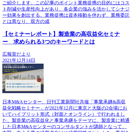
ご紹介します。この記事のポイント業務提携の目的にはコス
ト削減や生産性向上があり、各企業の強みを活かしてシナジ
ー効果を創出する。業務提携は資本移動を伴わず、業務委託
とは異なり、双方の成
【セミナーレポート】製造業の高収益化セミナ
ー 求められる3つのキーワードとは
広報室だより
2021年12月14日
日本M&Aセンター、日刊工業新聞社共催「事業承継&高収
益化戦略セミナー」が2021年12月に東京と大阪の2会場にお
いてハイブリット形式（対面とオンライン）で行われまし
た。製造業の高収益化と事業承継をテーマに、製造業に精通
した日本M&Aセンターのコンサルタントが講師となって、