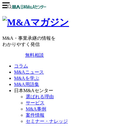
M&A・事業承継の情報を
わかりやすく発信
無料相談
コラム
M&Aニュース
M&Aを学ぶ
M&A用語集
日本M&Aセンター
選ばれる理由
サービス
M&A事例
案件情報
セミナー・ナレッジ