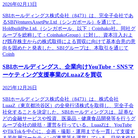
2026年02月13日
SBIホールディングス株式会社（8473）は、完全子会社であ
るSBIVenturesAssetPte.Ltd（シンガポール）を通じて、
HoldbuildPte.Ltd.（シンガポール、以下：Coinhako社。同社グ
ループを総称して：CoinhakoGroup）に対し、資本注入およ
び既存株主からの株式取得による買収に向けて基本合意の意
向を固めたと発表した。SBIグループは、本取引を通じて
Coinh
SBIホールディングス、企業向けYouTube・SNSマ
ーケティング支援事業のLuaaZを買収
2025年12月26日
SBIホールディングス株式会社（8473）は、株式会社
LuaaZ（東京都渋谷区）の全発行済株式を取得し、完全子会
社化することを決定した。SBIホールディングスは、証券な
どの金融サービスや投資、医薬品・健康食品開発等を行うグ
ループ会社の統括・運営を行っている。LuaaZは、YouTube
やTikTokを中心に、企画・撮影・運用までを一貫して支援す
る若年層マーケティング事業等を運営している。目的本件M