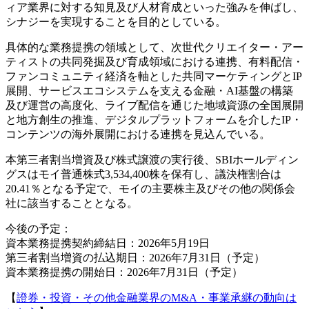
ィア業界に対する知見及び人材育成といった強みを伸ばし、
シナジーを実現することを目的としている。
具体的な業務提携の領域として、次世代クリエイター・アー
ティストの共同発掘及び育成領域における連携、有料配信・
ファンコミュニティ経済を軸とした共同マーケティングとIP
展開、サービスエコシステムを支える金融・AI基盤の構築
及び運営の高度化、ライブ配信を通じた地域資源の全国展開
と地方創生の推進、デジタルプラットフォームを介したIP・
コンテンツの海外展開における連携を見込んでいる。
本第三者割当増資及び株式譲渡の実行後、SBIホールディン
グスはモイ普通株式3,534,400株を保有し、議決権割合は
20.41％となる予定で、モイの主要株主及びその他の関係会
社に該当することとなる。
今後の予定：
資本業務提携契約締結日：2026年5月19日
第三者割当増資の払込期日：2026年7月31日（予定）
資本業務提携の開始日：2026年7月31日（予定）
【
證券・投資・その他金融業界のM&A・事業承継の動向は