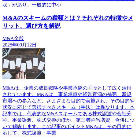
収」があり、一般的に中小
M&Aのスキームの種類とは？それぞれの特徴やメ
リット、選び方を解説
M&A全般
2025年09月12日
M&Aは、企業の成長戦略や事業承継の手段として広く活用
されています。M&Aは、事業承継や経営資源の補完、新規
市場への参入など、さまざまな目的で実施され、その目的や
状況に応じて選択すべきスキーム（手法）は異なります。本
記事では、代表的なM&Aスキームである株式譲渡や会社分
割、事業譲渡、株式交換のほか、第三者割当増資、合併につ
いて解説します。この記事のポイントM&Aは、その目的に
応じて、株式譲渡・事業