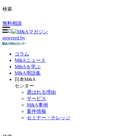
検索
無料相談
powered by
コラム
M&A
ニュース
M&Aを
学ぶ
M&A
用語集
日本M&A
センター
選ばれる理由
サービス
M&A事例
案件情報
セミナー・ナレッジ