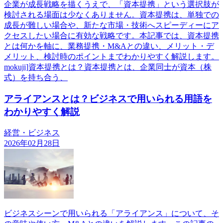
企業が成長戦略を描くうえで、「資本提携」という選択肢が
検討される場面は少なくありません。資本提携は、単独での
成長が難しい場合や、新たな市場・技術へスピーディーにア
クセスしたい場合に有効な戦略です。本記事では、資本提携
とは何かを軸に、業務提携・M&Aとの違い、メリット・デ
メリット、検討時のポイントまでわかりやすく解説します。
mokuji]資本提携とは？資本提携とは、企業同士が資本（株
式）を持ち合う、
アライアンスとは？ビジネスで用いられる用語を
わかりやすく解説
経営・ビジネス
2026年02月28日
ビジネスシーンで用いられる「アライアンス」について、そ