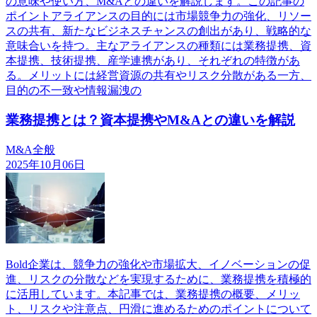
の意味や使い方、M&Aとの違いを解説します。この記事の
ポイントアライアンスの目的には市場競争力の強化、リソー
スの共有、新たなビジネスチャンスの創出があり、戦略的な
意味合いを持つ。主なアライアンスの種類には業務提携、資
本提携、技術提携、産学連携があり、それぞれの特徴があ
る。メリットには経営資源の共有やリスク分散がある一方、
目的の不一致や情報漏洩の
業務提携とは？資本提携やM&Aとの違いを解説
M&A全般
2025年10月06日
Bold企業は、競争力の強化や市場拡大、イノベーションの促
進、リスクの分散などを実現するために、業務提携を積極的
に活用しています。本記事では、業務提携の概要、メリッ
ト、リスクや注意点、円滑に進めるためのポイントについて