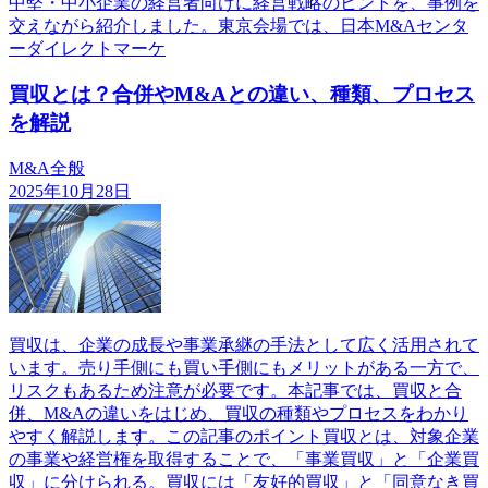
中堅・中小企業の経営者向けに経営戦略のヒントを、事例を
交えながら紹介しました。東京会場では、日本M&Aセンタ
ーダイレクトマーケ
買収とは？合併やM&Aとの違い、種類、プロセス
を解説
M&A全般
2025年10月28日
買収は、企業の成長や事業承継の手法として広く活用されて
います。売り手側にも買い手側にもメリットがある一方で、
リスクもあるため注意が必要です。本記事では、買収と合
併、M&Aの違いをはじめ、買収の種類やプロセスをわかり
やすく解説します。この記事のポイント買収とは、対象企業
の事業や経営権を取得することで、「事業買収」と「企業買
収」に分けられる。買収には「友好的買収」と「同意なき買