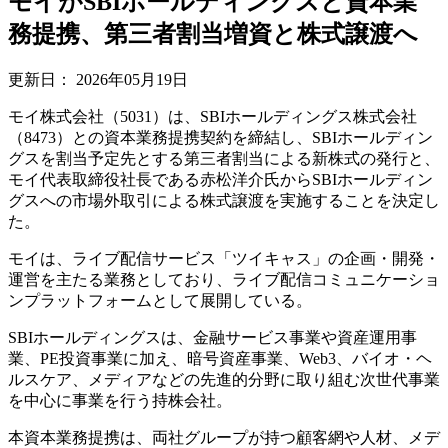
モイがSBIホールディングスと資本業
務提携、第三者割当増資と株式譲渡へ
更新日：
2026年05月19日
モイ株式会社（5031）は、SBIホールディングス株式会社
（8473）との資本業務提携契約を締結し、SBIホールディン
グスを割当予定先とする第三者割当による新株式の発行と、
モイ代表取締役社長である赤松洋介氏からSBIホールディン
グスへの市場外取引による株式譲渡を実施することを決定し
た。
モイは、ライブ配信サービス「ツイキャス」の企画・開発・
運営を主たる業務としており、ライブ配信コミュニケーショ
ンプラットフォームとして展開している。
SBIホールディングスは、金融サービス事業や資産運用事
業、PE投資事業に加え、暗号資産事業、Web3、バイオ・ヘ
ルスケア、メディアなどの先進的分野に取り組む次世代事業
を中心に事業を行う持株会社。
本資本業務提携は、両社グループが持つ顧客網や人材、メデ