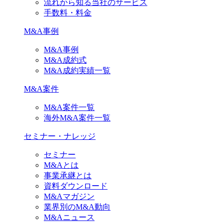
流れから知る当社のサービス
手数料・料金
M&A事例
M&A事例
M&A成約式
M&A成約実績一覧
M&A案件
M&A案件一覧
海外M&A案件一覧
セミナー・ナレッジ
セミナー
M&Aとは
事業承継とは
資料ダウンロード
M&Aマガジン
業界別のM&A動向
M&Aニュース