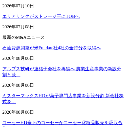
2026年07月10日
エリアリンクがストレージ王にTOBへ
2026年07月08日
最新のM&Aニュース
石油資源開発が米Fundare社4社の全持分を取得へ
2026年08月06日
アルプス技研が連結子会社を再編へ 農業生産事業の新設分
割と派…
2026年08月06日
ミスターマックスHDが菓子専門店事業を新設分割 新会社株
式を…
2026年08月06日
コーセーHD傘下のコーセーがコーセー化粧品販売を吸収合