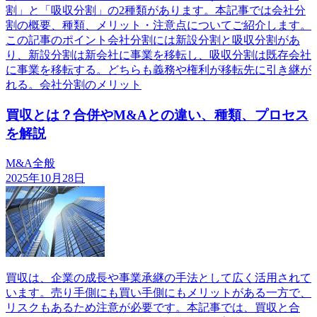
割」と「吸収分割」の2種類があります。本記事では会社分
割の概要、種類、メリット・注意点についてご紹介します。
この記事のポイント会社分割には新設分割と吸収分割があ
り、新設分割は新会社に事業を移転し、吸収分割は既存会社
に事業を移転する。どちらも義務や権利が移転先に引き継が
れる。会社分割のメリット
買収とは？合併やM&Aとの違い、種類、プロセス
を解説
M&A全般
2025年10月28日
買収は、企業の成長や事業承継の手法として広く活用されて
います。売り手側にも買い手側にもメリットがある一方で、
リスクもあるため注意が必要です。本記事では、買収と合