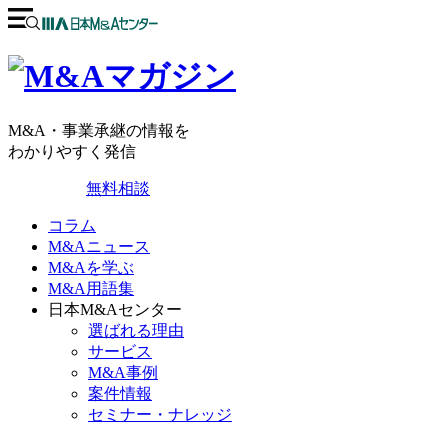
M&A・事業承継の情報を
わかりやすく発信
無料相談
コラム
M&Aニュース
M&Aを学ぶ
M&A用語集
日本M&Aセンター
選ばれる理由
サービス
M&A事例
案件情報
セミナー・ナレッジ