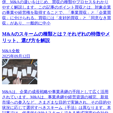
併、M&Aの違いをはじめ、買収の種類やプロセスをわかり
やすく解説します。この記事のポイント買収とは、対象企業
の事業や経営権を取得することで、「事業買収」と「企業買
収」に分けられる。買収には「友好的買収」と「同意なき買
収」があり、一般的に中小
M&Aのスキームの種類とは？それぞれの特徴やメ
リット、選び方を解説
M&A全般
2025年09月12日
M&Aは、企業の成長戦略や事業承継の手段として広く活用
されています。M&Aは、事業承継や経営資源の補完、新規
市場への参入など、さまざまな目的で実施され、その目的や
状況に応じて選択すべきスキーム（手法）は異なります。本
記事では、代表的なM&Aスキームである株式譲渡や会社分