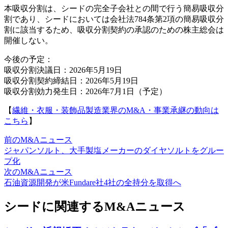
本吸収分割は、シードの完全子会社との間で行う簡易吸収分
割であり、シードにおいては会社法784条第2項の簡易吸収分
割に該当するため、吸収分割契約の承認のための株主総会は
開催しない。
今後の予定：
吸収分割決議日：2026年5月19日
吸収分割契約締結日：2026年5月19日
吸収分割効力発生日：2026年7月1日（予定）
【
繊維・衣服・装飾品製造業界のM&A・事業承継の動向は
こちら
】
前のM&Aニュース
ジャパンソルト、大手製塩メーカーのダイヤソルトをグルー
プ化
次のM&Aニュース
石油資源開発が米Fundare社4社の全持分を取得へ
シードに関連するM&Aニュース