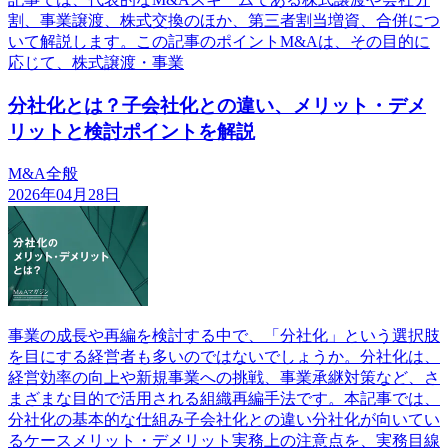
割、事業譲渡、株式交換のほか、第三者割当増資、合併につ
いて解説します。この記事のポイントM&Aは、その目的に
応じて、株式譲渡・事業
分社化とは？子会社化との違い、メリット・デメ
リットと検討ポイントを解説
M&A全般
2026年04月28日
事業の成長や再編を検討する中で、「分社化」という選択肢
を目にする経営者も多いのではないでしょうか。分社化は、
経営効率の向上や新規事業への挑戦、事業承継対策など、さ
まざまな目的で活用される組織再編手法です。本記事では、
分社化の基本的な仕組み子会社化との違い分社化が向いてい
るケースメリット・デメリット実務上の注意点を、実務目線