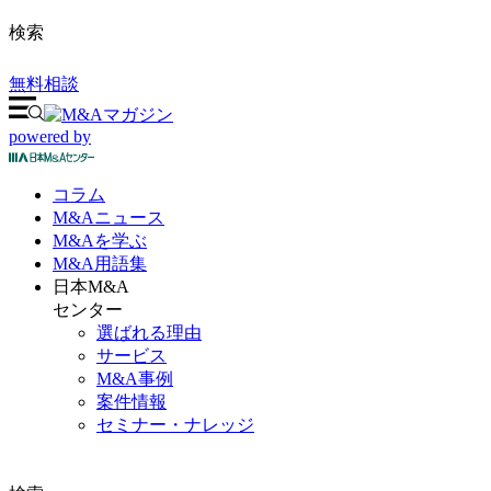
検索
無料相談
powered by
コラム
M&A
ニュース
M&Aを
学ぶ
M&A
用語集
日本M&A
センター
選ばれる理由
サービス
M&A事例
案件情報
セミナー・ナレッジ