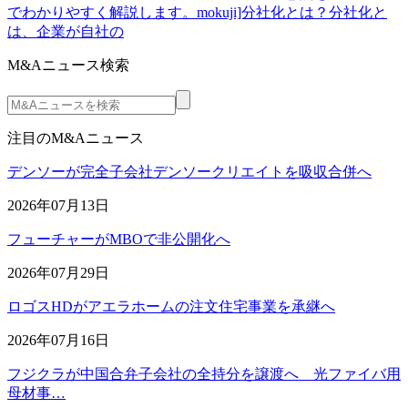
でわかりやすく解説します。mokuji]分社化とは？分社化と
は、企業が自社の
M&Aニュース検索
注目のM&Aニュース
デンソーが完全子会社デンソークリエイトを吸収合併へ
2026年07月13日
フューチャーがMBOで非公開化へ
2026年07月29日
ロゴスHDがアエラホームの注文住宅事業を承継へ
2026年07月16日
フジクラが中国合弁子会社の全持分を譲渡へ 光ファイバ用
母材事…