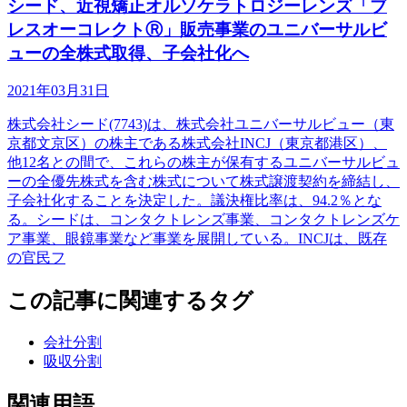
シード、近視矯正オルソケラトロジーレンズ「ブ
レスオーコレクトⓇ」販売事業のユニバーサルビ
ューの全株式取得、子会社化へ
2021年03月31日
株式会社シード(7743)は、株式会社ユニバーサルビュー（東
京都文京区）の株主である株式会社INCJ（東京都港区）、
他12名との間で、これらの株主が保有するユニバーサルビュ
ーの全優先株式を含む株式について株式譲渡契約を締結し、
子会社化することを決定した。議決権比率は、94.2％とな
る。シードは、コンタクトレンズ事業、コンタクトレンズケ
ア事業、眼鏡事業など事業を展開している。INCJは、既存
の官民フ
この記事に関連するタグ
会社分割
吸収分割
関連用語