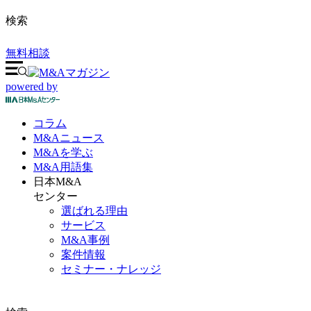
検索
無料相談
powered by
コラム
M&A
ニュース
M&Aを
学ぶ
M&A
用語集
日本M&A
センター
選ばれる理由
サービス
M&A事例
案件情報
セミナー・ナレッジ