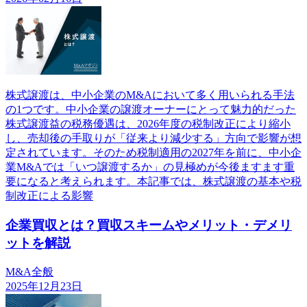
株式譲渡は、中小企業のM&Aにおいて多く用いられる手法
の1つです。中小企業の譲渡オーナーにとって魅力的だった
株式譲渡益の税務優遇は、2026年度の税制改正により縮小
し、売却後の手取りが「従来より減少する」方向で影響が想
定されています。そのため税制適用の2027年を前に、中小企
業M&Aでは「いつ譲渡するか」の見極めが今後ますます重
要になると考えられます。本記事では、株式譲渡の基本や税
制改正による影響
企業買収とは？買収スキームやメリット・デメリ
ットを解説
M&A全般
2025年12月23日