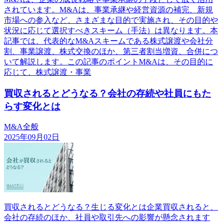
されています。M&Aは、事業承継や経営資源の補完、新規
市場への参入など、さまざまな目的で実施され、その目的や
状況に応じて選択すべきスキーム（手法）は異なります。本
記事では、代表的なM&Aスキームである株式譲渡や会社分
割、事業譲渡、株式交換のほか、第三者割当増資、合併につ
いて解説します。この記事のポイントM&Aは、その目的に
応じて、株式譲渡・事業
買収されるとどうなる？会社の存続や社員にもた
らす変化とは
M&A全般
2025年09月02日
買収されるとどうなる？生じる変化とは企業買収されると、
会社の存続のほか、社員や取引先への影響が懸念されます