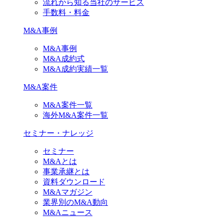
流れから知る当社のサービス
手数料・料金
M&A事例
M&A事例
M&A成約式
M&A成約実績一覧
M&A案件
M&A案件一覧
海外M&A案件一覧
セミナー・ナレッジ
セミナー
M&Aとは
事業承継とは
資料ダウンロード
M&Aマガジン
業界別のM&A動向
M&Aニュース