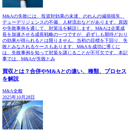
M&Aの失敗には、投資対効果の未達、のれんの減損損失、
デューデリジェンスの不備、人材流出などがあります。原因
や失敗事例を通して、対策法を解説します。M&Aは企業成
長を加速させる成長戦略の一つですが、必ずしも期待どおり
の効果が得られるとは限りません。当初の目標を下回り、失
敗とみなされるケースもあります。M&Aを成功に導くに
は、失敗事例を知って対策を講じることが不可欠です。本記
事では、M&Aが失敗とみ
買収とは？合併やM&Aとの違い、種類、プロセス
を解説
M&A全般
2025年10月28日