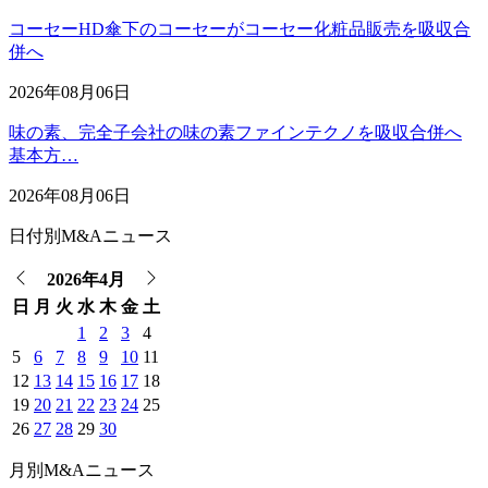
コーセーHD傘下のコーセーがコーセー化粧品販売を吸収合
併へ
2026年08月06日
味の素、完全子会社の味の素ファインテクノを吸収合併へ
基本方…
2026年08月06日
日付別M&Aニュース
2026年4月
日
月
火
水
木
金
土
1
2
3
4
5
6
7
8
9
10
11
12
13
14
15
16
17
18
19
20
21
22
23
24
25
26
27
28
29
30
月別M&Aニュース