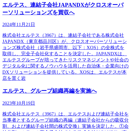
エルテス、連結子会社JAPANDXがクロスオーバ
ーソリューションズを買収へ
2024年11月21日
株式会社エルテス（3967）は、連結子会社である株式会社
JAPANDX（東京都品川区）が、クロスオーバーソリューシ
ョンズ株式会社（岩手県盛岡市、以下：XOS）の全株式を
取得し、完全子会社化することを決定した。JAPANDXは、
エルテスグループが培ってきたリスクマネジメントや社会の
デジタル化に関するノウハウを活用した自治体・企業向けの
DXソリューションを提供している。XOSは、エルテスが本
店を置く岩
エルテス、グループ組織再編を実施へ
2023年10月19日
株式会社エルテス（3967）は、エルテスおよび連結子会社を
当事者とするグループ組織の再編（連結子会社からの吸収分
割、および連結子会社間の株式交換）実施を決定した。①会