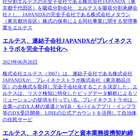
社分割エルテスの完全子会社である株式会社JAPANDX（東
京都千代田区）を吸収分割会社、エルテスを吸収分割承継会
社とし、JAPANDXの完全子会社である株式会社メタウン
（東京都渋谷区）株式の保有による同社事業に関する管理事
業をエルテス
エルテス、連結子会社JAPANDXがプレイネクス
トラボを完全子会社化へ
2023年06月26日
株式会社エルテス（3967）は、連結子会社である株式会社
JAPANDXが、プレイネクストラボ株式会社（東京都品川
区）の全株式を取得し完全子会社化することを決定した。エ
ルテスは、リスク検知に特化したビッグデータ解析によるソ
リューションの提供を行っている。プレイネクストラボは、
企業へのDX人材の派遣とWEB・モバイルアプリ・インフラ
等のDX受託開発、LINEの公式アカウントを活用して自治体
の住民サービ
エルテス、ネクスグループと資本業務提携契約締