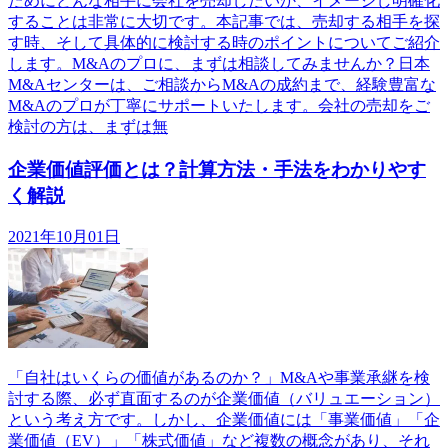
ためにどんな相手に会社を売却したいか、イメージし明確化
することは非常に大切です。本記事では、売却する相手を探
す時、そして具体的に検討する時のポイントについてご紹介
します。M&Aのプロに、まずは相談してみませんか？日本
M&Aセンターは、ご相談からM&Aの成約まで、経験豊富な
M&Aのプロが丁寧にサポートいたします。会社の売却をご
検討の方は、まずは無
企業価値評価とは？計算方法・手法をわかりやす
く解説
2021年10月01日
「自社はいくらの価値があるのか？」M&Aや事業承継を検
討する際、必ず直面するのが企業価値（バリュエーション）
という考え方です。しかし、企業価値には「事業価値」「企
業価値（EV）」「株式価値」など複数の概念があり、それ