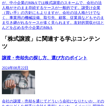
が、中小企業のM&Aでは株式譲渡のスキームで、会社の法
人格がそのまま存続するケースが一般的です。譲受け企業
（買い手）の方針にもよりますが、会社の法人格だけでな
く、事業用の機械設備、取引先、顧客、従業員などもそのま
ま引き継がれるケースが多く見られます。友好的買収がほと
んどを占める中小企業のM&A
「株式譲渡」に関連する学ぶコンテン
ツ
譲渡・売却先の探し方、選び方のポイント
2024年08月22日
会社の譲渡・売却を通じてどういう会社になりたいか、その