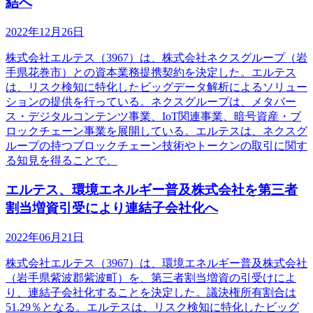
結へ
2022年12月26日
株式会社エルテス（3967）は、株式会社ネクスグループ（岩
手県花巻市）との資本業務提携契約を決定した。エルテス
は、リスク検知に特化したビッグデータ解析によるソリュー
ションの提供を行っている。ネクスグループは、メタバー
ス・デジタルコンテンツ事業、IoT関連事業、暗号資産・ブ
ロックチェーン事業を展開している。エルテスは、ネクスグ
ループの持つブロックチェーン技術やトークンの取引に関す
る知見を得ることで、
エルテス、環境エネルギー普及株式会社を第三者
割当増資引受により連結子会社化へ
2022年06月21日
株式会社エルテス（3967）は、環境エネルギー普及株式会社
（岩手県紫波郡紫波町）を、第三者割当増資の引受けによ
り、連結子会社化することを決定した。議決権所有割合は
51.29％となる。エルテスは、リスク検知に特化したビッグ