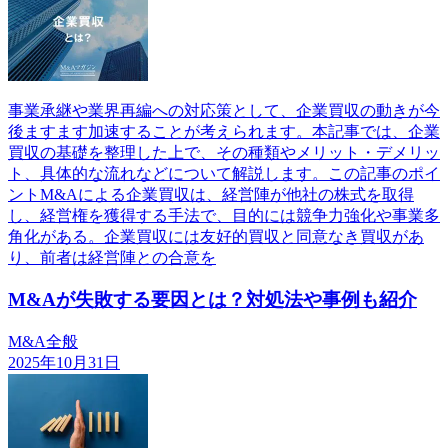
事業承継や業界再編への対応策として、企業買収の動きが今
後ますます加速することが考えられます。本記事では、企業
買収の基礎を整理した上で、その種類やメリット・デメリッ
ト、具体的な流れなどについて解説します。この記事のポイ
ントM&Aによる企業買収は、経営陣が他社の株式を取得
し、経営権を獲得する手法で、目的には競争力強化や事業多
角化がある。企業買収には友好的買収と同意なき買収があ
り、前者は経営陣との合意を
M&Aが失敗する要因とは？対処法や事例も紹介
M&A全般
2025年10月31日