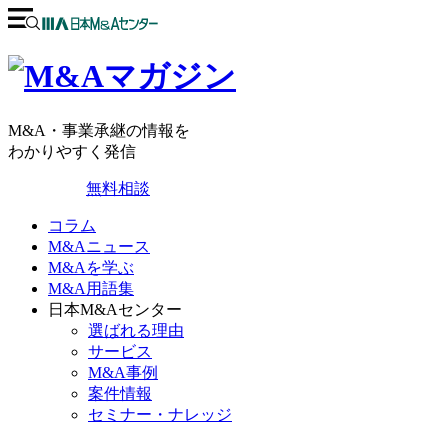
M&A・事業承継の情報を
わかりやすく発信
無料相談
コラム
M&Aニュース
M&Aを学ぶ
M&A用語集
日本M&Aセンター
選ばれる理由
サービス
M&A事例
案件情報
セミナー・ナレッジ