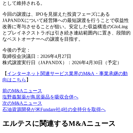
として維持される。
今回の譲渡は、IPOを見据えた投資フェーズにある
JAPANDXについて経営陣への最短譲渡を行うことで収益性
改善に寄与させることが狙い。安定した収益構造のGloLing
とプレイネクストラボは引き続き連結範囲内に置き、段階的
なベストオーナーへの譲渡を目指す。
今後の予定：
取締役会決議日：2026年4月27日
株式譲渡実行日（JAPANDX）：2026年4月30日（予定）
【
インターネット関連サービス業界のM&A・事業承継の動
向はこちら
】
前のM&Aニュース
塩野義製薬が鳥居薬品を吸収合併へ
次のM&Aニュース
石油資源開発が米Fundare社4社の全持分を取得へ
エルテスに関連するM&Aニュース