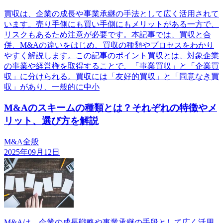
買収は、企業の成長や事業承継の手法として広く活用されて
います。売り手側にも買い手側にもメリットがある一方で、
リスクもあるため注意が必要です。本記事では、買収と合
併、M&Aの違いをはじめ、買収の種類やプロセスをわかり
やすく解説します。この記事のポイント買収とは、対象企業
の事業や経営権を取得することで、「事業買収」と「企業買
収」に分けられる。買収には「友好的買収」と「同意なき買
収」があり、一般的に中小
M&Aのスキームの種類とは？それぞれの特徴やメ
リット、選び方を解説
M&A全般
2025年09月12日
M&Aは、企業の成長戦略や事業承継の手段として広く活用