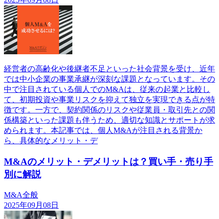
経営者の高齢化や後継者不足といった社会背景を受け、近年
では中小企業の事業承継が深刻な課題となっています。その
中で注目されている個人でのM&Aは、従来の起業と比較し
て、初期投資や事業リスクを抑えて独立を実現できる点が特
徴です。一方で、契約関係のリスクや従業員・取引先との関
係構築といった課題も伴うため、適切な知識とサポートが求
められます。本記事では、個人M&Aが注目される背景か
ら、具体的なメリット・デ
M&Aのメリット・デメリットは？買い手・売り手
別に解説
M&A全般
2025年09月08日