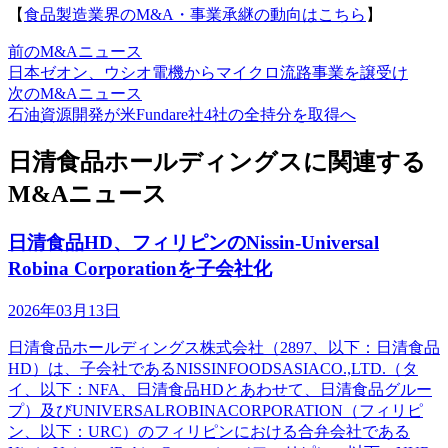
【
食品製造業界のM&A・事業承継の動向はこちら
】
前のM&Aニュース
日本ゼオン、ウシオ電機からマイクロ流路事業を譲受け
次のM&Aニュース
石油資源開発が米Fundare社4社の全持分を取得へ
日清食品ホールディングスに関連する
M&Aニュース
日清食品HD、フィリピンのNissin-Universal
Robina Corporationを子会社化
2026年03月13日
日清食品ホールディングス株式会社（2897、以下：日清食品
HD）は、子会社であるNISSINFOODSASIACO.,LTD.（タ
イ、以下：NFA、日清食品HDとあわせて、日清食品グルー
プ）及びUNIVERSALROBINACORPORATION（フィリピ
ン、以下：URC）のフィリピンにおける合弁会社である