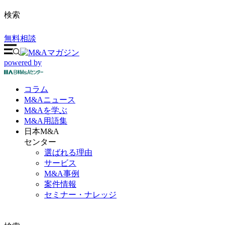
検索
無料相談
powered by
コラム
M&A
ニュース
M&Aを
学ぶ
M&A
用語集
日本M&A
センター
選ばれる理由
サービス
M&A事例
案件情報
セミナー・ナレッジ