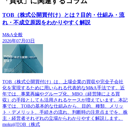
「買収」に関連するコラム
TOB（株式公開買付け）とは？目的・仕組み・流
れ・不成立原因をわかりやすく解説
M&A全般
2026年07月03日
TOB（株式公開買付け）は、上場企業の買収や完全子会社
化を実現するために用いられる代表的なM&A手法です。近
年では、事業再編やグループ化、MBO（経営陣による買
収）の手段としても活用されるケースが増えています。本記
事では、TOBの基本的な仕組みから、目的、種類、メリッ
ト・デメリット、手続きの流れ、判断時の注意点までを、株
主・経営者それぞれの立場からわかりやすく解説します。
mokuji]TOB（株式