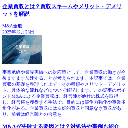
企業買収とは？買収スキームやメリット・デメリ
ットを解説
M&A全般
2025年12月23日
事業承継や業界再編への対応策として、企業買収の動きが今
後ますます加速することが考えられます。本記事では、企業
買収の基礎を整理した上で、その種類やメリット・デメリッ
ト、具体的な流れなどについて解説します。この記事のポイ
ントM&Aによる企業買収は、経営陣が他社の株式を取得
し、経営権を獲得する手法で、目的には競争力強化や事業多
角化がある。企業買収には友好的買収と同意なき買収があ
り、前者は経営陣との合意を
M&Aが失敗する要因とは？対処法や事例も紹介