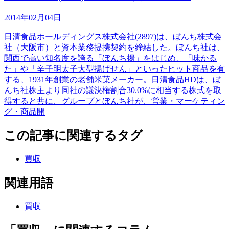
2014年02月04日
日清食品ホールディングス株式会社(2897)は、ぼんち株式会
社（大阪市）と資本業務提携契約を締結した。ぼんち社は、
関西で高い知名度を誇る「ぼんち揚」をはじめ、「味かる
た」や「辛子明太子大型揚げせん」といったヒット商品を有
する、1931年創業の老舗米菓メーカー。日清食品HDは、ぼ
んち社株主より同社の議決権割合30.0%に相当する株式を取
得すると共に、グループとぼんち社が、営業・マーケティン
グ・商品開
この記事に関連するタグ
買収
関連用語
買収