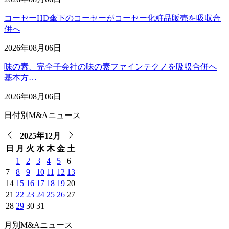
コーセーHD傘下のコーセーがコーセー化粧品販売を吸収合
併へ
2026年08月06日
味の素、完全子会社の味の素ファインテクノを吸収合併へ
基本方…
2026年08月06日
日付別M&Aニュース
2025年12月
日
月
火
水
木
金
土
1
2
3
4
5
6
7
8
9
10
11
12
13
14
15
16
17
18
19
20
21
22
23
24
25
26
27
28
29
30
31
月別M&Aニュース