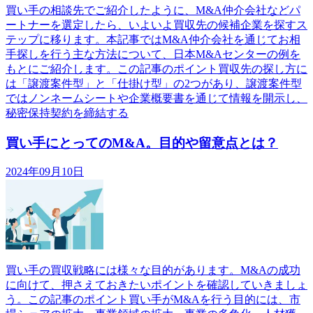
買い手の相談先でご紹介したように、M&A仲介会社などパ
ートナーを選定したら、いよいよ買収先の候補企業を探すス
テップに移ります。本記事ではM&A仲介会社を通じてお相
手探しを行う主な方法について、日本M&Aセンターの例を
もとにご紹介します。この記事のポイント買収先の探し方に
は「譲渡案件型」と「仕掛け型」の2つがあり、譲渡案件型
ではノンネームシートや企業概要書を通じて情報を開示し、
秘密保持契約を締結する
買い手にとってのM&A。目的や留意点とは？
2024年09月10日
買い手の買収戦略には様々な目的があります。M&Aの成功
に向けて、押さえておきたいポイントを確認していきましょ
う。この記事のポイント買い手がM&Aを行う目的には、市