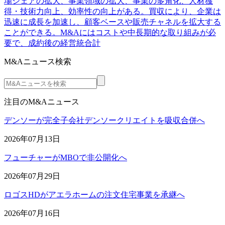
場シェアの拡大、事業領域の拡大、事業の多角化、人材獲
得・技術力向上、効率性の向上がある。買収により、企業は
迅速に成長を加速し、顧客ベースや販売チャネルを拡大する
ことができる。M&Aにはコストや中長期的な取り組みが必
要で、成約後の経営統合計
M&Aニュース検索
注目のM&Aニュース
デンソーが完全子会社デンソークリエイトを吸収合併へ
2026年07月13日
フューチャーがMBOで非公開化へ
2026年07月29日
ロゴスHDがアエラホームの注文住宅事業を承継へ
2026年07月16日