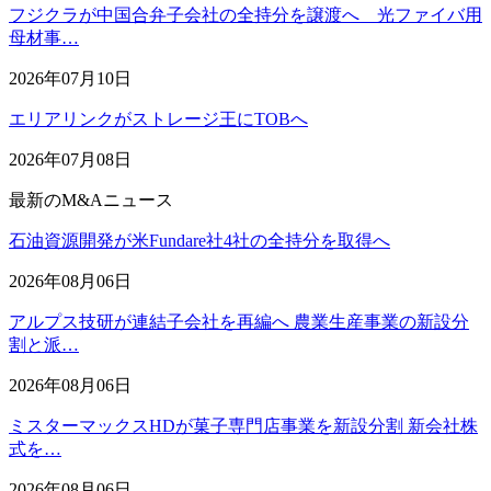
フジクラが中国合弁子会社の全持分を譲渡へ 光ファイバ用
母材事…
2026年07月10日
エリアリンクがストレージ王にTOBへ
2026年07月08日
最新のM&Aニュース
石油資源開発が米Fundare社4社の全持分を取得へ
2026年08月06日
アルプス技研が連結子会社を再編へ 農業生産事業の新設分
割と派…
2026年08月06日
ミスターマックスHDが菓子専門店事業を新設分割 新会社株
式を…
2026年08月06日