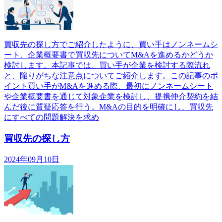
買収先の探し方でご紹介したように、買い手はノンネームシ
ート、企業概要書で買収先についてM&Aを進めるかどうか
検討します。本記事では、買い手が企業を検討する際流れ
と、陥りがちな注意点についてご紹介します。この記事のポ
イント買い手がM&Aを進める際、最初にノンネームシート
や企業概要書を通じて対象企業を検討し、提携仲介契約を結
んだ後に質疑応答を行う。M&Aの目的を明確にし、買収先
にすべての問題解決を求め
買収先の探し方
2024年09月10日