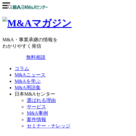
M&A・事業承継の情報を
わかりやすく発信
無料相談
コラム
M&Aニュース
M&Aを学ぶ
M&A用語集
日本M&Aセンター
選ばれる理由
サービス
M&A事例
案件情報
セミナー・ナレッジ