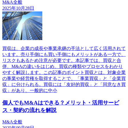
M&A全般
2025年10月28日
買収は、企業の成長や事業承継の手法として広く活用されて
います。売り手側にも買い手側にもメリットがある一方で、
リスクもあるため注意が必要です。本記事では、買収と合
併、M&Aの違いをはじめ、買収の種類やプロセスをわかり
やすく解説します。この記事のポイント買収とは、対象企業
の事業や経営権を取得することで、「事業買収」と「企業買
収」に分けられる。買収には「友好的買収」と「同意なき買
収」があり、一般的に中小
個人でもM&Aはできる？メリット・活用サービ
ス・契約の流れを解説
M&A全般
2025年09月08日