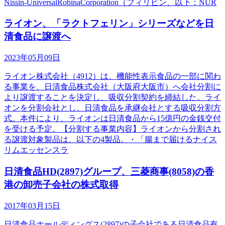
Nissin-UniversalRobinaCorporation（フィリピン、以下：NUR
ライオン、「ラクトフェリン」シリーズなどを日
清食品に譲渡へ
2023年05月09日
ライオン株式会社（4912）は、機能性表示食品の一部に関わ
る事業を、日清食品株式会社（大阪府大阪市）へ会社分割に
より譲渡することを決定し、吸収分割契約を締結した。ライ
オンを分割会社とし、日清食品を承継会社とする吸収分割方
式。本件により、ライオンは日清食品から15億円の金銭交付
を受ける予定。【分割する事業内容】ライオンから分割され
る譲渡対象製品は、以下の4製品。・「腸まで届けるナイス
リムエッセンスラ
日清食品HD(2897)グループ、三菱商事(8058)の香
港の卸売子会社の株式取得
2017年03月15日
日清食品ホールディングス(2897)の子会社である日清食品有