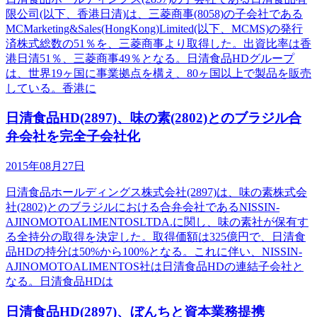
限公司(以下、香港日清)は、三菱商事(8058)の子会社である
MCMarketing&Sales(HongKong)Limited(以下、MCMS)の発行
済株式総数の51％を、三菱商事より取得した。出資比率は香
港日清51％、三菱商事49％となる。日清食品HDグループ
は、世界19ヶ国に事業拠点を構え、80ヶ国以上で製品を販売
している。香港に
日清食品HD(2897)、味の素(2802)とのブラジル合
弁会社を完全子会社化
2015年08月27日
日清食品ホールディングス株式会社(2897)は、味の素株式会
社(2802)とのブラジルにおける合弁会社であるNISSIN-
AJINOMOTOALIMENTOSLTDA.に関し、味の素社が保有す
る全持分の取得を決定した。取得価額は325億円で、日清食
品HDの持分は50%から100%となる。これに伴い、NISSIN-
AJINOMOTOALIMENTOS社は日清食品HDの連結子会社と
なる。日清食品HDは
日清食品HD(2897)、ぼんちと資本業務提携