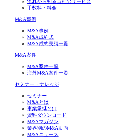
流れから知る当社のサービス
手数料・料金
M&A事例
M&A事例
M&A成約式
M&A成約実績一覧
M&A案件
M&A案件一覧
海外M&A案件一覧
セミナー・ナレッジ
セミナー
M&Aとは
事業承継とは
資料ダウンロード
M&Aマガジン
業界別のM&A動向
M&Aニュース