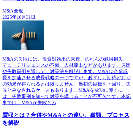
M&A全般
2025年10月31日
M&Aの失敗には、投資対効果の未達、のれんの減損損失、
デューデリジェンスの不備、人材流出などがあります。原因
や失敗事例を通して、対策法を解説します。M&Aは企業成
長を加速させる成長戦略の一つですが、必ずしも期待どおり
の効果が得られるとは限りません。当初の目標を下回り、失
敗とみなされるケースもあります。M&Aを成功に導くに
は、失敗事例を知って対策を講じることが不可欠です。本記
事では、M&Aが失敗とみ
買収とは？合併やM&Aとの違い、種類、プロセス
を解説