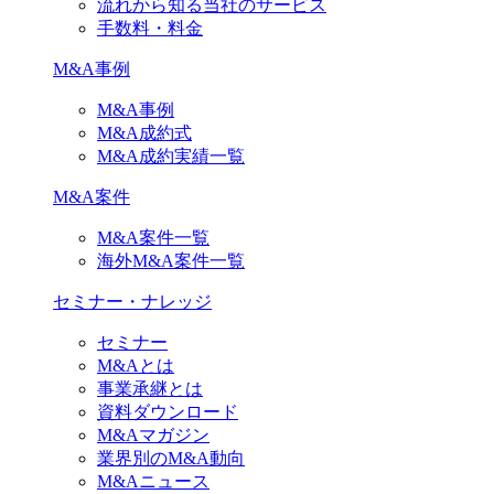
流れから知る当社のサービス
手数料・料金
M&A事例
M&A事例
M&A成約式
M&A成約実績一覧
M&A案件
M&A案件一覧
海外M&A案件一覧
セミナー・ナレッジ
セミナー
M&Aとは
事業承継とは
資料ダウンロード
M&Aマガジン
業界別のM&A動向
M&Aニュース