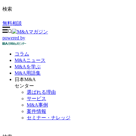
検索
無料相談
powered by
コラム
M&A
ニュース
M&Aを
学ぶ
M&A
用語集
日本M&A
センター
選ばれる理由
サービス
M&A事例
案件情報
セミナー・ナレッジ