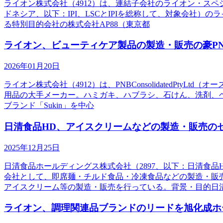
ライオン株式会社（4912）は、連結子会社のライオン・スペシャ
ドネシア、以下：IPI、LSCとIPIを総称して、対象会社
る特別目的会社の株式会社AP88（東京都
ライオン、ビューティケア製品の製造・販売の豪P
2026年01月20日
ライオン株式会社（4912）は、PNBConsolidatedPt
用品の大手メーカー。ハミガキ、ハブラシ、石けん、洗剤、
ブランド「Sukin」を中心
日清食品HD、アイスクリームなどの製造・販売の
2025年12月25日
日清食品ホールディングス株式会社（2897、以下：日清食
会社として、即席麺・チルド食品・冷凍食品などの製造・販
アイスクリーム等の製造・販売を行っている。背景・目的日
ライオン、調理関連品ブランドのリードを旭化成ホ