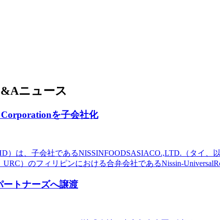
&Aニュース
 Corporationを子会社化
は、子会社であるNISSINFOODSASIACO.,LTD.（
RC）のフィリピンにおける合弁会社であるNissin-UniversalRob
パートナーズへ譲渡