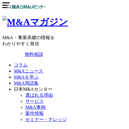
M&A・事業承継の情報を
わかりやすく発信
無料相談
コラム
M&Aニュース
M&Aを学ぶ
M&A用語集
日本M&Aセンター
選ばれる理由
サービス
M&A事例
案件情報
セミナー・ナレッジ