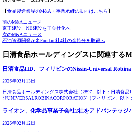
効力発生日 2023年11月30日
【
食品製造業界のM&A・事業承継の動向はこちら
】
前のM&Aニュース
京王建設、NB建設を子会社化へ
次のM&Aニュース
石油資源開発が米Fundare社4社の全持分を取得へ
日清食品ホールディングスに関連するM
日清食品HD、フィリピンのNissin-Universal Robina
2026年03月13日
日清食品ホールディングス株式会社（2897、以下：日清食品HD）
びUNIVERSALROBINACORPORATION（フィリピン、以下：U
ライオン、化学品事業子会社2社をアドバンテッジ
2026年02月12日