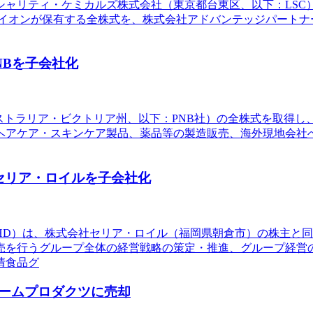
リティ・ケミカルズ株式会社（東京都台東区、以下：LSC）、およ
）のライオンが保有する全株式を、株式会社アドバンテッジパー
NBを子会社化
yLtd（オーストラリア・ビクトリア州、以下：PNB社）の全株式を取得
ヘアケア・スキンケア製品、薬品等の製造販売、海外現地会社へ
セリア・ロイルを子会社化
品HD）は、株式会社セリア・ロイル（福岡県朝倉市）の株主と
売を行うグループ全体の経営戦略の策定・推進、グループ経営
清食品グ
ームプロダクツに売却