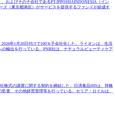
びその子会社であるPT.IPPOSHAINDONESIA（イン
トナーズ（東京都港区）がサービスを提供するファンドが組成す
し、2026年1月20日付けで100％子会社化した。ライオンは、生活
の輸出を行っている。PNB社は、ナチュラルビューティケア
同社株式の譲渡に関する契約を締結した。日清食品HDは、持株
の監査、その他経営管理等を行っている。セリア・ロイルは、