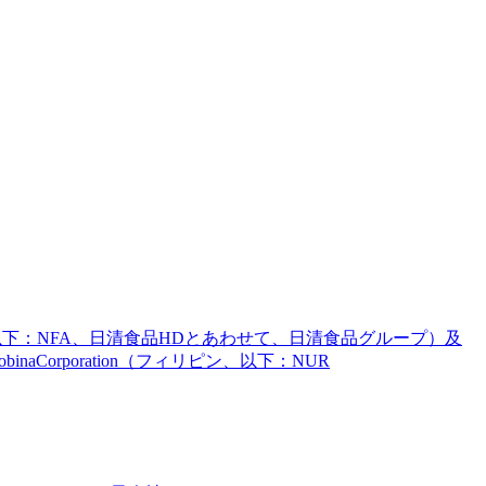
タイ、以下：NFA、日清食品HDとあわせて、日清食品グループ）及
inaCorporation（フィリピン、以下：NUR