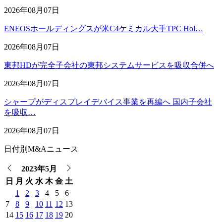
2026年08月07日
ENEOSホールディングスが米C4ケミカル大手TPC Hol…
2026年08月07日
東邦HDが完全子会社の東邦システムサービスを吸収合併へ
2026年08月07日
シャープがディスプレイデバイス事業を再編へ 国内子会社
を吸収…
2026年08月07日
日付別M&Aニュース
2023年5月
日
月
火
水
木
金
土
1
2
3
4
5
6
7
8
9
10
11
12
13
14
15
16
17
18
19
20