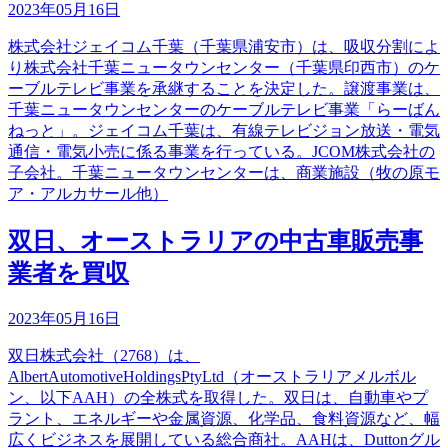
2023年05月16日
株式会社ジェイコム千葉（千葉県浦安市）は、吸収分割によ
り株式会社千葉ニュータウンセンター（千葉県印西市）のケ
ーブルテレビ事業を承継することを決定した。譲渡事業は、
千葉ニュータウンセンターのケーブルテレビ事業「らーばん
ねっと」。ジェイコム千葉は、有線テレビジョン放送・電気
通信・電気小売に係る事業を行っている。JCOM株式会社の
子会社。千葉ニュータウンセンターは、商業施設（牧の原モ
ア・アルカサール他）
双日、オーストラリアの中古車販売事
業者を買収
2023年05月16日
双日株式会社（2768）は、
AlbertAutomotiveHoldingsPtyLtd（オーストラリアメルボル
ン、以下AAH）の全株式を取得した。双日は、自動車やプ
ラント、エネルギーや金属資源、化学品、食料資源など、幅
広くビジネスを展開している総合商社。AAHは、Duttonグル