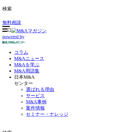
検索
無料相談
powered by
コラム
M&A
ニュース
M&Aを
学ぶ
M&A
用語集
日本M&A
センター
選ばれる理由
サービス
M&A事例
案件情報
セミナー・ナレッジ