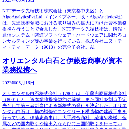
2023年05月16日
NTTデータ先端技術株式会社（東京都中央区）と
AlgoAnalyticsPvt.Ltd.（インドプネー、以下AlgoAnalytics社）
は、先進技術領域における取り組みの拡大に向けた資本業務
提携を行うことで合意した。NTTデータ先端技術は、情報・
通信システム・関連ソフトウェア・ハードウェアに関わるコ
ンサルティング等の事業を行っている。株式会社エヌ・テ
ィ・ティ・データ（9613）の完全子会社。Al
オリエンタル白石と伊藤忠商事が資本
業務提携へ
2023年05月16日
オリエンタル白石株式会社（1786）は、伊藤忠商事株式会社
（8001）と、資本業務提携契約の締結、また同社を割当予定
先として第三者割当による新株式の発行を決定した。オリエ
ンタル白石は、橋の補修やコンクリート構造物の建設工事を
行っている。伊藤忠商事は、大手総合商社。繊維や機械、金
属などの国内取引や輸出入ならびに三国間取引を行ってい