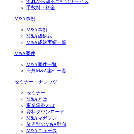
流れから知る当社のサービス
手数料・料金
M&A事例
M&A事例
M&A成約式
M&A成約実績一覧
M&A案件
M&A案件一覧
海外M&A案件一覧
セミナー・ナレッジ
セミナー
M&Aとは
事業承継とは
資料ダウンロード
M&Aマガジン
業界別のM&A動向
M&Aニュース