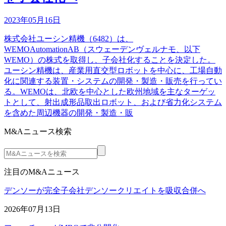
2023年05月16日
株式会社ユーシン精機（6482）は、
WEMOAutomationAB（スウェーデンヴェルナモ、以下
WEMO）の株式を取得し、子会社化することを決定した。
ユーシン精機は、産業用直交型ロボットを中心に、工場自動
化に関連する装置・システムの開発・製造・販売を行ってい
る。WEMOは、北欧を中心とした欧州地域を主なターゲッ
トとして、射出成形品取出ロボット、および省力化システム
を含めた周辺機器の開発・製造・販
M&Aニュース検索
注目のM&Aニュース
デンソーが完全子会社デンソークリエイトを吸収合併へ
2026年07月13日