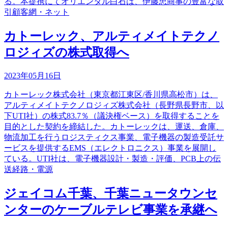
る。本提携にてオリエンタル白石は、伊藤忠商事の豊富な取
引顧客網・ネット
カトーレック、アルティメイトテクノ
ロジィズの株式取得へ
2023年05月16日
カトーレック株式会社（東京都江東区/香川県高松市）は、
アルティメイトテクノロジィズ株式会社（長野県長野市、以
下UTI社）の株式83.7％（議決権ベース）を取得することを
目的とした契約を締結した。カトーレックは、運送、倉庫、
物流加工を行うロジスティクス事業、電子機器の製造受託サ
ービスを提供するEMS（エレクトロニクス）事業を展開し
ている。UTI社は、電子機器設計・製造・評価、PCB上の伝
送経路・電源
ジェイコム千葉、千葉ニュータウンセ
ンターのケーブルテレビ事業を承継へ