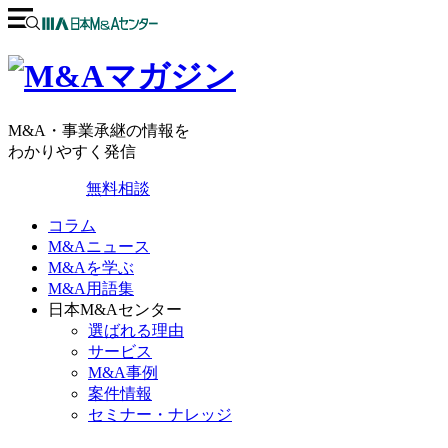
M&A・事業承継の情報を
わかりやすく発信
無料相談
コラム
M&Aニュース
M&Aを学ぶ
M&A用語集
日本M&Aセンター
選ばれる理由
サービス
M&A事例
案件情報
セミナー・ナレッジ