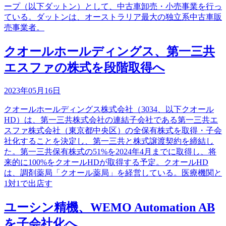
ープ（以下ダットン）として、中古車卸売・小売事業を行っ
ている。ダットンは、オーストラリア最大の独立系中古車販
売事業者。
クオールホールディングス、第一三共
エスファの株式を段階取得へ
2023年05月16日
クオールホールディングス株式会社（3034、以下クオール
HD）は、第一三共株式会社の連結子会社である第一三共エ
スファ株式会社（東京都中央区）の全保有株式を取得・子会
社化することを決定し、第一三共と株式譲渡契約を締結し
た。第一三共保有株式の51%を2024年4月までに取得し、将
来的に100%をクオールHDが取得する予定。クオールHD
は、調剤薬局「クオール薬局」を経営している。医療機関と
1対1で出店す
ユーシン精機、WEMO Automation AB
を子会社化へ