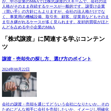
が、中小企業のM&Aでは株式譲渡のスキームで、会社の法
人格がそのまま存続するケースが一般的です。譲受け企業
（買い手）の方針にもよりますが、会社の法人格だけでな
く、事業用の機械設備、取引先、顧客、従業員などもそのま
ま引き継がれるケースが多く見られます。友好的買収がほと
んどを占める中小企業のM&A
「株式譲渡」に関連する学ぶコンテン
ツ
譲渡・売却先の探し方、選び方のポイント
2024年08月22日
会社の譲渡・売却を通じてどういう会社になりたいか、その
ためにどんな相手に会社を売却したいか、イメージし明確化