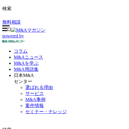
検索
無料相談
powered by
コラム
M&A
ニュース
M&Aを
学ぶ
M&A
用語集
日本M&A
センター
選ばれる理由
サービス
M&A事例
案件情報
セミナー・ナレッジ