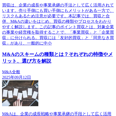
買収は、企業の成長や事業承継の手法として広く活用されて
います。売り手側にも買い手側にもメリットがある一方で、
リスクもあるため注意が必要です。本記事では、買収と合
併、M&Aの違いをはじめ、買収の種類やプロセスをわかり
やすく解説します。この記事のポイント買収とは、対象企業
の事業や経営権を取得することで、「事業買収」と「企業買
収」に分けられる。買収には「友好的買収」と「同意なき買
収」があり、一般的に中小
M&Aのスキームの種類とは？それぞれの特徴やメ
リット、選び方を解説
M&A全般
2025年09月12日
M&Aは、企業の成長戦略や事業承継の手段として広く活用