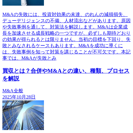
M&Aの失敗には、投資対効果の未達、のれんの減損損失、
デューデリジェンスの不備、人材流出などがあります。原因
や失敗事例を通して、対策法を解説します。M&Aは企業成
長を加速させる成長戦略の一つですが、必ずしも期待どおり
の効果が得られるとは限りません。当初の目標を下回り、失
敗とみなされるケースもあります。M&Aを成功に導くに
は、失敗事例を知って対策を講じることが不可欠です。本記
事では、M&Aが失敗とみ
買収とは？合併やM&Aとの違い、種類、プロセス
を解説
M&A全般
2025年10月28日