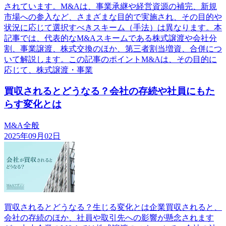
されています。M&Aは、事業承継や経営資源の補完、新規
市場への参入など、さまざまな目的で実施され、その目的や
状況に応じて選択すべきスキーム（手法）は異なります。本
記事では、代表的なM&Aスキームである株式譲渡や会社分
割、事業譲渡、株式交換のほか、第三者割当増資、合併につ
いて解説します。この記事のポイントM&Aは、その目的に
応じて、株式譲渡・事業
買収されるとどうなる？会社の存続や社員にもた
らす変化とは
M&A全般
2025年09月02日
買収されるとどうなる？生じる変化とは企業買収されると、
会社の存続のほか、社員や取引先への影響が懸念されます