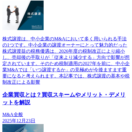
株式譲渡は、中小企業のM&Aにおいて多く用いられる手法
の1つです。中小企業の譲渡オーナーにとって魅力的だった
株式譲渡益の税務優遇は、2026年度の税制改正により縮小
し、売却後の手取りが「従来より減少する」方向で影響が想
定されています。そのため税制適用の2027年を前に、中小企
業M&Aでは「いつ譲渡するか」の見極めが今後ますます重
要になると考えられます。本記事では、株式譲渡の基本や税
制改正による影響
企業買収とは？買収スキームやメリット・デメリ
ットを解説
M&A全般
2025年12月23日