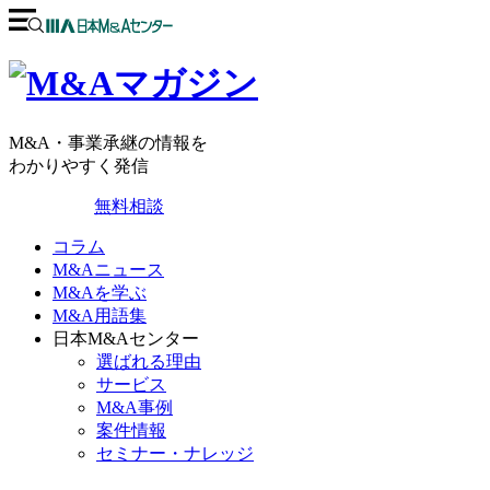
M&A・事業承継の情報を
わかりやすく発信
無料相談
コラム
M&Aニュース
M&Aを学ぶ
M&A用語集
日本M&Aセンター
選ばれる理由
サービス
M&A事例
案件情報
セミナー・ナレッジ