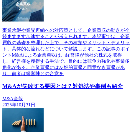
事業承継や業界再編への対応策として、企業買収の動きが今
後ますます加速することが考えられます。本記事では、企業
買収の基礎を整理した上で、その種類やメリット・デメリッ
ト、具体的な流れなどについて解説します。この記事のポイ
ントM&Aによる企業買収は、経営陣が他社の株式を取得
し、経営権を獲得する手法で、目的には競争力強化や事業多
角化がある。企業買収には友好的買収と同意なき買収があ
り、前者は経営陣との合意を
M&Aが失敗する要因とは？対処法や事例も紹介
M&A全般
2025年10月31日