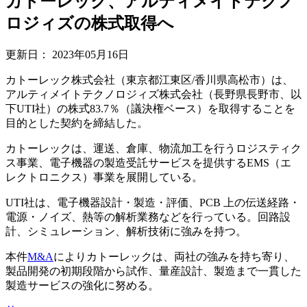
カトーレック、アルティメイトテクノ
ロジィズの株式取得へ
更新日：
2023年05月16日
カトーレック株式会社（東京都江東区/香川県高松市）は、
アルティメイトテクノロジィズ株式会社（長野県長野市、以
下UTI社）の株式83.7％（議決権ベース）を取得することを
目的とした契約を締結した。
カトーレックは、運送、倉庫、物流加工を行うロジスティク
ス事業、電子機器の製造受託サービスを提供するEMS（エ
レクトロニクス）事業を展開している。
UTI社は、電子機器設計・製造・評価、PCB 上の伝送経路・
電源・ノイズ、熱等の解析業務などを行っている。回路設
計、シミュレーション、解析技術に強みを持つ。
本件
M&A
によりカトーレックは、両社の強みを持ち寄り、
製品開発の初期段階から試作、量産設計、製造まで一貫した
製造サービスの強化に努める。