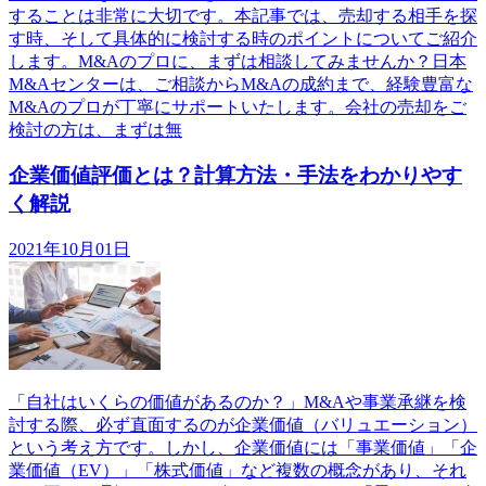
することは非常に大切です。本記事では、売却する相手を探
す時、そして具体的に検討する時のポイントについてご紹介
します。M&Aのプロに、まずは相談してみませんか？日本
M&Aセンターは、ご相談からM&Aの成約まで、経験豊富な
M&Aのプロが丁寧にサポートいたします。会社の売却をご
検討の方は、まずは無
企業価値評価とは？計算方法・手法をわかりやす
く解説
2021年10月01日
「自社はいくらの価値があるのか？」M&Aや事業承継を検
討する際、必ず直面するのが企業価値（バリュエーション）
という考え方です。しかし、企業価値には「事業価値」「企
業価値（EV）」「株式価値」など複数の概念があり、それ