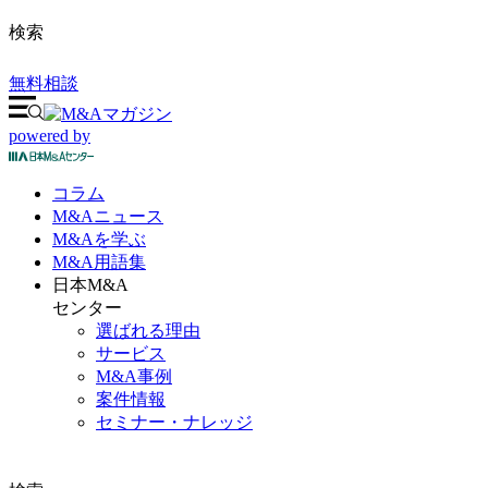
検索
無料相談
powered by
コラム
M&A
ニュース
M&Aを
学ぶ
M&A
用語集
日本M&A
センター
選ばれる理由
サービス
M&A事例
案件情報
セミナー・ナレッジ