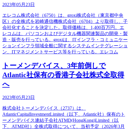
2023年05月23日
エレコム株式会社（6750）は、groxi株式会社（東京都中央
区）の全株式を岩崎通信機株式会社（6704）より取得し、子
会社化することを決定した。取得価格は、1,400百万円。エ
レコムは、パソコンおよびデジタル機器関連製品の開発・製
造・販売を行っている。groxiは、ITインフラ・コミュニケー
ションインフラ領域全般に関するシステムインテグレーショ
ン、ITマネジメントサービス等を行っている。エレコム
トーメンデバイス、3年前倒しで
Atlantic社保有の香港子会社株式全取得
へ
2023年05月23日
株式会社トーメンデバイス（2737）は、
AtlanticCapitalInvestmentLimited（以下、Atlantic社）保有のト
ーメンデバイス連結子会社ATMD(HongKong)Limited（以
下、ATMD社）全株式取得について、当初予定（2026年3月