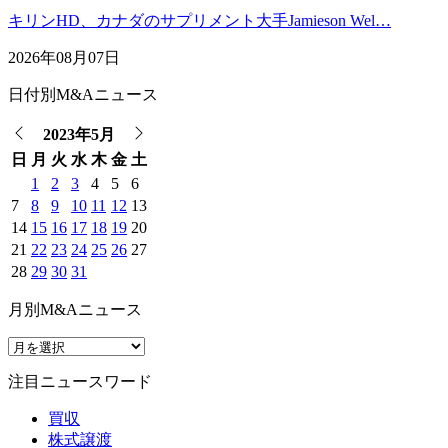
キリンHD、カナダのサプリメント大手Jamieson Wel…
2026年08月07日
日付別M&Aニュース
2023年5月
日
月
火
水
木
金
土
1
2
3
4
5
6
7
8
9
10
11
12
13
14
15
16
17
18
19
20
21
22
23
24
25
26
27
28
29
30
31
月別M&Aニュース
注目ニュースワード
買収
株式譲渡