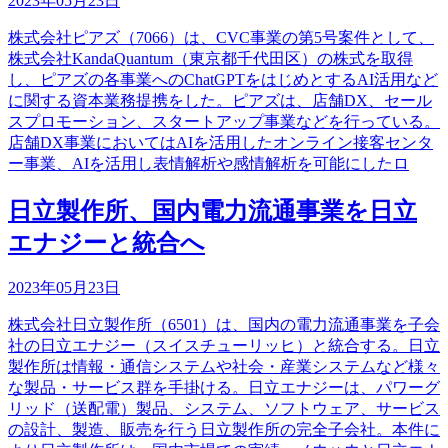
2023年05月23日
株式会社ピアズ（7066）は、CVC事業の第5号案件として、
株式会社KandaQuantum（東京都千代田区）の株式を取得
し、ピアズの各事業へのChatGPTをはじめとするAI活用など
に関する資本業務提携をした。ピアズは、店舗DX、セール
スプロモーション、スタートアップ事業などを行っている。
店舗DX事業においてはAIを活用したオンライン接客センタ
ー事業、AIを活用し表情解析や感情解析を可能にしたロ
日立製作所、国内電力流通事業を日立
エナジーと統合へ
2023年05月23日
株式会社日立製作所（6501）は、国内の電力流通事業を子会
社の日立エナジー（スイスチューリッヒ）と統合する。日立
製作所は情報・通信システムや社会・産業システムなど様々
な製品・サービス群を手掛ける。日立エナジーは、パワーグ
リッド（送配電）製品、システム、ソフトウェア、サービス
の設計、製造、販売を行う日立製作所の完全子会社。本件に