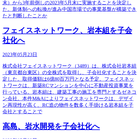
末）から3年前倒しの2023年5月末に実施することを決定し
た。新体制への転換が進み中国市場での事業基盤が構築でき
たと判断したことか
フェイスネットワーク、岩本組を子会
社化へ
2023年05月23日
株式会社フェイスネットワーク（3489）は、株式会社岩本組
（東京都台東区）の全株式を取得し、子会社化することを決
定した。取得価額は6億80百万円となる予定。フェイスネッ
トワークは、新築RCマンションを中心に不動産投資事業を
行っている。岩本組は、建築工事の施工を専門とするゼネコ
ン会社。本件M&Aによりフェイスネットワークは、デザイ
ン再現性が高く、RC造の物件を数多く手掛ける岩本組を子
会社とすることで
高島、岩水開発を子会社化へ