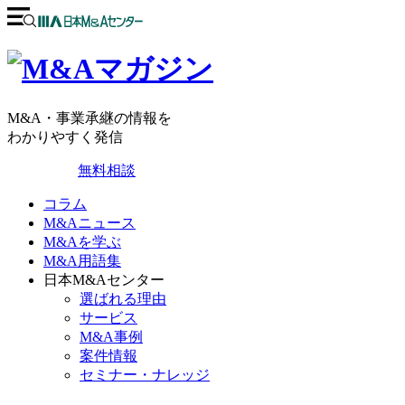
M&A・事業承継の情報を
わかりやすく発信
無料相談
コラム
M&Aニュース
M&Aを学ぶ
M&A用語集
日本M&Aセンター
選ばれる理由
サービス
M&A事例
案件情報
セミナー・ナレッジ