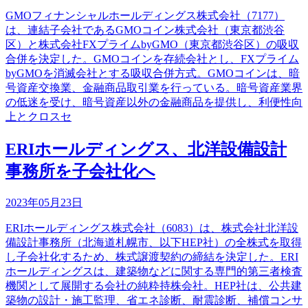
GMOフィナンシャルホールディングス株式会社（7177）
は、連結子会社であるGMOコイン株式会社（東京都渋谷
区）と株式会社FXプライムbyGMO（東京都渋谷区）の吸収
合併を決定した。GMOコインを存続会社とし、FXプライム
byGMOを消滅会社とする吸収合併方式。GMOコインは、暗
号資産交換業、金融商品取引業を行っている。暗号資産業界
の低迷を受け、暗号資産以外の金融商品を提供し、利便性向
上とクロスセ
ERIホールディングス、北洋設備設計
事務所を子会社化へ
2023年05月23日
ERIホールディングス株式会社（6083）は、株式会社北洋設
備設計事務所（北海道札幌市、以下HEP社）の全株式を取得
し子会社化するため、株式譲渡契約の締結を決定した。ERI
ホールディングスは、建築物などに関する専門的第三者検査
機関として展開する会社の純粋持株会社。HEP社は、公共建
築物の設計・施工監理、省エネ診断、耐震診断、補償コンサ