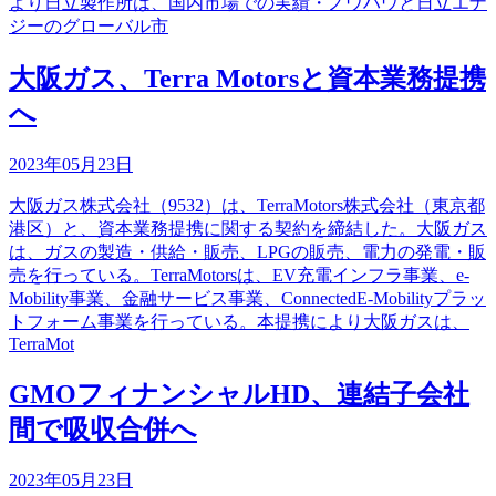
より日立製作所は、国内市場での実績・ノウハウと日立エナ
ジーのグローバル市
大阪ガス、Terra Motorsと資本業務提携
へ
2023年05月23日
大阪ガス株式会社（9532）は、TerraMotors株式会社（東京都
港区）と、資本業務提携に関する契約を締結した。大阪ガス
は、ガスの製造・供給・販売、LPGの販売、電力の発電・販
売を行っている。TerraMotorsは、EV充電インフラ事業、e-
Mobility事業、金融サービス事業、ConnectedE-Mobilityプラッ
トフォーム事業を行っている。本提携により大阪ガスは、
TerraMot
GMOフィナンシャルHD、連結子会社
間で吸収合併へ
2023年05月23日