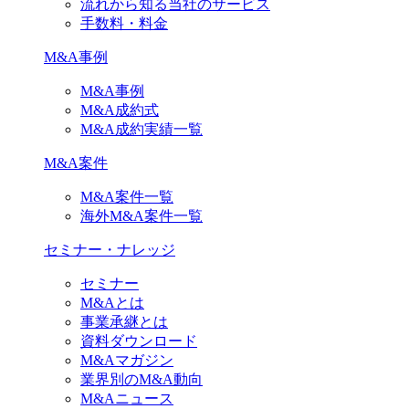
流れから知る当社のサービス
手数料・料金
M&A事例
M&A事例
M&A成約式
M&A成約実績一覧
M&A案件
M&A案件一覧
海外M&A案件一覧
セミナー・ナレッジ
セミナー
M&Aとは
事業承継とは
資料ダウンロード
M&Aマガジン
業界別のM&A動向
M&Aニュース