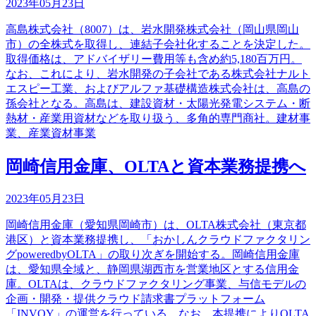
2023年05月23日
高島株式会社（8007）は、岩水開発株式会社（岡山県岡山
市）の全株式を取得し、連結子会社化することを決定した。
取得価格は、アドバイザリー費用等も含め約5,180百万円。
なお、これにより、岩水開発の子会社である株式会社ナルト
エスピー工業、およびアルファ基礎構造株式会社は、高島の
孫会社となる。高島は、建設資材・太陽光発電システム・断
熱材・産業用資材などを取り扱う、多角的専門商社。建材事
業、産業資材事業
岡崎信用金庫、OLTAと資本業務提携へ
2023年05月23日
岡崎信用金庫（愛知県岡崎市）は、OLTA株式会社（東京都
港区）と資本業務提携し、「おかしんクラウドファクタリン
グpoweredbyOLTA」の取り次ぎを開始する。岡崎信用金庫
は、愛知県全域と、静岡県湖西市を営業地区とする信用金
庫。OLTAは、クラウドファクタリング事業、与信モデルの
企画・開発・提供クラウド請求書プラットフォーム
「INVOY」の運営を行っている。なお、本提携によりOLTA