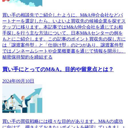
買い手の相談先でご紹介したように、M&A仲介会社などパ
ートナーを選定したら、いよいよ買収先の候補企業を探すス
テップに移ります。本記事ではM&A仲介会社を通じてお相
手探しを行う主な方法について、日本M&Aセンターの例を
もとにご紹介します。この記事のポイント買収先の探し方に
は「譲渡案件型」と「仕掛け型」の2つがあり、譲渡案件型
ではノンネームシートや企業概要書を通じて情報を開示し、
秘密保持契約を締結する
買い手にとってのM&A。目的や留意点とは？
2024年09月10日
買い手の買収戦略には様々な目的があります。M&Aの成功
に向けて、押さえておきたいポイントを確認していきましょ