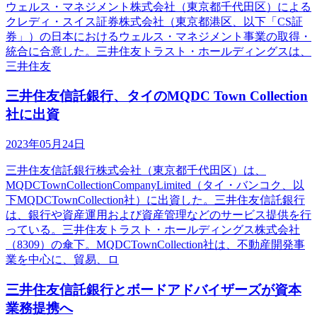
ウェルス・マネジメント株式会社（東京都千代田区）による
クレディ・スイス証券株式会社（東京都港区、以下「CS証
券」）の日本におけるウェルス・マネジメント事業の取得・
統合に合意した。三井住友トラスト・ホールディングスは、
三井住友
三井住友信託銀行、タイのMQDC Town Collection
社に出資
2023年05月24日
三井住友信託銀行株式会社（東京都千代田区）は、
MQDCTownCollectionCompanyLimited（タイ・バンコク、以
下MQDCTownCollection社）に出資した。三井住友信託銀行
は、銀行や資産運用および資産管理などのサービス提供を行
っている。三井住友トラスト・ホールディングス株式会社
（8309）の傘下。MQDCTownCollection社は、不動産開発事
業を中心に、貿易、ロ
三井住友信託銀行とボードアドバイザーズが資本
業務提携へ