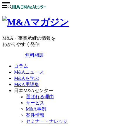
M&A・事業承継の情報を
わかりやすく発信
無料相談
コラム
M&Aニュース
M&Aを学ぶ
M&A用語集
日本M&Aセンター
選ばれる理由
サービス
M&A事例
案件情報
セミナー・ナレッジ