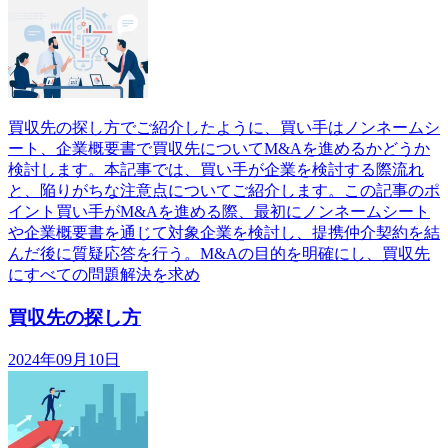
買収先の探し方でご紹介したように、買い手はノンネームシ
ート、企業概要書で買収先についてM&Aを進めるかどうか
検討します。本記事では、買い手が企業を検討する際流れ
と、陥りがちな注意点についてご紹介します。この記事のポ
イント買い手がM&Aを進める際、最初にノンネームシート
や企業概要書を通じて対象企業を検討し、提携仲介契約を結
んだ後に質疑応答を行う。M&Aの目的を明確にし、買収先
にすべての問題解決を求め
買収先の探し方
2024年09月10日