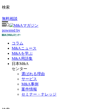
検索
無料相談
powered by
コラム
M&A
ニュース
M&Aを
学ぶ
M&A
用語集
日本M&A
センター
選ばれる理由
サービス
M&A事例
案件情報
セミナー・ナレッジ