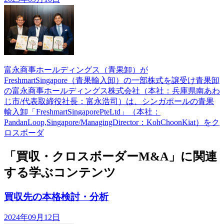
富永商事ホールディングス（青果卸）が
FreshmartSingapore（青果輸入卸）の一部株式を譲受け青果卸
の富永商事ホールディングス株式会社（本社：兵庫県南あわ
じ市/代表取締役社長：富永浩司）は、シンガポールの青果
輸入卸「FreshmartSingaporePteLtd」（本社：
PandanLoop,Singapore/ManagingDirector：KohChoonKiat）をク
ロスボーダ
「買収・クロスボーダーM&A」に関連
する学ぶコンテンツ
買収先の本格検討・分析
2024年09月12日