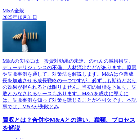
M&A全般
2025年10月31日
M&Aの失敗には、投資対効果の未達、のれんの減損損失、
デューデリジェンスの不備、人材流出などがあります。原因
や失敗事例を通して、対策法を解説します。M&Aは企業成
長を加速させる成長戦略の一つですが、必ずしも期待どおり
の効果が得られるとは限りません。当初の目標を下回り、失
敗とみなされるケースもあります。M&Aを成功に導くに
は、失敗事例を知って対策を講じることが不可欠です。本記
事では、M&Aが失敗とみ
買収とは？合併やM&Aとの違い、種類、プロセス
を解説