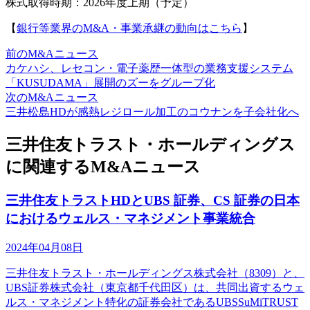
株式取得時期：2026年度上期（予定）
【
銀行等業界のM&A・事業承継の動向はこちら
】
前のM&Aニュース
カケハシ、レセコン・電子薬歴一体型の業務支援システム
「KUSUDAMA」展開のズーをグループ化
次のM&Aニュース
三井松島HDが感熱レジロール加工のコウナンを子会社化へ
三井住友トラスト・ホールディングス
に関連するM&Aニュース
三井住友トラストHDとUBS 証券、CS 証券の日本
におけるウェルス・マネジメント事業統合
2024年04月08日
三井住友トラスト・ホールディングス株式会社（8309）と、
UBS証券株式会社（東京都千代田区）は、共同出資するウェ
ルス・マネジメント特化の証券会社であるUBSSuMiTRUST