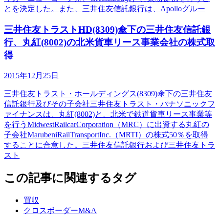
とを決定した。また、三井住友信託銀行は、Apolloグルー
三井住友トラストHD(8309)傘下の三井住友信託銀
行、丸紅(8002)の北米貨車リース事業会社の株式取
得
2015年12月25日
三井住友トラスト・ホールディングス(8309)傘下の三井住友
信託銀行及びその子会社三井住友トラスト・パナソニックフ
ァイナンスは、丸紅(8002)と、北米で鉄道貨車リース事業等
を行うMidwestRailcarCorporation（MRC）に出資する丸紅の
子会社MarubeniRailTransportInc.（MRTI）の株式50％を取得
することに合意した。三井住友信託銀行および三井住友トラ
スト
この記事に関連するタグ
買収
クロスボーダーM&A