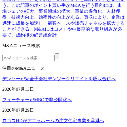
う。この記事のポイント買い手がM&Aを行う目的には、市
場シェアの拡大、事業領域の拡大、事業の多角化、人材獲
得・技術力向上、効率性の向上がある。買収により、企業は
迅速に成長を加速し、顧客ベースや販売チャネルを拡大する
ことができる。M&Aにはコストや中長期的な取り組みが必
要で、成約後の経営統合計
M&Aニュース検索
注目のM&Aニュース
デンソーが完全子会社デンソークリエイトを吸収合併へ
2026年07月13日
フューチャーがMBOで非公開化へ
2026年07月29日
ロゴスHDがアエラホームの注文住宅事業を承継へ