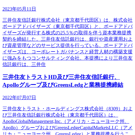
2023年05月11日
三井住友信託銀行株式会社（東京都千代田区）は、株式会社
ボードアドバイザーズ（東京都千代田区）と、ボードアドバ
イザーズが発行する株式の25.5％の取得を伴う資本業務提携
契約を締結した。三井住友信託銀行は、銀行や資産運用およ
び資産管理などのサービス提供を行っている。ボードアドバ
イザーズは、コーポレートガバナンスと経営人材の構築支援
に強みをもつコンサルティング会社。本提携により三井住友
信託銀行は、三井住
三井住友トラストHD及び三井住友信託銀行、
Apolloグループ及びGreensLedgと業務提携締結
2022年07月07日
三井住友トラスト・ホールディングス株式会社（8309）およ
び三井住友信託銀行株式会社（東京都千代田区）は、
ApolloGlobalManagement,Inc.（アメリカ・ニューヨーク州、
Apollo）グループおよびGreensLedgeCapitalMarketsLLC（アメ
リカ・ニューヨーク州、GreensLedge）と業務提携を行うこ