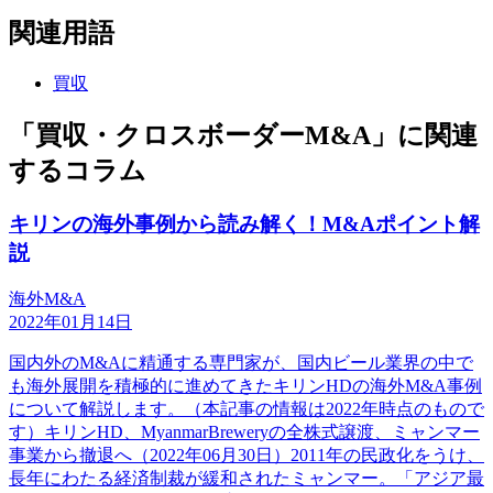
関連用語
買収
「買収・クロスボーダーM&A」に関連
するコラム
キリンの海外事例から読み解く！M&Aポイント解
説
海外M&A
2022年01月14日
国内外のM&Aに精通する専門家が、国内ビール業界の中で
も海外展開を積極的に進めてきたキリンHDの海外M&A事例
について解説します。（本記事の情報は2022年時点のもので
す）キリンHD、MyanmarBreweryの全株式譲渡、ミャンマー
事業から撤退へ（2022年06月30日）2011年の民政化をうけ、
長年にわたる経済制裁が緩和されたミャンマー。「アジア最