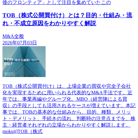
後のフロンティア」として注目を集めていたこの
TOB（株式公開買付け）とは？目的・仕組み・流
れ・不成立原因をわかりやすく解説
M&A全般
2026年07月03日
TOB（株式公開買付け）は、上場企業の買収や完全子会社
化を実現するために用いられる代表的なM&A手法です。近
年では、事業再編やグループ化、MBO（経営陣による買
収）の手段としても活用されるケースが増えています。本記
事では、TOBの基本的な仕組みから、目的、種類、メリッ
ト・デメリット、手続きの流れ、判断時の注意点までを、株
主・経営者それぞれの立場からわかりやすく解説します。
mokuji]TOB（株式