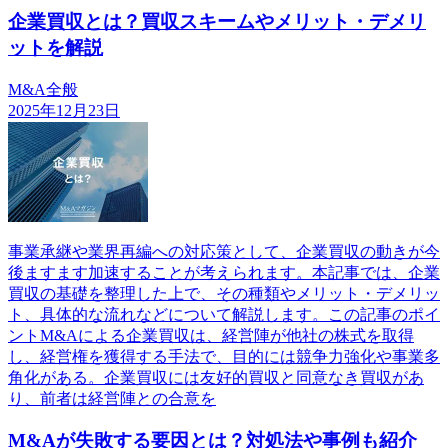
企業買収とは？買収スキームやメリット・デメリ
ットを解説
M&A全般
2025年12月23日
事業承継や業界再編への対応策として、企業買収の動きが今
後ますます加速することが考えられます。本記事では、企業
買収の基礎を整理した上で、その種類やメリット・デメリッ
ト、具体的な流れなどについて解説します。この記事のポイ
ントM&Aによる企業買収は、経営陣が他社の株式を取得
し、経営権を獲得する手法で、目的には競争力強化や事業多
角化がある。企業買収には友好的買収と同意なき買収があ
り、前者は経営陣との合意を
M&Aが失敗する要因とは？対処法や事例も紹介