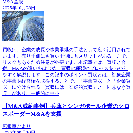
M&A全般
2025年10月28日
買収は、企業の成長や事業承継の手法として広く活用されて
います。売り手側にも買い手側にもメリットがある一方で、
リスクもあるため注意が必要です。本記事では、買収と合
併、M&Aの違いをはじめ、買収の種類やプロセスをわかり
やすく解説します。この記事のポイント買収とは、対象企業
の事業や経営権を取得することで、「事業買収」と「企業買
収」に分けられる。買収には「友好的買収」と「同意なき買
収」があり、一般的に中小
【M&A成約事例】兵庫とシンガポール企業のクロ
スボーダーM&Aを支援
広報室だより
2025年09月10日