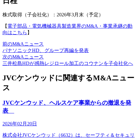
日程
株式取得（子会社化）：2026年3月末（予定）
【
電子部品・電気機械器具製造業界のM&A・事業承継の動
向はこちら
】
前のM&Aニュース
パナソニックHD、グループ再編を発表
次のM&Aニュース
三井松島HDが感熱レジロール加工のコウナンを子会社化へ
JVCケンウッドに関連するM&Aニュー
ス
JVCケンウッド、ヘルスケア事業からの撤退を発
表
2026年02月20日
株式会社JVCケンウッド（6632）は、セーフティ＆セキュリ