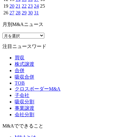
19
20
21
22
23
24
25
26
27
28
29
30
31
月別M&Aニュース
注目ニュースワード
買収
株式譲渡
合併
吸収合併
TOB
クロスボーダーM&A
子会社
吸収分割
事業譲渡
会社分割
M&Aでできること