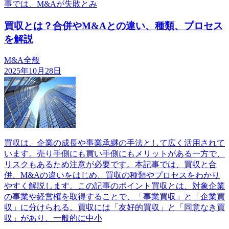
事では、M&Aが失敗とみ
買収とは？合併やM&Aとの違い、種類、プロセス
を解説
M&A全般
2025年10月28日
買収は、企業の成長や事業承継の手法として広く活用されて
います。売り手側にも買い手側にもメリットがある一方で、
リスクもあるため注意が必要です。本記事では、買収と合
併、M&Aの違いをはじめ、買収の種類やプロセスをわかり
やすく解説します。この記事のポイント買収とは、対象企業
の事業や経営権を取得することで、「事業買収」と「企業買
収」に分けられる。買収には「友好的買収」と「同意なき買
収」があり、一般的に中小