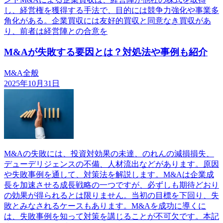
し、経営権を獲得する手法で、目的には競争力強化や事業多
角化がある。企業買収には友好的買収と同意なき買収があ
り、前者は経営陣との合意を
M&Aが失敗する要因とは？対処法や事例も紹介
M&A全般
2025年10月31日
M&Aの失敗には、投資対効果の未達、のれんの減損損失、
デューデリジェンスの不備、人材流出などがあります。原因
や失敗事例を通して、対策法を解説します。M&Aは企業成
長を加速させる成長戦略の一つですが、必ずしも期待どおり
の効果が得られるとは限りません。当初の目標を下回り、失
敗とみなされるケースもあります。M&Aを成功に導くに
は、失敗事例を知って対策を講じることが不可欠です。本記