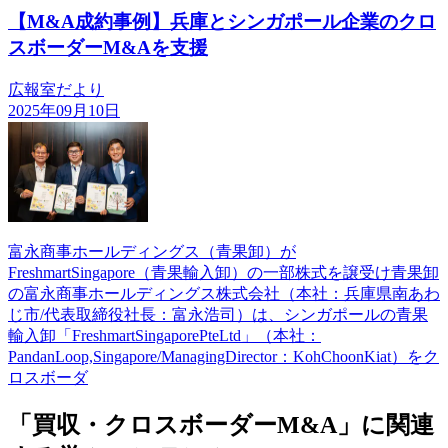
【M&A成約事例】兵庫とシンガポール企業のクロ
スボーダーM&Aを支援
広報室だより
2025年09月10日
富永商事ホールディングス（青果卸）が
FreshmartSingapore（青果輸入卸）の一部株式を譲受け青果卸
の富永商事ホールディングス株式会社（本社：兵庫県南あわ
じ市/代表取締役社長：富永浩司）は、シンガポールの青果
輸入卸「FreshmartSingaporePteLtd」（本社：
PandanLoop,Singapore/ManagingDirector：KohChoonKiat）をク
ロスボーダ
「買収・クロスボーダーM&A」に関連