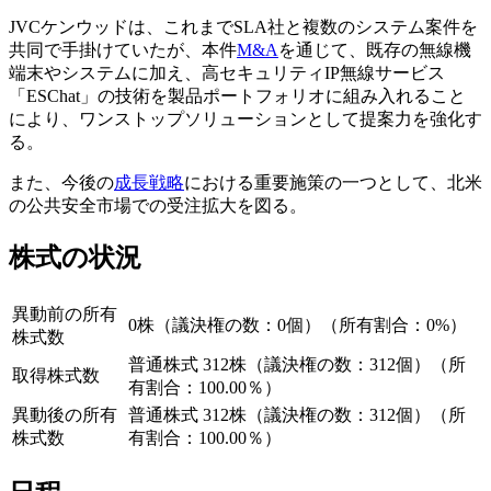
JVCケンウッドは、これまでSLA社と複数のシステム案件を
共同で手掛けていたが、本件
M&A
を通じて、既存の無線機
端末やシステムに加え、高セキュリティIP無線サービス
「ESChat」の技術を製品ポートフォリオに組み入れること
により、ワンストップソリューションとして提案力を強化す
る。
また、今後の
成長戦略
における重要施策の一つとして、北米
の公共安全市場での受注拡大を図る。
株式の状況
異動前の所有
0株（議決権の数：0個）（所有割合：0%）
株式数
普通株式 312株（議決権の数：312個）（所
取得株式数
有割合：100.00％）
異動後の所有
普通株式 312株（議決権の数：312個）（所
株式数
有割合：100.00％）