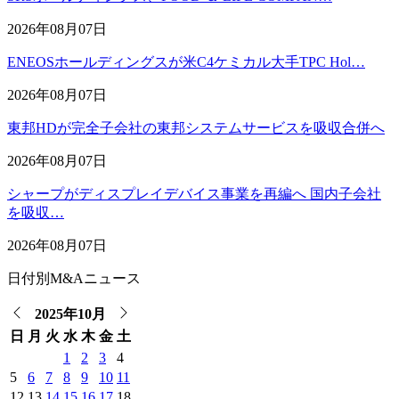
2026年08月07日
ENEOSホールディングスが米C4ケミカル大手TPC Hol…
2026年08月07日
東邦HDが完全子会社の東邦システムサービスを吸収合併へ
2026年08月07日
シャープがディスプレイデバイス事業を再編へ 国内子会社
を吸収…
2026年08月07日
日付別M&Aニュース
2025年10月
日
月
火
水
木
金
土
1
2
3
4
5
6
7
8
9
10
11
12
13
14
15
16
17
18