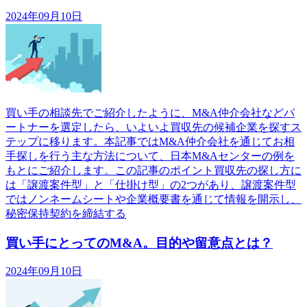
2024年09月10日
買い手の相談先でご紹介したように、M&A仲介会社などパ
ートナーを選定したら、いよいよ買収先の候補企業を探すス
テップに移ります。本記事ではM&A仲介会社を通じてお相
手探しを行う主な方法について、日本M&Aセンターの例を
もとにご紹介します。この記事のポイント買収先の探し方に
は「譲渡案件型」と「仕掛け型」の2つがあり、譲渡案件型
ではノンネームシートや企業概要書を通じて情報を開示し、
秘密保持契約を締結する
買い手にとってのM&A。目的や留意点とは？
2024年09月10日