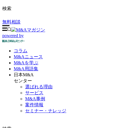
検索
無料相談
powered by
コラム
M&A
ニュース
M&Aを
学ぶ
M&A
用語集
日本M&A
センター
選ばれる理由
サービス
M&A事例
案件情報
セミナー・ナレッジ