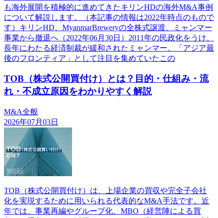
も海外展開を積極的に進めてきたキリンHDの海外M&A事例
について解説します。（本記事の情報は2022年時点のもので
す）キリンHD、MyanmarBreweryの全株式譲渡、ミャンマー
事業から撤退へ（2022年06月30日）2011年の民政化をうけ、
長年にわたる経済制裁が緩和されたミャンマー。「アジア最
後のフロンティア」として注目を集めていたこの
TOB（株式公開買付け）とは？目的・仕組み・流
れ・不成立原因をわかりやすく解説
M&A全般
2026年07月03日
TOB（株式公開買付け）は、上場企業の買収や完全子会社
化を実現するために用いられる代表的なM&A手法です。近
年では、事業再編やグループ化、MBO（経営陣による買