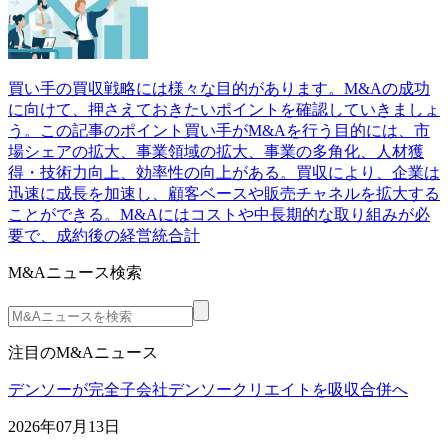
買い手の買収戦略には様々な目的があります。M&Aの成功
に向けて、押さえておきたいポイントを確認していきましょ
う。この記事のポイント買い手がM&Aを行う目的には、市
場シェアの拡大、事業領域の拡大、事業の多角化、人材獲
得・技術力向上、効率性の向上がある。買収により、企業は
迅速に成長を加速し、顧客ベースや販売チャネルを拡大する
ことができる。M&Aにはコストや中長期的な取り組みが必
要で、成約後の経営統合計
M&Aニュース検索
注目のM&Aニュース
デンソーが完全子会社デンソークリエイトを吸収合併へ
2026年07月13日