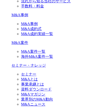
流れから知る当社のサービス
手数料・料金
M&A事例
M&A事例
M&A成約式
M&A成約実績一覧
M&A案件
M&A案件一覧
海外M&A案件一覧
セミナー・ナレッジ
セミナー
M&Aとは
事業承継とは
資料ダウンロード
M&Aマガジン
業界別のM&A動向
M&Aニュース