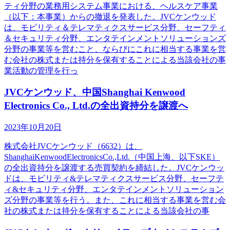
ティ分野の業務用システム事業における、ヘルスケア事業
（以下：本事業）からの撤退を発表した。JVCケンウッド
は、モビリティ＆テレマティクスサービス分野、セーフティ
＆セキュリティ分野、エンタテインメントソリューションズ
分野の事業等を営むこと、ならびにこれに相当する事業を営
む会社の株式または持分を保有することによる当該会社の事
業活動の管理を行っ
JVCケンウッド、中国Shanghai Kenwood
Electronics Co., Ltd.の全出資持分を譲渡へ
2023年10月20日
株式会社JVCケンウッド（6632）は、
ShanghaiKenwoodElectronicsCo.,Ltd.（中国上海、以下SKE）
の全出資持分を譲渡する売買契約を締結した。JVCケンウッ
ドは、モビリティ&テレマティクスサービス分野、セーフテ
ィ&セキュリティ分野、エンタテインメントソリューション
ズ分野の事業等を行う。また、これに相当する事業を営む会
社の株式または持分を保有することによる当該会社の事