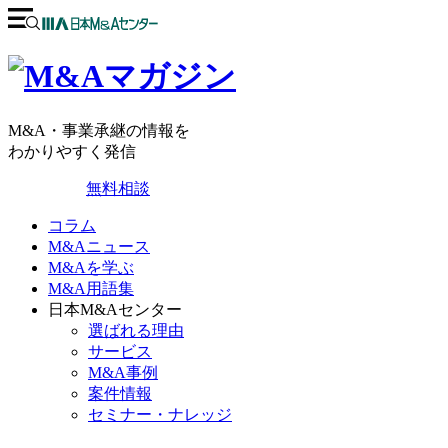
M&A・事業承継の情報を
わかりやすく発信
無料相談
コラム
M&Aニュース
M&Aを学ぶ
M&A用語集
日本M&Aセンター
選ばれる理由
サービス
M&A事例
案件情報
セミナー・ナレッジ