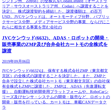
シントン州、Zetron）の全株式をCodanLimited（オーストラ
リア・サウスオーストラリア州、Codan）へ譲渡することを
決定し、株式譲渡契約を締結した。譲渡価額は、45百万
USD。JVCケンウッドは、オートモーティブ分野、パブリッ
クサービス分野、メディアサービス分野の事業、ならびにこ
れらに相当する事業を営む会社の
JVCケンウッド(6632)、ADAS・ロボットの開発・
販売事業のZMP及び合弁会社カートモの全株式を
譲渡
2019年09月06日
JVCケンウッド(6632)は、保有する株式会社ZMP（東京都文
京区）の全株式の譲渡することを決定した。また、ZMPと
合弁で設立した株式会社カートモ（東京都文京区）の自社保
有全株式もZMPに譲渡した。ZMPは、ADAS（先進運転支
援）、自動運転技術開発用プラットフォームや、RoboCarシ
リーズ及びセンサ・システムの開発・販売など、ロボットの
開発・販売を行っている。カートモは、車載CANデータク
ラ