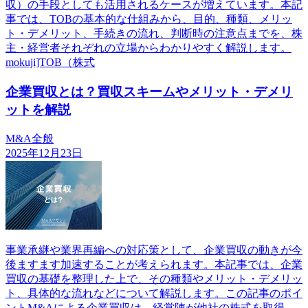
収）の手段としても活用されるケースが増えています。本記
事では、TOBの基本的な仕組みから、目的、種類、メリッ
ト・デメリット、手続きの流れ、判断時の注意点までを、株
主・経営者それぞれの立場からわかりやすく解説します。
mokuji]TOB（株式
企業買収とは？買収スキームやメリット・デメリ
ットを解説
M&A全般
2025年12月23日
事業承継や業界再編への対応策として、企業買収の動きが今
後ますます加速することが考えられます。本記事では、企業
買収の基礎を整理した上で、その種類やメリット・デメリッ
ト、具体的な流れなどについて解説します。この記事のポイ
ントM&Aによる企業買収は、経営陣が他社の株式を取得