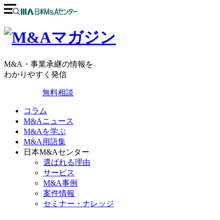
M&A・事業承継の情報を
わかりやすく発信
無料相談
コラム
M&Aニュース
M&Aを学ぶ
M&A用語集
日本M&Aセンター
選ばれる理由
サービス
M&A事例
案件情報
セミナー・ナレッジ