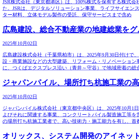
JSR株式会社（東京都港区）は、100%株式を保有する株式
た。JSRは、デジタルソリューション事業、ライフサイエン
ター材料、立体モデル製作の受託、保守サービスまで含め
広島建設、総合不動産業の地建総業をグ
2025年10月02日
広島建設株式会社（千葉県柏市）は、2025年9月30日付
設・商業施設などの大型建築、リフォーム・リノベーション
に、つくばエクスプレス沿い（青井～守谷）で地域密着の総
ジャパンパイル、場所打ち杭施工業の高
2025年10月02日
ジャパンパイル株式会社（東京都中央区）は、2025年10
よびそれに関連する事業、コンクリートパイル製造施工等を
の場所打ち杭施工業者で、高い技術力・施工能力を有し、首
オリックス、システム開発のアイネット