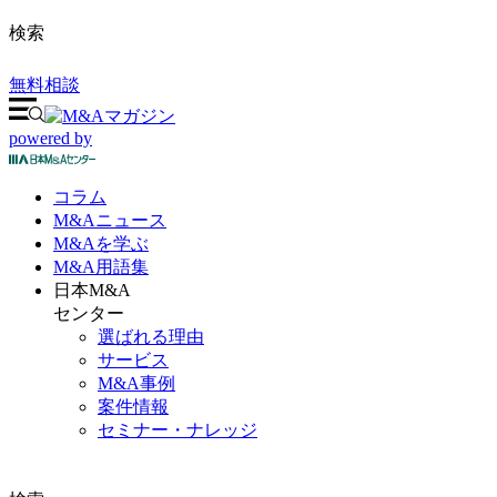
検索
無料相談
powered by
コラム
M&A
ニュース
M&Aを
学ぶ
M&A
用語集
日本M&A
センター
選ばれる理由
サービス
M&A事例
案件情報
セミナー・ナレッジ