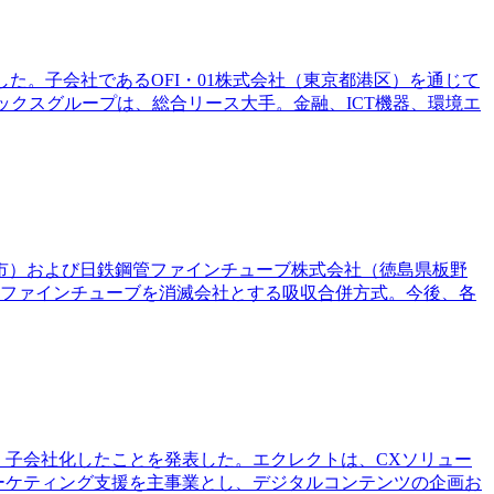
した。子会社であるOFI・01株式会社（東京都港区）を通じて
ックスグループは、総合リース大手。金融、ICT機器、環境エ
き市）および日鉄鋼管ファインチューブ株式会社（徳島県板野
管ファインチューブを消滅会社とする吸収合併方式。今後、各
し、子会社化したことを発表した。エクレクトは、CXソリュー
ーケティング支援を主事業とし、デジタルコンテンツの企画お