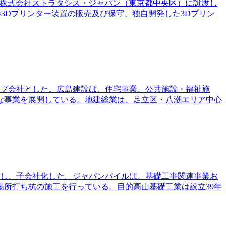
日付で株式会社ストラタシス・ジャパン（東京都中央区）に譲渡し
3Dプリンター装置の販売及び保守、独自開発した3Dプリン
ループ会社とした。広島建設は、住宅事業、公共施設・福祉施
な事業を展開している。地建総業は、足立区・八潮エリア中心
取得し、子会社化した。ジャパンパイルは、基礎工事関連事業お
所打ち杭の施工を行っている。目的高山基礎工業は設立39年