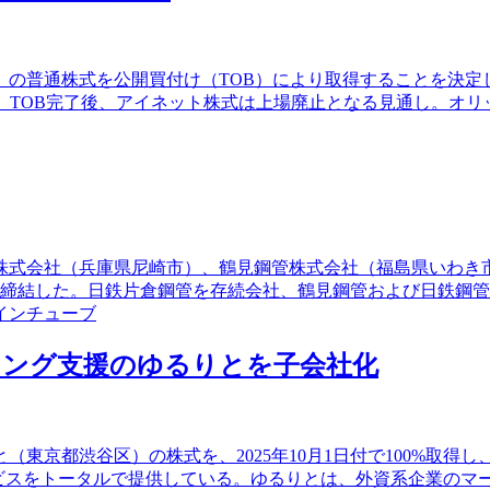
00）の普通株式を公開買付け（TOB）により取得することを決定
。TOB完了後、アイネット株式は上場廃止となる見通し。オリ
管株式会社（兵庫県尼崎市）、鶴見鋼管株式会社（福島県いわ
を締結した。日鉄片倉鋼管を存続会社、鶴見鋼管および日鉄鋼
インチューブ
ィング支援のゆるりとを子会社化
東京都渋谷区）の株式を、2025年10月1日付で100%取得
ービスをトータルで提供している。ゆるりとは、外資系企業のマ