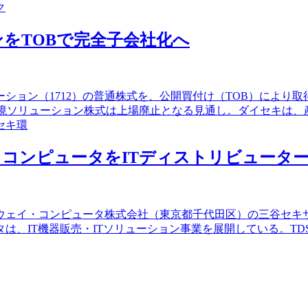
ク
をTOBで完全子会社化へ
ーション（1712）の普通株式を、公開買付け（TOB）によ
環境ソリューション株式は上場廃止となる見通し。ダイセキは
セキ環
ンピュータをITディストリビューターのT
トウェイ・コンピュータ株式会社（東京都千代田区）の三谷セキサ
、IT機器販売・ITソリューション事業を展開している。TDS