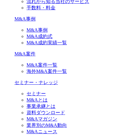
流れから知る当社のサービス
手数料・料金
M&A事例
M&A事例
M&A成約式
M&A成約実績一覧
M&A案件
M&A案件一覧
海外M&A案件一覧
セミナー・ナレッジ
セミナー
M&Aとは
事業承継とは
資料ダウンロード
M&Aマガジン
業界別のM&A動向
M&Aニュース