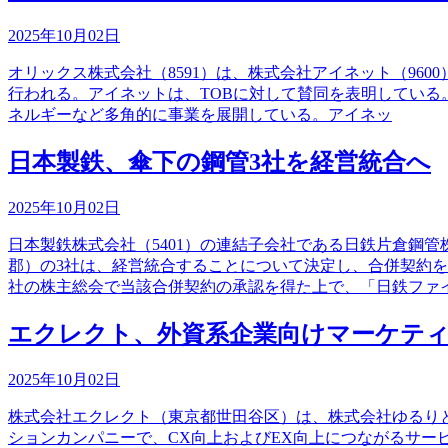
2025年10月02日
オリックス株式会社（8591）は、株式会社アイネット（96
行われる。アイネットは、TOBに対して賛同を表明している
ネルギーなど多角的に事業を展開している。アイネッ
日本製鉄、傘下の鋼管3社を経営統合へ
2025年10月02日
日本製鉄株式会社（5401）の連結子会社である日鉄片倉鋼
郡）の3社は、経営統合することについて決定し、合併契約
社の株主総会で当該合併契約の承認を得た上で、「日鉄ファ
エクレクト、外資系企業向けマーケテ
2025年10月02日
株式会社エクレクト（東京都世田谷区）は、株式会社ゆるりと（
ションカンパニーで、CX向上およびEX向上につながるサ