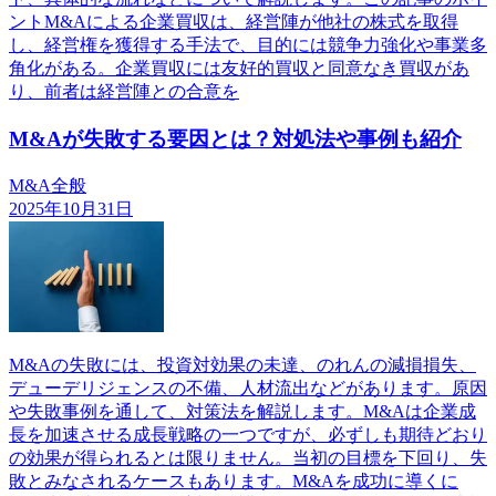
ントM&Aによる企業買収は、経営陣が他社の株式を取得
し、経営権を獲得する手法で、目的には競争力強化や事業多
角化がある。企業買収には友好的買収と同意なき買収があ
り、前者は経営陣との合意を
M&Aが失敗する要因とは？対処法や事例も紹介
M&A全般
2025年10月31日
M&Aの失敗には、投資対効果の未達、のれんの減損損失、
デューデリジェンスの不備、人材流出などがあります。原因
や失敗事例を通して、対策法を解説します。M&Aは企業成
長を加速させる成長戦略の一つですが、必ずしも期待どおり
の効果が得られるとは限りません。当初の目標を下回り、失
敗とみなされるケースもあります。M&Aを成功に導くに