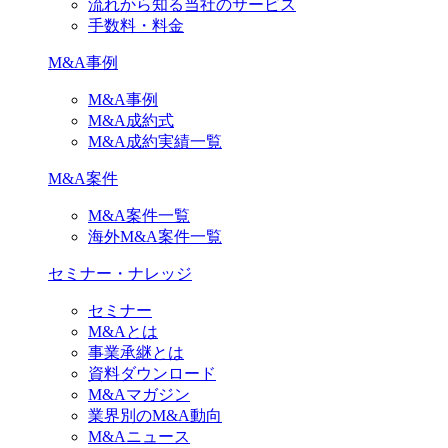
流れから知る当社のサービス
手数料・料金
M&A事例
M&A事例
M&A成約式
M&A成約実績一覧
M&A案件
M&A案件一覧
海外M&A案件一覧
セミナー・ナレッジ
セミナー
M&Aとは
事業承継とは
資料ダウンロード
M&Aマガジン
業界別のM&A動向
M&Aニュース