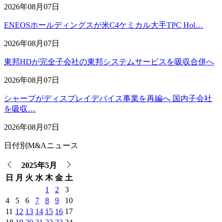
2026年08月07日
ENEOSホールディングスが米C4ケミカル大手TPC Hol…
2026年08月07日
東邦HDが完全子会社の東邦システムサービスを吸収合併へ
2026年08月07日
シャープがディスプレイデバイス事業を再編へ 国内子会社
を吸収…
2026年08月07日
日付別M&Aニュース
2025年5月
日
月
火
水
木
金
土
1
2
3
4
5
6
7
8
9
10
11
12
13
14
15
16
17