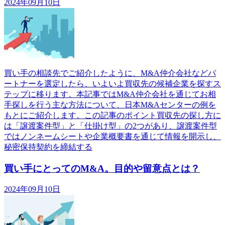
2024年09月10日
買い手の相談先でご紹介したように、M&A仲介会社などパ
ートナーを選定したら、いよいよ買収先の候補企業を探すス
テップに移ります。本記事ではM&A仲介会社を通じてお相
手探しを行う主な方法について、日本M&Aセンターの例を
もとにご紹介します。この記事のポイント買収先の探し方に
は「譲渡案件型」と「仕掛け型」の2つがあり、譲渡案件型
ではノンネームシートや企業概要書を通じて情報を開示し、
秘密保持契約を締結する
買い手にとってのM&A。目的や留意点とは？
2024年09月10日