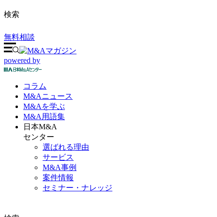
検索
無料相談
powered by
コラム
M&A
ニュース
M&Aを
学ぶ
M&A
用語集
日本M&A
センター
選ばれる理由
サービス
M&A事例
案件情報
セミナー・ナレッジ