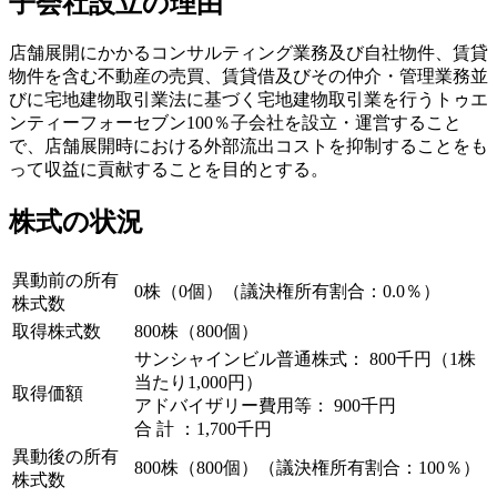
子会社設立の理由
店舗展開にかかるコンサルティング業務及び自社物件、賃貸
物件を含む不動産の売買、賃貸借及びその仲介・管理業務並
びに宅地建物取引業法に基づく宅地建物取引業を行うトゥエ
ンティーフォーセブン100％子会社を設立・運営すること
で、店舗展開時における外部流出コストを抑制することをも
って収益に貢献することを目的とする。
株式の状況
異動前の所有
0株（0個）（議決権所有割合：0.0％）
株式数
取得株式数
800株（800個）
サンシャインビル普通株式： 800千円（1株
当たり1,000円）
取得価額
アドバイザリー費用等： 900千円
合 計 ：1,700千円
異動後の所有
800株（800個）（議決権所有割合：100％）
株式数