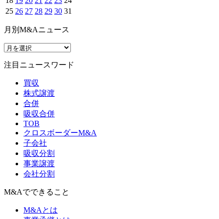
18
19
20
21
22
23
24
25
26
27
28
29
30
31
月別M&Aニュース
注目ニュースワード
買収
株式譲渡
合併
吸収合併
TOB
クロスボーダーM&A
子会社
吸収分割
事業譲渡
会社分割
M&Aでできること
M&Aとは