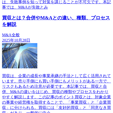
は、失敗事例を知って対策を講じることが不可欠です。本記
事では、M&Aが失敗とみ
買収とは？合併やM&Aとの違い、種類、プロセス
を解説
M&A全般
2025年10月28日
買収は、企業の成長や事業承継の手法として広く活用されて
います。売り手側にも買い手側にもメリットがある一方で、
リスクもあるため注意が必要です。本記事では、買収と合
併、M&Aの違いをはじめ、買収の種類やプロセスをわかり
やすく解説します。この記事のポイント買収とは、対象企業
の事業や経営権を取得することで、「事業買収」と「企業買
収」に分けられる。買収には「友好的買収」と「同意なき買
収」があり、一般的に中小