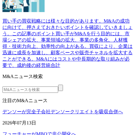
買い手の買収戦略には様々な目的があります。M&Aの成功
に向けて、押さえておきたいポイントを確認していきましょ
う。この記事のポイント買い手がM&Aを行う目的には、市
場シェアの拡大、事業領域の拡大、事業の多角化、人材獲
得・技術力向上、効率性の向上がある。買収により、企業は
迅速に成長を加速し、顧客ベースや販売チャネルを拡大する
ことができる。M&Aにはコストや中長期的な取り組みが必
要で、成約後の経営統合計
M&Aニュース検索
注目のM&Aニュース
デンソーが完全子会社デンソークリエイトを吸収合併へ
2026年07月13日
フューチャーがMBOで非公開化へ