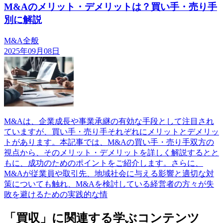
M&Aのメリット・デメリットは？買い手・売り手
別に解説
M&A全般
2025年09月08日
M&Aは、企業成長や事業承継の有効な手段として注目され
ていますが、買い手・売り手それぞれにメリットとデメリッ
トがあります。本記事では、M&Aの買い手・売り手双方の
視点から、そのメリット・デメリットを詳しく解説するとと
もに、成功のためのポイントをご紹介します。さらに、
M&Aが従業員や取引先、地域社会に与える影響と適切な対
策についても触れ、M&Aを検討している経営者の方々が失
敗を避けるための実践的な情
「買収」に関連する学ぶコンテンツ