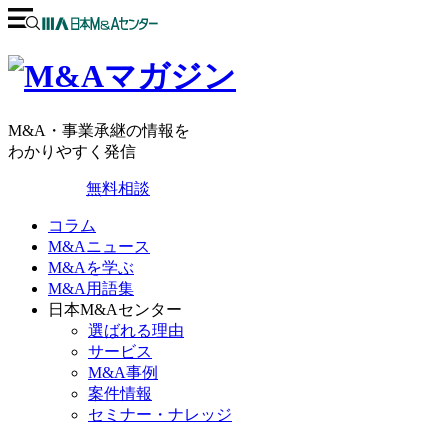
M&A・事業承継の情報を
わかりやすく発信
無料相談
コラム
M&Aニュース
M&Aを学ぶ
M&A用語集
日本M&Aセンター
選ばれる理由
サービス
M&A事例
案件情報
セミナー・ナレッジ