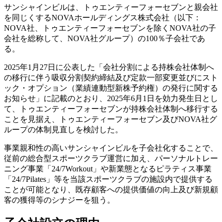
サンシャインビルは、トゥエンティーフォーセブンと親会社
を同じくするNOVAホールディングス株式会社（以下：
NOVA社、トゥエンティーフォーセブンを除くNOVA社の子
会社を総称して、NOVA社グループ）の100％子会社であ
る。
2025年1月27日に公表した「会社分割による持株会社体制へ
の移行に伴う吸収分割契約締結及び定款一部変更並びにスト
ック・オプション（業績連動型新株予約権）の発行に関する
お知らせ」に記載のとおり、2025年6月1日を効力発生日とし
て、トゥエンティーフォーセブンが持株会社体制へ移行する
ことを見据え、トゥエンティーフォーセブン及びNOVA社グ
ループの体制見直しを検討した。
事業親和性の高いサンシャインビルを子会社化することで、
従前の総合型スポーツクラブ運営に加え、パーソナルトレー
ニング事業「24/7Workout」や新業態となるピラティス事業
「24/7Pilates」等を当該スポーツクラブの施設内で提供する
ことが可能となり、既存顧客への提供価値の向上及び新規顧
客の獲得等のシナジーを狙う。