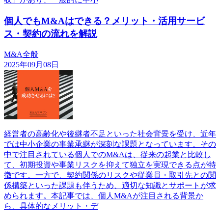
個人でもM&Aはできる？メリット・活用サービ
ス・契約の流れを解説
M&A全般
2025年09月08日
経営者の高齢化や後継者不足といった社会背景を受け、近年
では中小企業の事業承継が深刻な課題となっています。その
中で注目されている個人でのM&Aは、従来の起業と比較し
て、初期投資や事業リスクを抑えて独立を実現できる点が特
徴です。一方で、契約関係のリスクや従業員・取引先との関
係構築といった課題も伴うため、適切な知識とサポートが求
められます。本記事では、個人M&Aが注目される背景か
ら、具体的なメリット・デ