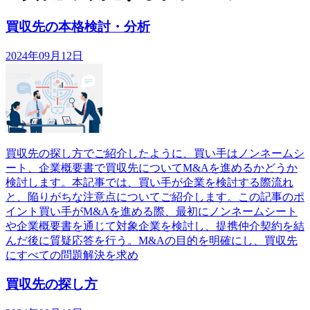
買収先の本格検討・分析
2024年09月12日
買収先の探し方でご紹介したように、買い手はノンネームシ
ート、企業概要書で買収先についてM&Aを進めるかどうか
検討します。本記事では、買い手が企業を検討する際流れ
と、陥りがちな注意点についてご紹介します。この記事のポ
イント買い手がM&Aを進める際、最初にノンネームシート
や企業概要書を通じて対象企業を検討し、提携仲介契約を結
んだ後に質疑応答を行う。M&Aの目的を明確にし、買収先
にすべての問題解決を求め
買収先の探し方