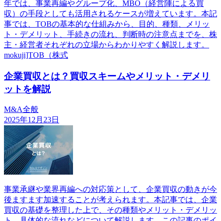
年では、事業再編やグループ化、MBO（経営陣による買
収）の手段としても活用されるケースが増えています。本記
事では、TOBの基本的な仕組みから、目的、種類、メリッ
ト・デメリット、手続きの流れ、判断時の注意点までを、株
主・経営者それぞれの立場からわかりやすく解説します。
mokuji]TOB（株式
企業買収とは？買収スキームやメリット・デメリ
ットを解説
M&A全般
2025年12月23日
事業承継や業界再編への対応策として、企業買収の動きが今
後ますます加速することが考えられます。本記事では、企業
買収の基礎を整理した上で、その種類やメリット・デメリッ
ト、具体的な流れなどについて解説します。この記事のポイ