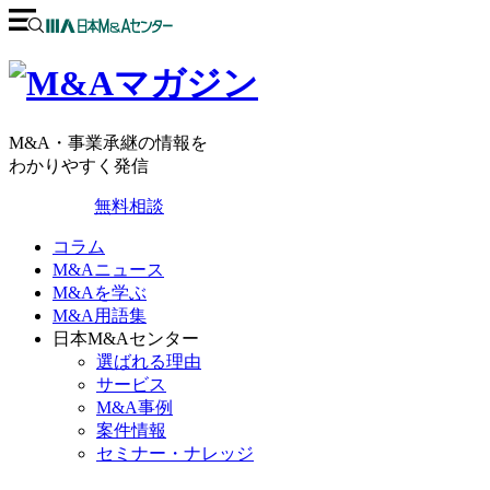
M&A・事業承継の情報を
わかりやすく発信
無料相談
コラム
M&Aニュース
M&Aを学ぶ
M&A用語集
日本M&Aセンター
選ばれる理由
サービス
M&A事例
案件情報
セミナー・ナレッジ