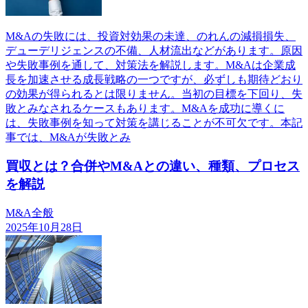
M&Aの失敗には、投資対効果の未達、のれんの減損損失、
デューデリジェンスの不備、人材流出などがあります。原因
や失敗事例を通して、対策法を解説します。M&Aは企業成
長を加速させる成長戦略の一つですが、必ずしも期待どおり
の効果が得られるとは限りません。当初の目標を下回り、失
敗とみなされるケースもあります。M&Aを成功に導くに
は、失敗事例を知って対策を講じることが不可欠です。本記
事では、M&Aが失敗とみ
買収とは？合併やM&Aとの違い、種類、プロセス
を解説
M&A全般
2025年10月28日