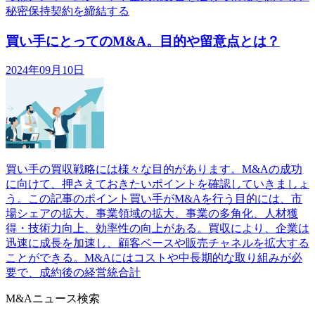
秘密保持契約を締結する
買い手にとってのM&A。目的や留意点とは？
2024年09月10日
買い手の買収戦略には様々な目的があります。M&Aの成功
に向けて、押さえておきたいポイントを確認していきましょ
う。この記事のポイント買い手がM&Aを行う目的には、市
場シェアの拡大、事業領域の拡大、事業の多角化、人材獲
得・技術力向上、効率性の向上がある。買収により、企業は
迅速に成長を加速し、顧客ベースや販売チャネルを拡大する
ことができる。M&Aにはコストや中長期的な取り組みが必
要で、成約後の経営統合計
M&Aニュース検索