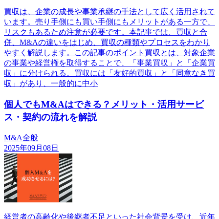
買収は、企業の成長や事業承継の手法として広く活用されて
います。売り手側にも買い手側にもメリットがある一方で、
リスクもあるため注意が必要です。本記事では、買収と合
併、M&Aの違いをはじめ、買収の種類やプロセスをわかり
やすく解説します。この記事のポイント買収とは、対象企業
の事業や経営権を取得することで、「事業買収」と「企業買
収」に分けられる。買収には「友好的買収」と「同意なき買
収」があり、一般的に中小
個人でもM&Aはできる？メリット・活用サービ
ス・契約の流れを解説
M&A全般
2025年09月08日
経営者の高齢化や後継者不足といった社会背景を受け、近年