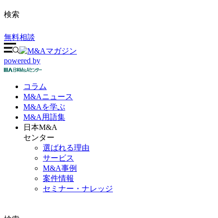
検索
無料相談
powered by
コラム
M&A
ニュース
M&Aを
学ぶ
M&A
用語集
日本M&A
センター
選ばれる理由
サービス
M&A事例
案件情報
セミナー・ナレッジ