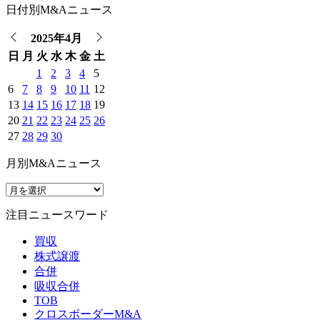
日付別M&Aニュース
2025年4月
日
月
火
水
木
金
土
1
2
3
4
5
6
7
8
9
10
11
12
13
14
15
16
17
18
19
20
21
22
23
24
25
26
27
28
29
30
月別M&Aニュース
注目ニュースワード
買収
株式譲渡
合併
吸収合併
TOB
クロスボーダーM&A