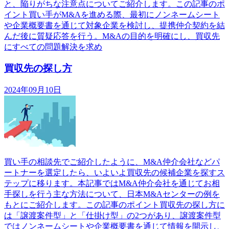
と、陥りがちな注意点についてご紹介します。この記事のポ
イント買い手がM&Aを進める際、最初にノンネームシート
や企業概要書を通じて対象企業を検討し、提携仲介契約を結
んだ後に質疑応答を行う。M&Aの目的を明確にし、買収先
にすべての問題解決を求め
買収先の探し方
2024年09月10日
買い手の相談先でご紹介したように、M&A仲介会社などパ
ートナーを選定したら、いよいよ買収先の候補企業を探すス
テップに移ります。本記事ではM&A仲介会社を通じてお相
手探しを行う主な方法について、日本M&Aセンターの例を
もとにご紹介します。この記事のポイント買収先の探し方に
は「譲渡案件型」と「仕掛け型」の2つがあり、譲渡案件型
ではノンネームシートや企業概要書を通じて情報を開示し、