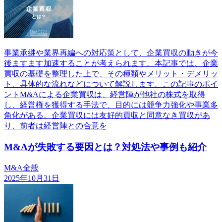
事業承継や業界再編への対応策として、企業買収の動きが今
後ますます加速することが考えられます。本記事では、企業
買収の基礎を整理した上で、その種類やメリット・デメリッ
ト、具体的な流れなどについて解説します。この記事のポイ
ントM&Aによる企業買収は、経営陣が他社の株式を取得
し、経営権を獲得する手法で、目的には競争力強化や事業多
角化がある。企業買収には友好的買収と同意なき買収があ
り、前者は経営陣との合意を
M&Aが失敗する要因とは？対処法や事例も紹介
M&A全般
2025年10月31日