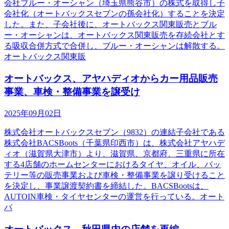
会社ブルー・オーシャン（埼玉県熊谷市）の株式を取得し子
会社化（オートバックスセブンの孫会社化）することを決定
した。また、子会社後に、オートバックス関東販売とブル
ー・オーシャンは、オートバックス関東販売を存続会社とす
る吸収合併方式で合併し、ブルー・オーシャンは解散する。
オートバックス関東販
オートバックス、アヤハディオからカー用品販売
事業、車検・整備事業を譲受け
2025年09月02日
株式会社オートバックスセブン（9832）の連結子会社である
株式会社BACSBoots（千葉県印西市）は、株式会社アヤハデ
ィオ（滋賀県大津市）より、滋賀県、京都府、三重県に所在
する4店舗のホームセンターにおけるタイヤ、オイル、バッ
テリー等の販売事業および車検・整備事業を譲り受けること
を決定し、事業譲渡契約書を締結した。BACSBootsは、
AUTOIN車検・タイヤセンターの運営を行っている。オート
バ