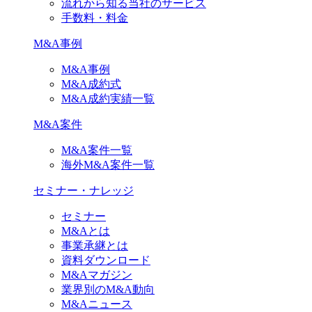
流れから知る当社のサービス
手数料・料金
M&A事例
M&A事例
M&A成約式
M&A成約実績一覧
M&A案件
M&A案件一覧
海外M&A案件一覧
セミナー・ナレッジ
セミナー
M&Aとは
事業承継とは
資料ダウンロード
M&Aマガジン
業界別のM&A動向
M&Aニュース