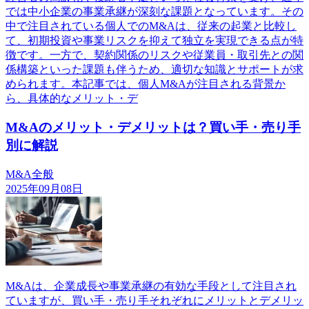
では中小企業の事業承継が深刻な課題となっています。その
中で注目されている個人でのM&Aは、従来の起業と比較し
て、初期投資や事業リスクを抑えて独立を実現できる点が特
徴です。一方で、契約関係のリスクや従業員・取引先との関
係構築といった課題も伴うため、適切な知識とサポートが求
められます。本記事では、個人M&Aが注目される背景か
ら、具体的なメリット・デ
M&Aのメリット・デメリットは？買い手・売り手
別に解説
M&A全般
2025年09月08日
M&Aは、企業成長や事業承継の有効な手段として注目され
ていますが、買い手・売り手それぞれにメリットとデメリッ