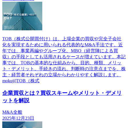
TOB（株式公開買付け）は、上場企業の買収や完全子会社
化を実現するために用いられる代表的なM&A手法です。近
年では、事業再編やグループ化、MBO（経営陣による買
収）の手段としても活用されるケースが増えています。本記
事では、TOBの基本的な仕組みから、目的、種類、メリッ
ト・デメリット、手続きの流れ、判断時の注意点までを、株
主・経営者それぞれの立場からわかりやすく解説します。
mokuji]TOB（株式
企業買収とは？買収スキームやメリット・デメリ
ットを解説
M&A全般
2025年12月23日