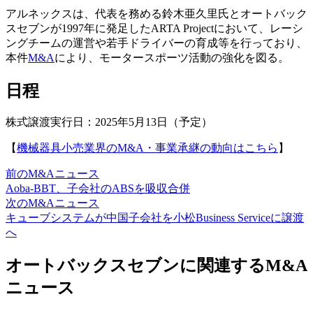
アルネックスは、代表を務める鈴木亜久里氏とオートバック
スセブンが1997年に発足したARTA Projectにおいて、レーシ
ングチームの運営や若手ドライバーの育成等を行っており、
本件
M&A
により、モータースポーツ活動の強化を図る。
日程
株式譲渡実行日：2025年5月13日（予定）
【
機械器具小売業界のM&A・事業承継の動向はこちら
】
前のM&Aニュース
Aoba-BBT、子会社のABSを吸収合併
次のM&Aニュース
キューブシステムが中国子会社を小松Business Serviceに譲渡
へ
オートバックスセブンに関連するM&A
ニュース