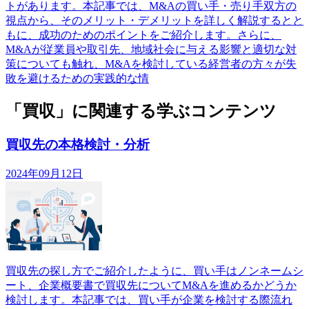
トがあります。本記事では、M&Aの買い手・売り手双方の
視点から、そのメリット・デメリットを詳しく解説するとと
もに、成功のためのポイントをご紹介します。さらに、
M&Aが従業員や取引先、地域社会に与える影響と適切な対
策についても触れ、M&Aを検討している経営者の方々が失
敗を避けるための実践的な情
「買収」に関連する学ぶコンテンツ
買収先の本格検討・分析
2024年09月12日
買収先の探し方でご紹介したように、買い手はノンネームシ
ート、企業概要書で買収先についてM&Aを進めるかどうか
検討します。本記事では、買い手が企業を検討する際流れ