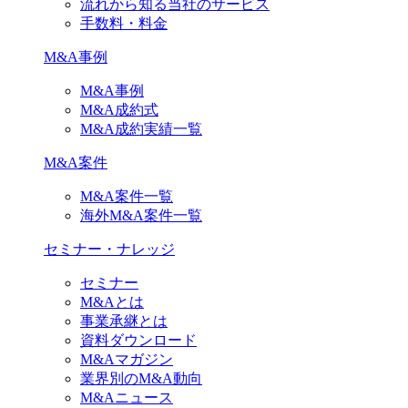
流れから知る当社のサービス
手数料・料金
M&A事例
M&A事例
M&A成約式
M&A成約実績一覧
M&A案件
M&A案件一覧
海外M&A案件一覧
セミナー・ナレッジ
セミナー
M&Aとは
事業承継とは
資料ダウンロード
M&Aマガジン
業界別のM&A動向
M&Aニュース