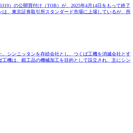
9）の公開買付け（TOB）が、2025年4月14日をもって終了
ンニッタンは、東京証券取引所スタンダード市場に上場しているが、所
した。シンニッタンを存続会社とし、つくば工機を消滅会社とす
ば工機は、鍛工品の機械加工を目的として設立され、主にシン