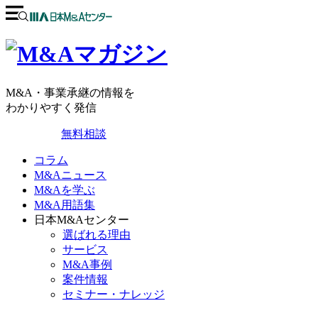
M&A・事業承継の情報を
わかりやすく発信
無料相談
コラム
M&Aニュース
M&Aを学ぶ
M&A用語集
日本M&Aセンター
選ばれる理由
サービス
M&A事例
案件情報
セミナー・ナレッジ