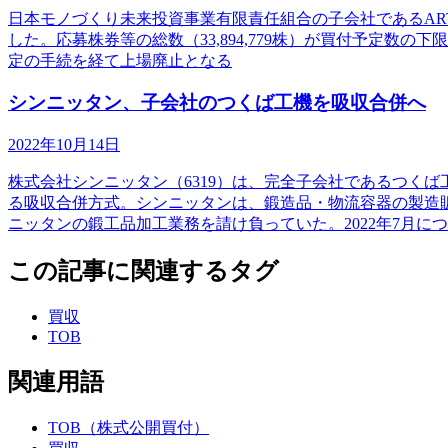
日本モノづくり未来投資事業有限責任組合の子会社であるARTS
した。応募株券等の総数（33,894,779株）が買付予定数の
定の手続を経て上場廃止となる
シンニッタン、子会社のつくば工機を吸収合併へ
2022年10月14日
株式会社シンニッタン（6319）は、完全子会社であるつく
る吸収合併方式。シンニッタンは、鍛造品・物流容器の製造
ニッタンの鍛工品加工業務を請け負っていた。2022年7月に
この記事に関連するタグ
買収
TOB
関連用語
TOB（株式公開買付）