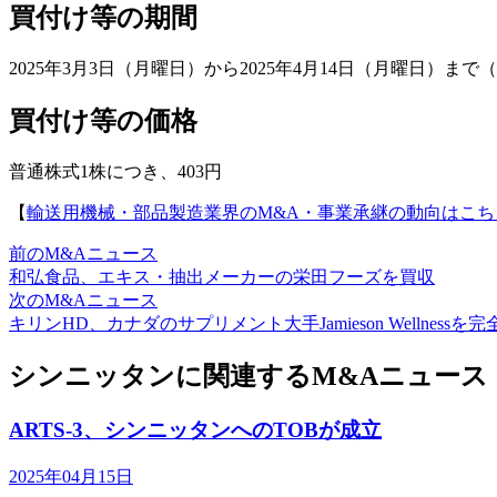
買付け等の期間
2025年3月3日（月曜日）から2025年4月14日（月曜日）まで
買付け等の価格
普通株式1株につき、403円
【
輸送用機械・部品製造業界のM&A・事業承継の動向はこち
前のM&Aニュース
和弘食品、エキス・抽出メーカーの栄田フーズを買収
次のM&Aニュース
キリンHD、カナダのサプリメント大手Jamieson Wellnessを完
シンニッタンに関連するM&Aニュース
ARTS-3、シンニッタンへのTOBが成立
2025年04月15日