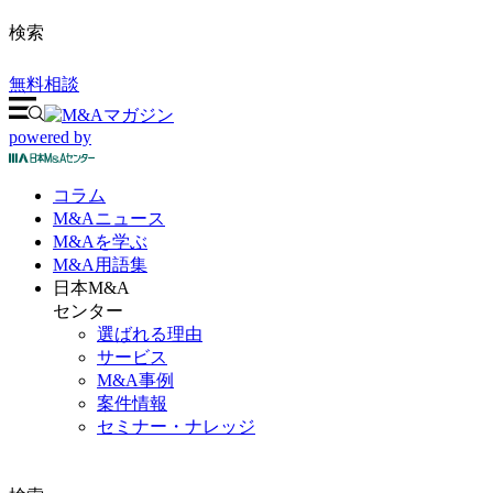
検索
無料相談
powered by
コラム
M&A
ニュース
M&Aを
学ぶ
M&A
用語集
日本M&A
センター
選ばれる理由
サービス
M&A事例
案件情報
セミナー・ナレッジ