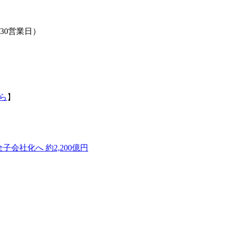
（30営業日）
ら
】
全子会社化へ 約2,200億円