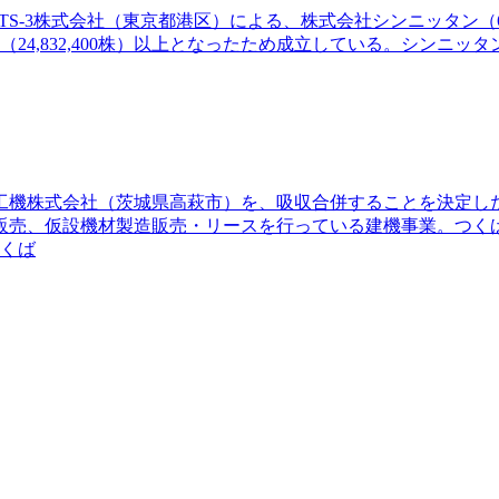
-3株式会社（東京都港区）による、株式会社シンニッタン（631
下限（24,832,400株）以上となったため成立している。シ
ば工機株式会社（茨城県高萩市）を、吸収合併することを決定
販売、仮設機材製造販売・リースを行っている建機事業。つく
つくば