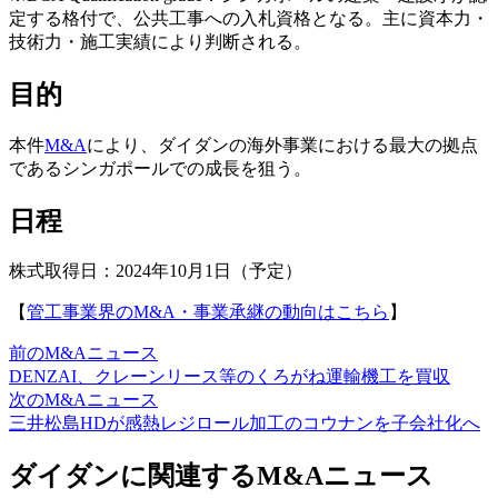
定する格付で、公共工事への入札資格となる。主に資本力・
技術力・施工実績により判断される。
目的
本件
M&A
により、ダイダンの海外事業における最大の拠点
であるシンガポールでの成長を狙う。
日程
株式取得日：2024年10月1日（予定）
【
管工事業界のM&A・事業承継の動向はこちら
】
前のM&Aニュース
DENZAI、クレーンリース等のくろがね運輸機工を買収
次のM&Aニュース
三井松島HDが感熱レジロール加工のコウナンを子会社化へ
ダイダンに関連するM&Aニュース