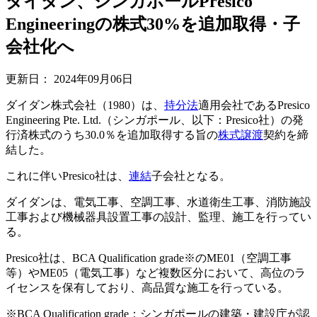
ダイダン、シンガポールPresico
Engineeringの株式30%を追加取得・子
会社化へ
更新日：
2024年09月06日
ダイダン株式会社（1980）は、
持分法
適用会社であるPresico
Engineering Pte. Ltd.（シンガポール、以下：Presico社）の発
行済株式のうち30.0％を追加取得する旨の
株式譲渡
契約を締
結した。
これに伴いPresico社は、
連結
子会社となる。
ダイダンは、電気工事、空調工事、水道衛生工事、消防施設
工事および機械器具設置工事の設計、監理、施工を行ってい
る。
Presico社は、BCA Qualification grade※のME01（空調工事
等）やME05（電気工事）など複数区分において、高位のラ
イセンスを保有しており、高品質な施工を行っている。
※BCA Qualification grade：シンガポールの建築・建設庁が認