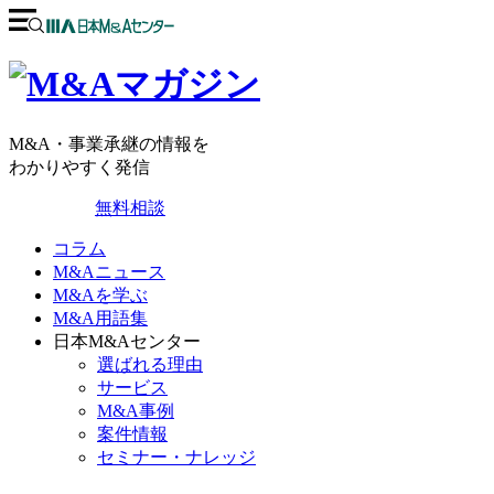
M&A・事業承継の情報を
わかりやすく発信
無料相談
コラム
M&Aニュース
M&Aを学ぶ
M&A用語集
日本M&Aセンター
選ばれる理由
サービス
M&A事例
案件情報
セミナー・ナレッジ