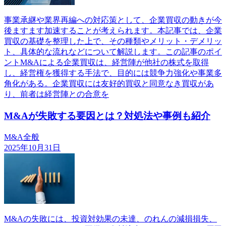
事業承継や業界再編への対応策として、企業買収の動きが今
後ますます加速することが考えられます。本記事では、企業
買収の基礎を整理した上で、その種類やメリット・デメリッ
ト、具体的な流れなどについて解説します。この記事のポイ
ントM&Aによる企業買収は、経営陣が他社の株式を取得
し、経営権を獲得する手法で、目的には競争力強化や事業多
角化がある。企業買収には友好的買収と同意なき買収があ
り、前者は経営陣との合意を
M&Aが失敗する要因とは？対処法や事例も紹介
M&A全般
2025年10月31日
M&Aの失敗には、投資対効果の未達、のれんの減損損失、