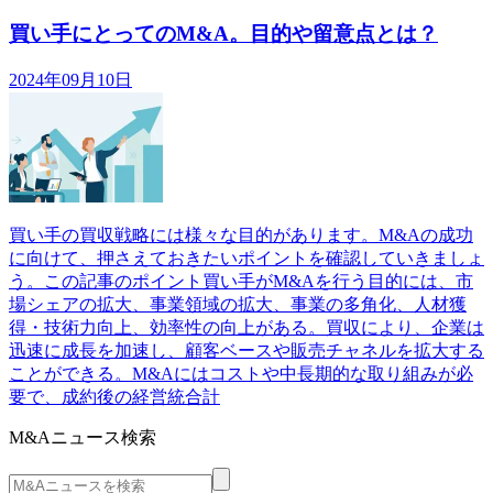
買い手にとってのM&A。目的や留意点とは？
2024年09月10日
買い手の買収戦略には様々な目的があります。M&Aの成功
に向けて、押さえておきたいポイントを確認していきましょ
う。この記事のポイント買い手がM&Aを行う目的には、市
場シェアの拡大、事業領域の拡大、事業の多角化、人材獲
得・技術力向上、効率性の向上がある。買収により、企業は
迅速に成長を加速し、顧客ベースや販売チャネルを拡大する
ことができる。M&Aにはコストや中長期的な取り組みが必
要で、成約後の経営統合計
M&Aニュース検索