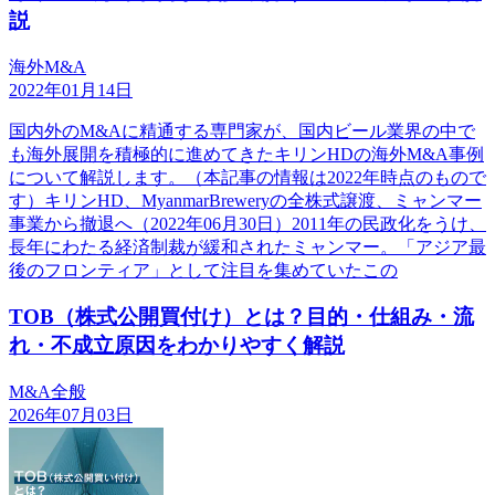
説
海外M&A
2022年01月14日
国内外のM&Aに精通する専門家が、国内ビール業界の中で
も海外展開を積極的に進めてきたキリンHDの海外M&A事例
について解説します。（本記事の情報は2022年時点のもので
す）キリンHD、MyanmarBreweryの全株式譲渡、ミャンマー
事業から撤退へ（2022年06月30日）2011年の民政化をうけ、
長年にわたる経済制裁が緩和されたミャンマー。「アジア最
後のフロンティア」として注目を集めていたこの
TOB（株式公開買付け）とは？目的・仕組み・流
れ・不成立原因をわかりやすく解説
M&A全般
2026年07月03日