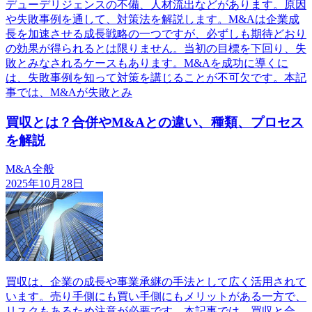
デューデリジェンスの不備、人材流出などがあります。原因
や失敗事例を通して、対策法を解説します。M&Aは企業成
長を加速させる成長戦略の一つですが、必ずしも期待どおり
の効果が得られるとは限りません。当初の目標を下回り、失
敗とみなされるケースもあります。M&Aを成功に導くに
は、失敗事例を知って対策を講じることが不可欠です。本記
事では、M&Aが失敗とみ
買収とは？合併やM&Aとの違い、種類、プロセス
を解説
M&A全般
2025年10月28日
買収は、企業の成長や事業承継の手法として広く活用されて
います。売り手側にも買い手側にもメリットがある一方で、
リスクもあるため注意が必要です。本記事では、買収と合