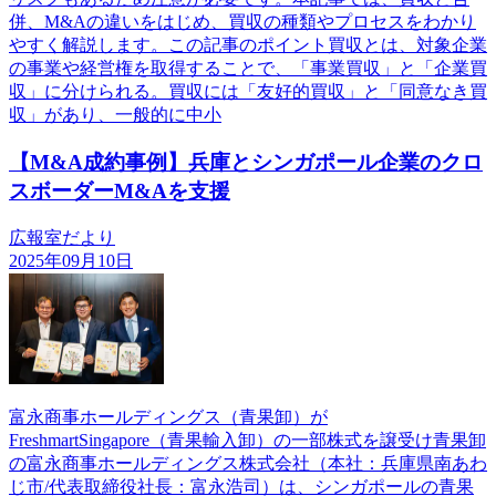
併、M&Aの違いをはじめ、買収の種類やプロセスをわかり
やすく解説します。この記事のポイント買収とは、対象企業
の事業や経営権を取得することで、「事業買収」と「企業買
収」に分けられる。買収には「友好的買収」と「同意なき買
収」があり、一般的に中小
【M&A成約事例】兵庫とシンガポール企業のクロ
スボーダーM&Aを支援
広報室だより
2025年09月10日
富永商事ホールディングス（青果卸）が
FreshmartSingapore（青果輸入卸）の一部株式を譲受け青果卸
の富永商事ホールディングス株式会社（本社：兵庫県南あわ
じ市/代表取締役社長：富永浩司）は、シンガポールの青果