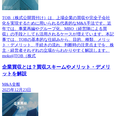
TOB（株式公開買付け）は、上場企業の買収や完全子会社
化を実現するために用いられる代表的なM&A手法です。近
年では、事業再編やグループ化、MBO（経営陣による買
収）の手段としても活用されるケースが増えています。本記
事では、TOBの基本的な仕組みから、目的、種類、メリッ
ト・デメリット、手続きの流れ、判断時の注意点までを、株
主・経営者それぞれの立場からわかりやすく解説します。
mokuji]TOB（株式
企業買収とは？買収スキームやメリット・デメリ
ットを解説
M&A全般
2025年12月23日