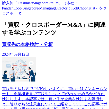
輸入卸「FreshmartSingaporePteLtd」（本社：
PandanLoop,Singapore/ManagingDirector：KohChoonKiat）をク
ロスボーダ
「買収・クロスボーダーM&A」に関連
する学ぶコンテンツ
買収先の本格検討・分析
2024年09月12日
買収先の探し方でご紹介したように、買い手はノンネームシ
ート、企業概要書で買収先についてM&Aを進めるかどうか
検討します。本記事では、買い手が企業を検討する際流れ
と、陥りがちな注意点についてご紹介します。この記事のポ