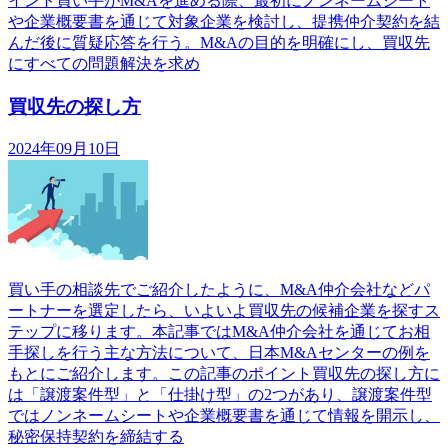
イント買い手がM&Aを進める際、最初にノンネームシート
や企業概要書を通じて対象企業を検討し、提携仲介契約を結
んだ後に質疑応答を行う。M&Aの目的を明確にし、買収先
にすべての問題解決を求め
買収先の探し方
2024年09月10日
買い手の相談先でご紹介したように、M&A仲介会社などパ
ートナーを選定したら、いよいよ買収先の候補企業を探すス
テップに移ります。本記事ではM&A仲介会社を通じてお相
手探しを行う主な方法について、日本M&Aセンターの例を
もとにご紹介します。この記事のポイント買収先の探し方に
は「譲渡案件型」と「仕掛け型」の2つがあり、譲渡案件型
ではノンネームシートや企業概要書を通じて情報を開示し、
秘密保持契約を締結する