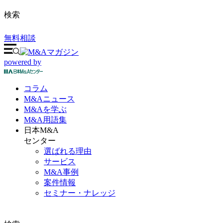
検索
無料相談
powered by
コラム
M&A
ニュース
M&Aを
学ぶ
M&A
用語集
日本M&A
センター
選ばれる理由
サービス
M&A事例
案件情報
セミナー・ナレッジ