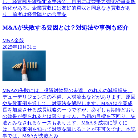
し、経営権を獲得する手法で、目的には競争力強化や事業多
角化がある。企業買収には友好的買収と同意なき買収があ
り、前者は経営陣との合意を
M&Aが失敗する要因とは？対処法や事例も紹介
M&A全般
2025年10月31日
M&Aの失敗には、投資対効果の未達、のれんの減損損失、
デューデリジェンスの不備、人材流出などがあります。原因
や失敗事例を通して、対策法を解説します。M&Aは企業成
長を加速させる成長戦略の一つですが、必ずしも期待どおり
の効果が得られるとは限りません。当初の目標を下回り、失
敗とみなされるケースもあります。M&Aを成功に導くに
は、失敗事例を知って対策を講じることが不可欠です。本記
事では、M&Aが失敗とみ