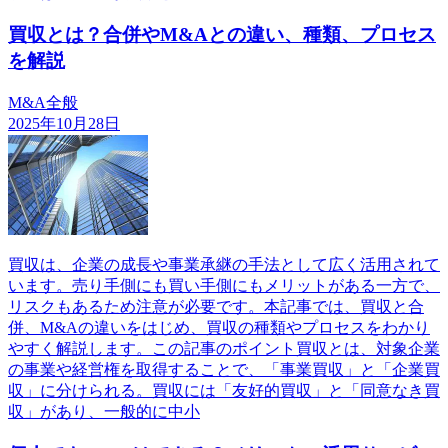
買収とは？合併やM&Aとの違い、種類、プロセス
を解説
M&A全般
2025年10月28日
買収は、企業の成長や事業承継の手法として広く活用されて
います。売り手側にも買い手側にもメリットがある一方で、
リスクもあるため注意が必要です。本記事では、買収と合
併、M&Aの違いをはじめ、買収の種類やプロセスをわかり
やすく解説します。この記事のポイント買収とは、対象企業
の事業や経営権を取得することで、「事業買収」と「企業買
収」に分けられる。買収には「友好的買収」と「同意なき買
収」があり、一般的に中小