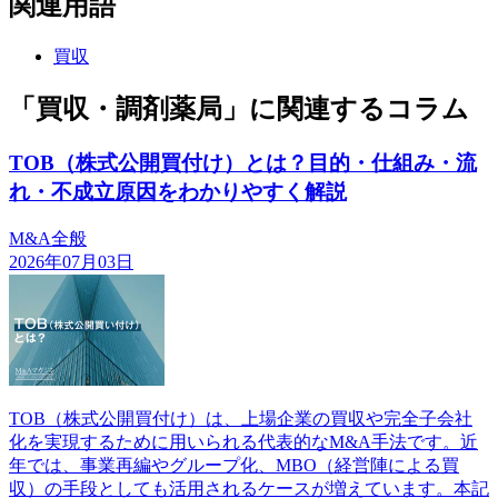
関連用語
買収
「買収・調剤薬局」に関連するコラム
TOB（株式公開買付け）とは？目的・仕組み・流
れ・不成立原因をわかりやすく解説
M&A全般
2026年07月03日
TOB（株式公開買付け）は、上場企業の買収や完全子会社
化を実現するために用いられる代表的なM&A手法です。近
年では、事業再編やグループ化、MBO（経営陣による買
収）の手段としても活用されるケースが増えています。本記