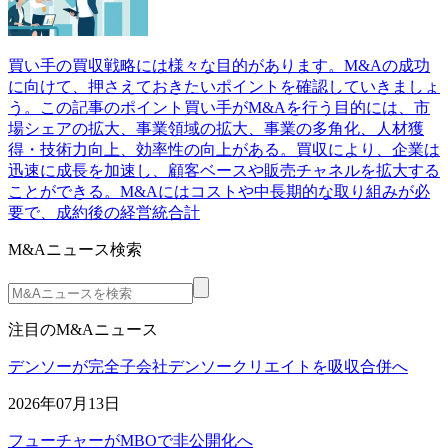
買い手の買収戦略には様々な目的があります。M&Aの成功
に向けて、押さえておきたいポイントを確認していきましょ
う。この記事のポイント買い手がM&Aを行う目的には、市
場シェアの拡大、事業領域の拡大、事業の多角化、人材獲
得・技術力向上、効率性の向上がある。買収により、企業は
迅速に成長を加速し、顧客ベースや販売チャネルを拡大する
ことができる。M&Aにはコストや中長期的な取り組みが必
要で、成約後の経営統合計
M&Aニュース検索
注目のM&Aニュース
デンソーが完全子会社デンソークリエイトを吸収合併へ
2026年07月13日
フューチャーがMBOで非公開化へ