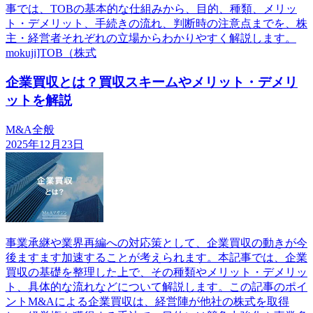
事では、TOBの基本的な仕組みから、目的、種類、メリッ
ト・デメリット、手続きの流れ、判断時の注意点までを、株
主・経営者それぞれの立場からわかりやすく解説します。
mokuji]TOB（株式
企業買収とは？買収スキームやメリット・デメリ
ットを解説
M&A全般
2025年12月23日
事業承継や業界再編への対応策として、企業買収の動きが今
後ますます加速することが考えられます。本記事では、企業
買収の基礎を整理した上で、その種類やメリット・デメリッ
ト、具体的な流れなどについて解説します。この記事のポイ
ントM&Aによる企業買収は、経営陣が他社の株式を取得