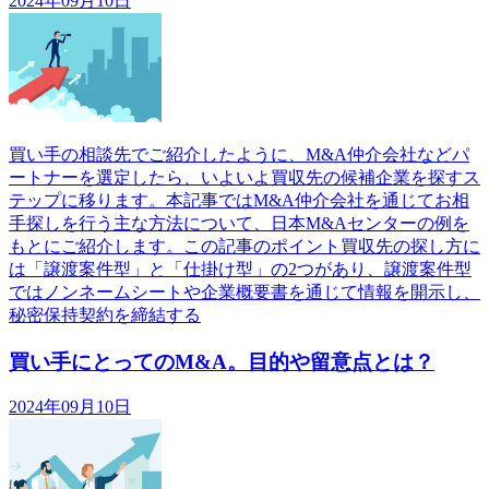
2024年09月10日
買い手の相談先でご紹介したように、M&A仲介会社などパ
ートナーを選定したら、いよいよ買収先の候補企業を探すス
テップに移ります。本記事ではM&A仲介会社を通じてお相
手探しを行う主な方法について、日本M&Aセンターの例を
もとにご紹介します。この記事のポイント買収先の探し方に
は「譲渡案件型」と「仕掛け型」の2つがあり、譲渡案件型
ではノンネームシートや企業概要書を通じて情報を開示し、
秘密保持契約を締結する
買い手にとってのM&A。目的や留意点とは？
2024年09月10日