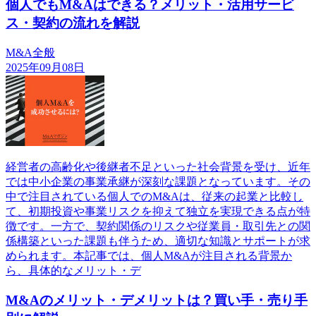
個人でもM&Aはできる？メリット・活用サービ
ス・契約の流れを解説
M&A全般
2025年09月08日
経営者の高齢化や後継者不足といった社会背景を受け、近年
では中小企業の事業承継が深刻な課題となっています。その
中で注目されている個人でのM&Aは、従来の起業と比較し
て、初期投資や事業リスクを抑えて独立を実現できる点が特
徴です。一方で、契約関係のリスクや従業員・取引先との関
係構築といった課題も伴うため、適切な知識とサポートが求
められます。本記事では、個人M&Aが注目される背景か
ら、具体的なメリット・デ
M&Aのメリット・デメリットは？買い手・売り手