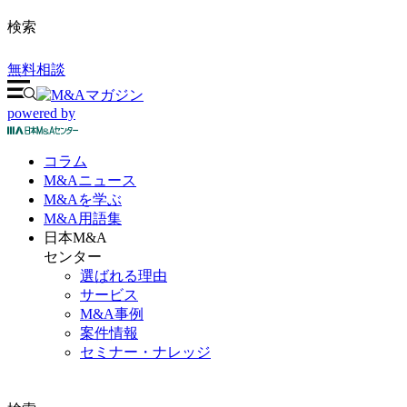
検索
無料相談
powered by
コラム
M&A
ニュース
M&Aを
学ぶ
M&A
用語集
日本M&A
センター
選ばれる理由
サービス
M&A事例
案件情報
セミナー・ナレッジ