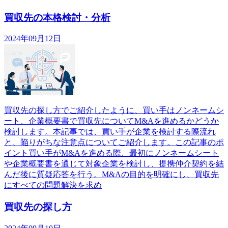
買収先の本格検討・分析
2024年09月12日
買収先の探し方でご紹介したように、買い手はノンネームシ
ート、企業概要書で買収先についてM&Aを進めるかどうか
検討します。本記事では、買い手が企業を検討する際流れ
と、陥りがちな注意点についてご紹介します。この記事のポ
イント買い手がM&Aを進める際、最初にノンネームシート
や企業概要書を通じて対象企業を検討し、提携仲介契約を結
んだ後に質疑応答を行う。M&Aの目的を明確にし、買収先
にすべての問題解決を求め
買収先の探し方