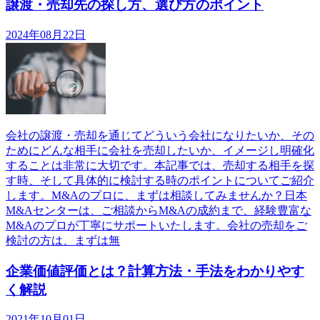
譲渡・売却先の探し方、選び方のポイント
2024年08月22日
会社の譲渡・売却を通じてどういう会社になりたいか、その
ためにどんな相手に会社を売却したいか、イメージし明確化
することは非常に大切です。本記事では、売却する相手を探
す時、そして具体的に検討する時のポイントについてご紹介
します。M&Aのプロに、まずは相談してみませんか？日本
M&Aセンターは、ご相談からM&Aの成約まで、経験豊富な
M&Aのプロが丁寧にサポートいたします。会社の売却をご
検討の方は、まずは無
企業価値評価とは？計算方法・手法をわかりやす
く解説
2021年10月01日