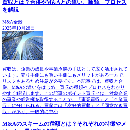
買収とは？合併やM&Aとの違い、種類、プロセス
を解説
M&A全般
2025年10月28日
買収は、企業の成長や事業承継の手法として広く活用されて
います。売り手側にも買い手側にもメリットがある一方で、
リスクもあるため注意が必要です。本記事では、買収と合
併、M&Aの違いをはじめ、買収の種類やプロセスをわかり
やすく解説します。この記事のポイント買収とは、対象企業
の事業や経営権を取得することで、「事業買収」と「企業買
収」に分けられる。買収には「友好的買収」と「同意なき買
収」があり、一般的に中小
M&Aのスキームの種類とは？それぞれの特徴やメ