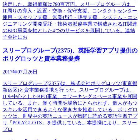
決定した。取得価額は790百万円。スリープログループは、
IT周りの導入・設置・交換・保守支援、コンタクトセンター
運用・スタッフ支援、営業代行・販売支援、システム・エン
ジニアリング開発受託・技術者派違事業で構成されるIT関連
のBPO事業を軸とした4つのサービスを展開している。連結
子会社にお
スリープログループ(2375)、英語学習アプリ提供の
ポリグロッツと資本業務提携
2017年07月26日
スリープログループ(2375)は、株式会社ポリグロッツ(東京都
新宿区)と資本業務提携を行った。スリープログループは、
ITを中心としたBPO事業、コワーキングスペース事業を展開
している。また、働く時間や場所にとらわれず、個人がもつ
スキルを活用できるような働き方を推進している。ポリグロ
ッツは、世界中の英語ニュースが気軽に読める英語学習アプ
リ「POLYGLOTS」を提供している。本提携により、スリー
プロ