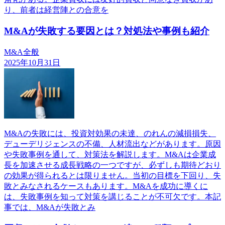
り、前者は経営陣との合意を
M&Aが失敗する要因とは？対処法や事例も紹介
M&A全般
2025年10月31日
M&Aの失敗には、投資対効果の未達、のれんの減損損失、
デューデリジェンスの不備、人材流出などがあります。原因
や失敗事例を通して、対策法を解説します。M&Aは企業成
長を加速させる成長戦略の一つですが、必ずしも期待どおり
の効果が得られるとは限りません。当初の目標を下回り、失
敗とみなされるケースもあります。M&Aを成功に導くに
は、失敗事例を知って対策を講じることが不可欠です。本記
事では、M&Aが失敗とみ