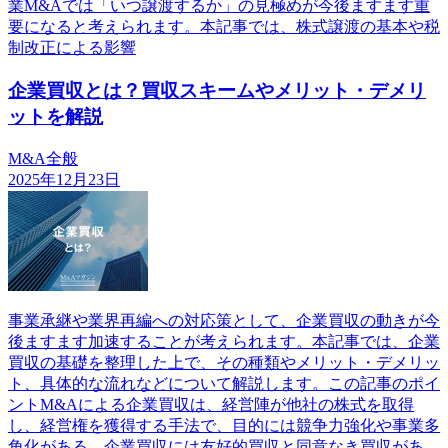
業M&Aでは「いつ譲渡するか」の見極めが今後ますます重
要になると考えられます。本記事では、株式譲渡の基本や税
制改正による影響
企業買収とは？買収スキームやメリット・デメリ
ットを解説
M&A全般
2025年12月23日
事業承継や業界再編への対応策として、企業買収の動きが今
後ますます加速することが考えられます。本記事では、企業
買収の基礎を整理した上で、その種類やメリット・デメリッ
ト、具体的な流れなどについて解説します。この記事のポイ
ントM&Aによる企業買収は、経営陣が他社の株式を取得
し、経営権を獲得する手法で、目的には競争力強化や事業多
角化がある。企業買収には友好的買収と同意なき買収があ