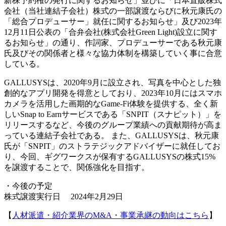
新株予約権の発行に関するお知らせ」並びに「日本直販株式
会社（当社連結子会社）株式の一部譲渡ならびに秋元康氏の
「総合プロデューサー」就任に関するお知らせ」及び2023年
12月11日公表の「合弁会社(株式会社Green Light)設立に関す
るお知らせ」の通り、作詞家、プロデューサーである秋元康
氏及びその関係者と様々な協力体制を構築していく事に合意
している。
GALLUSYSは、2020年9月に設立され、写真を中心とした独
創的なアプリ開発を得意としており、2023年10月にはスマホ
カメラを活用した画期的なGame-Fi体験を提供する、全く新
しいSnap to Earnサービスである「SNPIT（スナピット）」を
リリースするなど、今後のグループ業績への貢献期待が高ま
っている連結子会社である。 また、GALLUSYSは、秋元康
氏が「SNPIT」のストラテジックアドバイザーに就任してお
り、今回、ギグワークスが保有するGALLUSYSの株式15%
を譲渡することで、関係強化を目指す。
・今後の予定
株式譲渡実行日 2024年2月29日
【
人材派遣・紹介業界のM&A・事業承継の動向はこちら
】