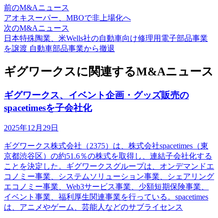
前のM&Aニュース
アオキスーパー、MBOで非上場化へ
次のM&Aニュース
日本特殊陶業、米Wells社の自動車向け修理用電子部品事業
を譲渡 自動車部品事業から撤退
ギグワークスに関連するM&Aニュース
ギグワークス、イベント企画・グッズ販売の
spacetimesを子会社化
2025年12月29日
ギグワークス株式会社（2375）は、株式会社spacetimes（東
京都渋谷区）の約51.6％の株式を取得し、連結子会社化する
ことを決定した。ギグワークスグループは、オンデマンドエ
コノミー事業、システムソリューション事業、シェアリング
エコノミー事業、Web3サービス事業、少額短期保険事業、
イベント事業、福利厚生関連事業を行っている。spacetimes
は、アニメやゲーム、芸能人などのサブライセンス