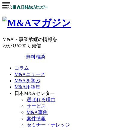
M&A・事業承継の情報を
わかりやすく発信
無料相談
コラム
M&Aニュース
M&Aを学ぶ
M&A用語集
日本M&Aセンター
選ばれる理由
サービス
M&A事例
案件情報
セミナー・ナレッジ