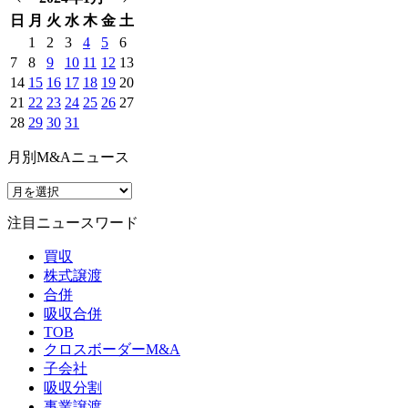
日
月
火
水
木
金
土
1
2
3
4
5
6
7
8
9
10
11
12
13
14
15
16
17
18
19
20
21
22
23
24
25
26
27
28
29
30
31
月別M&Aニュース
注目ニュースワード
買収
株式譲渡
合併
吸収合併
TOB
クロスボーダーM&A
子会社
吸収分割
事業譲渡