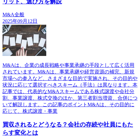
リット、選び方を解説
M&A全般
2025年09月12日
M&Aは、企業の成長戦略や事業承継の手段として広く活用
されています。M&Aは、事業承継や経営資源の補完、新規
市場への参入など、さまざまな目的で実施され、その目的や
状況に応じて選択すべきスキーム（手法）は異なります。本
記事では、代表的なM&Aスキームである株式譲渡や会社分
割、事業譲渡、株式交換のほか、第三者割当増資、合併につ
いて解説します。この記事のポイントM&Aは、その目的に
応じて、株式譲渡・事業
買収されるとどうなる？会社の存続や社員にもた
らす変化とは