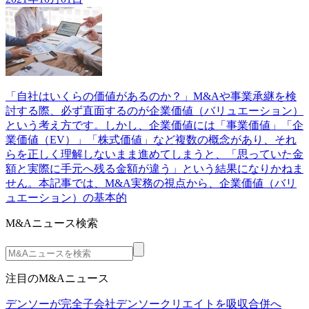
「自社はいくらの価値があるのか？」M&Aや事業承継を検
討する際、必ず直面するのが企業価値（バリュエーション）
という考え方です。しかし、企業価値には「事業価値」「企
業価値（EV）」「株式価値」など複数の概念があり、それ
らを正しく理解しないまま進めてしまうと、「思っていた金
額と実際に手元へ残る金額が違う」という結果になりかねま
せん。本記事では、M&A実務の視点から、企業価値（バリ
ュエーション）の基本的
M&Aニュース検索
注目のM&Aニュース
デンソーが完全子会社デンソークリエイトを吸収合併へ