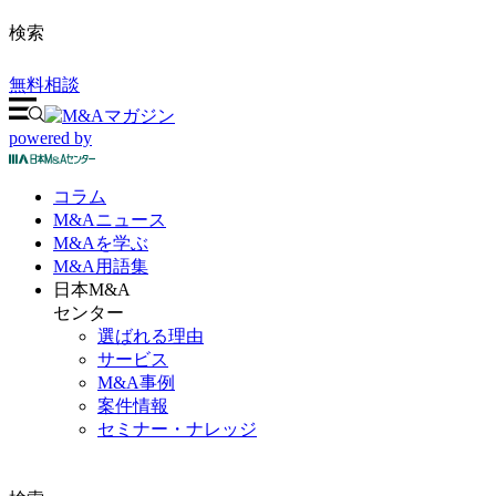
検索
無料相談
powered by
コラム
M&A
ニュース
M&Aを
学ぶ
M&A
用語集
日本M&A
センター
選ばれる理由
サービス
M&A事例
案件情報
セミナー・ナレッジ