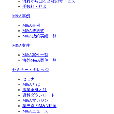
流れから知る当社のサービス
手数料・料金
M&A事例
M&A事例
M&A成約式
M&A成約実績一覧
M&A案件
M&A案件一覧
海外M&A案件一覧
セミナー・ナレッジ
セミナー
M&Aとは
事業承継とは
資料ダウンロード
M&Aマガジン
業界別のM&A動向
M&Aニュース