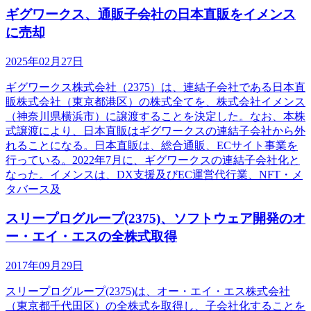
ギグワークス、通販子会社の日本直販をイメンス
に売却
2025年02月27日
ギグワークス株式会社（2375）は、連結子会社である日本直
販株式会社（東京都港区）の株式全てを、株式会社イメンス
（神奈川県横浜市）に譲渡することを決定した。なお、本株
式譲渡により、日本直販はギグワークスの連結子会社から外
れることになる。日本直販は、総合通販、ECサイト事業を
行っている。2022年7月に、ギグワークスの連結子会社化と
なった。イメンスは、DX支援及びEC運営代行業、NFT・メ
タバース及
スリープログループ(2375)、ソフトウェア開発のオ
ー・エイ・エスの全株式取得
2017年09月29日
スリープログループ(2375)は、オー・エイ・エス株式会社
（東京都千代田区）の全株式を取得し、子会社化することを