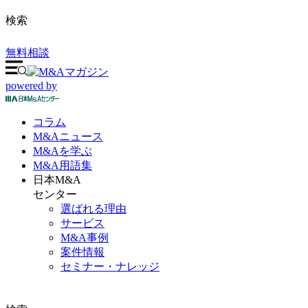
検索
無料相談
powered by
コラム
M&A
ニュース
M&Aを
学ぶ
M&A
用語集
日本M&A
センター
選ばれる理由
サービス
M&A事例
案件情報
セミナー・ナレッジ