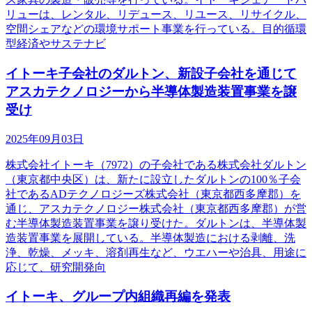
リューは、レンタル、リデュース、リユース、リサイクル、
空間シェアなどの環境サポート事業を行っている。目的循環
型経済やサステナビ
イトーキ子会社のダルトン、新設子会社を通じて
アスカテクノロジーから半導体製造装置事業を譲
受け
2025年09月03日
株式会社イトーキ（7972）の子会社である株式会社ダルトン
（東京都中央区）は、新たに設立したダルトンの100％子会
社であるADテクノロジーズ株式会社（東京都西多摩郡）を
通じ、アスカテクノロジー株式会社（東京都西多摩郡）が営
む半導体製造装置事業を譲り受けた。ダルトンは、半導体製
造装置事業を展開している。半導体製造における剥離、洗
浄、乾燥、メッキ、溶剤再生など、ウエハーや治具、用途に
応じて、研究開発向
イトーキ、グループ内組織再編を発表