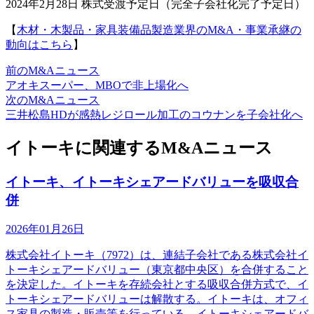
2024年2月28日 株式受渡予定日（完全子会社化完了予定日）
【
木材・木製品・家具装備品製造業界のM&A・事業承継の
動向はこちら
】
前のM&Aニュース
アオキスーパー、MBOで非上場化へ
次のM&Aニュース
三井松島HDが感熱レジロール加工のコウナンを子会社化へ
イトーキに関連するM&Aニュース
イトーキ、イトーキシェアードバリューを吸収合
併
2026年01月26日
株式会社イトーキ（7972）は、連結子会社である株式会社イ
トーキシェアードバリュー（東京都中央区）を合併すること
を決定した。イトーキを存続会社とする吸収合併方式で、イ
トーキシェアードバリューは解散する。イトーキは、オフィ
ス家具の製造・販売等を行っている。イトーキシェアードバ