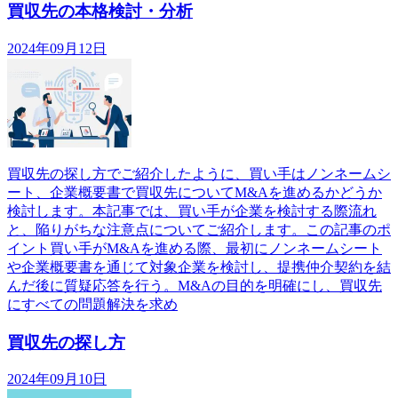
買収先の本格検討・分析
2024年09月12日
買収先の探し方でご紹介したように、買い手はノンネームシ
ート、企業概要書で買収先についてM&Aを進めるかどうか
検討します。本記事では、買い手が企業を検討する際流れ
と、陥りがちな注意点についてご紹介します。この記事のポ
イント買い手がM&Aを進める際、最初にノンネームシート
や企業概要書を通じて対象企業を検討し、提携仲介契約を結
んだ後に質疑応答を行う。M&Aの目的を明確にし、買収先
にすべての問題解決を求め
買収先の探し方
2024年09月10日