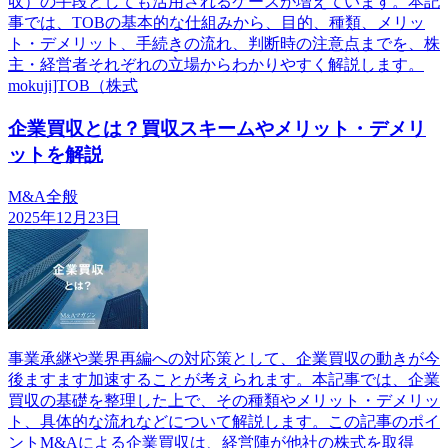
収）の手段としても活用されるケースが増えています。本記
事では、TOBの基本的な仕組みから、目的、種類、メリッ
ト・デメリット、手続きの流れ、判断時の注意点までを、株
主・経営者それぞれの立場からわかりやすく解説します。
mokuji]TOB（株式
企業買収とは？買収スキームやメリット・デメリ
ットを解説
M&A全般
2025年12月23日
事業承継や業界再編への対応策として、企業買収の動きが今
後ますます加速することが考えられます。本記事では、企業
買収の基礎を整理した上で、その種類やメリット・デメリッ
ト、具体的な流れなどについて解説します。この記事のポイ
ントM&Aによる企業買収は、経営陣が他社の株式を取得