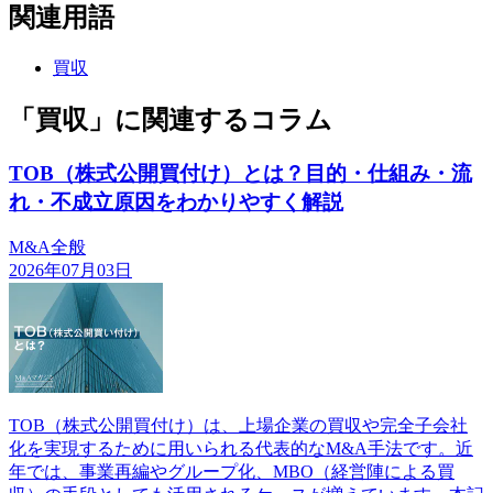
関連用語
買収
「買収」に関連するコラム
TOB（株式公開買付け）とは？目的・仕組み・流
れ・不成立原因をわかりやすく解説
M&A全般
2026年07月03日
TOB（株式公開買付け）は、上場企業の買収や完全子会社
化を実現するために用いられる代表的なM&A手法です。近
年では、事業再編やグループ化、MBO（経営陣による買