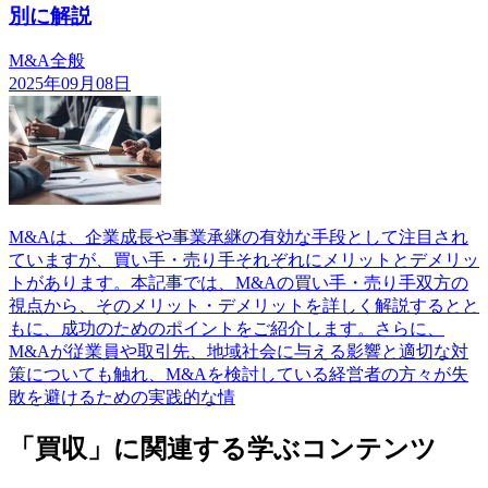
別に解説
M&A全般
2025年09月08日
M&Aは、企業成長や事業承継の有効な手段として注目され
ていますが、買い手・売り手それぞれにメリットとデメリッ
トがあります。本記事では、M&Aの買い手・売り手双方の
視点から、そのメリット・デメリットを詳しく解説するとと
もに、成功のためのポイントをご紹介します。さらに、
M&Aが従業員や取引先、地域社会に与える影響と適切な対
策についても触れ、M&Aを検討している経営者の方々が失
敗を避けるための実践的な情
「買収」に関連する学ぶコンテンツ