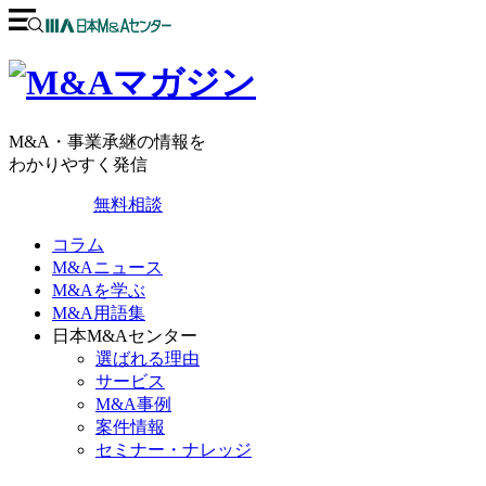
M&A・事業承継の情報を
わかりやすく発信
無料相談
コラム
M&Aニュース
M&Aを学ぶ
M&A用語集
日本M&Aセンター
選ばれる理由
サービス
M&A事例
案件情報
セミナー・ナレッジ