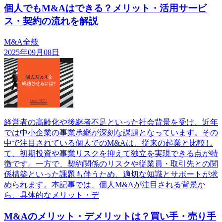
個人でもM&Aはできる？メリット・活用サービ
ス・契約の流れを解説
M&A全般
2025年09月08日
経営者の高齢化や後継者不足といった社会背景を受け、近年
では中小企業の事業承継が深刻な課題となっています。その
中で注目されている個人でのM&Aは、従来の起業と比較し
て、初期投資や事業リスクを抑えて独立を実現できる点が特
徴です。一方で、契約関係のリスクや従業員・取引先との関
係構築といった課題も伴うため、適切な知識とサポートが求
められます。本記事では、個人M&Aが注目される背景か
ら、具体的なメリット・デ
M&Aのメリット・デメリットは？買い手・売り手