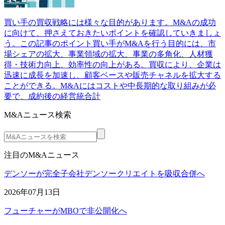
買い手の買収戦略には様々な目的があります。M&Aの成功
に向けて、押さえておきたいポイントを確認していきましょ
う。この記事のポイント買い手がM&Aを行う目的には、市
場シェアの拡大、事業領域の拡大、事業の多角化、人材獲
得・技術力向上、効率性の向上がある。買収により、企業は
迅速に成長を加速し、顧客ベースや販売チャネルを拡大する
ことができる。M&Aにはコストや中長期的な取り組みが必
要で、成約後の経営統合計
M&Aニュース検索
注目のM&Aニュース
デンソーが完全子会社デンソークリエイトを吸収合併へ
2026年07月13日
フューチャーがMBOで非公開化へ