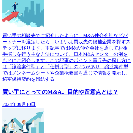
買い手の相談先でご紹介したように、M&A仲介会社などパ
ートナーを選定したら、いよいよ買収先の候補企業を探すス
テップに移ります。本記事ではM&A仲介会社を通じてお相
手探しを行う主な方法について、日本M&Aセンターの例を
もとにご紹介します。この記事のポイント買収先の探し方に
は「譲渡案件型」と「仕掛け型」の2つがあり、譲渡案件型
ではノンネームシートや企業概要書を通じて情報を開示し、
秘密保持契約を締結する
買い手にとってのM&A。目的や留意点とは？
2024年09月10日