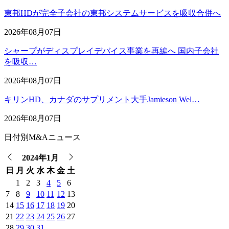
東邦HDが完全子会社の東邦システムサービスを吸収合併へ
2026年08月07日
シャープがディスプレイデバイス事業を再編へ 国内子会社
を吸収…
2026年08月07日
キリンHD、カナダのサプリメント大手Jamieson Wel…
2026年08月07日
日付別M&Aニュース
2024年1月
日
月
火
水
木
金
土
1
2
3
4
5
6
7
8
9
10
11
12
13
14
15
16
17
18
19
20
21
22
23
24
25
26
27
28
29
30
31