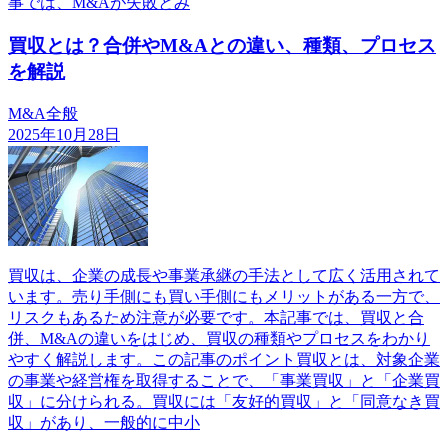
事では、M&Aが失敗とみ
買収とは？合併やM&Aとの違い、種類、プロセス
を解説
M&A全般
2025年10月28日
買収は、企業の成長や事業承継の手法として広く活用されて
います。売り手側にも買い手側にもメリットがある一方で、
リスクもあるため注意が必要です。本記事では、買収と合
併、M&Aの違いをはじめ、買収の種類やプロセスをわかり
やすく解説します。この記事のポイント買収とは、対象企業
の事業や経営権を取得することで、「事業買収」と「企業買
収」に分けられる。買収には「友好的買収」と「同意なき買
収」があり、一般的に中小