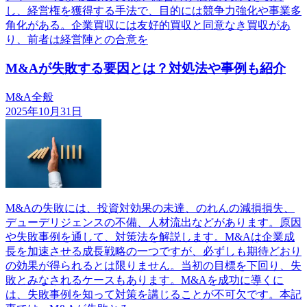
し、経営権を獲得する手法で、目的には競争力強化や事業多
角化がある。企業買収には友好的買収と同意なき買収があ
り、前者は経営陣との合意を
M&Aが失敗する要因とは？対処法や事例も紹介
M&A全般
2025年10月31日
M&Aの失敗には、投資対効果の未達、のれんの減損損失、
デューデリジェンスの不備、人材流出などがあります。原因
や失敗事例を通して、対策法を解説します。M&Aは企業成
長を加速させる成長戦略の一つですが、必ずしも期待どおり
の効果が得られるとは限りません。当初の目標を下回り、失
敗とみなされるケースもあります。M&Aを成功に導くに
は、失敗事例を知って対策を講じることが不可欠です。本記