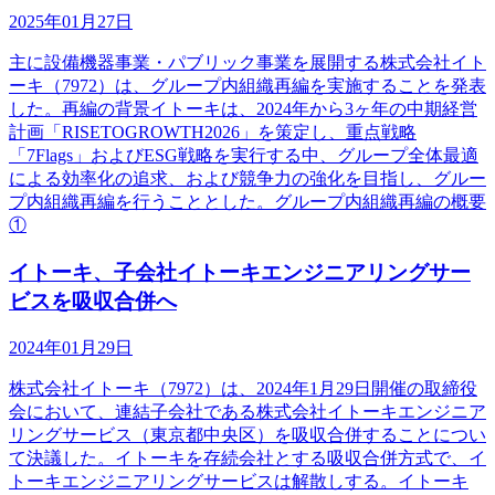
2025年01月27日
主に設備機器事業・パブリック事業を展開する株式会社イト
ーキ（7972）は、グループ内組織再編を実施することを発表
した。再編の背景イトーキは、2024年から3ヶ年の中期経営
計画「RISETOGROWTH2026」を策定し、重点戦略
「7Flags」およびESG戦略を実行する中、グループ全体最適
による効率化の追求、および競争力の強化を目指し、グルー
プ内組織再編を行うこととした。グループ内組織再編の概要
①
イトーキ、子会社イトーキエンジニアリングサー
ビスを吸収合併へ
2024年01月29日
株式会社イトーキ（7972）は、2024年1月29日開催の取締役
会において、連結子会社である株式会社イトーキエンジニア
リングサービス（東京都中央区）を吸収合併することについ
て決議した。イトーキを存続会社とする吸収合併方式で、イ
トーキエンジニアリングサービスは解散しする。イトーキ