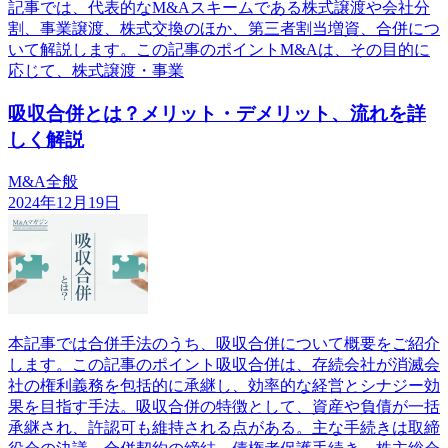
記事では、代表的なM&Aスキームである株式譲渡や会社分
割、事業譲渡、株式交換のほか、第三者割当増資、合併につ
いて解説します。この記事のポイントM&Aは、その目的に
応じて、株式譲渡・事業
吸収合併とは？メリット・デメリット、流れを詳
しく解説
M&A全般
2024年12月19日
本記事では合併手法のうち、吸収合併について概要をご紹介
します。この記事のポイント吸収合併は、存続会社が消滅会
社の権利義務を包括的に承継し、効率的な経営とシナジー効
果を目指す手法。吸収合併の特徴として、資産や負債が一括
承継され、許認可も維持される点がある。主な手続きは取締