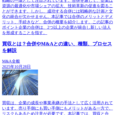
戦略の一環として注目されています。合併を通じて、企業は
資源の最適化や市場シェアの拡大、技術革新の促進を図るこ
とができます。しかし、成功する合併には戦略的な計画と文
化の統合が欠かせません。本記事では合併のメリットとデメ
リット、手続きなど、合併の概要を紹介します。この記事の
ポイント企業の合併は、2つ以上の企業が統合し新しい法人
を形成することを指す。
買収とは？合併やM&Aとの違い、種類、プロセス
を解説
M&A全般
2025年10月28日
買収は、企業の成長や事業承継の手法として広く活用されて
います。売り手側にも買い手側にもメリットがある一方で、
リスクもあるため注意が必要です。本記事では、買収と合