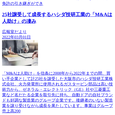
免許の引き継ぎができ
25社譲受して成長するハシダ技研工業の「M&Aは
人助け」の凄み
広報室だより
2022年03月01日
「M&Aは人助け」を信条に2008年から2022年までの間、買
い手企業として計25社を譲受した大阪市のハシダ技研工業株
式会社。火力発電所に使用されるガスタービン部品は高い技
術力から、ゼネラル・エレクトリック（GE）社や三菱重工
業など名だたる企業を取引先に持ち、自動ドアの自社ブラン
ドも好調な製造業のグループ企業です。後継者のいない製造
業を譲り受けながら成長を果たしています。事業はグループ
売上高200