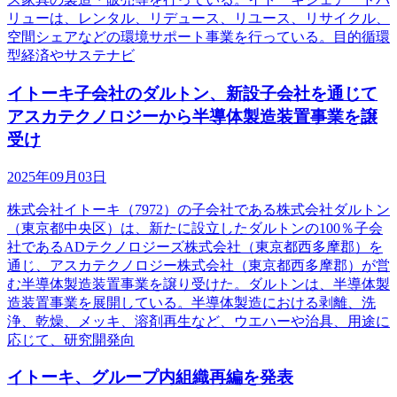
リューは、レンタル、リデュース、リユース、リサイクル、
空間シェアなどの環境サポート事業を行っている。目的循環
型経済やサステナビ
イトーキ子会社のダルトン、新設子会社を通じて
アスカテクノロジーから半導体製造装置事業を譲
受け
2025年09月03日
株式会社イトーキ（7972）の子会社である株式会社ダルトン
（東京都中央区）は、新たに設立したダルトンの100％子会
社であるADテクノロジーズ株式会社（東京都西多摩郡）を
通じ、アスカテクノロジー株式会社（東京都西多摩郡）が営
む半導体製造装置事業を譲り受けた。ダルトンは、半導体製
造装置事業を展開している。半導体製造における剥離、洗
浄、乾燥、メッキ、溶剤再生など、ウエハーや治具、用途に
応じて、研究開発向
イトーキ、グループ内組織再編を発表