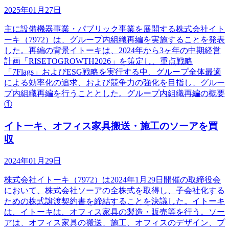
2025年01月27日
主に設備機器事業・パブリック事業を展開する株式会社イト
ーキ（7972）は、グループ内組織再編を実施することを発表
した。再編の背景イトーキは、2024年から3ヶ年の中期経営
計画「RISETOGROWTH2026」を策定し、重点戦略
「7Flags」およびESG戦略を実行する中、グループ全体最適
による効率化の追求、および競争力の強化を目指し、グルー
プ内組織再編を行うこととした。グループ内組織再編の概要
①
イトーキ、オフィス家具搬送・施工のソーアを買
収
2024年01月29日
株式会社イトーキ（7972）は2024年1月29日開催の取締役会
において、株式会社ソーアの全株式を取得し、子会社化する
ための株式譲渡契約書を締結することを決議した。イトーキ
は、イトーキは、オフィス家具の製造・販売等を行う。ソー
アは、オフィス家具の搬送、施工、オフィスのデザイン、プ