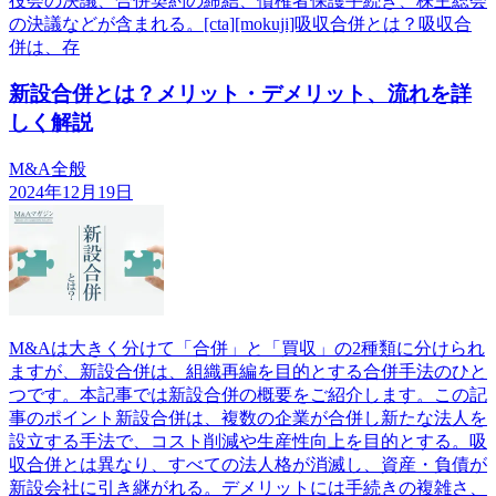
役会の決議、合併契約の締結、債権者保護手続き、株主総会
の決議などが含まれる。[cta][mokuji]吸収合併とは？吸収合
併は、存
新設合併とは？メリット・デメリット、流れを詳
しく解説
M&A全般
2024年12月19日
M&Aは大きく分けて「合併」と「買収」の2種類に分けられ
ますが、新設合併は、組織再編を目的とする合併手法のひと
つです。本記事では新設合併の概要をご紹介します。この記
事のポイント新設合併は、複数の企業が合併し新たな法人を
設立する手法で、コスト削減や生産性向上を目的とする。吸
収合併とは異なり、すべての法人格が消滅し、資産・負債が
新設会社に引き継がれる。デメリットには手続きの複雑さ、