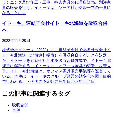
ランニング及び施工・工事、輸入家具の代理店販売、別注家
具の販売を行う。イトーキは、ソーア社がグループの一員に
なることによ
イトーキ、連結子会社イトーキ北海道を吸収合併
へ
2022年11月29日
株式会社イトーキ（7972）は、連結子会社である株式会社イ
トーキ北海道（北海道札幌市）を吸収合併することを決定し
た。イトーキを存続会社とする吸収合併方式で、イトーキ北
海道は解散する。イトーキは、オフィス家具の製造・販売大
手。イトーキ北海道は、オフィス家具販売事業等を運営して
いる。本件は、イトーキのグループ経営の効率化を図る目的
で行われる。・今後の予定効力発生日2023年4月1日
この記事に関連するタグ
吸収合併
合併