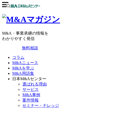
M&A・事業承継の情報を
わかりやすく発信
無料相談
コラム
M&Aニュース
M&Aを学ぶ
M&A用語集
日本M&Aセンター
選ばれる理由
サービス
M&A事例
案件情報
セミナー・ナレッジ