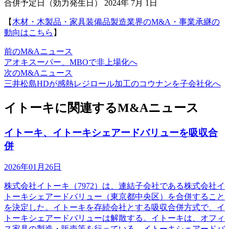
合併予定日（効力発生日） 2024年 7月 1日
【
木材・木製品・家具装備品製造業界のM&A・事業承継の
動向はこちら
】
前のM&Aニュース
アオキスーパー、MBOで非上場化へ
次のM&Aニュース
三井松島HDが感熱レジロール加工のコウナンを子会社化へ
イトーキに関連するM&Aニュース
イトーキ、イトーキシェアードバリューを吸収合
併
2026年01月26日
株式会社イトーキ（7972）は、連結子会社である株式会社イ
トーキシェアードバリュー（東京都中央区）を合併すること
を決定した。イトーキを存続会社とする吸収合併方式で、イ
トーキシェアードバリューは解散する。イトーキは、オフィ
ス家具の製造・販売等を行っている。イトーキシェアードバ