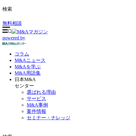
検索
無料相談
powered by
コラム
M&A
ニュース
M&Aを
学ぶ
M&A
用語集
日本M&A
センター
選ばれる理由
サービス
M&A事例
案件情報
セミナー・ナレッジ