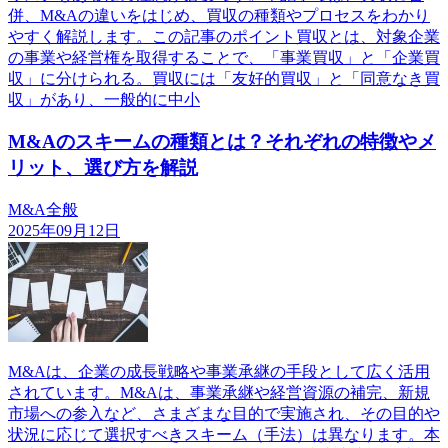
併、M&Aの違いをはじめ、買収の種類やプロセスをわかり
やすく解説します。この記事のポイント買収とは、対象企業
の事業や経営権を取得することで、「事業買収」と「企業買
収」に分けられる。買収には「友好的買収」と「同意なき買
収」があり、一般的に中小
M&Aのスキームの種類とは？それぞれの特徴やメ
リット、選び方を解説
M&A全般
2025年09月12日
M&Aは、企業の成長戦略や事業承継の手段として広く活用
されています。M&Aは、事業承継や経営資源の補完、新規
市場への参入など、さまざまな目的で実施され、その目的や
状況に応じて選択すべきスキーム（手法）は異なります。本