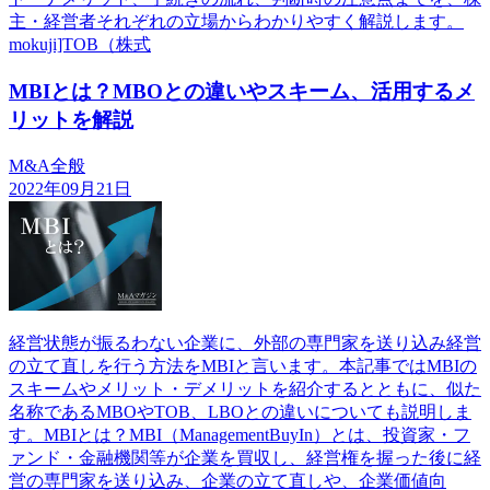
主・経営者それぞれの立場からわかりやすく解説します。
mokuji]TOB（株式
MBIとは？MBOとの違いやスキーム、活用するメ
リットを解説
M&A全般
2022年09月21日
経営状態が振るわない企業に、外部の専門家を送り込み経営
の立て直しを行う方法をMBIと言います。本記事ではMBIの
スキームやメリット・デメリットを紹介するとともに、似た
名称であるMBOやTOB、LBOとの違いについても説明しま
す。MBIとは？MBI（ManagementBuyIn）とは、投資家・フ
ァンド・金融機関等が企業を買収し、経営権を握った後に経
営の専門家を送り込み、企業の立て直しや、企業価値向