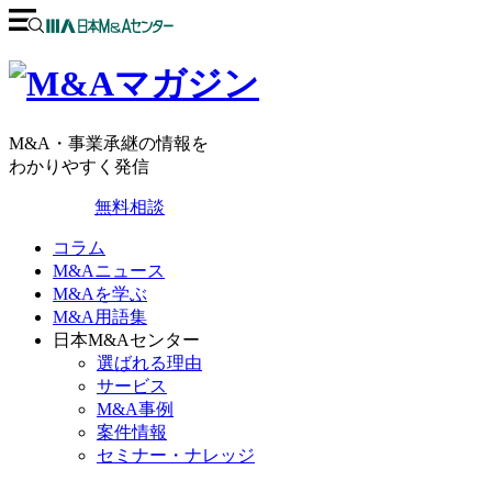
M&A・事業承継の情報を
わかりやすく発信
無料相談
コラム
M&Aニュース
M&Aを学ぶ
M&A用語集
日本M&Aセンター
選ばれる理由
サービス
M&A事例
案件情報
セミナー・ナレッジ