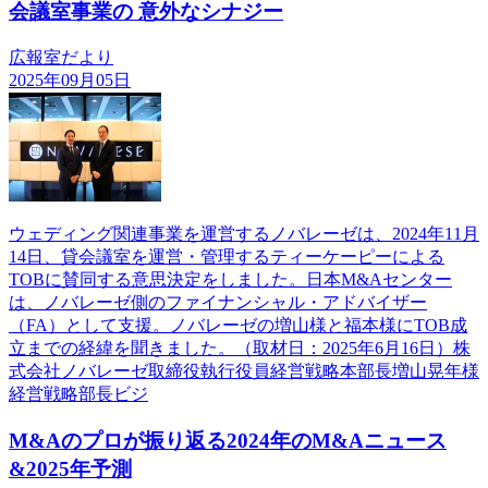
会議室事業の 意外なシナジー
広報室だより
2025年09月05日
ウェディング関連事業を運営するノバレーゼは、2024年11月
14日、貸会議室を運営・管理するティーケーピーによる
TOBに賛同する意思決定をしました。日本M&Aセンター
は、ノバレーゼ側のファイナンシャル・アドバイザー
（FA）として支援。ノバレーゼの増山様と福本様にTOB成
立までの経緯を聞きました。（取材日：2025年6月16日）株
式会社ノバレーゼ取締役執行役員経営戦略本部長増山晃年様
経営戦略部長ビジ
M&Aのプロが振り返る2024年のM&Aニュース
&2025年予測