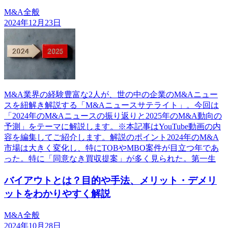
M&A全般
2024年12月23日
M&A業界の経験豊富な2人が、世の中の企業のM&Aニュー
スを紐解き解説する「M&Aニュースサテライト」。今回は
「2024年のM&Aニュースの振り返りと2025年のM&A動向の
予測」をテーマに解説します。※本記事はYouTube動画の内
容を編集してご紹介します。解説のポイント2024年のM&A
市場は大きく変化し、特にTOBやMBO案件が目立つ年であ
った。特に「同意なき買収提案」が多く見られた。第一生
バイアウトとは？目的や手法、メリット・デメリ
ットをわかりやすく解説
M&A全般
2024年10月28日