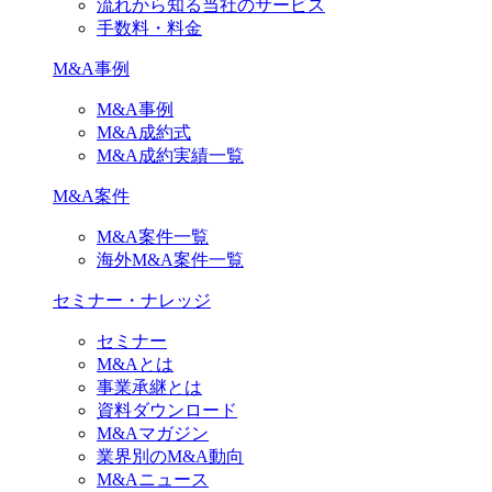
流れから知る当社のサービス
手数料・料金
M&A事例
M&A事例
M&A成約式
M&A成約実績一覧
M&A案件
M&A案件一覧
海外M&A案件一覧
セミナー・ナレッジ
セミナー
M&Aとは
事業承継とは
資料ダウンロード
M&Aマガジン
業界別のM&A動向
M&Aニュース