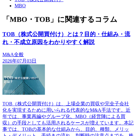
MBO
「MBO・TOB」に関連するコラム
TOB（株式公開買付け）とは？目的・仕組み・流
れ・不成立原因をわかりやすく解説
M&A全般
2026年07月03日
TOB（株式公開買付け）は、上場企業の買収や完全子会社
化を実現するために用いられる代表的なM&A手法です。近
年では、事業再編やグループ化、MBO（経営陣による買
収）の手段としても活用されるケースが増えています。本記
事では、TOBの基本的な仕組みから、目的、種類、メリッ
ト・デメリット、手続きの流れ、判断時の注意点までを、株