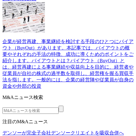
企業が経営再建、事業継続を検討する手段のひとつにバイア
ウト（BuyOut）があります。本記事では、バイアウトの概
要やそれぞれの手法の特徴、成功に導くためのポイントをご
紹介します。バイアウトとは？バイアウト（BuyOut）と
は、経営再建による事業継続や収益向上を目的に、経営者や
従業員が自社の株式の過半数を取得し、経営権を握る買収手
法を指します。一般的には、企業の経営陣や従業員が自身の
資金や外部の投資
M&Aニュース検索
注目のM&Aニュース
デンソーが完全子会社デンソークリエイトを吸収合併へ