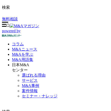
検索
無料相談
powered by
コラム
M&A
ニュース
M&Aを
学ぶ
M&A
用語集
日本M&A
センター
選ばれる理由
サービス
M&A事例
案件情報
セミナー・ナレッジ