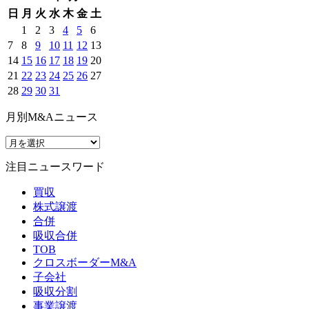
日
月
火
水
木
金
土
1
2
3
4
5
6
7
8
9
10
11
12
13
14
15
16
17
18
19
20
21
22
23
24
25
26
27
28
29
30
31
月別M&Aニュース
注目ニュースワード
買収
株式譲渡
合併
吸収合併
TOB
クロスボーダーM&A
子会社
吸収分割
事業譲渡