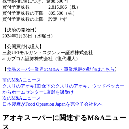
株予約権1個につき、金88,500円
買付予定株数 2,815,986（株）
買付予定株数の下限 805,500（株）
買付予定株数の上限 設定せず
【決済の開始日】
2024年2月28日（水曜日）
【公開買付代理人】
三菱UFJモルガン・スタンレー証券株式会社
auカブコム証券株式会社（復代理人）
【
食品スーパー業界のM&A・事業承継の動向はこちら
】
前のM&Aニュース
クスリのアオキHD傘下のクスリのアオキ、ウッドペッカー
からホームセンター1店舗を譲受け
次のM&Aニュース
日本製麻がFood Operation Japanを完全子会社化へ
アオキスーパーに関連するM&Aニュー
ス