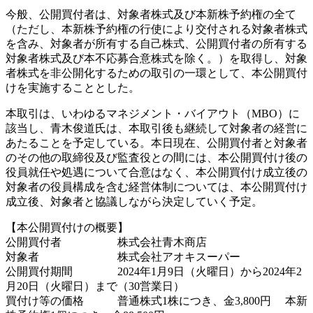
今般、公開買付者は、対象者株式及び本新株予約権の全て
（ただし、本新株予約権の行使により交付される対象者株式
を含み、対象者が所有する自己株式、公開買付者の所有する
対象者株式及び本不応募合意株式を除く。）を取得し、対象
者株式を非公開化するための取引の一環として、本公開買付
けを実施することとした。
本取引は、いわゆるマネジメント・バイアウト（MBO）に
該当し、青木俊道氏は、本取引後も継続して対象者の経営に
あたることを予定している。本日現在、公開買付者と対象者
のその他の取締役及び監査役との間には、本公開買付け後の
役員就任や処遇について合意はなく、本公開買付け成立後の
対象者の役員構成を含む経営体制については、本公開買付け
成立後、対象者と協議しながら決定していく予定。
【本公開買付けの概要】
公開買付者 株式会社青木商店
対象者 株式会社アオキスーパー
公開買付期間 2024年1月9日（火曜日）から2024年2
月20日（火曜日）まで（30営業日）
買付け等の価格 普通株式1株につき、金3,800円 本新