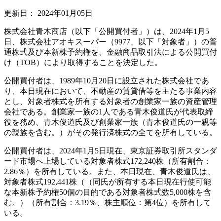
更新日：
2024年01月05日
株式会社青木商店（以下「公開買付者」）は、2024年1月5
日、株式会社アオキスーパー（9977、以下「対象者」）の普
通株式及び本新株予約権を、金融商品取引法による公開買付
け（TOB）により取得することを決定した。
公開買付者は、1989年10月20日に設立された株式会社であ
り、本日現在において、不動産の賃貸借等を主たる事業内容
とし、対象者株式を所有する対象者の創業家一族の資産管理
会社である。創業家一族の1人である青木俊道氏が代表取締
役を務め、青木俊道氏及び創業家一族（青木俊道氏の一親等
の親族を含む。）がその発行済株式の全てを所有している。
公開買付者は、2024年1月5日現在、東京証券取引所スタンダ
ード市場へ上場している対象者株式172,240株（所有割合：
2.86％）を所有している。また、本日現在、青木俊道氏は、
対象者株式192,441株（（同氏が所有する本日現在行使可能
な本新株予約権50個の目的である対象者株式数5,000株を含
む。）（所有割合：3.19％、株主順位：第4位）を所有して
いる。