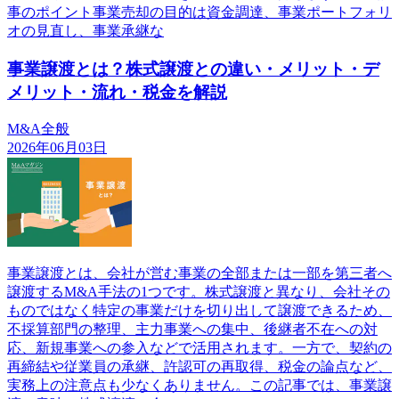
事のポイント事業売却の目的は資金調達、事業ポートフォリ
オの見直し、事業承継な
事業譲渡とは？株式譲渡との違い・メリット・デ
メリット・流れ・税金を解説
M&A全般
2026年06月03日
事業譲渡とは、会社が営む事業の全部または一部を第三者へ
譲渡するM&A手法の1つです。株式譲渡と異なり、会社その
ものではなく特定の事業だけを切り出して譲渡できるため、
不採算部門の整理、主力事業への集中、後継者不在への対
応、新規事業への参入などで活用されます。一方で、契約の
再締結や従業員の承継、許認可の再取得、税金の論点など、
実務上の注意点も少なくありません。この記事では、事業譲