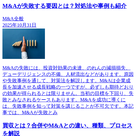
M&Aが失敗する要因とは？対処法や事例も紹介
M&A全般
2025年10月31日
M&Aの失敗には、投資対効果の未達、のれんの減損損失、
デューデリジェンスの不備、人材流出などがあります。原因
や失敗事例を通して、対策法を解説します。M&Aは企業成
長を加速させる成長戦略の一つですが、必ずしも期待どおり
の効果が得られるとは限りません。当初の目標を下回り、失
敗とみなされるケースもあります。M&Aを成功に導くに
は、失敗事例を知って対策を講じることが不可欠です。本記
事では、M&Aが失敗とみ
買収とは？合併やM&Aとの違い、種類、プロセス
を解説