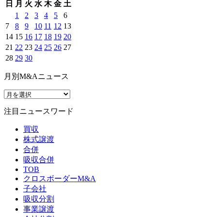
日
月
火
水
木
金
土
1
2
3
4
5
6
7
8
9
10
11
12
13
14
15
16
17
18
19
20
21
22
23
24
25
26
27
28
29
30
月別M&Aニュース
注目ニュースワード
買収
株式譲渡
合併
吸収合併
TOB
クロスボーダーM&A
子会社
吸収分割
事業譲渡