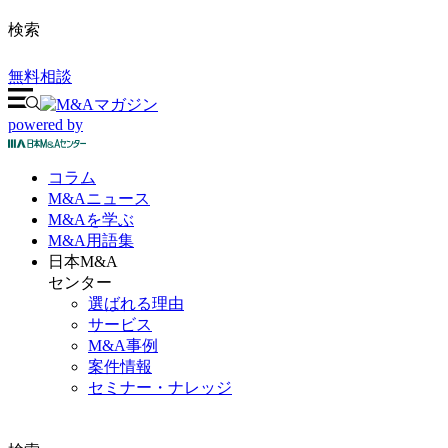
検索
無料相談
powered by
コラム
M&A
ニュース
M&Aを
学ぶ
M&A
用語集
日本M&A
センター
選ばれる理由
サービス
M&A事例
案件情報
セミナー・ナレッジ