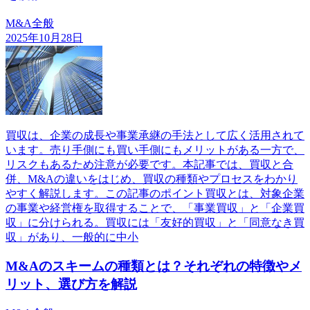
M&A全般
2025年10月28日
買収は、企業の成長や事業承継の手法として広く活用されて
います。売り手側にも買い手側にもメリットがある一方で、
リスクもあるため注意が必要です。本記事では、買収と合
併、M&Aの違いをはじめ、買収の種類やプロセスをわかり
やすく解説します。この記事のポイント買収とは、対象企業
の事業や経営権を取得することで、「事業買収」と「企業買
収」に分けられる。買収には「友好的買収」と「同意なき買
収」があり、一般的に中小
M&Aのスキームの種類とは？それぞれの特徴やメ
リット、選び方を解説