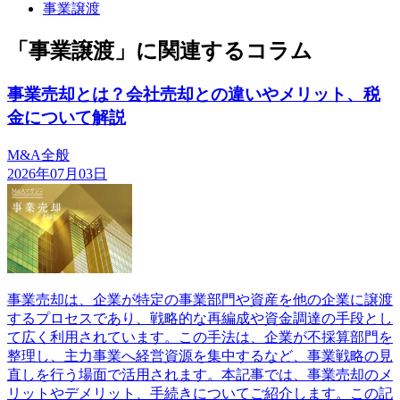
事業譲渡
「事業譲渡」に関連するコラム
事業売却とは？会社売却との違いやメリット、税
金について解説
M&A全般
2026年07月03日
事業売却は、企業が特定の事業部門や資産を他の企業に譲渡
するプロセスであり、戦略的な再編成や資金調達の手段とし
て広く利用されています。この手法は、企業が不採算部門を
整理し、主力事業へ経営資源を集中するなど、事業戦略の見
直しを行う場面で活用されます。本記事では、事業売却のメ
リットやデメリット、手続きについてご紹介します。この記