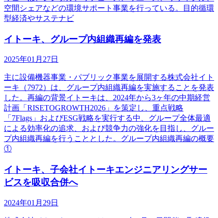
空間シェアなどの環境サポート事業を行っている。目的循環
型経済やサステナビ
イトーキ、グループ内組織再編を発表
2025年01月27日
主に設備機器事業・パブリック事業を展開する株式会社イト
ーキ（7972）は、グループ内組織再編を実施することを発表
した。再編の背景イトーキは、2024年から3ヶ年の中期経営
計画「RISETOGROWTH2026」を策定し、重点戦略
「7Flags」およびESG戦略を実行する中、グループ全体最適
による効率化の追求、および競争力の強化を目指し、グルー
プ内組織再編を行うこととした。グループ内組織再編の概要
①
イトーキ、子会社イトーキエンジニアリングサー
ビスを吸収合併へ
2024年01月29日