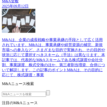
M&A全般
2025年09月12日
M&Aは、企業の成長戦略や事業承継の手段として広く活用
されています。M&Aは、事業承継や経営資源の補完、新規
市場への参入など、さまざまな目的で実施され、その目的や
状況に応じて選択すべきスキーム（手法）は異なります。本
記事では、代表的なM&Aスキームである株式譲渡や会社分
割、事業譲渡、株式交換のほか、第三者割当増資、合併につ
いて解説します。この記事のポイントM&Aは、その目的に
応じて、株式譲渡・事業
M&Aニュース検索
注目のM&Aニュース