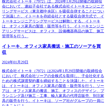
株式会社イトーキ（7972）は、2024年1月29日開催の取締役
会において、連結子会社である株式会社イトーキエンジニア
リングサービス（東京都中央区）を吸収合併することについ
て決議した。イトーキを存続会社とする吸収合併方式で、イ
トーキエンジニアリングサービスは解散しする。イトーキ
は、オフィス家具の製造・販売等を行う。イトーキエンジニ
アリングサービスは、オフィス、設備機器商品の施工、施工
管理等を行う。
イトーキ、オフィス家具搬送・施工のソーアを買
収
2024年01月29日
株式会社イトーキ（7972）は2024年1月29日開催の取締役会
において、株式会社ソーアの全株式を取得し、子会社化する
ための株式譲渡契約書を締結することを決議した。イトーキ
は、イトーキは、オフィス家具の製造・販売等を行う。ソー
アは、オフィス家具の搬送、施工、オフィスのデザイン、プ
ランニング及び施工・工事、輸入家具の代理店販売、別注家
具の販売を行う。イトーキは、ソーア社がグループの一員に
なることによ