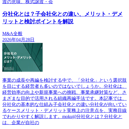
渡の意味、株式譲渡・会
分社化とは？子会社化との違い、メリット・デメ
リットと検討ポイントを解説
M&A全般
2026年04月28日
事業の成長や再編を検討する中で、「分社化」という選択肢
を目にする経営者も多いのではないでしょうか。分社化は、
経営効率の向上や新規事業への挑戦、事業承継対策など、さ
まざまな目的で活用される組織再編手法です。本記事では、
分社化の基本的な仕組み子会社化との違い分社化が向いてい
るケースメリット・デメリット実務上の注意点を、実務目線
でわかりやすく解説します。mokuji]分社化とは？分社化と
は、企業が自社の