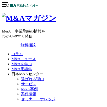
M&A・事業承継の情報を
わかりやすく発信
無料相談
コラム
M&Aニュース
M&Aを学ぶ
M&A用語集
日本M&Aセンター
選ばれる理由
サービス
M&A事例
案件情報
セミナー・ナレッジ