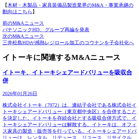
【
木材・木製品・家具装備品製造業界のM&A・事業承継の
動向はこちら
】
前のM&Aニュース
パナソニックHD、グループ再編を発表
次のM&Aニュース
三井松島HDが感熱レジロール加工のコウナンを子会社化へ
イトーキに関連するM&Aニュース
イトーキ、イトーキシェアードバリューを吸収合
併
2026年01月26日
株式会社イトーキ（7972）は、連結子会社である株式会社イ
トーキシェアードバリュー（東京都中央区）を合併すること
を決定した。イトーキを存続会社とする吸収合併方式で、イ
トーキシェアードバリューは解散する。イトーキは、オフィ
ス家具の製造・販売等を行っている。イトーキシェアードバ
リューは、レンタル、リデュース、リユース、リサイクル、