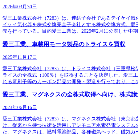
2026年03月30日
愛三工業株式会社（7283）は、連結子会社であるテイケイ
イケイ気化器を株式交換完全子会社とする株式交換方式。愛
売を行っている。目的愛三工業は、2025年2月に公表した中
愛三工業、車載用モータ製品のトライスを買収
2025年11月17日
愛三工業株式会社（7283）は、トライス株式会社（三重県
ライスの全株式（100％）を取得することを決定した。愛三
れる電刷子等のカーボン部品の開発・製造を行っており、こ
愛三工業、マグネクスの全株式取得へ向け、株式譲
2023年06月16日
愛三工業株式会社（7283）は、マグネクス株式会社（東京
け、従来から持つ技術を活用しアンモニア水素発電システム
た。マグネクスは、燃料電池部品、各種磁気ヘッド、磁気カ