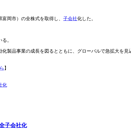
馬県富岡市）の全株式を取得し、
子会社
化した。
いる。
動化製品事業の成長を図るとともに、グローバルで急拡大を見
ら
】
社化
全子会社化