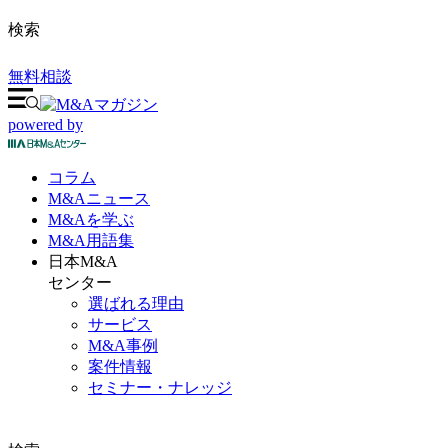
検索
無料相談
powered by
コラム
M&A
ニュース
M&Aを
学ぶ
M&A
用語集
日本M&A
センター
選ばれる理由
サービス
M&A事例
案件情報
セミナー・ナレッジ