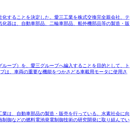
会社化することを決定した。愛三工業を株式交換完全親会社、テ
気化器は、自動車部品、二輪車部品、船外機部品等の製造・販
スグループ）を、愛三グループへ編入することを目的として、ト
ープは、車両の重要な機能をつかさどる車載用モータに使用さ
三工業は、自動車部品の製造・販売を行っている。水素社会に向
熱制御などの燃料電池発電制御技術の研究開発に取り組んでい