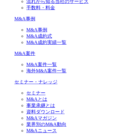
流れから知る当社のサービス
手数料・料金
M&A事例
M&A事例
M&A成約式
M&A成約実績一覧
M&A案件
M&A案件一覧
海外M&A案件一覧
セミナー・ナレッジ
セミナー
M&Aとは
事業承継とは
資料ダウンロード
M&Aマガジン
業界別のM&A動向
M&Aニュース