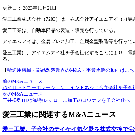
更新日：
2023年11月21日
愛三工業株式会社（7283）は、株式会社アイエムアイ（群
愛三工業は、自動車部品の製造・販売を行っている。
アイエムアイは、金属プレス加工、金属金型製造等を行って
愛三工業は、アイエムアイ社を子会社化することにより、電
る。
【
輸送用機械・部品製造業界のM&A・事業承継の動向はこち
前のM&Aニュース
パイロットコーポレーション、インドネシア合弁会社を子会
次のM&Aニュース
三井松島HDが感熱レジロール加工のコウナンを子会社化へ
愛三工業に関連するM&Aニュース
愛三工業、子会社のテイケイ気化器を株式交換で完