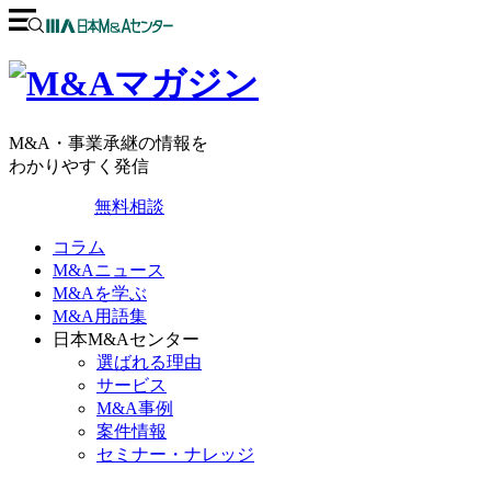
M&A・事業承継の情報を
わかりやすく発信
無料相談
コラム
M&Aニュース
M&Aを学ぶ
M&A用語集
日本M&Aセンター
選ばれる理由
サービス
M&A事例
案件情報
セミナー・ナレッジ