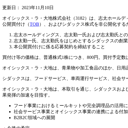
更新日：
2023年11月10日
オイシックス・ラ・大地株式会社（3182）は、志太ホールデ
公開買付け（
TOB
）、およびシダックス株式を非公開化する
志太ホールディングス、志太勤一氏および志太勤氏との
志太勤一氏、志太勤氏をはじめとするシダックスの創業
本公開買付けに係る応募契約を締結すること
買付け等の価格は、普通株式1株につき、800円。買付予定数は45,6
オイシックス・ラ・大地は、青果物や加工食品のほか、日用
シダックスは、フードサービス、車両運行サービス、社会サ
オイシックス・ラ・大地は、本取引を通じ、シダックスおよ
果発揮の加速を目指す。
フード事業におけるミールキットや完全調理品の活用に
社会サービス事業とオイシックス事業の連携による付加
B2B2C領域への展開