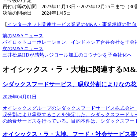
・今後の予定
買付け等の期間 2023年11月13日～2023年12月25日まで（3
決済の開始日 2024年1月5日
【
インターネット関連サービス業界のM&A・事業承継の動向
前のM&Aニュース
パイロットコーポレーション、インドネシア合弁会社を子会
次のM&Aニュース
三井松島HDが感熱レジロール加工のコウナンを子会社化へ
オイシックス・ラ・大地に関連するM&
シダックスフードサービス、吸収分割によりなの花
2026年04月01日
オイシックスグループのシダックスフードサービス株式会社（
収分割により承継することを決定した。シダックスフードサ
の給食サービスを行っている。目的本件は、シダックスフー
オイシックス・ラ・大地、フード・社会サービス事