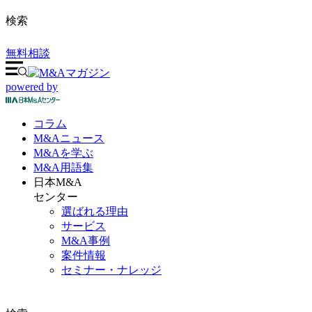
検索
無料相談
powered by
コラム
M&A
ニュース
M&Aを
学ぶ
M&A
用語集
日本M&A
センター
選ばれる理由
サービス
M&A事例
案件情報
セミナー・ナレッジ