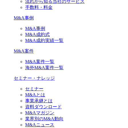
流れから知る当社のサービス
手数料・料金
M&A事例
M&A事例
M&A成約式
M&A成約実績一覧
M&A案件
M&A案件一覧
海外M&A案件一覧
セミナー・ナレッジ
セミナー
M&Aとは
事業承継とは
資料ダウンロード
M&Aマガジン
業界別のM&A動向
M&Aニュース