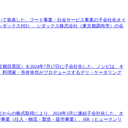
ついて発表した。フード事業・社会サービス事業の子会社化オイ
シダックスHD）、シダックス株式会社（東京都調布市）の会
京都目黒区）を2024年7月17日に子会社化した。ノンピは、キ
は、料理家・寺井幸也がプロデュースするデリ・ケータリング
からの株式取得により、2024年3月に連結子会社化した。オ
F事業（仕入・物流・製造・販売事業）、HR（ヒューマンリ