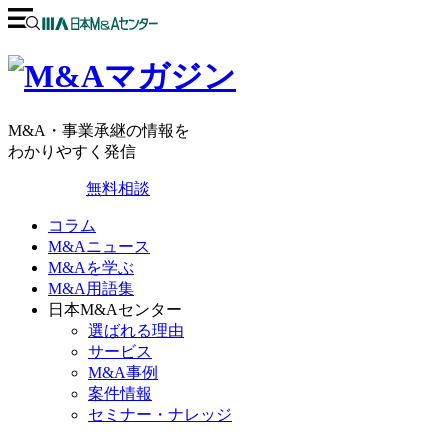
M&A・事業承継の情報を
わかりやすく発信
無料相談
コラム
M&Aニュース
M&Aを学ぶ
M&A用語集
日本M&Aセンター
選ばれる理由
サービス
M&A事例
案件情報
セミナー・ナレッジ