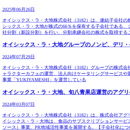
2025年06月26日
オイシックス・ラ・大地株式会社（3182）は、連結子会社
シックス・ラ・大地が株式の66％を保有する子会社である、
社分割（新設分割）を行い、分割承継会社の株式を取得する
オイシックス・ラ・大地グループのノンピ、デリ・ケー
2024年07月29日
オイシックス・ラ・大地株式会社（3182）グループの株式会社
ャラクターカフェの運営、法人向けケータリングサービスや新
事業「YUKIYAMESHI」を運営している
オイシックス・ラ・大地、旬八青果店運営のアグリ
2024年03月07日
オイシックス・ラ・大地株式会社（3182）は、株式会社アグ
イシックス・ラ・大地は、食品のサブスクリプションサービス
ソース）事業、PR地域活性事業を展開する。【子会社化につ