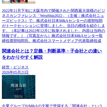
2022年11月下旬に大阪市内で開催された関西最大規模のビジ
ネスカンファレンス「WestShip2022」（主催：株式会社ニュ
ーズピックス）で、株式会社日本M&Aセンターの渡部恒郎
がトークセッションに登壇しました。当日の模様を紹介しま
す。（本記事は2022年12月に執筆されました。内容は当時の
情報です。）（写真左から）株式会社日本M&Aセンター取
締役渡部恒郎氏、株式会社スマートメディア代表取締役成
関連会社とは？定義・判断基準・子会社との違い
をわかりやすく解説
経営・ビジネス
2026年05月21日
企業グループやM&Aの文脈で登場する「関連会社」という