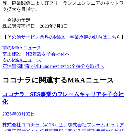
等、協業関係によりITフリーランスエンジニアのネットワー
ク拡大を目指す。
・今後の予定
株式譲渡実行日 2023年7月3日
【
その他サービス業界のM&A・事業承継の動向はこちら
】
前のM&Aニュース
京王建設、NB建設を子会社化へ
次のM&Aニュース
石油資源開発が米Fundare社4社の全持分を取得へ
ココナラに関連するM&Aニュース
ココナラ、SES事業のフレームキャリアを子会社
化
2026年03月02日
株式会社ココナラ（4176）は、株式会社フレームキャリア
（東京都渋谷区）の株式取得に関する株式譲渡契約を締結