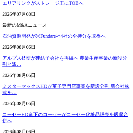
エリアリンクがストレージ王にTOBへ
2026年07月08日
最新のM&Aニュース
石油資源開発が米Fundare社4社の全持分を取得へ
2026年08月06日
アルプス技研が連結子会社を再編へ 農業生産事業の新設分
割と派…
2026年08月06日
ミスターマックスHDが菓子専門店事業を新設分割 新会社株
式を…
2026年08月06日
コーセーHD傘下のコーセーがコーセー化粧品販売を吸収合
併へ
2026年08月06日