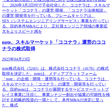
し、2026年3月2日付で子会社化した。ココナラは、スキルマ
ーケット「ココナラ」の運営·開発、「ココナラ法律相談」
の運営·開発等を行っている。フレームキャリアは、
SES（システムエンジニアリングサービス）事業を行ってい
る。目的本件M&Aにより、正社員エンジニア領域の事業拡
大をよりスピード感を
note、スキルマーケット「ココナラ」運営のココ
ナラの株式取得
2025年04月23日
note株式会社（5243）は、株式会社ココナラ（4176）の株式
取得を決定した。noteは、メディアプラットフォーム
「note」の企画・開発・運用等を行っている。ココナラは、
スキルマーケット「ココナラ」の運営・開発等を行ってい
る。目的noteは、ココナラが展開するサービスマーケットプ
レイス事業に注目し、事業シナジー創出や協業の可能性を検
討する戦略的投資の一環として、本件M&Aの決定に至っ
た。株式