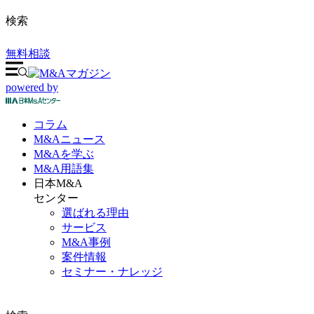
検索
無料相談
powered by
コラム
M&A
ニュース
M&Aを
学ぶ
M&A
用語集
日本M&A
センター
選ばれる理由
サービス
M&A事例
案件情報
セミナー・ナレッジ