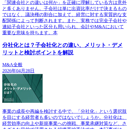
「関連会社との違いは何か」を正確に理解している方は意外
と多くありません。子会社は単に出資比率だけで決まるもの
ではなく、議決権の割合に加えて、経営に対する実質的な支
配関係によって判断されます。また、実務では完全子会社や
連結子会社といった区分も用いられ、会計やM&Aにおいて
重要な意味を持ちます。本
分社化とは？子会社化との違い、メリット・デメ
リットと検討ポイントを解説
M&A全般
2026年04月28日
事業の成長や再編を検討する中で、「分社化」という選択肢
を目にする経営者も多いのではないでしょうか。分社化は、
経営効率の向上や新規事業への挑戦、事業承継対策など、さ