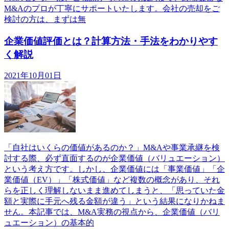
M&Aのプロが丁寧にサポートいたします。会社の売却をご
検討の方は、まずは無
企業価値評価とは？計算方法・手法をわかりやす
く解説
2021年10月01日
「自社はいくらの価値があるのか？」M&Aや事業承継を検
討する際、必ず直面するのが企業価値（バリュエーション）
という考え方です。しかし、企業価値には「事業価値」「企
業価値（EV）」「株式価値」など複数の概念があり、それ
らを正しく理解しないまま進めてしまうと、「思っていた金
額と実際に手元へ残る金額が違う」という結果になりかねま
せん。本記事では、M&A実務の視点から、企業価値（バリ
ュエーション）の基本的