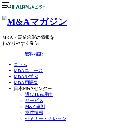
M&A・事業承継の情報を
わかりやすく発信
無料相談
コラム
M&Aニュース
M&Aを学ぶ
M&A用語集
日本M&Aセンター
選ばれる理由
サービス
M&A事例
案件情報
セミナー・ナレッジ