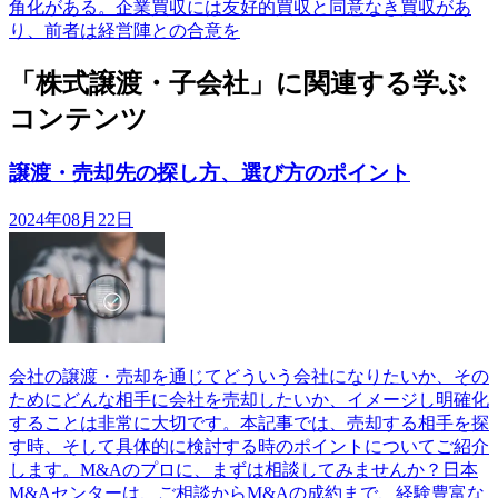
角化がある。企業買収には友好的買収と同意なき買収があ
り、前者は経営陣との合意を
「株式譲渡・子会社」に関連する学ぶ
コンテンツ
譲渡・売却先の探し方、選び方のポイント
2024年08月22日
会社の譲渡・売却を通じてどういう会社になりたいか、その
ためにどんな相手に会社を売却したいか、イメージし明確化
することは非常に大切です。本記事では、売却する相手を探
す時、そして具体的に検討する時のポイントについてご紹介
します。M&Aのプロに、まずは相談してみませんか？日本
M&Aセンターは、ご相談からM&Aの成約まで、経験豊富な