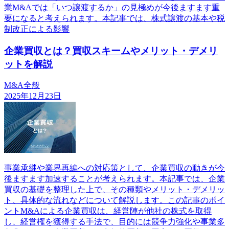
業M&Aでは「いつ譲渡するか」の見極めが今後ますます重
要になると考えられます。本記事では、株式譲渡の基本や税
制改正による影響
企業買収とは？買収スキームやメリット・デメリ
ットを解説
M&A全般
2025年12月23日
事業承継や業界再編への対応策として、企業買収の動きが今
後ますます加速することが考えられます。本記事では、企業
買収の基礎を整理した上で、その種類やメリット・デメリッ
ト、具体的な流れなどについて解説します。この記事のポイ
ントM&Aによる企業買収は、経営陣が他社の株式を取得
し、経営権を獲得する手法で、目的には競争力強化や事業多