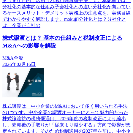
まざまな目的で活用される組織再編手法です。本記事では、
分社化の基本的な仕組み子会社化との違い分社化が向いてい
るケースメリット・デメリット実務上の注意点を、実務目線
でわかりやすく解説します。mokuji]分社化とは？分社化と
は、企業が自社の
株式譲渡とは？ 基本の仕組みと税制改正による
M&Aへの影響を解説
M&A全般
2026年02月16日
株式譲渡は、中小企業のM&Aにおいて多く用いられる手法
の1つです。中小企業の譲渡オーナーにとって魅力的だった
株式譲渡益の税務優遇は、2026年度の税制改正により縮小
し、売却後の手取りが「従来より減少する」方向で影響が想
定されています。そのため税制適用の2027年を前に、中小企