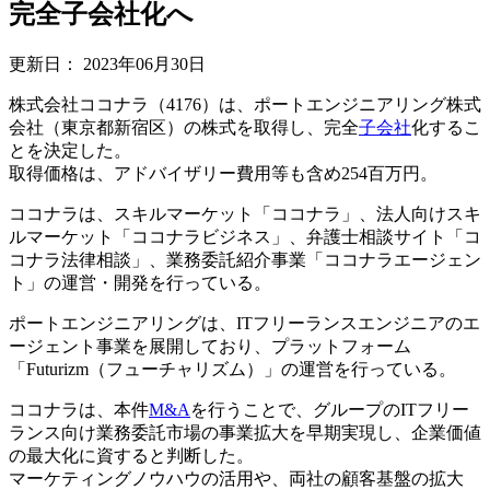
完全子会社化へ
更新日：
2023年06月30日
株式会社ココナラ（4176）は、ポートエンジニアリング株式
会社（東京都新宿区）の株式を取得し、完全
子会社
化するこ
とを決定した。
取得価格は、アドバイザリー費用等も含め254百万円。
ココナラは、スキルマーケット「ココナラ」、法人向けスキ
ルマーケット「ココナラビジネス」、弁護士相談サイト「コ
コナラ法律相談」、業務委託紹介事業「ココナラエージェン
ト」の運営・開発を行っている。
ポートエンジニアリングは、ITフリーランスエンジニアのエ
ージェント事業を展開しており、プラットフォーム
「Futurizm（フューチャリズム）」の運営を行っている。
ココナラは、本件
M&A
を行うことで、グループのITフリー
ランス向け業務委託市場の事業拡大を早期実現し、企業価値
の最大化に資すると判断した。
マーケティングノウハウの活用や、両社の顧客基盤の拡大