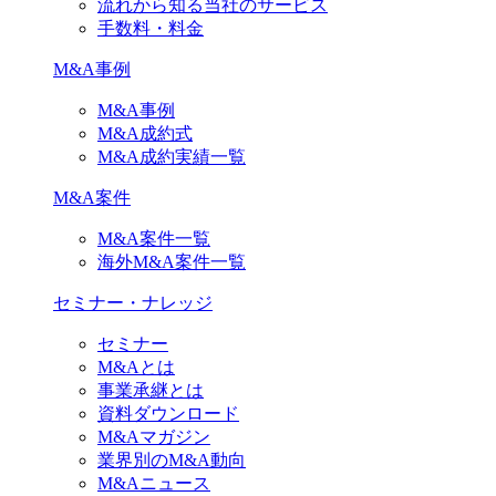
流れから知る当社のサービス
手数料・料金
M&A事例
M&A事例
M&A成約式
M&A成約実績一覧
M&A案件
M&A案件一覧
海外M&A案件一覧
セミナー・ナレッジ
セミナー
M&Aとは
事業承継とは
資料ダウンロード
M&Aマガジン
業界別のM&A動向
M&Aニュース