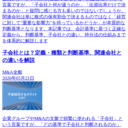
言葉ですが、「子会社と何が違うのか」「出資比率だけで決
まるのか」と疑問に感じる方も多いのではないでしょうか。
関連会社は単に株式の保有割合で決まるものではなく「経営
に対して“重要な影響力”を持っているかどうか」が本質的な
判断基準となります。本記事では、会計基準に基づく正確な
定義から、判断基準、子会社との違い、持分法の仕組みまで
を体系的に解説します
子会社とは？定義・種類と判断基準、関連会社と
の違いを解説
M&A全般
2026年05月21日
企業グループやM&Aの文脈で頻繁に使われる「子会社」と
いう言葉ですが、「どの基準で子会社と判断されるのか」