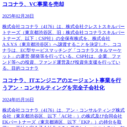
ココナラ、VC事業を売却
2025年02月28日
株式会社ココナラ（4176）は、株式会社クレストスキルパー
トナーズ（東京都渋谷区、旧：株式会社ココナラスキルパー
トナーズ、以下：CSP社）の全保有株式を、株式会社
A.S.Y.S（東京都渋谷区）へ譲渡することを決定した。ココ
ナラは、EC型サービスマッチング「ココナラスキルマーケ
ット」の運営·開発等を行っている。CSP社は、企業、ファ
ンド等への投資、ファンド運営及び投資先支援を行ってい
る。目的ココナラ
ココナラ、ITエンジニアのエージェント事業を行
うアン・コンサルティングを完全子会社化
2024年05月16日
株式会社ココナラ（4176）は、アン・コンサルティング株式
会社（東京都渋谷区、以下「AC社」）の株式及び合同会社
EKパートナーズ（東京都港区、以下「EKP」）の持分を取