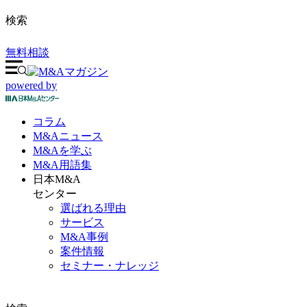
検索
無料相談
powered by
コラム
M&A
ニュース
M&Aを
学ぶ
M&A
用語集
日本M&A
センター
選ばれる理由
サービス
M&A事例
案件情報
セミナー・ナレッジ