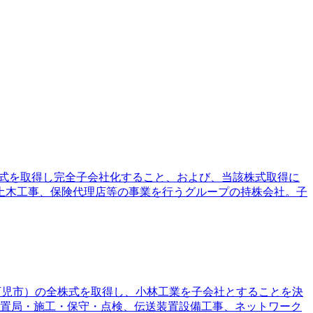
全株式を取得し完全子会社化すること、および、当該株式取得に
土木工事、保険代理店等の事業を行うグループの持株会社。子
県可児市）の全株式を取得し、小林工業を子会社とすることを決
・置局・施工・保守・点検、伝送装置設備工事、ネットワーク