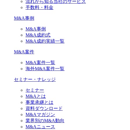
流れから知る当社のサービス
手数料・料金
M&A事例
M&A事例
M&A成約式
M&A成約実績一覧
M&A案件
M&A案件一覧
海外M&A案件一覧
セミナー・ナレッジ
セミナー
M&Aとは
事業承継とは
資料ダウンロード
M&Aマガジン
業界別のM&A動向
M&Aニュース