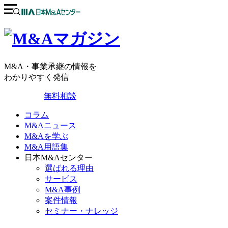
M&A・事業承継の情報を
わかりやすく発信
無料相談
コラム
M&Aニュース
M&Aを学ぶ
M&A用語集
日本M&Aセンター
選ばれる理由
サービス
M&A事例
案件情報
セミナー・ナレッジ