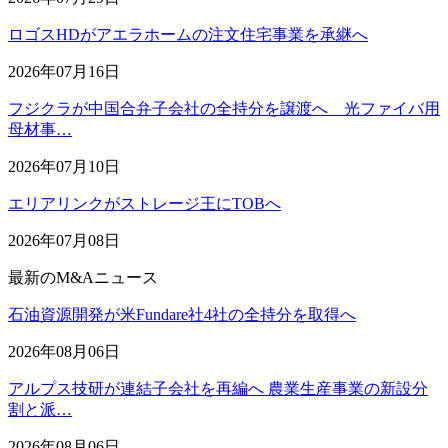
ロゴスHDがアエラホームの注文住宅事業を承継へ
2026年07月16日
フジクラが中国合弁子会社の全持分を譲渡へ 光ファイバ用
母材事…
2026年07月10日
エリアリンクがストレージ王にTOBへ
2026年07月08日
最新のM&Aニュース
石油資源開発が米Fundare社4社の全持分を取得へ
2026年08月06日
アルプス技研が連結子会社を再編へ 農業生産事業の新設分
割と派…
2026年08月06日