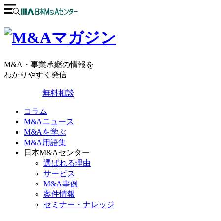
M&A・事業承継の情報を
わかりやすく発信
無料相談
コラム
M&Aニュース
M&Aを学ぶ
M&A用語集
日本M&Aセンター
選ばれる理由
サービス
M&A事例
案件情報
セミナー・ナレッジ