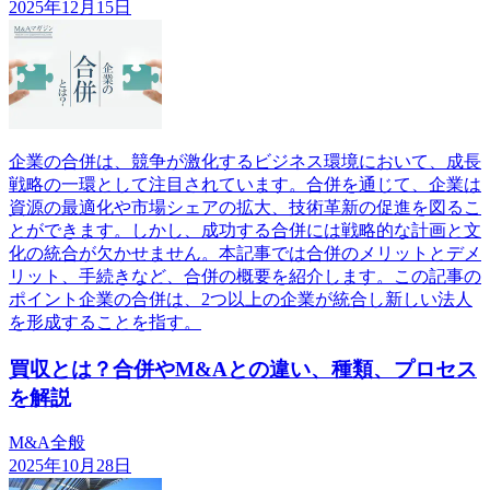
2025年12月15日
企業の合併は、競争が激化するビジネス環境において、成長
戦略の一環として注目されています。合併を通じて、企業は
資源の最適化や市場シェアの拡大、技術革新の促進を図るこ
とができます。しかし、成功する合併には戦略的な計画と文
化の統合が欠かせません。本記事では合併のメリットとデメ
リット、手続きなど、合併の概要を紹介します。この記事の
ポイント企業の合併は、2つ以上の企業が統合し新しい法人
を形成することを指す。
買収とは？合併やM&Aとの違い、種類、プロセス
を解説
M&A全般
2025年10月28日