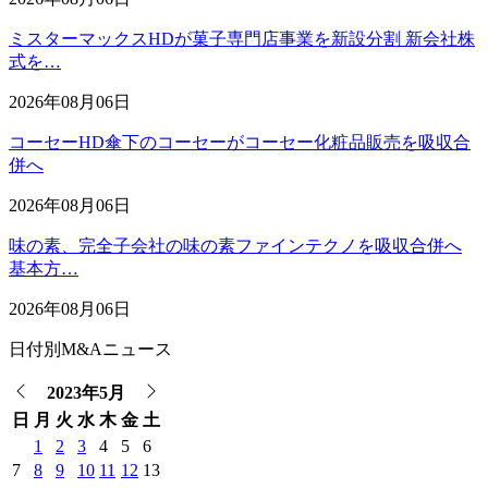
ミスターマックスHDが菓子専門店事業を新設分割 新会社株
式を…
2026年08月06日
コーセーHD傘下のコーセーがコーセー化粧品販売を吸収合
併へ
2026年08月06日
味の素、完全子会社の味の素ファインテクノを吸収合併へ
基本方…
2026年08月06日
日付別M&Aニュース
2023年5月
日
月
火
水
木
金
土
1
2
3
4
5
6
7
8
9
10
11
12
13