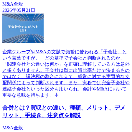
M&A全般
2026年05月21日
企業グループやM&Aの文脈で頻繁に使われる「子会社」と
いう言葉ですが、「どの基準で子会社と判断されるのか」
「関連会社との違いは何か」を正確に理解している方は意外
と多くありません。子会社は単に出資比率だけで決まるもの
ではなく、議決権の割合に加えて、経営に対する実質的な支
配関係によって判断されます。また、実務では完全子会社や
連結子会社といった区分も用いられ、会計やM&Aにおいて
重要な意味を持ちます。本
合併とは？買収との違い、種類、メリット、デメ
リット、手続き、注意点を解説
M&A全般