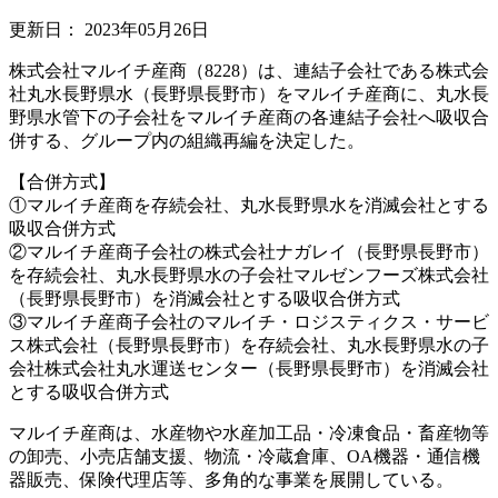
更新日：
2023年05月26日
株式会社マルイチ産商（8228）は、連結子会社である株式会
社丸水長野県水（長野県長野市）をマルイチ産商に、丸水長
野県水管下の子会社をマルイチ産商の各連結子会社へ吸収合
併する、グループ内の組織再編を決定した。
【合併方式】
①マルイチ産商を存続会社、丸水長野県水を消滅会社とする
吸収合併方式
②マルイチ産商子会社の株式会社ナガレイ（長野県長野市）
を存続会社、丸水長野県水の子会社マルゼンフーズ株式会社
（長野県長野市）を消滅会社とする吸収合併方式
③マルイチ産商子会社のマルイチ・ロジスティクス・サービ
ス株式会社（長野県長野市）を存続会社、丸水長野県水の子
会社株式会社丸水運送センター（長野県長野市）を消滅会社
とする吸収合併方式
マルイチ産商は、水産物や水産加工品・冷凍食品・畜産物等
の卸売、小売店舗支援、物流・冷蔵倉庫、OA機器・通信機
器販売、保険代理店等、多角的な事業を展開している。