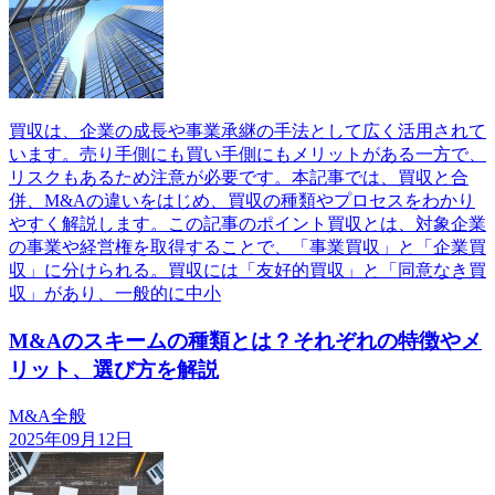
買収は、企業の成長や事業承継の手法として広く活用されて
います。売り手側にも買い手側にもメリットがある一方で、
リスクもあるため注意が必要です。本記事では、買収と合
併、M&Aの違いをはじめ、買収の種類やプロセスをわかり
やすく解説します。この記事のポイント買収とは、対象企業
の事業や経営権を取得することで、「事業買収」と「企業買
収」に分けられる。買収には「友好的買収」と「同意なき買
収」があり、一般的に中小
M&Aのスキームの種類とは？それぞれの特徴やメ
リット、選び方を解説
M&A全般
2025年09月12日