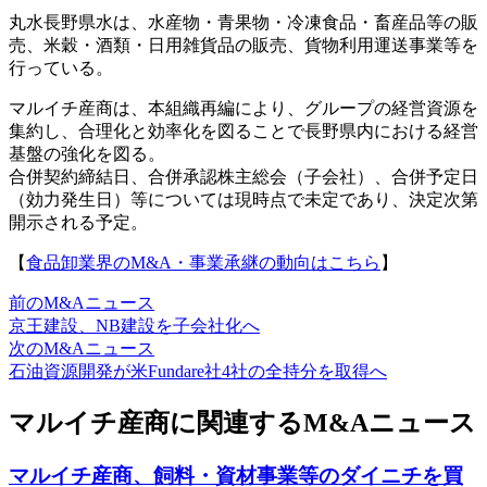
丸水長野県水は、水産物・青果物・冷凍食品・畜産品等の販
売、米穀・酒類・日用雑貨品の販売、貨物利用運送事業等を
行っている。
マルイチ産商は、本組織再編により、グループの経営資源を
集約し、合理化と効率化を図ることで長野県内における経営
基盤の強化を図る。
合併契約締結日、合併承認株主総会（子会社）、合併予定日
（効力発生日）等については現時点で未定であり、決定次第
開示される予定。
【
食品卸業界のM&A・事業承継の動向はこちら
】
前のM&Aニュース
京王建設、NB建設を子会社化へ
次のM&Aニュース
石油資源開発が米Fundare社4社の全持分を取得へ
マルイチ産商に関連するM&Aニュース
マルイチ産商、飼料・資材事業等のダイニチを買