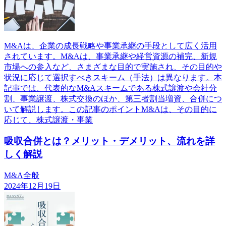
M&Aは、企業の成長戦略や事業承継の手段として広く活用
されています。M&Aは、事業承継や経営資源の補完、新規
市場への参入など、さまざまな目的で実施され、その目的や
状況に応じて選択すべきスキーム（手法）は異なります。本
記事では、代表的なM&Aスキームである株式譲渡や会社分
割、事業譲渡、株式交換のほか、第三者割当増資、合併につ
いて解説します。この記事のポイントM&Aは、その目的に
応じて、株式譲渡・事業
吸収合併とは？メリット・デメリット、流れを詳
しく解説
M&A全般
2024年12月19日