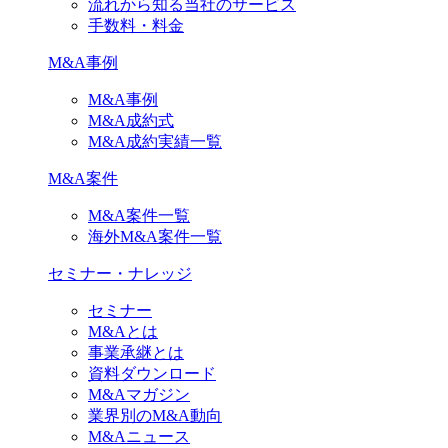
流れから知る当社のサービス
手数料・料金
M&A事例
M&A事例
M&A成約式
M&A成約実績一覧
M&A案件
M&A案件一覧
海外M&A案件一覧
セミナー・ナレッジ
セミナー
M&Aとは
事業承継とは
資料ダウンロード
M&Aマガジン
業界別のM&A動向
M&Aニュース