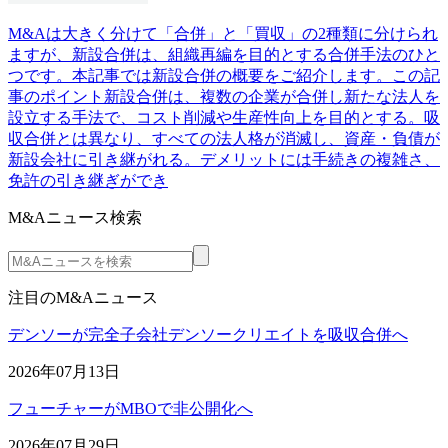
M&Aは大きく分けて「合併」と「買収」の2種類に分けられ
ますが、新設合併は、組織再編を目的とする合併手法のひと
つです。本記事では新設合併の概要をご紹介します。この記
事のポイント新設合併は、複数の企業が合併し新たな法人を
設立する手法で、コスト削減や生産性向上を目的とする。吸
収合併とは異なり、すべての法人格が消滅し、資産・負債が
新設会社に引き継がれる。デメリットには手続きの複雑さ、
免許の引き継ぎができ
M&Aニュース検索
注目のM&Aニュース
デンソーが完全子会社デンソークリエイトを吸収合併へ
2026年07月13日
フューチャーがMBOで非公開化へ
2026年07月29日