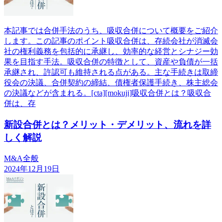
本記事では合併手法のうち、吸収合併について概要をご紹介
します。この記事のポイント吸収合併は、存続会社が消滅会
社の権利義務を包括的に承継し、効率的な経営とシナジー効
果を目指す手法。吸収合併の特徴として、資産や負債が一括
承継され、許認可も維持される点がある。主な手続きは取締
役会の決議、合併契約の締結、債権者保護手続き、株主総会
の決議などが含まれる。[cta][mokuji]吸収合併とは？吸収合
併は、存
新設合併とは？メリット・デメリット、流れを詳
しく解説
M&A全般
2024年12月19日