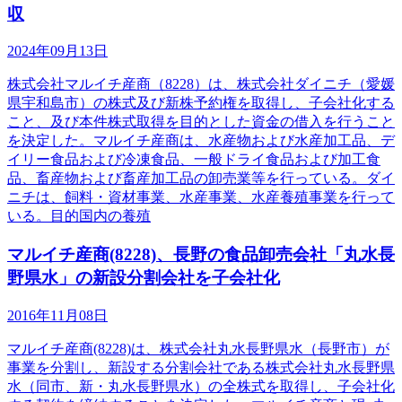
収
2024年09月13日
株式会社マルイチ産商（8228）は、株式会社ダイニチ（愛媛
県宇和島市）の株式及び新株予約権を取得し、子会社化する
こと、及び本件株式取得を目的とした資金の借入を行うこと
を決定した。マルイチ産商は、水産物および水産加工品、デ
イリー食品および冷凍食品、一般ドライ食品および加工食
品、畜産物および畜産加工品の卸売業等を行っている。ダイ
ニチは、飼料・資材事業、水産事業、水産養殖事業を行って
いる。目的国内の養殖
マルイチ産商(8228)、長野の食品卸売会社「丸水長
野県水」の新設分割会社を子会社化
2016年11月08日
マルイチ産商(8228)は、株式会社丸水長野県水（長野市）が
事業を分割し、新設する分割会社である株式会社丸水長野県
水（同市、新・丸水長野県水）の全株式を取得し、子会社化