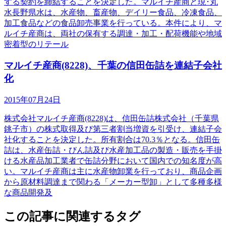
する契約を締結することを決定した。マルイチ産商と現･丸
水長野県水は、水産物、畜産物、デイリー食品、冷凍食品、
加工食品などの食品卸売事業を行っている。本件により、マ
ルイチ産商は、両社の保有する調達・加工・配荷機能や地域
密着型のリテール
マルイチ産商(8228)、千葉の信田缶詰を連結子会社
化
2015年07月24日
株式会社マルイチ産商(8228)は、信田缶詰株式会社（千葉県
銚子市）の株式取得及び第三者割当増資を引受け、連結子会
社化することを決定した。所有割合は70.3％となる。信田缶
詰は、水産缶詰・びん詰及び水産加工品の製造・販売を手掛
ける水産品加工業者で缶詰分野において国内での知名度が高
い。マルイチ産商は主に水産物卸業を行っており、商品企画
から原材料調達まで関わる「メーカー型卸」として多種多様
な商品開発及
この記事に関連するタグ