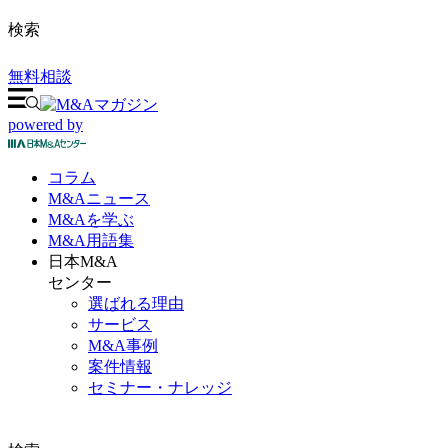
検索
無料相談
powered by
コラム
M&A
ニュース
M&Aを
学ぶ
M&A
用語集
日本M&A
センター
選ばれる理由
サービス
M&A事例
案件情報
セミナー・ナレッジ