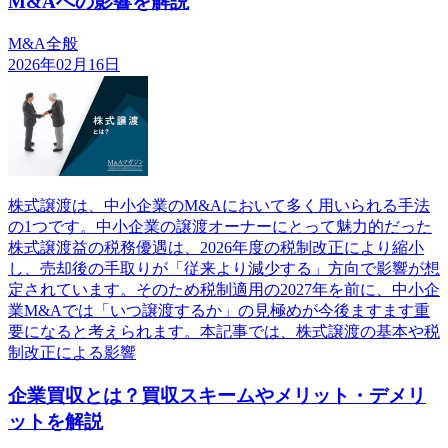
M&Aへの影響を解説
M&A全般
2026年02月16日
株式譲渡は、中小企業のM&Aにおいて多く用いられる手法
の1つです。中小企業の譲渡オーナーにとって魅力的だった
株式譲渡益の税務優遇は、2026年度の税制改正により縮小
し、売却後の手取りが「従来より減少する」方向で影響が想
定されています。そのため税制適用の2027年を前に、中小企
業M&Aでは「いつ譲渡するか」の見極めが今後ますます重
要になると考えられます。本記事では、株式譲渡の基本や税
制改正による影響
企業買収とは？買収スキームやメリット・デメリ
ットを解説