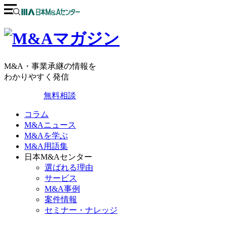
M&A・事業承継の情報を
わかりやすく発信
無料相談
コラム
M&Aニュース
M&Aを学ぶ
M&A用語集
日本M&Aセンター
選ばれる理由
サービス
M&A事例
案件情報
セミナー・ナレッジ