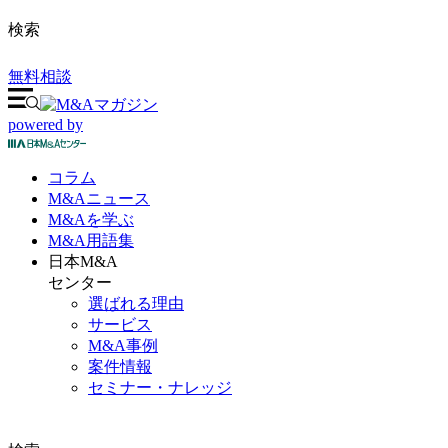
検索
無料相談
powered by
コラム
M&A
ニュース
M&Aを
学ぶ
M&A
用語集
日本M&A
センター
選ばれる理由
サービス
M&A事例
案件情報
セミナー・ナレッジ