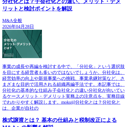
分社化とは？子会社化との違い、メリット・デメ
リットと検討ポイントを解説
M&A全般
2026年04月28日
事業の成長や再編を検討する中で、「分社化」という選択肢
を目にする経営者も多いのではないでしょうか。分社化は、
経営効率の向上や新規事業への挑戦、事業承継対策など、さ
まざまな目的で活用される組織再編手法です。本記事では、
分社化の基本的な仕組み子会社化との違い分社化が向いてい
るケースメリット・デメリット実務上の注意点を、実務目線
でわかりやすく解説します。mokuji]分社化とは？分社化と
は、企業が自社の
株式譲渡とは？ 基本の仕組みと税制改正による