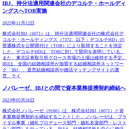
IBJ、持分法適用関連会社のデコルテ・ホールディ
ングスへTOB実施
2025年11月12日
株式会社IBJ（6071）は、持分法適用関連会社の株式会社デ
コルテ・ホールディングス（7372、以下：デコルテHD）の
普通株式を公開買付け（TOB）により取得することを決定
した。デコルテHDは、TOBに対して賛同を表明している。
また、東京証券取引所グロース市場の上場は維持する予定。
IBJは、全国の結婚相談所が加盟する結婚相談所ネットワー
ク「IBJ」、直営結婚相談所や婚活マッチングサイトの運
営、ライ
ノバレーゼ、IBJとの間で資本業務提携契約締結へ
2023年05月26日
株式会社ノバレーゼ（9160）は、株式会社IBJ（6071）と資
本業務提携契約を締結することとした。ノバレーゼは、ブラ
イダル事業（婚礼プロデュース部門・婚礼衣裳部門・レスト
ラン部門）を行っている。IBJは、結婚相談所を中心に婚活