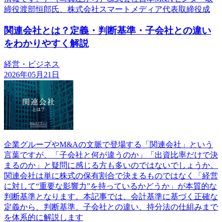
締役渡部恒郎氏、株式会社スマートメディア代表取締役成
関連会社とは？定義・判断基準・子会社との違い
をわかりやすく解説
経営・ビジネス
2026年05月21日
企業グループやM&Aの文脈で登場する「関連会社」という
言葉ですが、「子会社と何が違うのか」「出資比率だけで決
まるのか」と疑問に感じる方も多いのではないでしょうか。
関連会社は単に株式の保有割合で決まるものではなく「経営
に対して“重要な影響力”を持っているかどうか」が本質的な
判断基準となります。本記事では、会計基準に基づく正確な
定義から、判断基準、子会社との違い、持分法の仕組みまで
を体系的に解説します