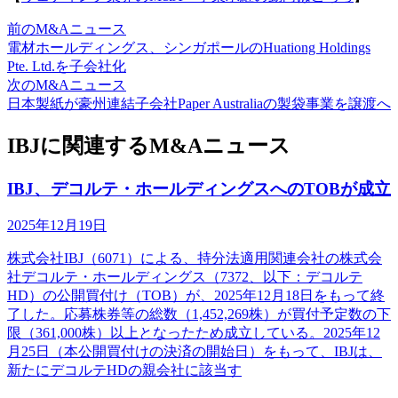
前のM&Aニュース
電材ホールディングス、シンガポールのHuationg Holdings
Pte. Ltd.を子会社化
次のM&Aニュース
日本製紙が豪州連結子会社Paper Australiaの製袋事業を譲渡へ
IBJに関連するM&Aニュース
IBJ、デコルテ・ホールディングスへのTOBが成立
2025年12月19日
株式会社IBJ（6071）による、持分法適用関連会社の株式会
社デコルテ・ホールディングス（7372、以下：デコルテ
HD）の公開買付け（TOB）が、2025年12月18日をもって終
了した。応募株券等の総数（1,452,269株）が買付予定数の下
限（361,000株）以上となったため成立している。2025年12
月25日（本公開買付けの決済の開始日）をもって、IBJは、
新たにデコルテHDの親会社に該当す