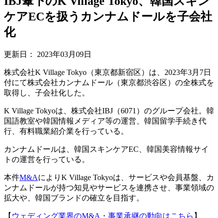
IBJ傘下のK Village Tokyo、韓国スキン
ケアECを扱うカンナムドールを子会社
化
更新日：
2023年03月09日
株式会社K Village Tokyo（東京都新宿区）は、2023年3月7日
付にて株式会社カンナムドール（東京都渋谷区）の全株式を
取得し、子会社化した。
K Village Tokyoは、株式会社IBJ（6071）のグループ会社。韓
国語教室や韓国情報メディア等の運営、韓国留学手続き代
行、有料職業紹介業を行っている。
カンナムドールは、韓国スキンケアEC、韓国美容情報サイ
トの運営を行っている。
本件
M&A
によりK Village Tokyoは、サービスや会員基盤、カ
ンナムドールが持つ知見やサービスを連携させ、事業領域の
拡大や、韓国ブランドの確立を目指す。
【
ウェディング業界のM&A・事業承継の動向はこちら
】