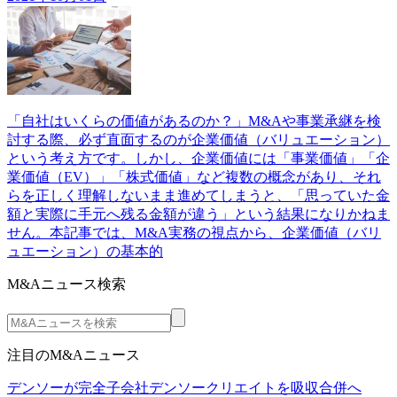
「自社はいくらの価値があるのか？」M&Aや事業承継を検
討する際、必ず直面するのが企業価値（バリュエーション）
という考え方です。しかし、企業価値には「事業価値」「企
業価値（EV）」「株式価値」など複数の概念があり、それ
らを正しく理解しないまま進めてしまうと、「思っていた金
額と実際に手元へ残る金額が違う」という結果になりかねま
せん。本記事では、M&A実務の視点から、企業価値（バリ
ュエーション）の基本的
M&Aニュース検索
注目のM&Aニュース
デンソーが完全子会社デンソークリエイトを吸収合併へ