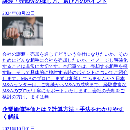
譲渡・売却先の探し方、選び方のポイント
2024年08月22日
会社の譲渡・売却を通じてどういう会社になりたいか、その
ためにどんな相手に会社を売却したいか、イメージし明確化
することは非常に大切です。本記事では、売却する相手を探
す時、そして具体的に検討する時のポイントについてご紹介
します。M&Aのプロに、まずは相談してみませんか？日本
M&Aセンターは、ご相談からM&Aの成約まで、経験豊富な
M&Aのプロが丁寧にサポートいたします。会社の売却をご
検討の方は、まずは無
企業価値評価とは？計算方法・手法をわかりやす
く解説
2021年10月01日