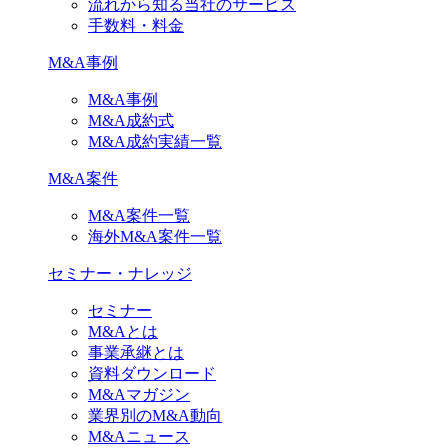
流れから知る当社のサービス
手数料・料金
M&A事例
M&A事例
M&A成約式
M&A成約実績一覧
M&A案件
M&A案件一覧
海外M&A案件一覧
セミナー・ナレッジ
セミナー
M&Aとは
事業承継とは
資料ダウンロード
M&Aマガジン
業界別のM&A動向
M&Aニュース