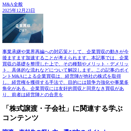
M&A全般
2025年12月23日
事業承継や業界再編への対応策として、企業買収の動きが今
後ますます加速することが考えられます。本記事では、企業
買収の基礎を整理した上で、その種類やメリット・デメリッ
ト、具体的な流れなどについて解説します。この記事のポイ
ントM&Aによる企業買収は、経営陣が他社の株式を取得
し、経営権を獲得する手法で、目的には競争力強化や事業多
角化がある。企業買収には友好的買収と同意なき買収があ
り、前者は経営陣との合意を
「株式譲渡・子会社」に関連する学ぶ
コンテンツ