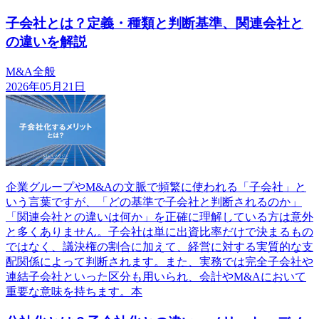
子会社とは？定義・種類と判断基準、関連会社と
の違いを解説
M&A全般
2026年05月21日
企業グループやM&Aの文脈で頻繁に使われる「子会社」と
いう言葉ですが、「どの基準で子会社と判断されるのか」
「関連会社との違いは何か」を正確に理解している方は意外
と多くありません。子会社は単に出資比率だけで決まるもの
ではなく、議決権の割合に加えて、経営に対する実質的な支
配関係によって判断されます。また、実務では完全子会社や
連結子会社といった区分も用いられ、会計やM&Aにおいて
重要な意味を持ちます。本