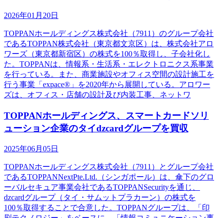
2026年01月20日
TOPPANホールディングス株式会社（7911）のグループ会社
であるTOPPAN株式会社（東京都文京区）は、株式会社アロ
ワーズ（東京都新宿区）の株式を100％取得し、子会社化し
た。TOPPANは、情報系・生活系・エレクトロニクス系事業
を行っている。また、商業施設やオフィス空間の設計施工を
行う事業「expace®」を2020年から展開している。アロワー
ズは、オフィス・店舗の設計及び内装工事、ネットワ
TOPPANホールディングス、スマートカードソリ
ューション企業のタイdzcardグループを買収
2025年06月05日
TOPPANホールディングス株式会社（7911）とグループ会社
であるTOPPANNextPte.Ltd.（シンガポール）は、傘下のグロ
ーバルセキュア事業会社であるTOPPANSecurityを通じ、
dzcardグループ（タイ・サムットプラカーン）の株式を
100％取得することで合意した。TOPPANグループは、「印
刷テクノロジー」をベースに、「情報コミュニケーション事