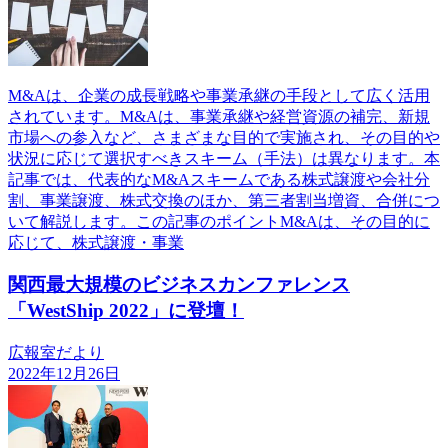
M&Aは、企業の成長戦略や事業承継の手段として広く活用
されています。M&Aは、事業承継や経営資源の補完、新規
市場への参入など、さまざまな目的で実施され、その目的や
状況に応じて選択すべきスキーム（手法）は異なります。本
記事では、代表的なM&Aスキームである株式譲渡や会社分
割、事業譲渡、株式交換のほか、第三者割当増資、合併につ
いて解説します。この記事のポイントM&Aは、その目的に
応じて、株式譲渡・事業
関西最大規模のビジネスカンファレンス
「WestShip 2022」に登壇！
広報室だより
2022年12月26日