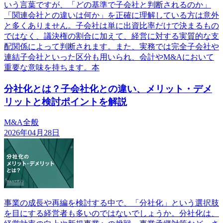
いう言葉ですが、「どの基準で子会社と判断されるのか」
「関連会社との違いは何か」を正確に理解している方は意外
と多くありません。子会社は単に出資比率だけで決まるもの
ではなく、議決権の割合に加えて、経営に対する実質的な支
配関係によって判断されます。また、実務では完全子会社や
連結子会社といった区分も用いられ、会計やM&Aにおいて
重要な意味を持ちます。本
分社化とは？子会社化との違い、メリット・デメ
リットと検討ポイントを解説
M&A全般
2026年04月28日
事業の成長や再編を検討する中で、「分社化」という選択肢
を目にする経営者も多いのではないでしょうか。分社化は、