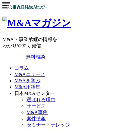
M&A・事業承継の情報を
わかりやすく発信
無料相談
コラム
M&Aニュース
M&Aを学ぶ
M&A用語集
日本M&Aセンター
選ばれる理由
サービス
M&A事例
案件情報
セミナー・ナレッジ