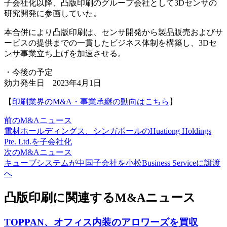
子会社化以降、凸版印刷のグループ会社として3Dセンサの
研究開発に参画していた。
本合併により凸版印刷は、センサ開発から製品販売およびサ
ービスの提供までの一貫したビジネス体制を構築し、3Dセ
ンサ事業立ち上げを加速させる。
・今後の予定
効力発生日 2023年4月1日
【
印刷業界のM&A・事業承継の動向はこちら
】
前のM&Aニュース
電材ホールディングス、シンガポールのHuationg Holdings
Pte. Ltd.を子会社化
次のM&Aニュース
キューブシステムが中国子会社を小松Business Serviceに譲渡
へ
凸版印刷に関連するM&Aニュース
TOPPAN、オフィス内装のアロワーズを買収