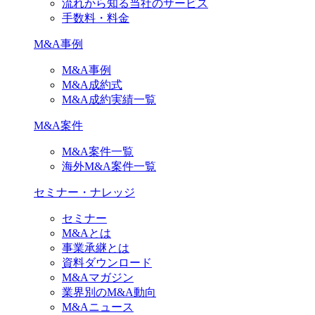
流れから知る当社のサービス
手数料・料金
M&A事例
M&A事例
M&A成約式
M&A成約実績一覧
M&A案件
M&A案件一覧
海外M&A案件一覧
セミナー・ナレッジ
セミナー
M&Aとは
事業承継とは
資料ダウンロード
M&Aマガジン
業界別のM&A動向
M&Aニュース