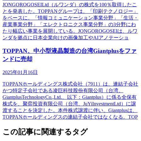
JONGOROGOSEILtd（ルワンダ）の株式を100％取得したこ
とを発表した。TOPPANグループは、「印刷テクノロジー」
をベースに、「情報コミュニケーション事業分野」「生活・
産業事業分野」「エレクトロニクス事業分野」の3分野にわ
たり幅広い事業を展開している。JONGOROGOSEIは、ルワ
ンダを拠点に日本企業向けの画像加工やAIアノテーショ
TOPPAN、中小型液晶製造の台湾Giantplusをファ
ンドに売却
2025年01月16日
TOPPANホールディングス株式会社（7911）は、連結子会社
かつ特定子会社である凌巨科技股份有限公司（台湾、
GiantplusTechnologyCo.,Ltd.、以下：Giantplus）に係る全保有
株式を、聚弈投資有限公司（台湾、JuYiInvestmentLtd）に譲
渡することを決定した。本件株式譲渡に伴い、Giantplusは、
TOPPANホールディングスの連結子会社ではなくなる。TOP
この記事に関連するタグ