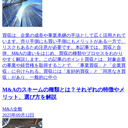
買収は、企業の成長や事業承継の手法として広く活用されて
います。売り手側にも買い手側にもメリットがある一方で、
リスクもあるため注意が必要です。本記事では、買収と合
併、M&Aの違いをはじめ、買収の種類やプロセスをわかり
やすく解説します。この記事のポイント買収とは、対象企業
の事業や経営権を取得することで、「事業買収」と「企業買
収」に分けられる。買収には「友好的買収」と「同意なき買
収」があり、一般的に中小
M&Aのスキームの種類とは？それぞれの特徴やメ
リット、選び方を解説
M&A全般
2025年09月12日