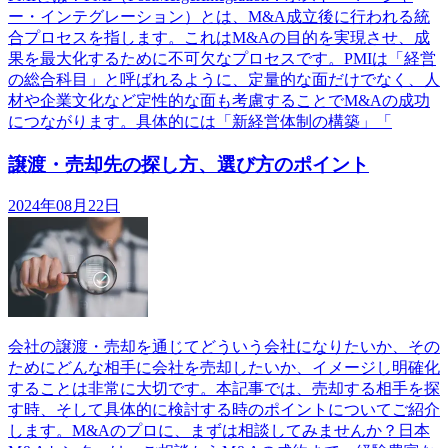
ー・インテグレーション）とは、M&A成立後に行われる統
合プロセスを指します。これはM&Aの目的を実現させ、成
果を最大化するために不可欠なプロセスです。PMIは「経営
の総合科目」と呼ばれるように、定量的な面だけでなく、人
材や企業文化など定性的な面も考慮することでM&Aの成功
につながります。具体的には「新経営体制の構築」「
譲渡・売却先の探し方、選び方のポイント
2024年08月22日
会社の譲渡・売却を通じてどういう会社になりたいか、その
ためにどんな相手に会社を売却したいか、イメージし明確化
することは非常に大切です。本記事では、売却する相手を探
す時、そして具体的に検討する時のポイントについてご紹介
します。M&Aのプロに、まずは相談してみませんか？日本