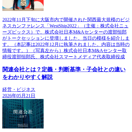
2022年11月下旬に大阪市内で開催された関西最大規模のビジ
ネスカンファレンス「WestShip2022」（主催：株式会社ニュ
ーズピックス）で、株式会社日本M&Aセンターの渡部恒郎
がトークセッションに登壇しました。当日の模様を紹介しま
す。（本記事は2022年12月に執筆されました。内容は当時の
情報です。）（写真左から）株式会社日本M&Aセンター取
締役渡部恒郎氏、株式会社スマートメディア代表取締役成
関連会社とは？定義・判断基準・子会社との違い
をわかりやすく解説
経営・ビジネス
2026年05月21日