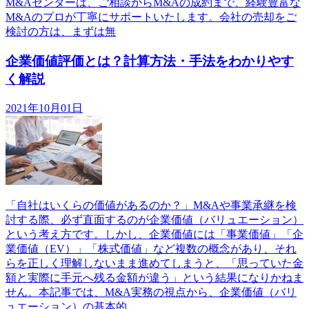
M&Aセンターは、ご相談からM&Aの成約まで、経験豊富な
M&Aのプロが丁寧にサポートいたします。会社の売却をご
検討の方は、まずは無
企業価値評価とは？計算方法・手法をわかりやす
く解説
2021年10月01日
「自社はいくらの価値があるのか？」M&Aや事業承継を検
討する際、必ず直面するのが企業価値（バリュエーション）
という考え方です。しかし、企業価値には「事業価値」「企
業価値（EV）」「株式価値」など複数の概念があり、それ
らを正しく理解しないまま進めてしまうと、「思っていた金
額と実際に手元へ残る金額が違う」という結果になりかねま
せん。本記事では、M&A実務の視点から、企業価値（バリ
ュエーション）の基本的