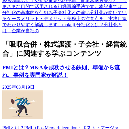
経営効率の向上や新規事業への挑戦、事業承継対策など、さ
まざまな目的で活用される組織再編手法です。本記事では、
分社化の基本的な仕組み子会社化との違い分社化が向いてい
るケースメリット・デメリット実務上の注意点を、実務目線
でわかりやすく解説します。mokuji]分社化とは？分社化と
は、企業が自社の
「吸収合併・株式譲渡・子会社・経営統
合」に関連する学ぶコンテンツ
PMIとは？M&Aを成功させる鉄則、準備から流
れ、事例を専門家が解説！
2025年03月19日
PMIとは？PMI（PostMergerIntegration：ポスト・マージャ