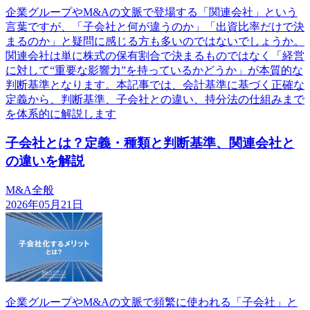
企業グループやM&Aの文脈で登場する「関連会社」という
言葉ですが、「子会社と何が違うのか」「出資比率だけで決
まるのか」と疑問に感じる方も多いのではないでしょうか。
関連会社は単に株式の保有割合で決まるものではなく「経営
に対して“重要な影響力”を持っているかどうか」が本質的な
判断基準となります。本記事では、会計基準に基づく正確な
定義から、判断基準、子会社との違い、持分法の仕組みまで
を体系的に解説します
子会社とは？定義・種類と判断基準、関連会社と
の違いを解説
M&A全般
2026年05月21日
企業グループやM&Aの文脈で頻繁に使われる「子会社」と