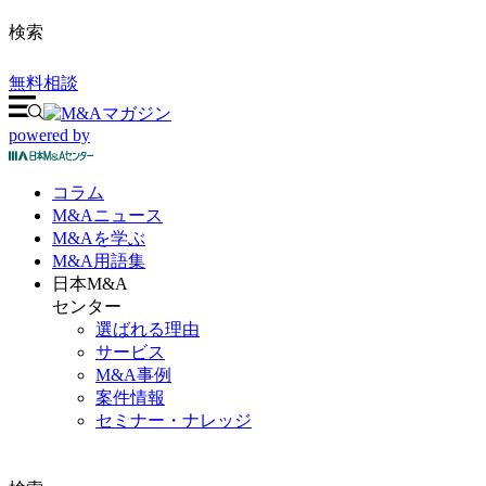
検索
無料相談
powered by
コラム
M&A
ニュース
M&Aを
学ぶ
M&A
用語集
日本M&A
センター
選ばれる理由
サービス
M&A事例
案件情報
セミナー・ナレッジ