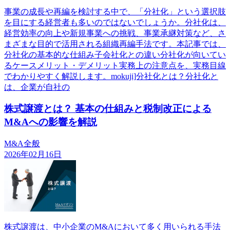
事業の成長や再編を検討する中で、「分社化」という選択肢
を目にする経営者も多いのではないでしょうか。分社化は、
経営効率の向上や新規事業への挑戦、事業承継対策など、さ
まざまな目的で活用される組織再編手法です。本記事では、
分社化の基本的な仕組み子会社化との違い分社化が向いてい
るケースメリット・デメリット実務上の注意点を、実務目線
でわかりやすく解説します。mokuji]分社化とは？分社化と
は、企業が自社の
株式譲渡とは？ 基本の仕組みと税制改正による
M&Aへの影響を解説
M&A全般
2026年02月16日
株式譲渡は、中小企業のM&Aにおいて多く用いられる手法