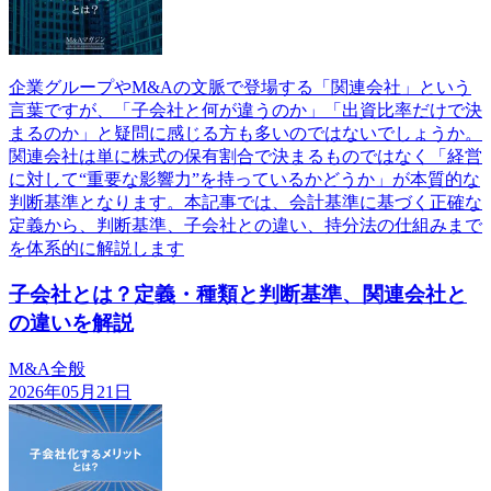
企業グループやM&Aの文脈で登場する「関連会社」という
言葉ですが、「子会社と何が違うのか」「出資比率だけで決
まるのか」と疑問に感じる方も多いのではないでしょうか。
関連会社は単に株式の保有割合で決まるものではなく「経営
に対して“重要な影響力”を持っているかどうか」が本質的な
判断基準となります。本記事では、会計基準に基づく正確な
定義から、判断基準、子会社との違い、持分法の仕組みまで
を体系的に解説します
子会社とは？定義・種類と判断基準、関連会社と
の違いを解説
M&A全般
2026年05月21日