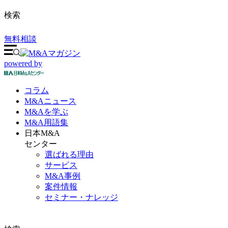
検索
無料相談
powered by
コラム
M&A
ニュース
M&Aを
学ぶ
M&A
用語集
日本M&A
センター
選ばれる理由
サービス
M&A事例
案件情報
セミナー・ナレッジ