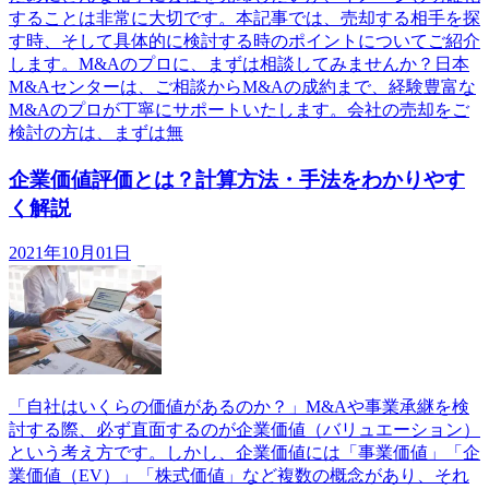
することは非常に大切です。本記事では、売却する相手を探
す時、そして具体的に検討する時のポイントについてご紹介
します。M&Aのプロに、まずは相談してみませんか？日本
M&Aセンターは、ご相談からM&Aの成約まで、経験豊富な
M&Aのプロが丁寧にサポートいたします。会社の売却をご
検討の方は、まずは無
企業価値評価とは？計算方法・手法をわかりやす
く解説
2021年10月01日
「自社はいくらの価値があるのか？」M&Aや事業承継を検
討する際、必ず直面するのが企業価値（バリュエーション）
という考え方です。しかし、企業価値には「事業価値」「企
業価値（EV）」「株式価値」など複数の概念があり、それ