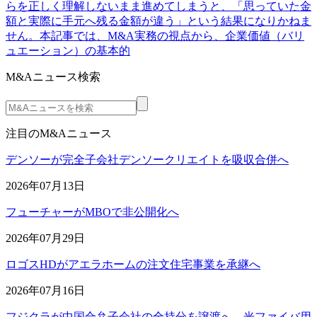
らを正しく理解しないまま進めてしまうと、「思っていた金
額と実際に手元へ残る金額が違う」という結果になりかねま
せん。本記事では、M&A実務の視点から、企業価値（バリ
ュエーション）の基本的
M&Aニュース検索
注目のM&Aニュース
デンソーが完全子会社デンソークリエイトを吸収合併へ
2026年07月13日
フューチャーがMBOで非公開化へ
2026年07月29日
ロゴスHDがアエラホームの注文住宅事業を承継へ
2026年07月16日
フジクラが中国合弁子会社の全持分を譲渡へ 光ファイバ用