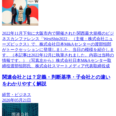
2022年11月下旬に大阪市内で開催された関西最大規模のビジ
ネスカンファレンス「WestShip2022」（主催：株式会社ニュ
ーズピックス）で、株式会社日本M&Aセンターの渡部恒郎
がトークセッションに登壇しました。当日の模様を紹介しま
す。（本記事は2022年12月に執筆されました。内容は当時の
情報です。）（写真左から）株式会社日本M&Aセンター取
締役渡部恒郎氏、株式会社スマートメディア代表取締役成
関連会社とは？定義・判断基準・子会社との違い
をわかりやすく解説
経営・ビジネス
2026年05月21日