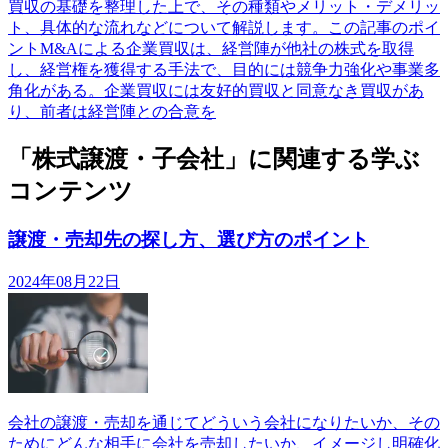
買収の基礎を整理した上で、その種類やメリット・デメリッ
ト、具体的な流れなどについて解説します。この記事のポイ
ントM&Aによる企業買収は、経営陣が他社の株式を取得
し、経営権を獲得する手法で、目的には競争力強化や事業多
角化がある。企業買収には友好的買収と同意なき買収があ
り、前者は経営陣との合意を
「株式譲渡・子会社」に関連する学ぶ
コンテンツ
譲渡・売却先の探し方、選び方のポイント
2024年08月22日
会社の譲渡・売却を通じてどういう会社になりたいか、その
ためにどんな相手に会社を売却したいか、イメージし明確化