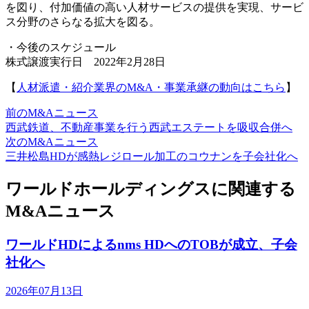
を図り、付加価値の高い人材サービスの提供を実現、サービ
ス分野のさらなる拡大を図る。
・今後のスケジュール
株式譲渡実行日 2022年2月28日
【
人材派遣・紹介業界のM&A・事業承継の動向はこちら
】
前のM&Aニュース
西武鉄道、不動産事業を行う西武エステートを吸収合併へ
次のM&Aニュース
三井松島HDが感熱レジロール加工のコウナンを子会社化へ
ワールドホールディングスに関連する
M&Aニュース
ワールドHDによるnms HDへのTOBが成立、子会
社化へ
2026年07月13日