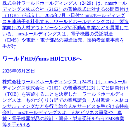
株式会社ワールドホールディングス（2429）は、nmsホール
ディングス株式会社（2162）の普通株式に対する公開買付け
（TOB）が成立し、2026年7月17日付でnmsホールディング
スを連結子会社化する。ワールドホールディングスは、製造
業向けの人材アウトソーシングや不動産事業などを展開して
いる。nmsホールディングスは、電子機器の受託製造
（EMS）や電源・電子部品の製造販売、技術者派遣事業を
手がけ
ワールドHDがnms HDにTOBへ
2026年05月29日
株式会社ワールドホールディングス（2429）は、nmsホール
ディングス株式会社（2162）の普通株式に対して公開買付け
（TOB）を実施することを決定した。ワールドホールディ
ングスは、ものづくり分野での業務請負・人材派遣・人材コ
ンサルティングなどを行う総合人材サービスを手がける持株
会社。nmsホールディングスは、人材ビジネス事業や、車
載・電子機器製品の設計・開発・製造受託を行うEMS事業
等を手がける