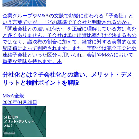
企業グループやM&Aの文脈で頻繁に使われる「子会社」と
いう言葉ですが、「どの基準で子会社と判断されるのか」
「関連会社との違いは何か」を正確に理解している方は意外
と多くありません。子会社は単に出資比率だけで決まるもの
ではなく、議決権の割合に加えて、経営に対する実質的な支
配関係によって判断されます。また、実務では完全子会社や
連結子会社といった区分も用いられ、会計やM&Aにおいて
重要な意味を持ちます。本
分社化とは？子会社化との違い、メリット・デメ
リットと検討ポイントを解説
M&A全般
2026年04月28日