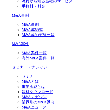
流れから知る当社のサービス
手数料・料金
M&A事例
M&A事例
M&A成約式
M&A成約実績一覧
M&A案件
M&A案件一覧
海外M&A案件一覧
セミナー・ナレッジ
セミナー
M&Aとは
事業承継とは
資料ダウンロード
M&Aマガジン
業界別のM&A動向
M&Aニュース