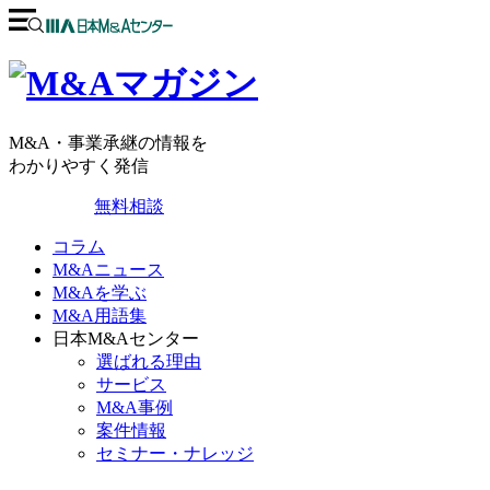
M&A・事業承継の情報を
わかりやすく発信
無料相談
コラム
M&Aニュース
M&Aを学ぶ
M&A用語集
日本M&Aセンター
選ばれる理由
サービス
M&A事例
案件情報
セミナー・ナレッジ