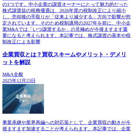
の1つです。中小企業の譲渡オーナーにとって魅力的だった
株式譲渡益の税務優遇は、2026年度の税制改正により縮小
し、売却後の手取りが「従来より減少する」方向で影響が想
定されています。そのため税制適用の2027年を前に、中小企
業M&Aでは「いつ譲渡するか」の見極めが今後ますます重
要になると考えられます。本記事では、株式譲渡の基本や税
制改正による影響
企業買収とは？買収スキームやメリット・デメリ
ットを解説
M&A全般
2025年12月23日
事業承継や業界再編への対応策として、企業買収の動きが今
後ますます加速することが考えられます。本記事では、企業