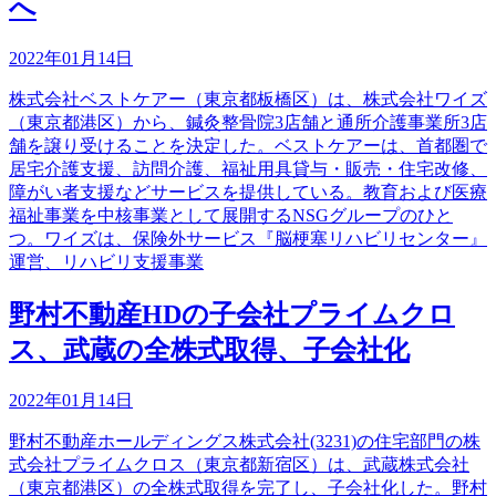
へ
2022年01月14日
株式会社ベストケアー（東京都板橋区）は、株式会社ワイズ
（東京都港区）から、鍼灸整骨院3店舗と通所介護事業所3店
舗を譲り受けることを決定した。ベストケアーは、首都圏で
居宅介護支援、訪問介護、福祉用具貸与・販売・住宅改修、
障がい者支援などサービスを提供している。教育および医療
福祉事業を中核事業として展開するNSGグループのひと
つ。ワイズは、保険外サービス『脳梗塞リハビリセンター』
運営、リハビリ支援事業
野村不動産HDの子会社プライムクロ
ス、武蔵の全株式取得、子会社化
2022年01月14日
野村不動産ホールディングス株式会社(3231)の住宅部門の株
式会社プライムクロス（東京都新宿区）は、武蔵株式会社
（東京都港区）の全株式取得を完了し、子会社化した。野村