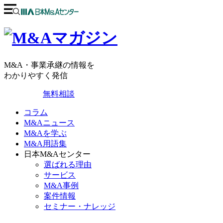
M&A・事業承継の情報を
わかりやすく発信
無料相談
コラム
M&Aニュース
M&Aを学ぶ
M&A用語集
日本M&Aセンター
選ばれる理由
サービス
M&A事例
案件情報
セミナー・ナレッジ