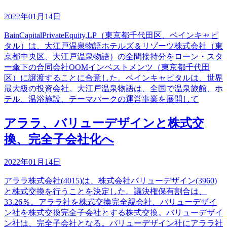
2022年01月14日
BainCapitalPrivateEquity,LP（東京都千代田区、ベインキャピ
タル）は、大江戸温泉物語ホテルズ＆リゾーツ株式会社（東
京都中央区、大江戸温泉物語）の全間接持分をローン・スタ
ー傘下の合同会社OOMインベストメンツ（東京都千代田
区）に譲渡することに合意した。ベインキャピタルは、世界
最大級の投資会社。大江戸温泉物語は、全国で温泉旅館、ホ
テル、温浴施設、テーマパークの運営事業を展開して
アララ、バリューデザインと株式交
換、完全子会社化へ
2022年01月14日
アララ株式会社(4015)は、株式会社バリューデザイン(3960)
と株式交換を行うことを決定した。議決権保有割合は、
33.26％。アララ社を株式交換完全親会社、バリューデザイ
ン社を株式交換完全子会社とする株式交換。バリューデザイ
ン社は、完全子会社となる。バリューデザイン社にアララ社