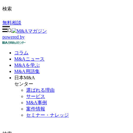
検索
無料相談
powered by
コラム
M&A
ニュース
M&Aを
学ぶ
M&A
用語集
日本M&A
センター
選ばれる理由
サービス
M&A事例
案件情報
セミナー・ナレッジ