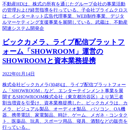
不動産HDは、株式の所有を通じたグループ会社の事業活動
の管理および経営指導を行っている。子会社プライムクロス
は、インターネット広告代理事業、WEB制作事業、デジタ
ルマーケティング支援事業を展開している。武蔵は、不動産
関連システム開発企
ビックカメラ、ライブ配信プラットフ
ォーム「SHOWROOM」運営の
SHOWROOMと資本業務提携
2022年01月14日
株式会社ビックカメラ(3048)は、ライブ配信プラットフォー
ム「SHOWROOM」など、エンターテインメント事業を展
開するSHOWROOM株式会社（東京都渋谷区）より第三者
割当増資を引受け、資本業務提携した。ビックカメラは、カ
メラ、ビジュアル製品、オーディオ製品、パソコン、OA機
器、携帯電話、家電製品、時計、ゲーム、メガネ・コンタク
ト、医薬品、玩具、スポーツ用品、寝具、酒類などの販売を
行っている。