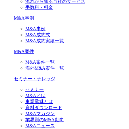
流れから知る当社のサービス
手数料・料金
M&A事例
M&A事例
M&A成約式
M&A成約実績一覧
M&A案件
M&A案件一覧
海外M&A案件一覧
セミナー・ナレッジ
セミナー
M&Aとは
事業承継とは
資料ダウンロード
M&Aマガジン
業界別のM&A動向
M&Aニュース