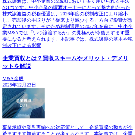
株式譲渡は、中小企業のM&Aにおいて多く用いられる手法
の1つです。中小企業の譲渡オーナーにとって魅力的だった
株式譲渡益の税務優遇は、2026年度の税制改正により縮小
し、売却後の手取りが「従来より減少する」方向で影響が想
定されています。そのため税制適用の2027年を前に、中小企
業M&Aでは「いつ譲渡するか」の見極めが今後ますます重
要になると考えられます。本記事では、株式譲渡の基本や税
制改正による影響
企業買収とは？買収スキームやメリット・デメリ
ットを解説
M&A全般
2025年12月23日
事業承継や業界再編への対応策として、企業買収の動きが今
後ますます加速することが考えられます。本記事では、企業