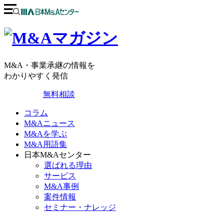
M&A・事業承継の情報を
わかりやすく発信
無料相談
コラム
M&Aニュース
M&Aを学ぶ
M&A用語集
日本M&Aセンター
選ばれる理由
サービス
M&A事例
案件情報
セミナー・ナレッジ