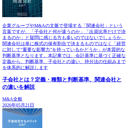
企業グループやM&Aの文脈で登場する「関連会社」という
言葉ですが、「子会社と何が違うのか」「出資比率だけで決
まるのか」と疑問に感じる方も多いのではないでしょうか。
関連会社は単に株式の保有割合で決まるものではなく「経営
に対して“重要な影響力”を持っているかどうか」が本質的な
判断基準となります。本記事では、会計基準に基づく正確な
定義から、判断基準、子会社との違い、持分法の仕組みまで
を体系的に解説します
子会社とは？定義・種類と判断基準、関連会社と
の違いを解説
M&A全般
2026年05月21日