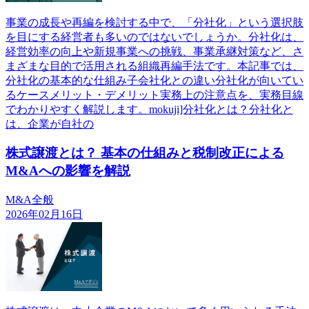
事業の成長や再編を検討する中で、「分社化」という選択肢
を目にする経営者も多いのではないでしょうか。分社化は、
経営効率の向上や新規事業への挑戦、事業承継対策など、さ
まざまな目的で活用される組織再編手法です。本記事では、
分社化の基本的な仕組み子会社化との違い分社化が向いてい
るケースメリット・デメリット実務上の注意点を、実務目線
でわかりやすく解説します。mokuji]分社化とは？分社化と
は、企業が自社の
株式譲渡とは？ 基本の仕組みと税制改正による
M&Aへの影響を解説
M&A全般
2026年02月16日