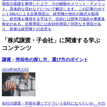
買収の基礎を整理した上で、その種類やメリット・デメリッ
ト、具体的な流れなどについて解説します。この記事のポイ
ントM&Aによる企業買収は、経営陣が他社の株式を取得
し、経営権を獲得する手法で、目的には競争力強化や事業多
角化がある。企業買収には友好的買収と同意なき買収があ
り、前者は経営陣との合意を
「株式譲渡・子会社」に関連する学ぶ
コンテンツ
譲渡・売却先の探し方、選び方のポイント
2024年08月22日
会社の譲渡・売却を通じてどういう会社になりたいか、その