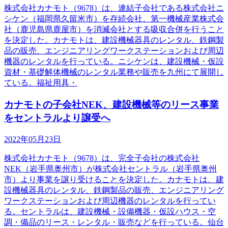
株式会社カナモト（9678）は、連結子会社である株式会社ニ
シケン（福岡県久留米市）を存続会社、第一機械産業株式会
社（鹿児島県鹿屋市）を消滅会社とする吸収合併を行うこと
を決定した。カナモトは、建設機械器具のレンタル、鉄鋼製
品の販売、エンジニアリングワークステーションおよび周辺
機器のレンタルを行っている。ニシケンは、建設機械・仮設
資材・基礎解体機械のレンタル業務や販売を九州にて展開し
ている。福祉用具・
カナモトの子会社NEK、建設機械等のリース事業
をセントラルより譲受へ
2022年05月23日
株式会社カナモト（9678）は、完全子会社の株式会社
NEK（岩手県奥州市）が株式会社セントラル（岩手県奥州
市）より事業を譲り受けることを決定した。カナモトは、建
設機械器具のレンタル、鉄鋼製品の販売、エンジニアリング
ワークステーションおよび周辺機器のレンタルを行ってい
る。セントラルは、建設機械・設備機器・仮設ハウス・空
調・備品のリース・レンタル・販売などを行っている。仙台