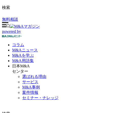
検索
無料相談
powered by
コラム
M&A
ニュース
M&Aを
学ぶ
M&A
用語集
日本M&A
センター
選ばれる理由
サービス
M&A事例
案件情報
セミナー・ナレッジ