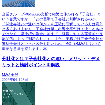
企業グループやM&Aの文脈で頻繁に使われる「子会社」と
いう言葉ですが、「どの基準で子会社と判断されるのか」
「関連会社との違いは何か」を正確に理解している方は意外
と多くありません。子会社は単に出資比率だけで決まるもの
ではなく、議決権の割合に加えて、経営に対する実質的な支
配関係によって判断されます。また、実務では完全子会社や
連結子会社といった区分も用いられ、会計やM&Aにおいて
重要な意味を持ちます。本
分社化とは？子会社化との違い、メリット・デメ
リットと検討ポイントを解説
M&A全般
2026年04月28日