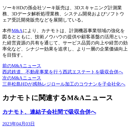
ソーキHDの孫会社ソーキ販売は、3Dスキャニング計測業
務、3Dデータ解析処理業務、システム開発およびソフトウ
ェア受託開発販売などを展開している。
本件
M&A
により、カナモトは、計測機器事業領域の強化を
図るとともに、技術ノウハウの提供や顧客基盤の活用といっ
た経営資源の共有を通じて、サービス品質の向上や経営の効
率化など、シナジー効果を追求し、より一層の企業価値向上
を目指す。
前のM&Aニュース
西武鉄道、不動産事業を行う西武エステートを吸収合併へ
次のM&Aニュース
三井松島HDが感熱レジロール加工のコウナンを子会社化へ
カナモトに関連するM&Aニュース
カナモト、連結子会社間で吸収合併へ
2023年04月03日