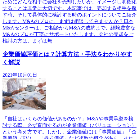
ためにどんな相手に会社を売却したいか、イメージし明確化
することは非常に大切です。本記事では、売却する相手を探
す時、そして具体的に検討する時のポイントについてご紹介
します。M&Aのプロに、まずは相談してみませんか？日本
M&Aセンターは、ご相談からM&Aの成約まで、経験豊富な
M&Aのプロが丁寧にサポートいたします。会社の売却をご
検討の方は、まずは無
企業価値評価とは？計算方法・手法をわかりやす
く解説
2021年10月01日
「自社はいくらの価値があるのか？」M&Aや事業承継を検
討する際、必ず直面するのが企業価値（バリュエーション）
という考え方です。しかし、企業価値には「事業価値」「企
業価値（EV）」「株式価値」など複数の概念があり、それ