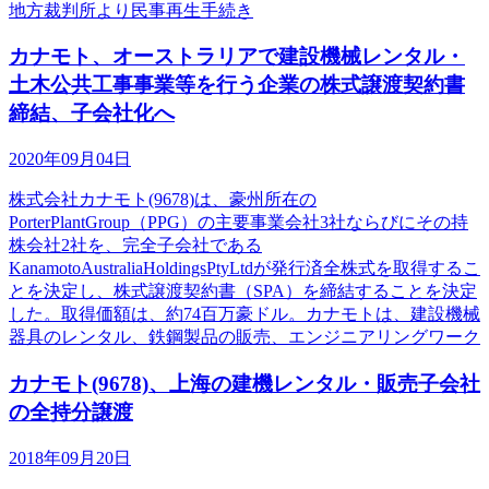
地方裁判所より民事再生手続き
カナモト、オーストラリアで建設機械レンタル・
土木公共工事事業等を行う企業の株式譲渡契約書
締結、子会社化へ
2020年09月04日
株式会社カナモト(9678)は、豪州所在の
PorterPlantGroup（PPG）の主要事業会社3社ならびにその持
株会社2社を、完全子会社である
KanamotoAustraliaHoldingsPtyLtdが発行済全株式を取得するこ
とを決定し、株式譲渡契約書（SPA）を締結することを決定
した。取得価額は、約74百万豪ドル。カナモトは、建設機械
器具のレンタル、鉄鋼製品の販売、エンジニアリングワーク
カナモト(9678)、上海の建機レンタル・販売子会社
の全持分譲渡
2018年09月20日