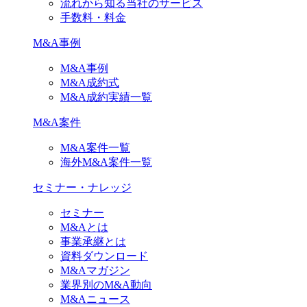
流れから知る当社のサービス
手数料・料金
M&A事例
M&A事例
M&A成約式
M&A成約実績一覧
M&A案件
M&A案件一覧
海外M&A案件一覧
セミナー・ナレッジ
セミナー
M&Aとは
事業承継とは
資料ダウンロード
M&Aマガジン
業界別のM&A動向
M&Aニュース