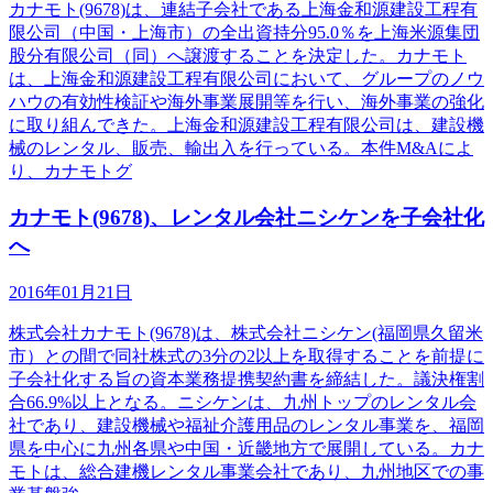
カナモト(9678)は、連結子会社である上海金和源建設工程有
限公司（中国・上海市）の全出資持分95.0％を上海米源集団
股分有限公司（同）へ譲渡することを決定した。カナモト
は、上海金和源建設工程有限公司において、グループのノウ
ハウの有効性検証や海外事業展開等を行い、海外事業の強化
に取り組んできた。上海金和源建設工程有限公司は、建設機
械のレンタル、販売、輸出入を行っている。本件M&Aによ
り、カナモトグ
カナモト(9678)、レンタル会社ニシケンを子会社化
へ
2016年01月21日
株式会社カナモト(9678)は、株式会社ニシケン(福岡県久留米
市）との間で同社株式の3分の2以上を取得することを前提に
子会社化する旨の資本業務提携契約書を締結した。議決権割
合66.9%以上となる。ニシケンは、九州トップのレンタル会
社であり、建設機械や福祉介護用品のレンタル事業を、福岡
県を中心に九州各県や中国・近畿地方で展開している。カナ
モトは、総合建機レンタル事業会社であり、九州地区での事