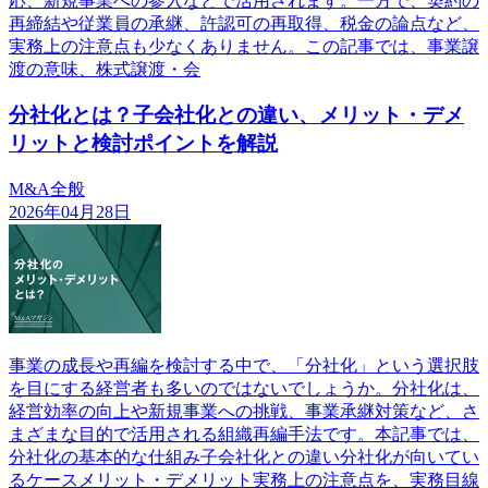
応、新規事業への参入などで活用されます。一方で、契約の
再締結や従業員の承継、許認可の再取得、税金の論点など、
実務上の注意点も少なくありません。この記事では、事業譲
渡の意味、株式譲渡・会
分社化とは？子会社化との違い、メリット・デメ
リットと検討ポイントを解説
M&A全般
2026年04月28日
事業の成長や再編を検討する中で、「分社化」という選択肢
を目にする経営者も多いのではないでしょうか。分社化は、
経営効率の向上や新規事業への挑戦、事業承継対策など、さ
まざまな目的で活用される組織再編手法です。本記事では、
分社化の基本的な仕組み子会社化との違い分社化が向いてい
るケースメリット・デメリット実務上の注意点を、実務目線