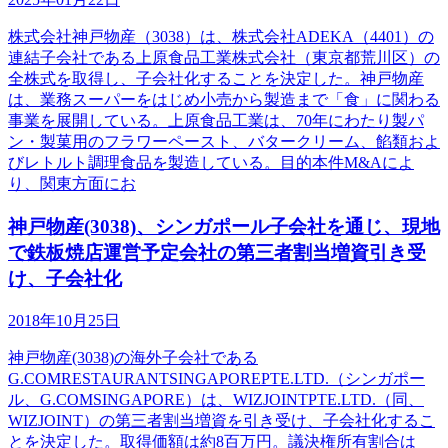
株式会社神戸物産（3038）は、株式会社ADEKA（4401）の
連結子会社である上原食品工業株式会社（東京都荒川区）の
全株式を取得し、子会社化することを決定した。神戸物産
は、業務スーパーをはじめ小売から製造まで「食」に関わる
事業を展開している。上原食品工業は、70年にわたり製パ
ン・製菓用のフラワーペースト、バタークリーム、餡類およ
びレトルト調理食品を製造している。目的本件M&Aによ
り、関東方面にお
神戸物産(3038)、シンガポール子会社を通じ、現地
で鉄板焼店運営予定会社の第三者割当増資引き受
け、子会社化
2018年10月25日
神戸物産(3038)の海外子会社である
G.COMRESTAURANTSINGAPOREPTE.LTD.（シンガポー
ル、G.COMSINGAPORE）は、WIZJOINTPTE.LTD.（同、
WIZJOINT）の第三者割当増資を引き受け、子会社化するこ
とを決定した。取得価額は約8百万円。議決権所有割合は