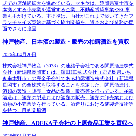
式での店舗網拡大を進めている。マキヤは、静岡県富士市を
本拠とする小売業を運営する企業。不動産賃貸事業やEC事
業も手がけている。本提携は、両社がこれまで築いてきたフ
ランチャイズ契約に基づく協力関係を、資本および業務の両
面でさらに強固
神戸物産、日本酒の製造・販売の柏露酒造を買収
2026年04月20日
株式会社神戸物産（3038）の連結子会社である関原酒造株式
会社（新潟県長岡市）は、濵田HD株式会社（鹿児島県いち
き串木野市）の完全子会社である柏露酒造株式会社（新潟県
長岡市）の全株式を取得することを決定した。関原酒造は、
酒類の製造・販売、食品の製造・販売等を行っている。柏露
酒造は、酒類の製造および酒類の販売、酒類の卸売業および
酒類の小売業等を行っている。酒造りにおける麹製造技術等
を持つ。目的関原酒
神戸物産、ADEKA子会社の上原食品工業を買収へ
2025年01月22日