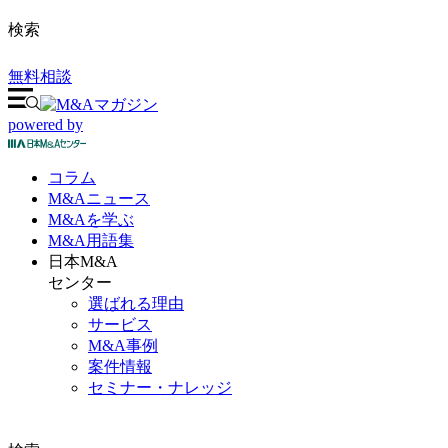
検索
無料相談
powered by
コラム
M&A
ニュース
M&Aを
学ぶ
M&A
用語集
日本M&A
センター
選ばれる理由
サービス
M&A事例
案件情報
セミナー・ナレッジ