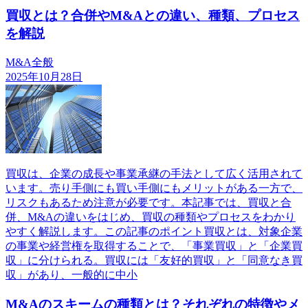
買収とは？合併やM&Aとの違い、種類、プロセス
を解説
M&A全般
2025年10月28日
買収は、企業の成長や事業承継の手法として広く活用されて
います。売り手側にも買い手側にもメリットがある一方で、
リスクもあるため注意が必要です。本記事では、買収と合
併、M&Aの違いをはじめ、買収の種類やプロセスをわかり
やすく解説します。この記事のポイント買収とは、対象企業
の事業や経営権を取得することで、「事業買収」と「企業買
収」に分けられる。買収には「友好的買収」と「同意なき買
収」があり、一般的に中小
M&Aのスキームの種類とは？それぞれの特徴やメ