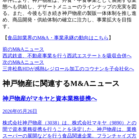
本件により、神戸物産は、外食・中食事業として展開する業
態へも供給し、デザートメニューのラインナップの充実を図
る。また、今後も引き続き神戸物産の製販一体体制を推し進
め、商品開発・供給体制の確立に注力し、事業拡大を目指
す。
【
食品卸業界のM&A・事業承継の動向はこちら
】
前のM&Aニュース
西武鉄道、不動産事業を行う西武エステートを吸収合併へ
次のM&Aニュース
三井松島HDが感熱レジロール加工のコウナンを子会社化へ
神戸物産に関連するM&Aニュース
神戸物産がマキヤと資本業務提携へ
2026年05月26日
株式会社神戸物産（3038）は、株式会社マキヤ（9890）との
間で資本業務提携を行うことを決定した。神戸物産は、業務
スーパーの展開などを行う食品関連企業。フランチャイズ方