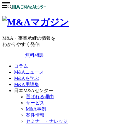
M&A・事業承継の情報を
わかりやすく発信
無料相談
コラム
M&Aニュース
M&Aを学ぶ
M&A用語集
日本M&Aセンター
選ばれる理由
サービス
M&A事例
案件情報
セミナー・ナレッジ