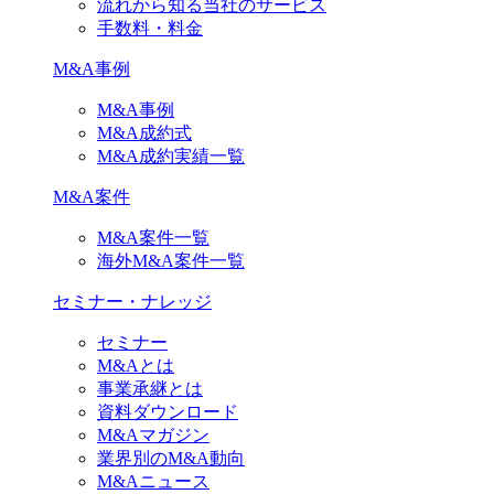
流れから知る当社のサービス
手数料・料金
M&A事例
M&A事例
M&A成約式
M&A成約実績一覧
M&A案件
M&A案件一覧
海外M&A案件一覧
セミナー・ナレッジ
セミナー
M&Aとは
事業承継とは
資料ダウンロード
M&Aマガジン
業界別のM&A動向
M&Aニュース