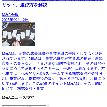
リット、選び方を解説
M&A全般
2025年09月12日
M&Aは、企業の成長戦略や事業承継の手段として広く活用
されています。M&Aは、事業承継や経営資源の補完、新規
市場への参入など、さまざまな目的で実施され、その目的や
状況に応じて選択すべきスキーム（手法）は異なります。本
記事では、代表的なM&Aスキームである株式譲渡や会社分
割、事業譲渡、株式交換のほか、第三者割当増資、合併につ
いて解説します。この記事のポイントM&Aは、その目的に
応じて、株式譲渡・事業
M&Aニュース検索