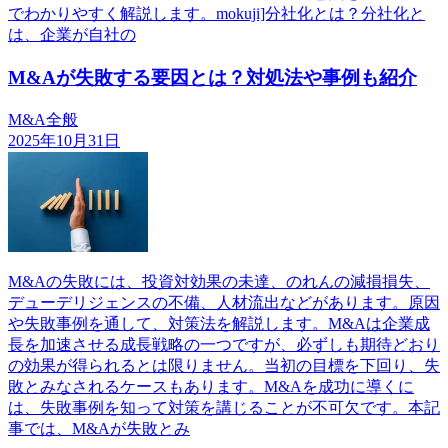
でわかりやすく解説します。mokuji]分社化とは？分社化と
は、企業が自社の
M&Aが失敗する要因とは？対処法や事例も紹介
M&A全般
2025年10月31日
M&Aの失敗には、投資対効果の未達、のれんの減損損失、
デューデリジェンスの不備、人材流出などがあります。原因
や失敗事例を通して、対策法を解説します。M&Aは企業成
長を加速させる成長戦略の一つですが、必ずしも期待どおり
の効果が得られるとは限りません。当初の目標を下回り、失
敗とみなされるケースもあります。M&Aを成功に導くに
は、失敗事例を知って対策を講じることが不可欠です。本記
事では、M&Aが失敗とみ