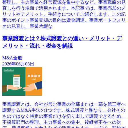
整理し、主力事業へ経営資源を集中するなど、事業戦略の見
直しを行う場面で活用されます。本記事では、事業売却のメ
リットやデメリット、手続きについてご紹介します。この記
事のポイント事業売却の目的は資金調達、事業ポートフォリ
オの見直し、事業承継な
事業譲渡とは？株式譲渡との違い・メリット・デ
メリット・流れ・税金を解説
M&A全般
2026年06月03日
事業譲渡とは、会社が営む事業の全部または一部を第三者へ
譲渡するM&A手法の1つです。株式譲渡と異なり、会社その
ものではなく特定の事業だけを切り出して譲渡できるため、
不採算部門の整理、主力事業への集中、後継者不在への対