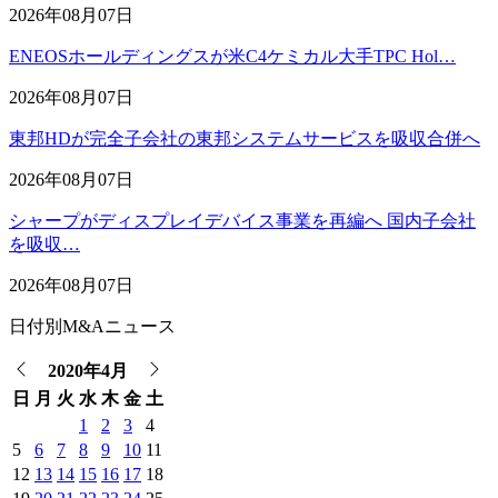
2026年08月07日
ENEOSホールディングスが米C4ケミカル大手TPC Hol…
2026年08月07日
東邦HDが完全子会社の東邦システムサービスを吸収合併へ
2026年08月07日
シャープがディスプレイデバイス事業を再編へ 国内子会社
を吸収…
2026年08月07日
日付別M&Aニュース
2020年4月
日
月
火
水
木
金
土
1
2
3
4
5
6
7
8
9
10
11
12
13
14
15
16
17
18