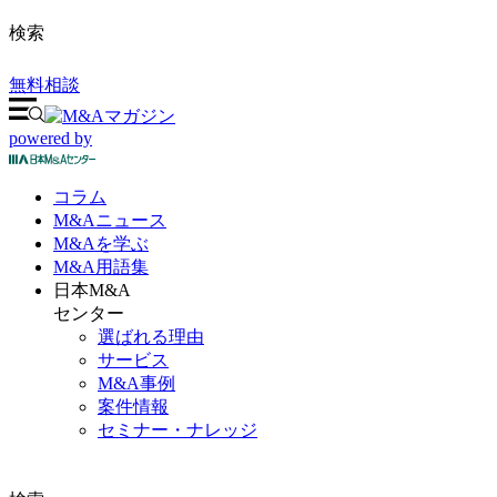
検索
無料相談
powered by
コラム
M&A
ニュース
M&Aを
学ぶ
M&A
用語集
日本M&A
センター
選ばれる理由
サービス
M&A事例
案件情報
セミナー・ナレッジ