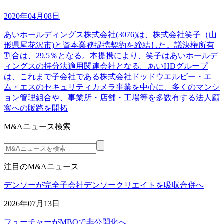
2020年04月08日
あいホールディングス株式会社(3076)は、株式会社笑子（山
形県尾花沢市)と資本業務提携契約を締結した。議決権所有
割合は、29.5％となる。本提携により、笑子はあいホールデ
ィングスの持分法適用関連会社となる。あいHDグループ
は、これまで子会社である株式会社ドッドウエルビー・エ
ム・エスのセキュリティカメラ事業を中心に、多くのマンシ
ョン管理組合や、事業所・店舗・工場等を多数有する法人顧
客への販路を開拓
M&Aニュース検索
注目のM&Aニュース
デンソーが完全子会社デンソークリエイトを吸収合併へ
2026年07月13日
フューチャーがMBOで非公開化へ