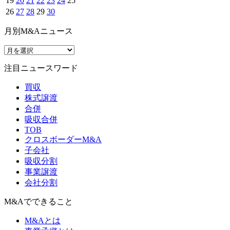
19
20
21
22
23
24
25
26
27
28
29
30
月別M&Aニュース
注目ニュースワード
買収
株式譲渡
合併
吸収合併
TOB
クロスボーダーM&A
子会社
吸収分割
事業譲渡
会社分割
M&Aでできること
M&Aとは