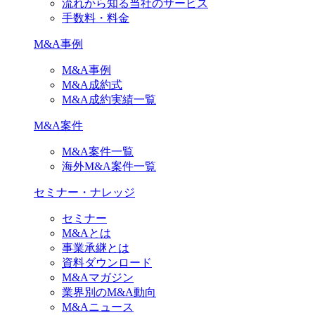
流れから知る当社のサービス
手数料・料金
M&A事例
M&A事例
M&A成約式
M&A成約実績一覧
M&A案件
M&A案件一覧
海外M&A案件一覧
セミナー・ナレッジ
セミナー
M&Aとは
事業承継とは
資料ダウンロード
M&Aマガジン
業界別のM&A動向
M&Aニュース