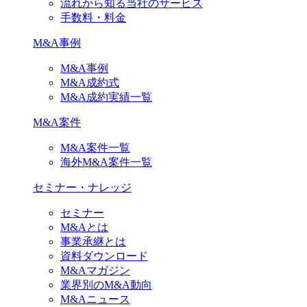
流れから知る当社のサービス
手数料・料金
M&A事例
M&A事例
M&A成約式
M&A成約実績一覧
M&A案件
M&A案件一覧
海外M&A案件一覧
セミナー・ナレッジ
セミナー
M&Aとは
事業承継とは
資料ダウンロード
M&Aマガジン
業界別のM&A動向
M&Aニュース