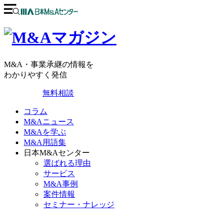
M&A・事業承継の情報を
わかりやすく発信
無料相談
コラム
M&Aニュース
M&Aを学ぶ
M&A用語集
日本M&Aセンター
選ばれる理由
サービス
M&A事例
案件情報
セミナー・ナレッジ