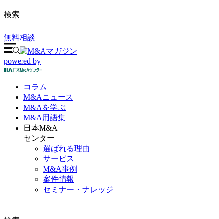
検索
無料相談
powered by
コラム
M&A
ニュース
M&Aを
学ぶ
M&A
用語集
日本M&A
センター
選ばれる理由
サービス
M&A事例
案件情報
セミナー・ナレッジ