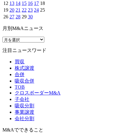
12
13
14
15
16
17
18
19
20
21
22
23
24
25
26
27
28
29
30
月別M&Aニュース
注目ニュースワード
買収
株式譲渡
合併
吸収合併
TOB
クロスボーダーM&A
子会社
吸収分割
事業譲渡
会社分割
M&Aでできること