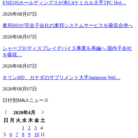
ENEOSホールディングスが米C4ケミカル大手TPC Hol…
2026年08月07日
東邦HDが完全子会社の東邦システムサービスを吸収合併へ
2026年08月07日
シャープがディスプレイデバイス事業を再編へ 国内子会社
を吸収…
2026年08月07日
キリンHD、カナダのサプリメント大手Jamieson Wel…
2026年08月07日
日付別M&Aニュース
2020年4月
日
月
火
水
木
金
土
1
2
3
4
5
6
7
8
9
10
11