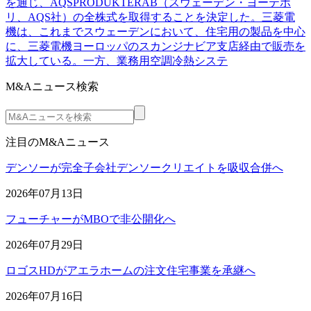
を通じ、AQSPRODUKTERAB（スウェーデン・ヨーテボ
リ、AQS社）の全株式を取得することを決定した。三菱電
機は、これまでスウェーデンにおいて、住宅用の製品を中心
に、三菱電機ヨーロッパのスカンジナビア支店経由で販売を
拡大している。一方、業務用空調冷熱システ
M&Aニュース検索
注目のM&Aニュース
デンソーが完全子会社デンソークリエイトを吸収合併へ
2026年07月13日
フューチャーがMBOで非公開化へ
2026年07月29日
ロゴスHDがアエラホームの注文住宅事業を承継へ
2026年07月16日