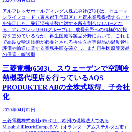
2020年04月02日
アルフレッサホールディングス株式会社(2784)は、ヒューマ
ンライフコード（東京都千代田区）と資本業務提携すること
を決定した。発行済株式数に対する所有割合は17.1%とな
る。アルフレッサHDグループは、成長分野への積極的な投
資を進めているなか、再生医療等製品分野において、これま
で高度な輸送技術が必要とされる再生医療等製品の温度管理
評価や輸送に関する業務手順を確立し、また再生医療等製品
の保管・輸送拠
三菱電機(6503)、スウェーデンで空調冷
熱機器代理店を行っているAQS
PRODUKTER ABの全株式取得、子会社
化
2020年04月02日
三菱電機株式会社(6503)は、欧州の現地法人である
MitsubishiElectricEuropeB.V.（オランダ・アムステルダム市）