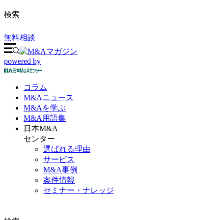
検索
無料相談
powered by
コラム
M&A
ニュース
M&Aを
学ぶ
M&A
用語集
日本M&A
センター
選ばれる理由
サービス
M&A事例
案件情報
セミナー・ナレッジ