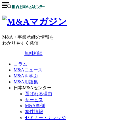
M&A・事業承継の情報を
わかりやすく発信
無料相談
コラム
M&Aニュース
M&Aを学ぶ
M&A用語集
日本M&Aセンター
選ばれる理由
サービス
M&A事例
案件情報
セミナー・ナレッジ