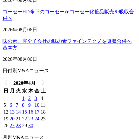
2026年08月06日
コーセーHD傘下のコーセーがコーセー化粧品販売を吸収合
併へ
2026年08月06日
味の素、完全子会社の味の素ファインテクノを吸収合併へ
基本方…
2026年08月06日
日付別M&Aニュース
2020年4月
日
月
火
水
木
金
土
1
2
3
4
5
6
7
8
9
10
11
12
13
14
15
16
17
18
19
20
21
22
23
24
25
26
27
28
29
30
月別M&Aニュース