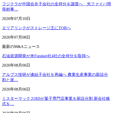
フジクラが中国合弁子会社の全持分を譲渡へ 光ファイバ用
母材事…
2026年07月10日
エリアリンクがストレージ王にTOBへ
2026年07月08日
最新のM&Aニュース
石油資源開発が米Fundare社4社の全持分を取得へ
2026年08月06日
アルプス技研が連結子会社を再編へ 農業生産事業の新設分
割と派…
2026年08月06日
ミスターマックスHDが菓子専門店事業を新設分割 新会社株
式を…