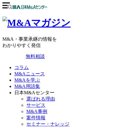
M&A・事業承継の情報を
わかりやすく発信
無料相談
コラム
M&Aニュース
M&Aを学ぶ
M&A用語集
日本M&Aセンター
選ばれる理由
サービス
M&A事例
案件情報
セミナー・ナレッジ