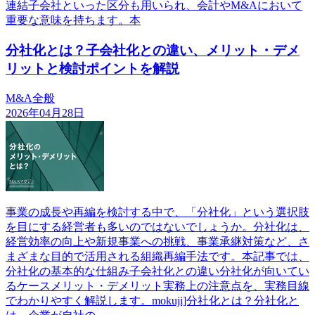
連結子会社といった区分も用いられ、会計やM&Aにおいて
重要な意味を持ちます。本
分社化とは？子会社化との違い、メリット・デメ
リットと検討ポイントを解説
M&A全般
2026年04月28日
事業の成長や再編を検討する中で、「分社化」という選択肢
を目にする経営者も多いのではないでしょうか。分社化は、
経営効率の向上や新規事業への挑戦、事業承継対策など、さ
まざまな目的で活用される組織再編手法です。本記事では、
分社化の基本的な仕組み子会社化との違い分社化が向いてい
るケースメリット・デメリット実務上の注意点を、実務目線
でわかりやすく解説します。mokuji]分社化とは？分社化と