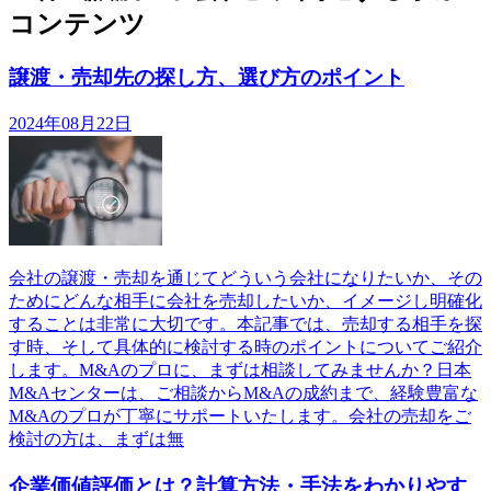
コンテンツ
譲渡・売却先の探し方、選び方のポイント
2024年08月22日
会社の譲渡・売却を通じてどういう会社になりたいか、その
ためにどんな相手に会社を売却したいか、イメージし明確化
することは非常に大切です。本記事では、売却する相手を探
す時、そして具体的に検討する時のポイントについてご紹介
します。M&Aのプロに、まずは相談してみませんか？日本
M&Aセンターは、ご相談からM&Aの成約まで、経験豊富な
M&Aのプロが丁寧にサポートいたします。会社の売却をご
検討の方は、まずは無
企業価値評価とは？計算方法・手法をわかりやす