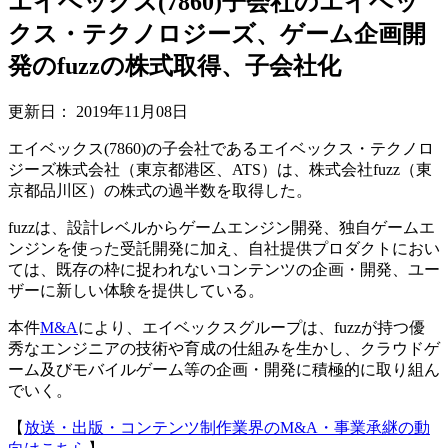
エイベックス(7860)子会社のエイベッ
クス・テクノロジーズ、ゲーム企画開
発のfuzzの株式取得、子会社化
更新日：
2019年11月08日
エイベックス(7860)の子会社であるエイベックス・テクノロ
ジーズ株式会社（東京都港区、ATS）は、株式会社fuzz（東
京都品川区）の株式の過半数を取得した。
fuzzは、設計レベルからゲームエンジン開発、独自ゲームエ
ンジンを使った受託開発に加え、自社提供プロダクトにおい
ては、既存の枠に捉われないコンテンツの企画・開発、ユー
ザーに新しい体験を提供している。
本件
M&A
により、エイベックスグループは、fuzzが持つ優
秀なエンジニアの技術や育成の仕組みを生かし、クラウドゲ
ーム及びモバイルゲーム等の企画・開発に積極的に取り組ん
でいく。
【
放送・出版・コンテンツ制作業界のM&A・事業承継の動