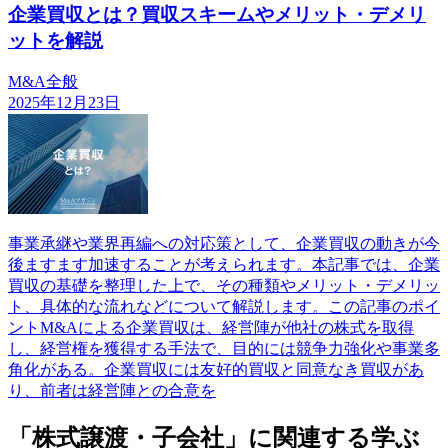
企業買収とは？買収スキームやメリット・デメリ
ットを解説
M&A全般
2025年12月23日
事業承継や業界再編への対応策として、企業買収の動きが今
後ますます加速することが考えられます。本記事では、企業
買収の基礎を整理した上で、その種類やメリット・デメリッ
ト、具体的な流れなどについて解説します。この記事のポイ
ントM&Aによる企業買収は、経営陣が他社の株式を取得
し、経営権を獲得する手法で、目的には競争力強化や事業多
角化がある。企業買収には友好的買収と同意なき買収があ
り、前者は経営陣との合意を
「株式譲渡・子会社」に関連する学ぶ