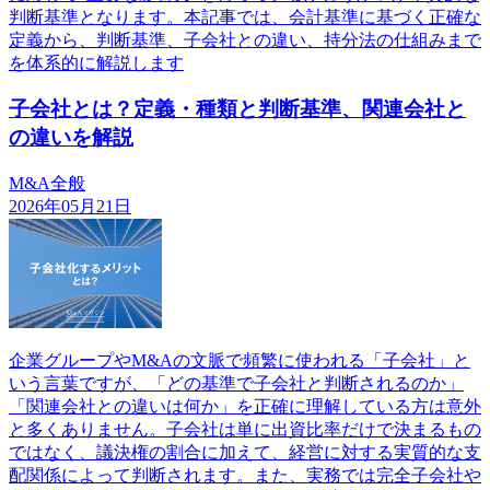
判断基準となります。本記事では、会計基準に基づく正確な
定義から、判断基準、子会社との違い、持分法の仕組みまで
を体系的に解説します
子会社とは？定義・種類と判断基準、関連会社と
の違いを解説
M&A全般
2026年05月21日
企業グループやM&Aの文脈で頻繁に使われる「子会社」と
いう言葉ですが、「どの基準で子会社と判断されるのか」
「関連会社との違いは何か」を正確に理解している方は意外
と多くありません。子会社は単に出資比率だけで決まるもの
ではなく、議決権の割合に加えて、経営に対する実質的な支
配関係によって判断されます。また、実務では完全子会社や