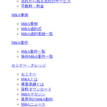
流れから知る当社のサービス
手数料・料金
M&A事例
M&A事例
M&A成約式
M&A成約実績一覧
M&A案件
M&A案件一覧
海外M&A案件一覧
セミナー・ナレッジ
セミナー
M&Aとは
事業承継とは
資料ダウンロード
M&Aマガジン
業界別のM&A動向
M&Aニュース