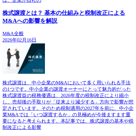
は、企業が自社の
株式譲渡とは？ 基本の仕組みと税制改正による
M&Aへの影響を解説
M&A全般
2026年02月16日
株式譲渡は、中小企業のM&Aにおいて多く用いられる手法
の1つです。中小企業の譲渡オーナーにとって魅力的だった
株式譲渡益の税務優遇は、2026年度の税制改正により縮小
し、売却後の手取りが「従来より減少する」方向で影響が想
定されています。そのため税制適用の2027年を前に、中小企
業M&Aでは「いつ譲渡するか」の見極めが今後ますます重
要になると考えられます。本記事では、株式譲渡の基本や税
制改正による影響