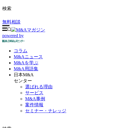
検索
無料相談
powered by
コラム
M&A
ニュース
M&Aを
学ぶ
M&A
用語集
日本M&A
センター
選ばれる理由
サービス
M&A事例
案件情報
セミナー・ナレッジ