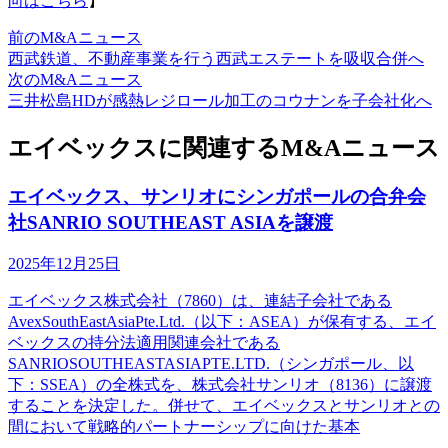
向はこちら
】
前のM&Aニュース
西武鉄道、不動産事業を行う西武エステートを吸収合併へ
次のM&Aニュース
三井松島HDが感熱レジロール加工のコウナンを子会社化へ
エイベックスに関連するM&Aニュース
エイベックス、サンリオにシンガポールの合弁会
社SANRIO SOUTHEAST ASIAを譲渡
2025年12月25日
エイベックス株式会社（7860）は、連結子会社である
AvexSouthEastAsiaPte.Ltd.（以下：ASEA）が保有する、エイ
ベックスの持分法適用関連会社である
SANRIOSOUTHEASTASIAPTE.LTD.（シンガポール、以
下：SSEA）の全株式を、株式会社サンリオ（8136）に譲渡
することを決定した。併せて、エイベックスとサンリオとの
間において戦略的パートナーシップに向けた基本