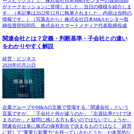
ーズピックス）で、株式会社日本M&Aセンターの渡部恒郎
がトークセッションに登壇しました。当日の模様を紹介しま
す。（本記事は2022年12月に執筆されました。内容は当時の
情報です。）（写真左から）株式会社日本M&Aセンター取
締役渡部恒郎氏、株式会社スマートメディア代表取締役成
関連会社とは？定義・判断基準・子会社との違い
をわかりやすく解説
経営・ビジネス
2026年05月21日
企業グループやM&Aの文脈で登場する「関連会社」という
言葉ですが、「子会社と何が違うのか」「出資比率だけで決
まるのか」と疑問に感じる方も多いのではないでしょうか。
関連会社は単に株式の保有割合で決まるものではなく「経営
に対して“重要な影響力”を持っているかどうか」が本質的な