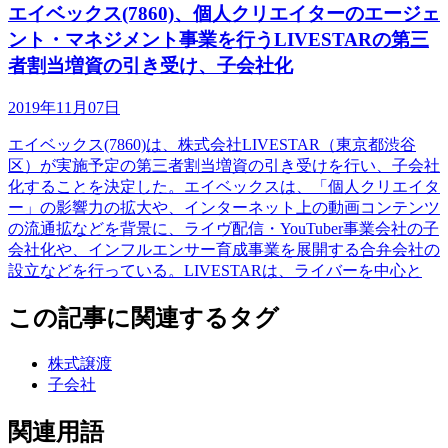
エイベックス(7860)、個人クリエイターのエージェ
ント・マネジメント事業を行うLIVESTARの第三
者割当増資の引き受け、子会社化
2019年11月07日
エイベックス(7860)は、株式会社LIVESTAR（東京都渋谷
区）が実施予定の第三者割当増資の引き受けを行い、子会社
化することを決定した。エイベックスは、「個人クリエイタ
ー」の影響力の拡大や、インターネット上の動画コンテンツ
の流通拡などを背景に、ライヴ配信・YouTuber事業会社の子
会社化や、インフルエンサー育成事業を展開する合弁会社の
設立などを行っている。LIVESTARは、ライバーを中心と
この記事に関連するタグ
株式譲渡
子会社
関連用語