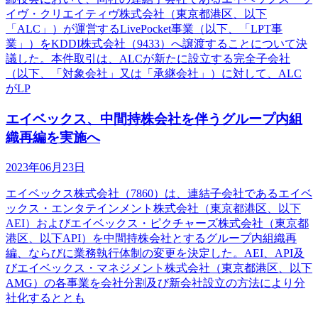
イヴ・クリエイティヴ株式会社（東京都港区、以下
「ALC」）が運営するLivePocket事業（以下、「LPT事
業」）をKDDI株式会社（9433）へ譲渡することについて決
議した。本件取引は、ALCが新たに設立する完全子会社
（以下、「対象会社」又は「承継会社」）に対して、ALC
がLP
エイベックス、中間持株会社を伴うグループ内組
織再編を実施へ
2023年06月23日
エイベックス株式会社（7860）は、連結子会社であるエイベ
ックス・エンタテインメント株式会社（東京都港区、以下
AEI）およびエイベックス・ピクチャーズ株式会社（東京都
港区、以下API）を中間持株会社とするグループ内組織再
編、ならびに業務執行体制の変更を決定した。AEI、API及
びエイベックス・マネジメント株式会社（東京都港区、以下
AMG）の各事業を会社分割及び新会社設立の方法により分
社化するととも