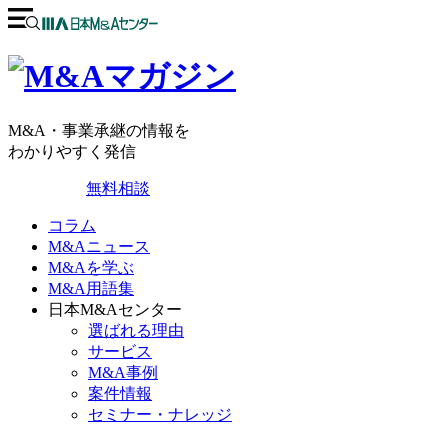
M&A・事業承継の情報を
わかりやすく発信
無料相談
コラム
M&Aニュース
M&Aを学ぶ
M&A用語集
日本M&Aセンター
選ばれる理由
サービス
M&A事例
案件情報
セミナー・ナレッジ