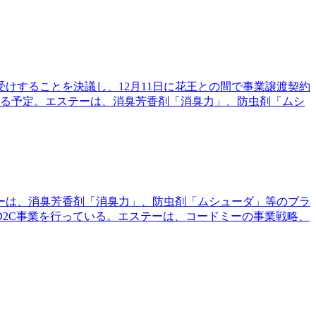
受けすることを決議し、12月11日に花王との間で事業譲渡契約
する予定。エステーは、消臭芳香剤「消臭力」、防虫剤「ムシ
テーは、消臭芳香剤「消臭力」、防虫剤「ムシューダ」等のブラ
2C事業を行っている。エステーは、コードミーの事業戦略、