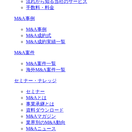
流れから知る当社のサービス
手数料・料金
M&A事例
M&A事例
M&A成約式
M&A成約実績一覧
M&A案件
M&A案件一覧
海外M&A案件一覧
セミナー・ナレッジ
セミナー
M&Aとは
事業承継とは
資料ダウンロード
M&Aマガジン
業界別のM&A動向
M&Aニュース