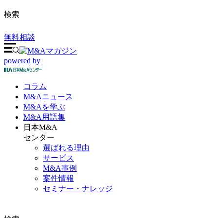
検索
無料相談
powered by
コラム
M&A
ニュース
M&Aを
学ぶ
M&A
用語集
日本M&A
センター
選ばれる理由
サービス
M&A事例
案件情報
セミナー・ナレッジ