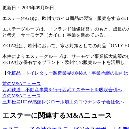
更新日：
2019年09月06日
エステー(4951)は、欧州でカイロ商品の製造・販売をするZET
エステーグループは、「ブランド価値経営」のもと、成長の
と考え、サーモケア（カイロ）事業を進めている。
ZETA社は、欧州において、寒さ対策としての商品「ONLY 
本件によりエステーグループは、サーモケア事業拡大施策の
ZETA社が保有するブランド・欧州での販売ルートを活用し
【
化粧品・トイレタリー製造業界のM&A・事業承継の動向は
前のM&Aニュース
西武鉄道、不動産事業を行う西武エステートを吸収合併へ
次のM&Aニュース
三井松島HDが感熱レジロール加工のコウナンを子会社化へ
エステーに関連するM&Aニュース