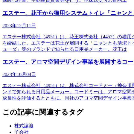
保険代理業、不動産賃貸業等を行う。本株式交付の目的エ
エステー、花王から猫用システムトイレ「ニャンと
2023年12月11日
エステー株式会社（4951）は、花王株式会社（4452）の
を締結した。エステーは花王が展開する「ニャンとも清潔トイ
ューダ」等のブランドで知られる日用品メーカー。花王は
エステー、アロマ空間デザイン事業を展開するコー
2023年10月04日
エステー株式会社（4951）は、株式会社コードミー（神奈
ンドで知られる日用品メーカー。コードミーは、アロマ空間
成長性を評価するとともに、同社のアロマ空間デザイン事業
この記事に関連するタグ
株式譲渡
子会社