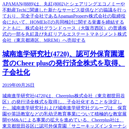
APAMAN(8889)は、丸紅(8002)とシェアリングエコノミーや
不動産Techに関連した新たなサービス提供などの協議を行っ
ており、完全子会社であるApamanProperty株式会社の取締役
会において、HOMEIoTの共同検討に関する覚書を締結する
とともに、株式会社グランドゥース（大阪市西区）の普通株
式の一部を丸紅及び丸紅リアルエステートマネジメント株式
会社（東京都港区、MREM）へ売却する
城南進学研究社(4720)、認可外保育園運
営のCheer plusの発行済全株式を取得、
子会社化
2019年09月26日
城南進学研究社(4720)は、Cheerplus株式会社（東京都世田谷
区）の発行済全株式を取得し、子会社化することを決定し
た。城南進学研究社および城南進学研究社グループは、保育
園や英語教室などの乳幼児教育事業について積極的な教室展
開やM&Aによる事業の拡大を進めている。Cheerplus社は、
東京都世田谷区に認可外保育園「サニーキッズインターナシ