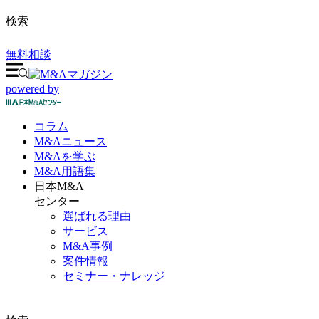
検索
無料相談
powered by
コラム
M&A
ニュース
M&Aを
学ぶ
M&A
用語集
日本M&A
センター
選ばれる理由
サービス
M&A事例
案件情報
セミナー・ナレッジ