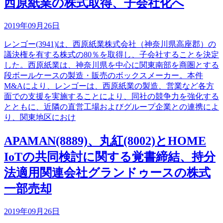
西原紙業の株式取得、子会社化へ
2019年09月26日
レンゴー(3941)は、西原紙業株式会社（神奈川県高座郡）の
議決権を有する株式の80％を取得し、子会社することを決定
した。西原紙業は、神奈川県を中心に関東南部を商圏とする
段ボールケースの製造・販売のボックスメーカー。本件
M&Aにより、レンゴーは、西原紙業の製造、営業など各方
面での支援を実施することにより、同社の競争力を強化する
とともに、近隣の直営工場およびグループ企業との連携によ
り、関東地区におけ
APAMAN(8889)、丸紅(8002)とHOME
IoTの共同検討に関する覚書締結、持分
法適用関連会社グランドゥースの株式
一部売却
2019年09月26日