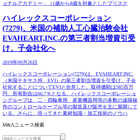
ョナルアカデミー」（1歳から8歳を対象としたプリスク
ハイレックスコーポレーション
(7279)、米国の補助人工心臓治験会社
EVAHEART,INC.の第三者割当増資引受
け、子会社化へ
2019年09月26日
ハイレックスコーポレーション(7279)は、EVAHEART,INC.
（米国テキサス州、EVI）の第三者割当増資を引受け、子会
社化することについてEVIと合意した。取得価額は585百万
円。所有割合は66.7％となる。ハイレックスコーポレーショ
ングループは、二・四輪車用、産業機器用等の多数の遠隔操
作のコントロールケーブル等の製造及び販売を主に展開して
いる。さらに、培ってきた素材知識・加工技術のノウハ
M&Aニュース検索