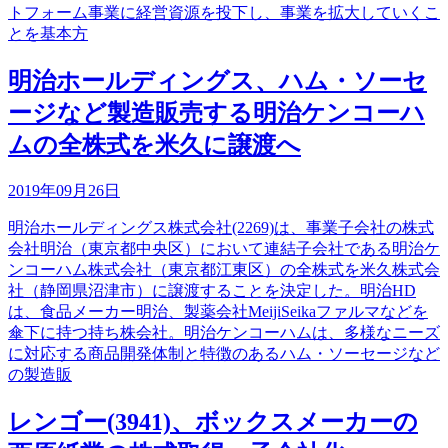
トフォーム事業に経営資源を投下し、事業を拡大していくこ
とを基本方
明治ホールディングス、ハム・ソーセ
ージなど製造販売する明治ケンコーハ
ムの全株式を米久に譲渡へ
2019年09月26日
明治ホールディングス株式会社(2269)は、事業子会社の株式
会社明治（東京都中央区）において連結子会社である明治ケ
ンコーハム株式会社（東京都江東区）の全株式を米久株式会
社（静岡県沼津市）に譲渡することを決定した。明治HD
は、食品メーカー明治、製薬会社MeijiSeikaファルマなどを
傘下に持つ持ち株会社。明治ケンコーハムは、多様なニーズ
に対応する商品開発体制と特徴のあるハム・ソーセージなど
の製造販
レンゴー(3941)、ボックスメーカーの