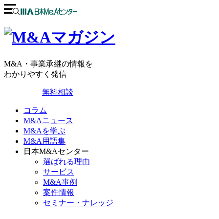
M&A・事業承継の情報を
わかりやすく発信
無料相談
コラム
M&Aニュース
M&Aを学ぶ
M&A用語集
日本M&Aセンター
選ばれる理由
サービス
M&A事例
案件情報
セミナー・ナレッジ