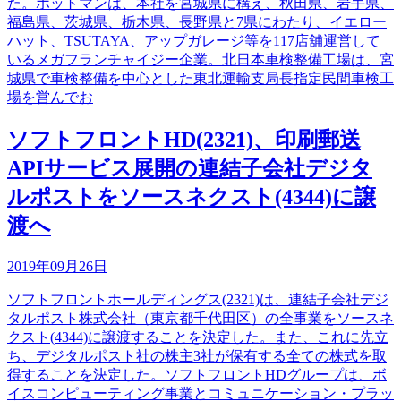
た。ホットマンは、本社を宮城県に構え、秋田県、岩手県、
福島県、茨城県、栃木県、長野県と7県にわたり、イエロー
ハット、TSUTAYA、アップガレージ等を117店舖運営して
いるメガフランチャイジー企業。北日本車検整備工場は、宮
城県で車検整備を中心とした東北運輸支局長指定民間車検工
場を営んでお
ソフトフロントHD(2321)、印刷郵送
APIサービス展開の連結子会社デジタ
ルポストをソースネクスト(4344)に譲
渡へ
2019年09月26日
ソフトフロントホールディングス(2321)は、連結子会社デジ
タルポスト株式会社（東京都千代田区）の全事業をソースネ
クスト(4344)に譲渡することを決定した。また、これに先立
ち、デジタルポスト社の株主3社が保有する全ての株式を取
得することを決定した。ソフトフロントHDグループは、ボ
イスコンピューティング事業とコミュニケーション・プラッ