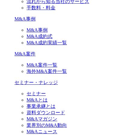
流れから知る当社のサービス
手数料・料金
M&A事例
M&A事例
M&A成約式
M&A成約実績一覧
M&A案件
M&A案件一覧
海外M&A案件一覧
セミナー・ナレッジ
セミナー
M&Aとは
事業承継とは
資料ダウンロード
M&Aマガジン
業界別のM&A動向
M&Aニュース