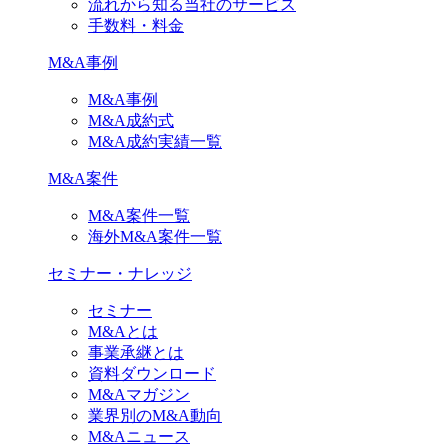
流れから知る当社のサービス
手数料・料金
M&A事例
M&A事例
M&A成約式
M&A成約実績一覧
M&A案件
M&A案件一覧
海外M&A案件一覧
セミナー・ナレッジ
セミナー
M&Aとは
事業承継とは
資料ダウンロード
M&Aマガジン
業界別のM&A動向
M&Aニュース