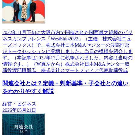
2022年11月下旬に大阪市内で開催された関西最大規模のビジ
ネスカンファレンス「WestShip2022」（主催：株式会社ニュ
ーズピックス）で、株式会社日本M&Aセンターの渡部恒郎
がトークセッションに登壇しました。当日の模様を紹介しま
す。（本記事は2022年12月に執筆されました。内容は当時の
情報です。）（写真左から）株式会社日本M&Aセンター取
締役渡部恒郎氏、株式会社スマートメディア代表取締役成
関連会社とは？定義・判断基準・子会社との違い
をわかりやすく解説
経営・ビジネス
2026年05月21日