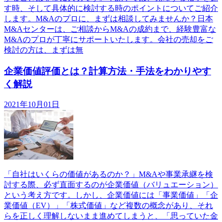
す時、そして具体的に検討する時のポイントについてご紹介
します。M&Aのプロに、まずは相談してみませんか？日本
M&Aセンターは、ご相談からM&Aの成約まで、経験豊富な
M&Aのプロが丁寧にサポートいたします。会社の売却をご
検討の方は、まずは無
企業価値評価とは？計算方法・手法をわかりやす
く解説
2021年10月01日
「自社はいくらの価値があるのか？」M&Aや事業承継を検
討する際、必ず直面するのが企業価値（バリュエーション）
という考え方です。しかし、企業価値には「事業価値」「企
業価値（EV）」「株式価値」など複数の概念があり、それ
らを正しく理解しないまま進めてしまうと、「思っていた金