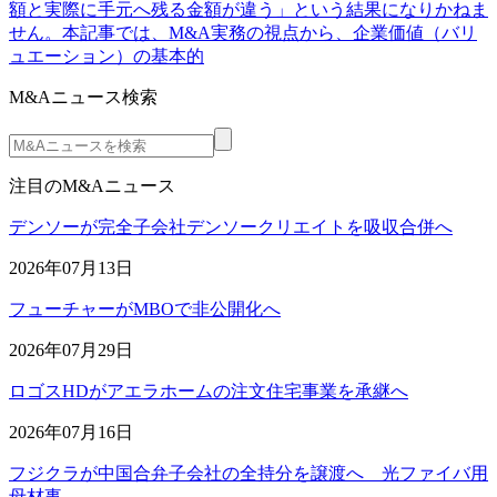
額と実際に手元へ残る金額が違う」という結果になりかねま
せん。本記事では、M&A実務の視点から、企業価値（バリ
ュエーション）の基本的
M&Aニュース検索
注目のM&Aニュース
デンソーが完全子会社デンソークリエイトを吸収合併へ
2026年07月13日
フューチャーがMBOで非公開化へ
2026年07月29日
ロゴスHDがアエラホームの注文住宅事業を承継へ
2026年07月16日
フジクラが中国合弁子会社の全持分を譲渡へ 光ファイバ用
母材事…