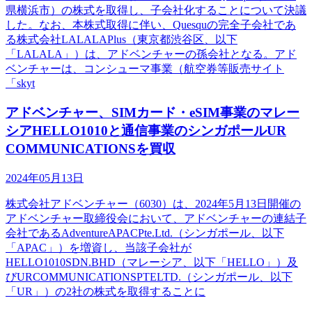
県横浜市）の株式を取得し、子会社化することについて決議
した。なお、本株式取得に伴い、Quesquの完全子会社であ
る株式会社LALALAPlus（東京都渋谷区、以下
「LALALA」）は、アドベンチャーの孫会社となる。アド
ベンチャーは、コンシューマ事業（航空券等販売サイト
「skyt
アドベンチャー、SIMカード・eSIM事業のマレー
シアHELLO1010と通信事業のシンガポールUR
COMMUNICATIONSを買収
2024年05月13日
株式会社アドベンチャー（6030）は、2024年5月13日開催の
アドベンチャー取締役会において、アドベンチャーの連結子
会社であるAdventureAPACPte.Ltd.（シンガポール、以下
「APAC」）を増資し、当該子会社が
HELLO1010SDN.BHD（マレーシア、以下「HELLO」）及
びURCOMMUNICATIONSPTELTD.（シンガポール、以下
「UR」）の2社の株式を取得することに