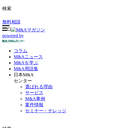
検索
無料相談
powered by
コラム
M&A
ニュース
M&Aを
学ぶ
M&A
用語集
日本M&A
センター
選ばれる理由
サービス
M&A事例
案件情報
セミナー・ナレッジ