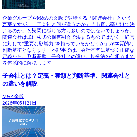
企業グループやM&Aの文脈で登場する「関連会社」という
言葉ですが、「子会社と何が違うのか」「出資比率だけで決
まるのか」と疑問に感じる方も多いのではないでしょうか。
関連会社は単に株式の保有割合で決まるものではなく「経営
に対して“重要な影響力”を持っているかどうか」が本質的な
判断基準となります。本記事では、会計基準に基づく正確な
定義から、判断基準、子会社との違い、持分法の仕組みまで
を体系的に解説します
子会社とは？定義・種類と判断基準、関連会社と
の違いを解説
M&A全般
2026年05月21日