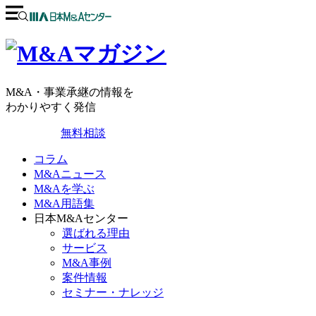
M&A・事業承継の情報を
わかりやすく発信
無料相談
コラム
M&Aニュース
M&Aを学ぶ
M&A用語集
日本M&Aセンター
選ばれる理由
サービス
M&A事例
案件情報
セミナー・ナレッジ