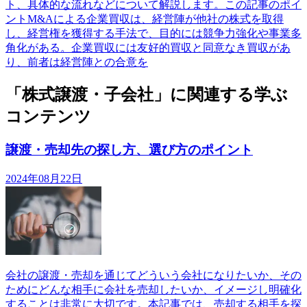
ト、具体的な流れなどについて解説します。この記事のポイ
ントM&Aによる企業買収は、経営陣が他社の株式を取得
し、経営権を獲得する手法で、目的には競争力強化や事業多
角化がある。企業買収には友好的買収と同意なき買収があ
り、前者は経営陣との合意を
「株式譲渡・子会社」に関連する学ぶ
コンテンツ
譲渡・売却先の探し方、選び方のポイント
2024年08月22日
会社の譲渡・売却を通じてどういう会社になりたいか、その
ためにどんな相手に会社を売却したいか、イメージし明確化
することは非常に大切です。本記事では、売却する相手を探