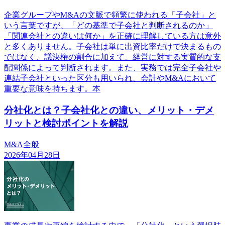
企業グループやM&Aの文脈で頻繁に使われる「子会社」と
いう言葉ですが、「どの基準で子会社と判断されるのか」
「関連会社との違いは何か」を正確に理解している方は意外
と多くありません。子会社は単に出資比率だけで決まるもの
ではなく、議決権の割合に加えて、経営に対する実質的な支
配関係によって判断されます。また、実務では完全子会社や
連結子会社といった区分も用いられ、会計やM&Aにおいて
重要な意味を持ちます。本
分社化とは？子会社化との違い、メリット・デメ
リットと検討ポイントを解説
M&A全般
2026年04月28日