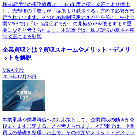
株式譲渡益の税務優遇は、2026年度の税制改正により縮小
し、売却後の手取りが「従来より減少する」方向で影響が想
定されています。そのため税制適用の2027年を前に、中小企
業M&Aでは「いつ譲渡するか」の見極めが今後ますます重
要になると考えられます。本記事では、株式譲渡の基本や税
制改正による影響
企業買収とは？買収スキームやメリット・デメリ
ットを解説
M&A全般
2025年12月23日
事業承継や業界再編への対応策として、企業買収の動きが今
後ますます加速することが考えられます。本記事では、企業
買収の基礎を整理した上で、その種類やメリット・デメリッ