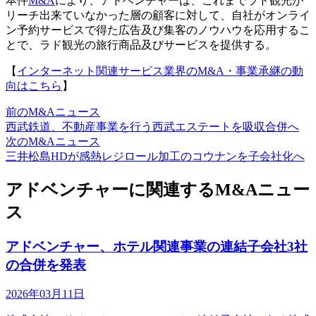
本件
M&A
により、アドベンチャーは、これまでラド観光が
リーチ出来ていなかった層の顧客に対して、自社がオンライ
ン予約サービスで得た広告及び集客のノウハウを応用するこ
とで、ラド観光の旅行商品及びサービスを提供する。
【
インターネット関連サービス業界のM&A・事業承継の動
向はこちら
】
前のM&Aニュース
西武鉄道、不動産事業を行う西武エステートを吸収合併へ
次のM&Aニュース
三井松島HDが感熱レジロール加工のコウナンを子会社化へ
アドベンチャーに関連するM&Aニュー
ス
アドベンチャー、ホテル関連事業の連結子会社3社
の合併を発表
2026年03月11日