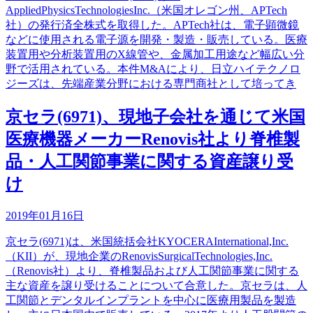
AppliedPhysicsTechnologiesInc.（米国オレゴン州、APTech
社）の発行済全株式を取得した。APTech社は、電子顕微鏡
などに使用される電子源を開発・製造・販売している。医療
装置用や分析装置用のX線管や、金属加工用途など幅広い分
野で活用されている。本件M&Aにより、日立ハイテクノロ
ジーズは、先端産業分野における専門商社として培ってき
京セラ(6971)、現地子会社を通じて米国
医療機器メーカーRenovis社より脊椎製
品・人工関節事業に関する資産譲り受
け
2019年01月16日
京セラ(6971)は、米国統括会社KYOCERAInternational,Inc.
（KII）が、現地企業のRenovisSurgicalTechnologies,Inc.
（Renovis社）より、脊椎製品および人工関節事業に関する
主な資産を譲り受けることについて合意した。京セラは、人
工関節とデンタルインプラントを中心に医療用製品を製造