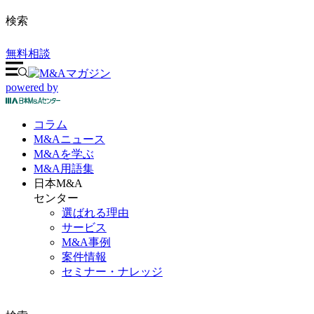
検索
無料相談
powered by
コラム
M&A
ニュース
M&Aを
学ぶ
M&A
用語集
日本M&A
センター
選ばれる理由
サービス
M&A事例
案件情報
セミナー・ナレッジ