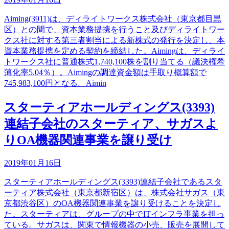
Aiming(3911)は、ディライトワークス株式会社（東京都目黒
区）との間で、資本業務提携を行うこと及びディライトワー
クス社に対する第三者割当による新株式の発行を決定し、本
資本業務提携を定める契約を締結した。Aimingは、ディライ
トワークス社に普通株式1,740,100株を割り当てる（議決権希
薄化率5.04％）。Aimingの調達資金額は手取り概算額で
745,983,100円となる。Aimin
スターティアホールディングス(3393)
連結子会社のスターティア、サガスよ
りOA機器関連事業を譲り受け
2019年01月16日
スターティアホールディングス(3393)連結子会社であるスタ
ーティア株式会社（東京都新宿区）は、株式会社サガス（東
京都渋谷区）のOA機器関連事業を譲り受けることを決定し
た。スターティアは、グループの中でITインフラ事業を担っ
ている。サガスは、関東で情報機器の小売、販売を展開して