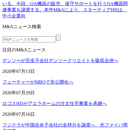
いる。今回、OA機器の販売、保守サポートを行うOA機器関
連事業を譲渡する。本件M&Aにより、スターティアHDは、
中小企業向
M&Aニュース検索
注目のM&Aニュース
デンソーが完全子会社デンソークリエイトを吸収合併へ
2026年07月13日
フューチャーがMBOで非公開化へ
2026年07月29日
ロゴスHDがアエラホームの注文住宅事業を承継へ
2026年07月16日
フジクラが中国合弁子会社の全持分を譲渡へ 光ファイバ用