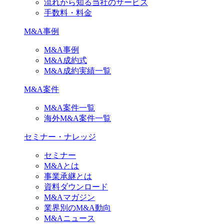
流れから知る当社のサービス
手数料・料金
M&A事例
M&A事例
M&A成約式
M&A成約実績一覧
M&A案件
M&A案件一覧
海外M&A案件一覧
セミナー・ナレッジ
セミナー
M&Aとは
事業承継とは
資料ダウンロード
M&Aマガジン
業界別のM&A動向
M&Aニュース