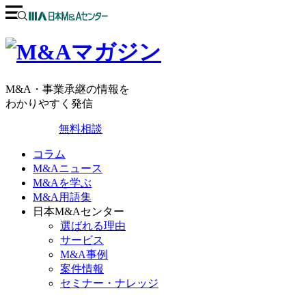
M&A・事業承継の情報を
わかりやすく発信
無料相談
コラム
M&Aニュース
M&Aを学ぶ
M&A用語集
日本M&Aセンター
選ばれる理由
サービス
M&A事例
案件情報
セミナー・ナレッジ