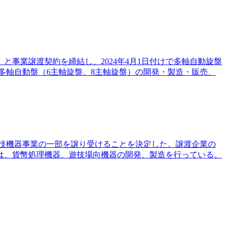
事業譲渡契約を締結し、2024年4月1日付けで多軸自動旋盤
多軸自動盤（6主軸旋盤、8主軸旋盤）の開発・製造・販売、
の遊技機器事業の一部を譲り受けることを決定した。譲渡企業の
は、貨幣処理機器、遊技場向機器の開発、製造を行っている。