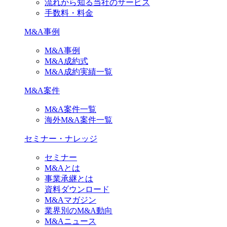
流れから知る当社のサービス
手数料・料金
M&A事例
M&A事例
M&A成約式
M&A成約実績一覧
M&A案件
M&A案件一覧
海外M&A案件一覧
セミナー・ナレッジ
セミナー
M&Aとは
事業承継とは
資料ダウンロード
M&Aマガジン
業界別のM&A動向
M&Aニュース