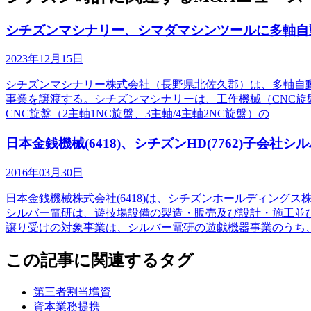
シチズンマシナリー、シマダマシンツールに多軸自
2023年12月15日
シチズンマシナリー株式会社（長野県北佐久郡）は、多軸自動
事業を譲渡する。シチズンマシナリーは、工作機械（CNC旋
CNC旋盤（2主軸1NC旋盤、3主軸/4主軸2NC旋盤）の
日本金銭機械(6418)、シチズンHD(7762)子会
2016年03月30日
日本金銭機械株式会社(6418)は、シチズンホールディング
シルバー電研は、遊技場設備の製造・販売及び設計・施工並
譲り受けの対象事業は、シルバー電研の遊戯機器事業のうち
この記事に関連するタグ
第三者割当増資
資本業務提携