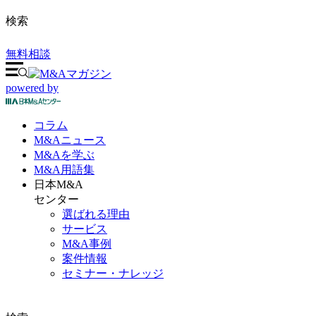
検索
無料相談
powered by
コラム
M&A
ニュース
M&Aを
学ぶ
M&A
用語集
日本M&A
センター
選ばれる理由
サービス
M&A事例
案件情報
セミナー・ナレッジ