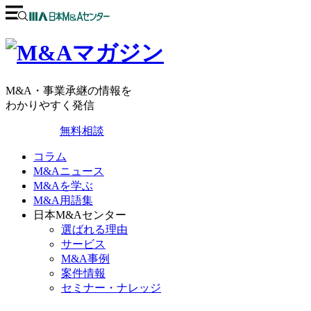
M&A・事業承継の情報を
わかりやすく発信
無料相談
コラム
M&Aニュース
M&Aを学ぶ
M&A用語集
日本M&Aセンター
選ばれる理由
サービス
M&A事例
案件情報
セミナー・ナレッジ