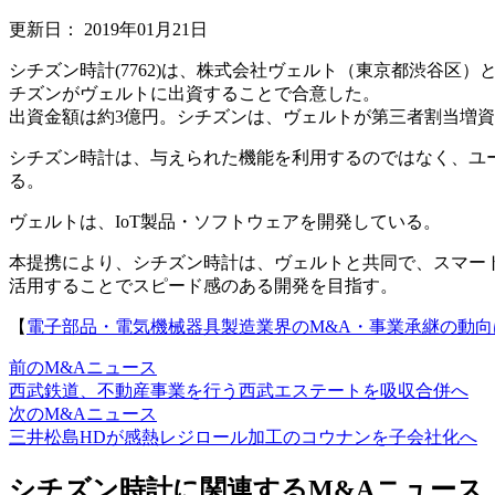
更新日：
2019年01月21日
シチズン時計(7762)は、株式会社ヴェルト（東京都渋谷区）
チズンがヴェルトに出資することで合意した。
出資金額は約3億円。シチズンは、ヴェルトが第三者割当増
シチズン時計は、与えられた機能を利用するのではなく、ユ
る。
ヴェルトは、IoT製品・ソフトウェアを開発している。
本提携により、シチズン時計は、ヴェルトと共同で、スマートウ
活用することでスピード感のある開発を目指す。
【
電子部品・電気機械器具製造業界のM&A・事業承継の動向
前のM&Aニュース
西武鉄道、不動産事業を行う西武エステートを吸収合併へ
次のM&Aニュース
三井松島HDが感熱レジロール加工のコウナンを子会社化へ
シチズン時計に関連するM&Aニュース