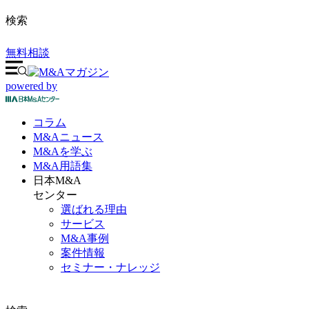
検索
無料相談
powered by
コラム
M&A
ニュース
M&Aを
学ぶ
M&A
用語集
日本M&A
センター
選ばれる理由
サービス
M&A事例
案件情報
セミナー・ナレッジ