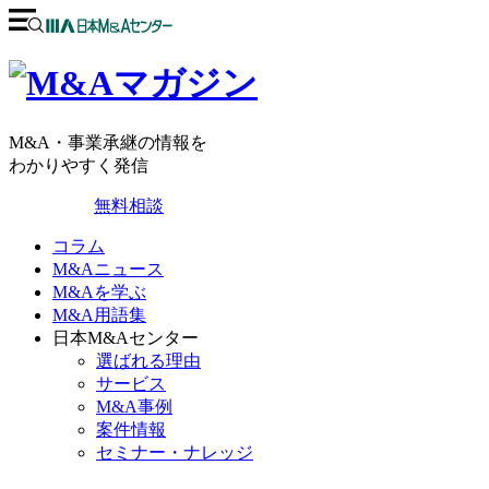
M&A・事業承継の情報を
わかりやすく発信
無料相談
コラム
M&Aニュース
M&Aを学ぶ
M&A用語集
日本M&Aセンター
選ばれる理由
サービス
M&A事例
案件情報
セミナー・ナレッジ