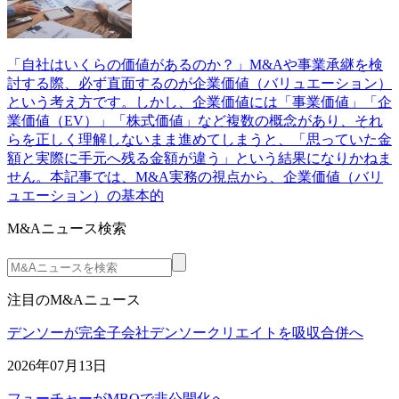
「自社はいくらの価値があるのか？」M&Aや事業承継を検
討する際、必ず直面するのが企業価値（バリュエーション）
という考え方です。しかし、企業価値には「事業価値」「企
業価値（EV）」「株式価値」など複数の概念があり、それ
らを正しく理解しないまま進めてしまうと、「思っていた金
額と実際に手元へ残る金額が違う」という結果になりかねま
せん。本記事では、M&A実務の視点から、企業価値（バリ
ュエーション）の基本的
M&Aニュース検索
注目のM&Aニュース
デンソーが完全子会社デンソークリエイトを吸収合併へ
2026年07月13日
フューチャーがMBOで非公開化へ