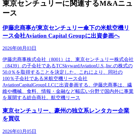
東京センチュリーに関連するM&Aニュ
ース
伊藤忠商事が東京センチュリー傘下の米航空機リ
ース会社Aviation Capital Groupに出資参画へ
2026年08月03日
伊藤忠商事株式会社（8001）は、東京センチュリー株式会社
（8439）の子会社であるTCSkywardAviationU.S.,Inc.の株式の
50.0％を取得することを決定した。これにより、同社の
100％子会社である米航空機リース会社
AviationCapitalGroupLLCに出資参画する。伊藤忠商事は、繊
維や機械、食料、情報・金融など幅広い分野で国内外に事業
を展開する総合商社。航空機リース
東京センチュリー、豪州の独立系レンタカー企業
を買収
2026年03月05日