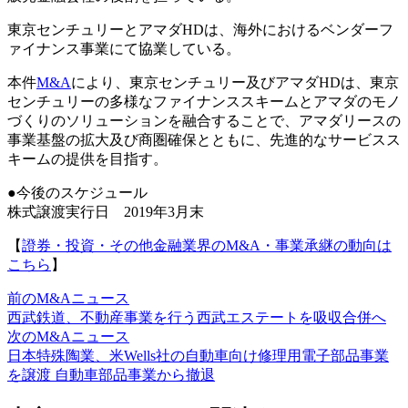
東京センチュリーとアマダHDは、海外におけるベンダーフ
ァイナンス事業にて協業している。
本件
M&A
により、東京センチュリー及びアマダHDは、東京
センチュリーの多様なファイナンススキームとアマダのモノ
づくりのソリューションを融合することで、アマダリースの
事業基盤の拡大及び商圏確保とともに、先進的なサービスス
キームの提供を目指す。
●今後のスケジュール
株式譲渡実行日 2019年3月末
【
證券・投資・その他金融業界のM&A・事業承継の動向は
こちら
】
前のM&Aニュース
西武鉄道、不動産事業を行う西武エステートを吸収合併へ
次のM&Aニュース
日本特殊陶業、米Wells社の自動車向け修理用電子部品事業
を譲渡 自動車部品事業から撤退