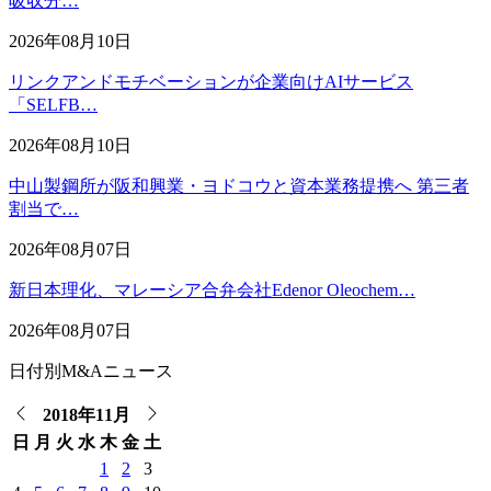
吸収分…
2026年08月10日
リンクアンドモチベーションが企業向けAIサービス
「SELFB…
2026年08月10日
中山製鋼所が阪和興業・ヨドコウと資本業務提携へ 第三者
割当で…
2026年08月07日
新日本理化、マレーシア合弁会社Edenor Oleochem…
2026年08月07日
日付別M&Aニュース
2018年11月
日
月
火
水
木
金
土
1
2
3