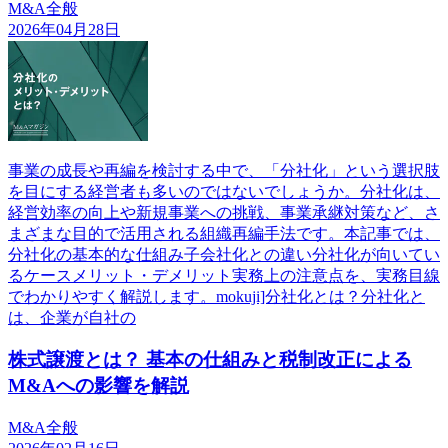
M&A全般
2026年04月28日
事業の成長や再編を検討する中で、「分社化」という選択肢
を目にする経営者も多いのではないでしょうか。分社化は、
経営効率の向上や新規事業への挑戦、事業承継対策など、さ
まざまな目的で活用される組織再編手法です。本記事では、
分社化の基本的な仕組み子会社化との違い分社化が向いてい
るケースメリット・デメリット実務上の注意点を、実務目線
でわかりやすく解説します。mokuji]分社化とは？分社化と
は、企業が自社の
株式譲渡とは？ 基本の仕組みと税制改正による
M&Aへの影響を解説
M&A全般