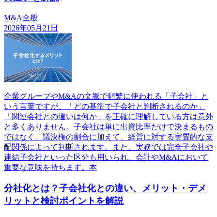
M&A全般
2026年05月21日
企業グループやM&Aの文脈で頻繁に使われる「子会社」と
いう言葉ですが、「どの基準で子会社と判断されるのか」
「関連会社との違いは何か」を正確に理解している方は意外
と多くありません。子会社は単に出資比率だけで決まるもの
ではなく、議決権の割合に加えて、経営に対する実質的な支
配関係によって判断されます。また、実務では完全子会社や
連結子会社といった区分も用いられ、会計やM&Aにおいて
重要な意味を持ちます。本
分社化とは？子会社化との違い、メリット・デメ
リットと検討ポイントを解説