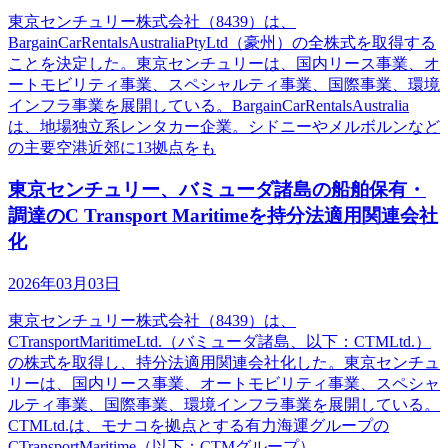
東京センチュリー株式会社（8439）は、
BargainCarRentalsAustraliaPtyLtd（豪州）の全株式を取得する
ことを決定した。東京センチュリーは、国内リース事業、オ
ートモビリティ事業、スペシャルティ事業、国際事業、環境
インフラ事業を展開している。BargainCarRentalsAustralia
は、地場独立系レンタカー企業。シドニーやメルボルンなど
の主要空港近郊に13拠点をも
東京センチュリー、バミューダ諸島の船舶保有・
調達のC Transport Maritimeを持分法適用関連会社
化
2026年03月03日
東京センチュリー株式会社（8439）は、
CTransportMaritimeLtd.（バミューダ諸島、以下：CTMLtd.）
の株式を取得し、持分法適用関連会社化した。東京センチュ
リーは、国内リース事業、オートモビリティ事業、スペシャ
ルティ事業、国際事業、環境インフラ事業を展開している。
CTMLtd.は、モナコを拠点とする有力海運グループの
CTransportMaritime（以下：CTMグループ）