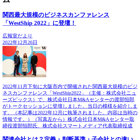
関西最大規模のビジネスカンファレンス
「WestShip 2022」に登壇！
広報室だより
2022年12月26日
2022年11月下旬に大阪市内で開催された関西最大規模のビジ
ネスカンファレンス「WestShip2022」（主催：株式会社ニュ
ーズピックス）で、株式会社日本M&Aセンターの渡部恒郎
がトークセッションに登壇しました。当日の模様を紹介しま
す。（本記事は2022年12月に執筆されました。内容は当時の
情報です。）（写真左から）株式会社日本M&Aセンター取
締役渡部恒郎氏、株式会社スマートメディア代表取締役成
関連会社とは？定義・判断基準・子会社との違い