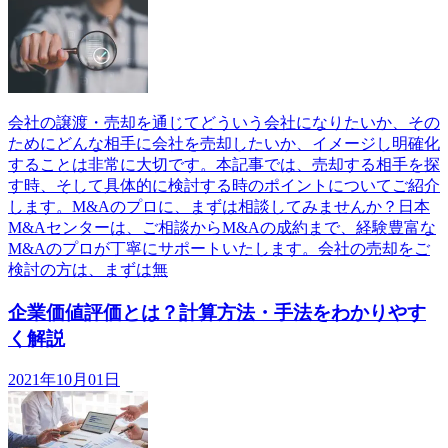
会社の譲渡・売却を通じてどういう会社になりたいか、その
ためにどんな相手に会社を売却したいか、イメージし明確化
することは非常に大切です。本記事では、売却する相手を探
す時、そして具体的に検討する時のポイントについてご紹介
します。M&Aのプロに、まずは相談してみませんか？日本
M&Aセンターは、ご相談からM&Aの成約まで、経験豊富な
M&Aのプロが丁寧にサポートいたします。会社の売却をご
検討の方は、まずは無
企業価値評価とは？計算方法・手法をわかりやす
く解説
2021年10月01日