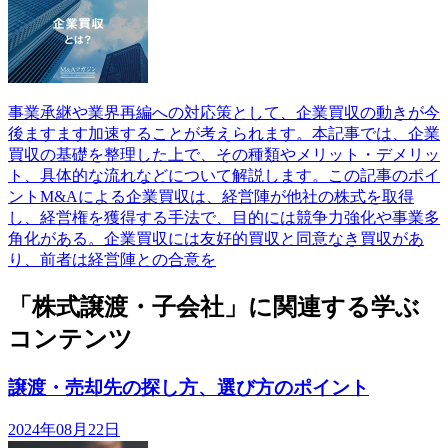
事業承継や業界再編への対応策として、企業買収の動きが今
後ますます加速することが考えられます。本記事では、企業
買収の基礎を整理した上で、その種類やメリット・デメリッ
ト、具体的な流れなどについて解説します。この記事のポイ
ントM&Aによる企業買収は、経営陣が他社の株式を取得
し、経営権を獲得する手法で、目的には競争力強化や事業多
角化がある。企業買収には友好的買収と同意なき買収があ
り、前者は経営陣との合意を
「株式譲渡・子会社」に関連する学ぶ
コンテンツ
譲渡・売却先の探し方、選び方のポイント
2024年08月22日