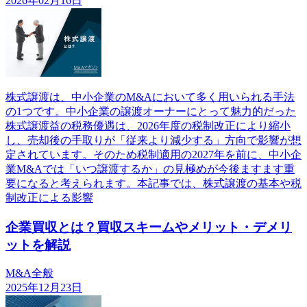
2026年02月16日
株式譲渡は、中小企業のM&Aにおいて多く用いられる手法
の1つです。中小企業の譲渡オーナーにとって魅力的だった
株式譲渡益の税務優遇は、2026年度の税制改正により縮小
し、売却後の手取りが「従来より減少する」方向で影響が想
定されています。そのため税制適用の2027年を前に、中小企
業M&Aでは「いつ譲渡するか」の見極めが今後ますます重
要になると考えられます。本記事では、株式譲渡の基本や税
制改正による影響
企業買収とは？買収スキームやメリット・デメリ
ットを解説
M&A全般
2025年12月23日