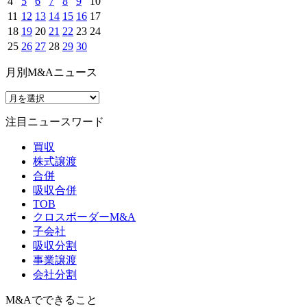
4
5
6
7
8
9
10
11
12
13
14
15
16
17
18
19
20
21
22
23
24
25
26
27
28
29
30
月別M&Aニュース
注目ニュースワード
買収
株式譲渡
合併
吸収合併
TOB
クロスボーダーM&A
子会社
吸収分割
事業譲渡
会社分割
M&Aでできること