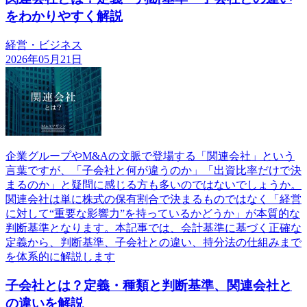
をわかりやすく解説
経営・ビジネス
2026年05月21日
企業グループやM&Aの文脈で登場する「関連会社」という
言葉ですが、「子会社と何が違うのか」「出資比率だけで決
まるのか」と疑問に感じる方も多いのではないでしょうか。
関連会社は単に株式の保有割合で決まるものではなく「経営
に対して“重要な影響力”を持っているかどうか」が本質的な
判断基準となります。本記事では、会計基準に基づく正確な
定義から、判断基準、子会社との違い、持分法の仕組みまで
を体系的に解説します
子会社とは？定義・種類と判断基準、関連会社と
の違いを解説