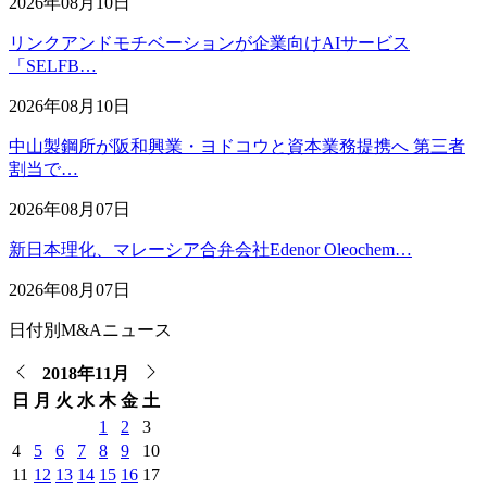
2026年08月10日
リンクアンドモチベーションが企業向けAIサービス
「SELFB…
2026年08月10日
中山製鋼所が阪和興業・ヨドコウと資本業務提携へ 第三者
割当で…
2026年08月07日
新日本理化、マレーシア合弁会社Edenor Oleochem…
2026年08月07日
日付別M&Aニュース
2018年11月
日
月
火
水
木
金
土
1
2
3
4
5
6
7
8
9
10
11
12
13
14
15
16
17