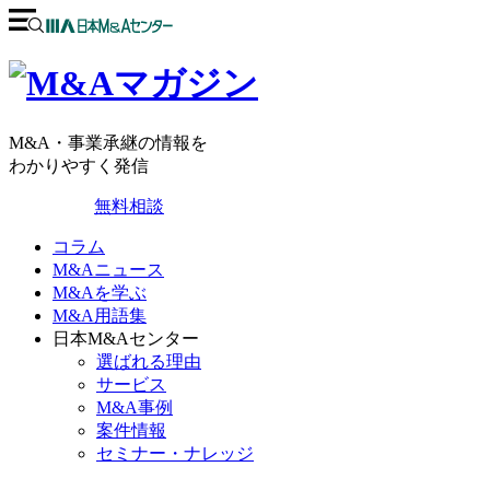
M&A・事業承継の情報を
わかりやすく発信
無料相談
コラム
M&Aニュース
M&Aを学ぶ
M&A用語集
日本M&Aセンター
選ばれる理由
サービス
M&A事例
案件情報
セミナー・ナレッジ