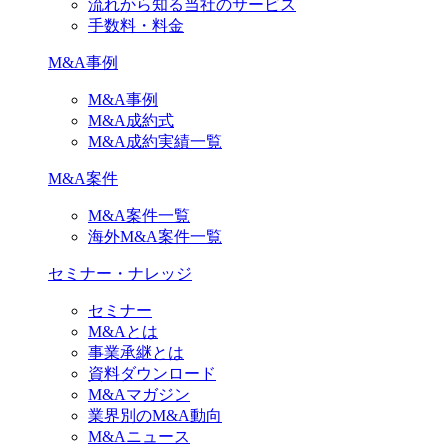
流れから知る当社のサービス
手数料・料金
M&A事例
M&A事例
M&A成約式
M&A成約実績一覧
M&A案件
M&A案件一覧
海外M&A案件一覧
セミナー・ナレッジ
セミナー
M&Aとは
事業承継とは
資料ダウンロード
M&Aマガジン
業界別のM&A動向
M&Aニュース