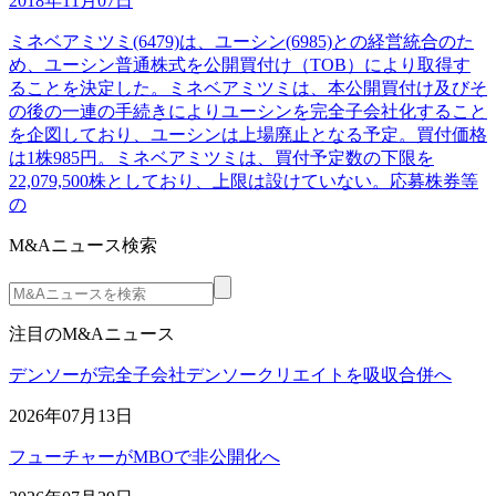
2018年11月07日
ミネベアミツミ(6479)は、ユーシン(6985)との経営統合のた
め、ユーシン普通株式を公開買付け（TOB）により取得す
ることを決定した。ミネベアミツミは、本公開買付け及びそ
の後の一連の手続きによりユーシンを完全子会社化すること
を企図しており、ユーシンは上場廃止となる予定。買付価格
は1株985円。ミネベアミツミは、買付予定数の下限を
22,079,500株としており、上限は設けていない。応募株券等
の
M&Aニュース検索
注目のM&Aニュース
デンソーが完全子会社デンソークリエイトを吸収合併へ
2026年07月13日
フューチャーがMBOで非公開化へ