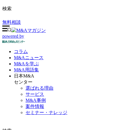
検索
無料相談
powered by
コラム
M&A
ニュース
M&Aを
学ぶ
M&A
用語集
日本M&A
センター
選ばれる理由
サービス
M&A事例
案件情報
セミナー・ナレッジ