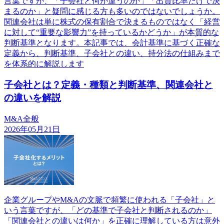
言葉ですが、「子会社と何が違うのか」「出資比率だけで決
まるのか」と疑問に感じる方も多いのではないでしょうか。
関連会社は単に株式の保有割合で決まるものではなく「経営
に対して“重要な影響力”を持っているかどうか」が本質的な
判断基準となります。本記事では、会計基準に基づく正確な
定義から、判断基準、子会社との違い、持分法の仕組みまで
を体系的に解説します
子会社とは？定義・種類と判断基準、関連会社と
の違いを解説
M&A全般
2026年05月21日
企業グループやM&Aの文脈で頻繁に使われる「子会社」と
いう言葉ですが、「どの基準で子会社と判断されるのか」
「関連会社との違いは何か」を正確に理解している方は意外