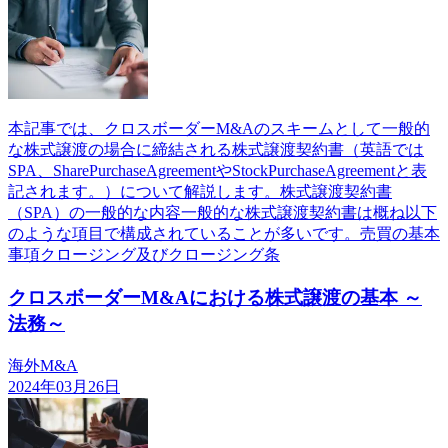
本記事では、クロスボーダーM&Aのスキームとして一般的
な株式譲渡の場合に締結される株式譲渡契約書（英語では
SPA、SharePurchaseAgreementやStockPurchaseAgreementと表
記されます。）について解説します。株式譲渡契約書
（SPA）の一般的な内容一般的な株式譲渡契約書は概ね以下
のような項目で構成されていることが多いです。売買の基本
事項クロージング及びクロージング条
クロスボーダーM&Aにおける株式譲渡の基本 ～
法務～
海外M&A
2024年03月26日