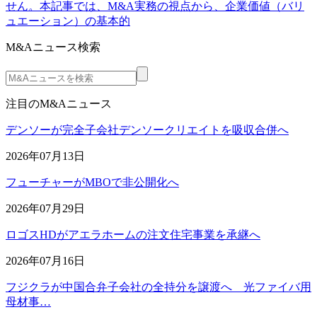
せん。本記事では、M&A実務の視点から、企業価値（バリ
ュエーション）の基本的
M&Aニュース検索
注目のM&Aニュース
デンソーが完全子会社デンソークリエイトを吸収合併へ
2026年07月13日
フューチャーがMBOで非公開化へ
2026年07月29日
ロゴスHDがアエラホームの注文住宅事業を承継へ
2026年07月16日
フジクラが中国合弁子会社の全持分を譲渡へ 光ファイバ用
母材事…