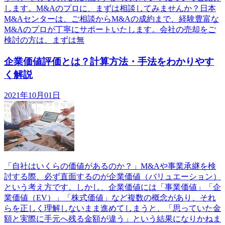
します。M&Aのプロに、まずは相談してみませんか？日本
M&Aセンターは、ご相談からM&Aの成約まで、経験豊富な
M&Aのプロが丁寧にサポートいたします。会社の売却をご
検討の方は、まずは無
企業価値評価とは？計算方法・手法をわかりやす
く解説
2021年10月01日
「自社はいくらの価値があるのか？」M&Aや事業承継を検
討する際、必ず直面するのが企業価値（バリュエーション）
という考え方です。しかし、企業価値には「事業価値」「企
業価値（EV）」「株式価値」など複数の概念があり、それ
らを正しく理解しないまま進めてしまうと、「思っていた金
額と実際に手元へ残る金額が違う」という結果になりかねま