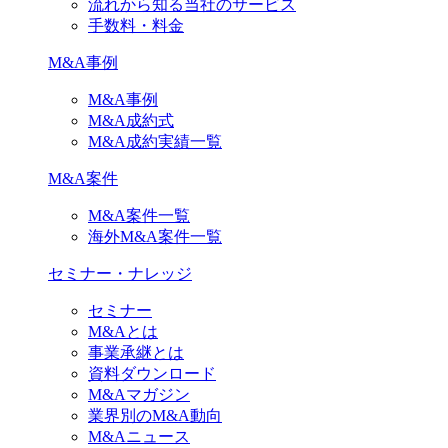
流れから知る当社のサービス
手数料・料金
M&A事例
M&A事例
M&A成約式
M&A成約実績一覧
M&A案件
M&A案件一覧
海外M&A案件一覧
セミナー・ナレッジ
セミナー
M&Aとは
事業承継とは
資料ダウンロード
M&Aマガジン
業界別のM&A動向
M&Aニュース