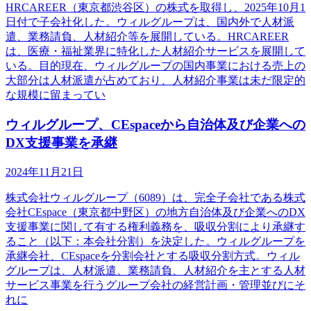
HRCAREER（東京都渋谷区）の株式を取得し、2025年10月1
日付で子会社化した。ウィルグループは、国内外で人材派
遣、業務請負、人材紹介等を展開している。HRCAREER
は、医療・福祉業界に特化した人材紹介サービスを展開して
いる。目的現在、ウィルグループの国内事業における売上の
大部分は人材派遣が占めており、人材紹介事業は未だ限定的
な規模に留まってい
ウィルグループ、CEspaceから自治体及び企業への
DX支援事業を承継
2024年11月21日
株式会社ウィルグループ（6089）は、完全子会社である株式
会社CEspace（東京都中野区）の地方自治体及び企業へのDX
支援事業に関して有する権利義務を、吸収分割により承継す
ること（以下：本会社分割）を決定した。ウィルグループを
承継会社、CEspaceを分割会社とする吸収分割方式。ウィル
グループは、人材派遣、業務請負、人材紹介を主とする人材
サービス事業を行うグループ会社の経営計画・管理並びにそ
れに