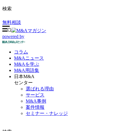
検索
無料相談
powered by
コラム
M&A
ニュース
M&Aを
学ぶ
M&A
用語集
日本M&A
センター
選ばれる理由
サービス
M&A事例
案件情報
セミナー・ナレッジ