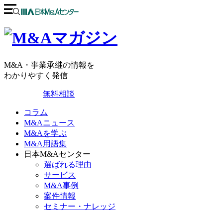
M&A・事業承継の情報を
わかりやすく発信
無料相談
コラム
M&Aニュース
M&Aを学ぶ
M&A用語集
日本M&Aセンター
選ばれる理由
サービス
M&A事例
案件情報
セミナー・ナレッジ