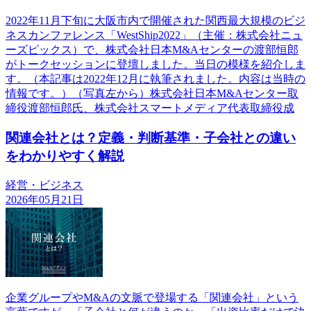
2022年11月下旬に大阪市内で開催された関西最大規模のビジ
ネスカンファレンス「WestShip2022」（主催：株式会社ニュ
ーズピックス）で、株式会社日本M&Aセンターの渡部恒郎
がトークセッションに登壇しました。当日の模様を紹介しま
す。（本記事は2022年12月に執筆されました。内容は当時の
情報です。）（写真左から）株式会社日本M&Aセンター取
締役渡部恒郎氏、株式会社スマートメディア代表取締役成
関連会社とは？定義・判断基準・子会社との違い
をわかりやすく解説
経営・ビジネス
2026年05月21日
企業グループやM&Aの文脈で登場する「関連会社」という