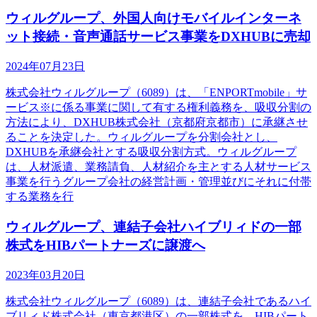
ウィルグループ、外国人向けモバイルインターネ
ット接続・音声通話サービス事業をDXHUBに売却
2024年07月23日
株式会社ウィルグループ（6089）は、「ENPORTmobile」サ
ービス※に係る事業に関して有する権利義務を、吸収分割の
方法により、DXHUB株式会社（京都府京都市）に承継させ
ることを決定した。ウィルグループを分割会社とし、
DXHUBを承継会社とする吸収分割方式。ウィルグループ
は、人材派遣、業務請負、人材紹介を主とする人材サービス
事業を行うグループ会社の経営計画・管理並びにそれに付帯
する業務を行
ウィルグループ、連結子会社ハイブリィドの一部
株式をHIBパートナーズに譲渡へ
2023年03月20日
株式会社ウィルグループ（6089）は、連結子会社であるハイ
ブリィド株式会社（東京都港区）の一部株式を、HIBパート