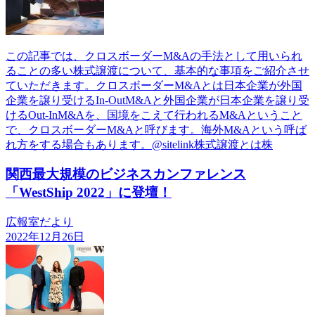
この記事では、クロスボーダーM&Aの手法として用いられ
ることの多い株式譲渡について、基本的な事項をご紹介させ
ていただきます。クロスボーダーM&Aとは日本企業が外国
企業を譲り受けるIn-OutM&Aと外国企業が日本企業を譲り受
けるOut-InM&Aを、国境をこえて行われるM&Aということ
で、クロスボーダーM&Aと呼びます。海外M&Aという呼ば
れ方をする場合もあります。@sitelink株式譲渡とは株
関西最大規模のビジネスカンファレンス
「WestShip 2022」に登壇！
広報室だより
2022年12月26日