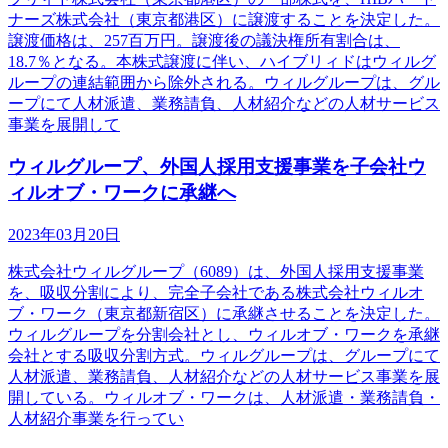
ナーズ株式会社（東京都港区）に譲渡することを決定した。
譲渡価格は、257百万円。譲渡後の議決権所有割合は、
18.7％となる。本株式譲渡に伴い、ハイブリィドはウィルグ
ループの連結範囲から除外される。ウィルグループは、グル
ープにて人材派遣、業務請負、人材紹介などの人材サービス
事業を展開して
ウィルグループ、外国人採用支援事業を子会社ウ
ィルオブ・ワークに承継へ
2023年03月20日
株式会社ウィルグループ（6089）は、外国人採用支援事業
を、吸収分割により、完全子会社である株式会社ウィルオ
ブ・ワーク（東京都新宿区）に承継させることを決定した。
ウィルグループを分割会社とし、ウィルオブ・ワークを承継
会社とする吸収分割方式。ウィルグループは、グループにて
人材派遣、業務請負、人材紹介などの人材サービス事業を展
開している。ウィルオブ・ワークは、人材派遣・業務請負・
人材紹介事業を行ってい