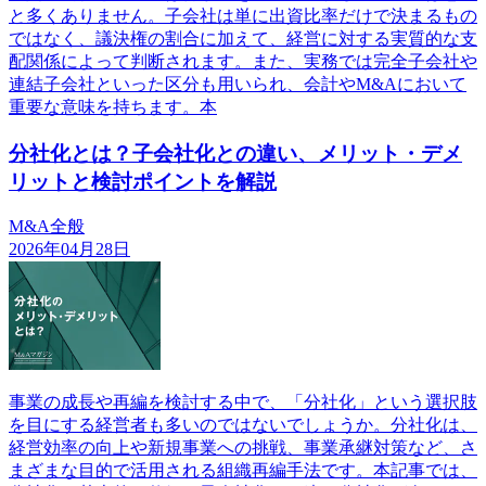
と多くありません。子会社は単に出資比率だけで決まるもの
ではなく、議決権の割合に加えて、経営に対する実質的な支
配関係によって判断されます。また、実務では完全子会社や
連結子会社といった区分も用いられ、会計やM&Aにおいて
重要な意味を持ちます。本
分社化とは？子会社化との違い、メリット・デメ
リットと検討ポイントを解説
M&A全般
2026年04月28日
事業の成長や再編を検討する中で、「分社化」という選択肢
を目にする経営者も多いのではないでしょうか。分社化は、
経営効率の向上や新規事業への挑戦、事業承継対策など、さ
まざまな目的で活用される組織再編手法です。本記事では、