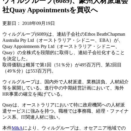
ウィルグループ(6089)、豪州人材派遣会
社Quay Appointmentsを買収へ
更新日：
2018年09月19日
ウィルグループ(6089)は、連結子会社のEthos BeathChapman
Australia Pty Ltd（オーストラリア・シドニー、EBA）が、
Quay Appointments Pty Ltd（オーストラリア・シドニー、
Quay）の全株式を段階的に取得し、連結子会社化すること
を決定した。
取得価額は概算で第1回（51％分）が495百万円、第2回目
（49％分）は553百万円。
ウィルグループは、国内外で人材派遣、業務請負、人材紹介
等を展開している。進行中の中期経営計画において、海外
HR事業の確立を掲げている。
Quayは、オーストラリアにおいて特に政府機関への人材派
遣サービスに強みを持つ。職種では事務職、経理・ファイナ
ンス系、IT関連人材に強い。
本件
M&A
により、ウィルグループは、オセアニア地域での