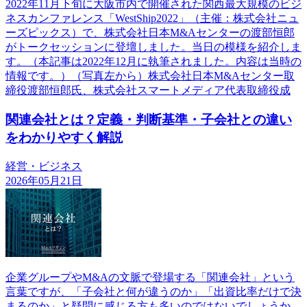
2022年11月下旬に大阪市内で開催された関西最大規模のビジ
ネスカンファレンス「WestShip2022」（主催：株式会社ニュ
ーズピックス）で、株式会社日本M&Aセンターの渡部恒郎
がトークセッションに登壇しました。当日の模様を紹介しま
す。（本記事は2022年12月に執筆されました。内容は当時の
情報です。）（写真左から）株式会社日本M&Aセンター取
締役渡部恒郎氏、株式会社スマートメディア代表取締役成
関連会社とは？定義・判断基準・子会社との違い
をわかりやすく解説
経営・ビジネス
2026年05月21日
企業グループやM&Aの文脈で登場する「関連会社」という
言葉ですが、「子会社と何が違うのか」「出資比率だけで決
まるのか」と疑問に感じる方も多いのではないでしょうか。