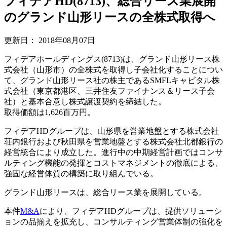
フィデアHD(8713)、総合リース業展開
のグランド山形リースの全株式取得へ
更新日：
2018年08月07日
フィデアホールディングス(8713)は、グランド山形リース株
式会社（山形市）の全株式を取得し子会社化することについ
て、グランド山形リース社の株主であるSMFLキャピタル株
式会社（東京都港区、三井住友ファイナンス＆リース子会
社）と基本合意し株式譲渡契約を締結した。
取得価額は1,626百万円。
フィデアHDグループは、山形県を営業地盤とする株式会社
荘内銀行および秋田県を営業地盤とする株式会社北都銀行の
経営統合により成立した。進行中の中期経営計画ではコンサ
ルティング機能の発揮とコストマネジメントの徹底による、
強固な経営体質の構築に取り組んでいる。
グランド山形リースは、総合リース業を展開している。
本件
M&A
により、フィデアHDグループは、提供ソリューシ
ョンの品揃えを拡充し、コンサルティング営業体制の強化を