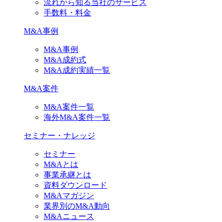
流れから知る当社のサービス
手数料・料金
M&A事例
M&A事例
M&A成約式
M&A成約実績一覧
M&A案件
M&A案件一覧
海外M&A案件一覧
セミナー・ナレッジ
セミナー
M&Aとは
事業承継とは
資料ダウンロード
M&Aマガジン
業界別のM&A動向
M&Aニュース