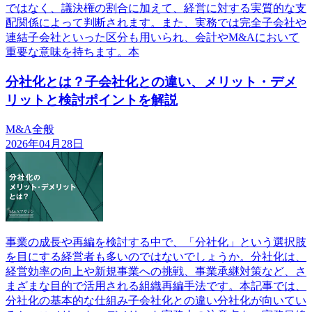
ではなく、議決権の割合に加えて、経営に対する実質的な支
配関係によって判断されます。また、実務では完全子会社や
連結子会社といった区分も用いられ、会計やM&Aにおいて
重要な意味を持ちます。本
分社化とは？子会社化との違い、メリット・デメ
リットと検討ポイントを解説
M&A全般
2026年04月28日
事業の成長や再編を検討する中で、「分社化」という選択肢
を目にする経営者も多いのではないでしょうか。分社化は、
経営効率の向上や新規事業への挑戦、事業承継対策など、さ
まざまな目的で活用される組織再編手法です。本記事では、
分社化の基本的な仕組み子会社化との違い分社化が向いてい