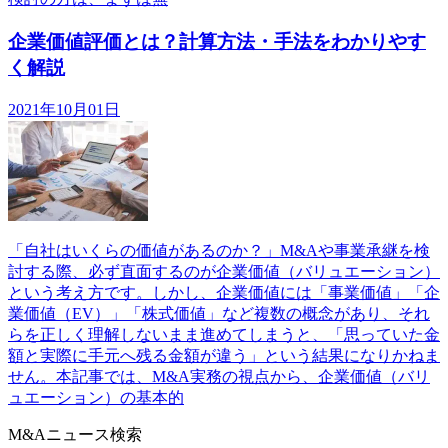
企業価値評価とは？計算方法・手法をわかりやす
く解説
2021年10月01日
「自社はいくらの価値があるのか？」M&Aや事業承継を検
討する際、必ず直面するのが企業価値（バリュエーション）
という考え方です。しかし、企業価値には「事業価値」「企
業価値（EV）」「株式価値」など複数の概念があり、それ
らを正しく理解しないまま進めてしまうと、「思っていた金
額と実際に手元へ残る金額が違う」という結果になりかねま
せん。本記事では、M&A実務の視点から、企業価値（バリ
ュエーション）の基本的
M&Aニュース検索