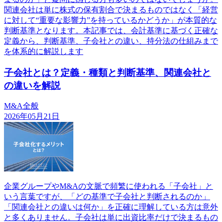
関連会社は単に株式の保有割合で決まるものではなく「経営
に対して“重要な影響力”を持っているかどうか」が本質的な
判断基準となります。本記事では、会計基準に基づく正確な
定義から、判断基準、子会社との違い、持分法の仕組みまで
を体系的に解説します
子会社とは？定義・種類と判断基準、関連会社と
の違いを解説
M&A全般
2026年05月21日
企業グループやM&Aの文脈で頻繁に使われる「子会社」と
いう言葉ですが、「どの基準で子会社と判断されるのか」
「関連会社との違いは何か」を正確に理解している方は意外
と多くありません。子会社は単に出資比率だけで決まるもの