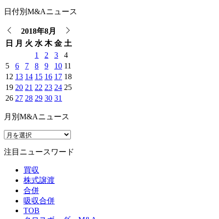
日付別M&Aニュース
2018年8月
日
月
火
水
木
金
土
1
2
3
4
5
6
7
8
9
10
11
12
13
14
15
16
17
18
19
20
21
22
23
24
25
26
27
28
29
30
31
月別M&Aニュース
注目ニュースワード
買収
株式譲渡
合併
吸収合併
TOB