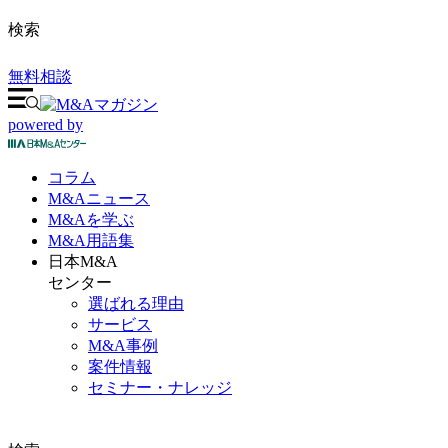
検索
無料相談
powered by
コラム
M&A
ニュース
M&Aを
学ぶ
M&A
用語集
日本M&A
センター
選ばれる理由
サービス
M&A事例
案件情報
セミナー・ナレッジ