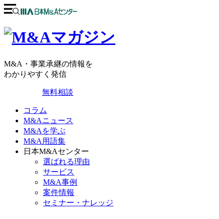
M&A・事業承継の情報を
わかりやすく発信
無料相談
コラム
M&Aニュース
M&Aを学ぶ
M&A用語集
日本M&Aセンター
選ばれる理由
サービス
M&A事例
案件情報
セミナー・ナレッジ