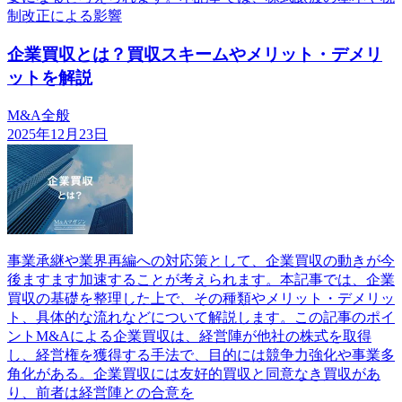
制改正による影響
企業買収とは？買収スキームやメリット・デメリ
ットを解説
M&A全般
2025年12月23日
事業承継や業界再編への対応策として、企業買収の動きが今
後ますます加速することが考えられます。本記事では、企業
買収の基礎を整理した上で、その種類やメリット・デメリッ
ト、具体的な流れなどについて解説します。この記事のポイ
ントM&Aによる企業買収は、経営陣が他社の株式を取得
し、経営権を獲得する手法で、目的には競争力強化や事業多
角化がある。企業買収には友好的買収と同意なき買収があ
り、前者は経営陣との合意を