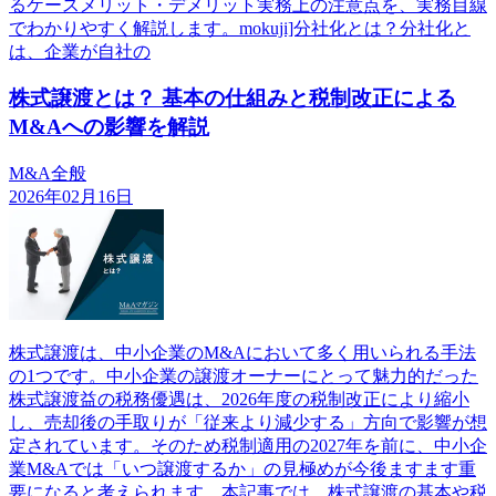
るケースメリット・デメリット実務上の注意点を、実務目線
でわかりやすく解説します。mokuji]分社化とは？分社化と
は、企業が自社の
株式譲渡とは？ 基本の仕組みと税制改正による
M&Aへの影響を解説
M&A全般
2026年02月16日
株式譲渡は、中小企業のM&Aにおいて多く用いられる手法
の1つです。中小企業の譲渡オーナーにとって魅力的だった
株式譲渡益の税務優遇は、2026年度の税制改正により縮小
し、売却後の手取りが「従来より減少する」方向で影響が想
定されています。そのため税制適用の2027年を前に、中小企
業M&Aでは「いつ譲渡するか」の見極めが今後ますます重
要になると考えられます。本記事では、株式譲渡の基本や税