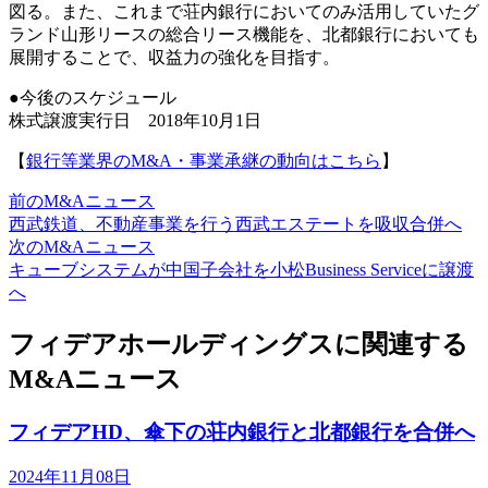
図る。また、これまで荘内銀行においてのみ活用していたグ
ランド山形リースの総合リース機能を、北都銀行においても
展開することで、収益力の強化を目指す。
●今後のスケジュール
株式譲渡実行日 2018年10月1日
【
銀行等業界のM&A・事業承継の動向はこちら
】
前のM&Aニュース
西武鉄道、不動産事業を行う西武エステートを吸収合併へ
次のM&Aニュース
キューブシステムが中国子会社を小松Business Serviceに譲渡
へ
フィデアホールディングスに関連する
M&Aニュース
フィデアHD、傘下の荘内銀行と北都銀行を合併へ
2024年11月08日