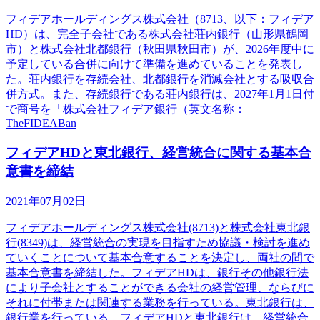
フィデアホールディングス株式会社（8713、以下：フィデア
HD）は、完全子会社である株式会社荘内銀行（山形県鶴岡
市）と株式会社北都銀行（秋田県秋田市）が、2026年度中に
予定している合併に向けて準備を進めていることを発表し
た。荘内銀行を存続会社、北都銀行を消滅会社とする吸収合
併方式。また、存続銀行である荘内銀行は、2027年1月1日付
で商号を「株式会社フィデア銀行（英文名称：
TheFIDEABan
フィデアHDと東北銀行、経営統合に関する基本合
意書を締結
2021年07月02日
フィデアホールディングス株式会社(8713)と株式会社東北銀
行(8349)は、経営統合の実現を目指すため協議・検討を進め
ていくことについて基本合意することを決定し、両社の間で
基本合意書を締結した。フィデアHDは、銀行その他銀行法
により子会社とすることができる会社の経営管理、ならびに
それに付帯または関連する業務を行っている。東北銀行は、
銀行業を行っている。フィデアHDと東北銀行は、経営統合