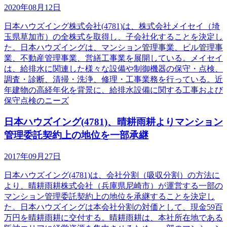
2020年08月12日
日本ハウズイング株式会社(4781)は、株式会社メイセイ（埼
玉県草加市）の全株式を取得し、子会社化することを決定し
た。日本ハウズイングは、マンション管理事業、ビル管理事
業、不動産管理事業、営繕工事業を展開している。メイセイ
は、給排水に関連した様々な設備や制御機器の保守・点検、
調査・診断、清掃・洗浄、修理・工事業務を行っている。近
年建物の高経年化を背景に、給排水設備に関する工事および
保守点検のニーズ
日本ハウズイング(4781)、晴耕雨耕よりマンション
管理委託契約上の地位を一部承継
2017年09月27日
日本ハウズイング(4781)は、会社分割（吸収分割）の方法に
より、晴耕雨耕株式会社（兵庫県尼崎市）が運営する一部の
マンション管理委託契約上の地位を承継することを決定し
た。日本ハウズイングは本会社分割の対価として、現金59百
万円を晴耕雨耕に交付する。晴耕雨耕は、本社所在地である