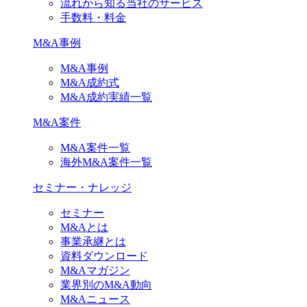
流れから知る当社のサービス
手数料・料金
M&A事例
M&A事例
M&A成約式
M&A成約実績一覧
M&A案件
M&A案件一覧
海外M&A案件一覧
セミナー・ナレッジ
セミナー
M&Aとは
事業承継とは
資料ダウンロード
M&Aマガジン
業界別のM&A動向
M&Aニュース