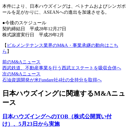
本件により、日本ハウズイングは、ベトナムおよびシンガポ
ールを足がかりに、ASEANへの進出を加速させる。
●今後のスケジュール
契約締結日 平成28年12月27日
株式譲渡実行日 平成29年2月
【
ビルメンテナンス業界のM&A・事業承継の動向はこち
ら
】
前のM&Aニュース
西武鉄道、不動産事業を行う西武エステートを吸収合併へ
次のM&Aニュース
石油資源開発が米Fundare社4社の全持分を取得へ
日本ハウズイングに関連するM&Aニュ
ース
日本ハウズイングへのTOB（株式公開買い付
け）、5月23日から実施