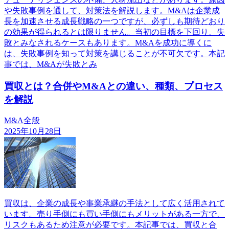
や失敗事例を通して、対策法を解説します。M&Aは企業成
長を加速させる成長戦略の一つですが、必ずしも期待どおり
の効果が得られるとは限りません。当初の目標を下回り、失
敗とみなされるケースもあります。M&Aを成功に導くに
は、失敗事例を知って対策を講じることが不可欠です。本記
事では、M&Aが失敗とみ
買収とは？合併やM&Aとの違い、種類、プロセス
を解説
M&A全般
2025年10月28日
買収は、企業の成長や事業承継の手法として広く活用されて
います。売り手側にも買い手側にもメリットがある一方で、
リスクもあるため注意が必要です。本記事では、買収と合