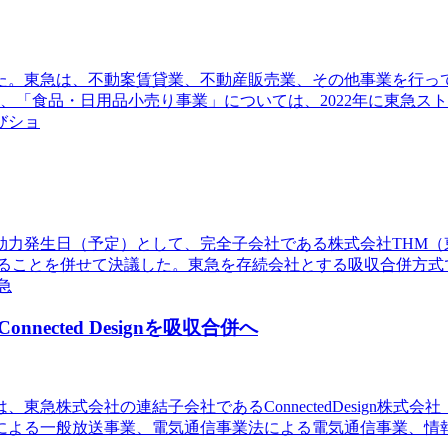
した。東急は、不動案賃貸業、不動産販売業、その他事業を行
、「食品・日用品小売り事業」については、2022年に東急ス
びショ
1日を効力発生日（予定）として、完全子会社である株式会社TH
ることを併せて決議した。東急を存続会社とする吸収合併方式
急
cted Designを吸収合併へ
急株式会社の連結子会社であるConnectedDesign株式会
法による一般放送事業、電気通信事業法による電気通信事業、情