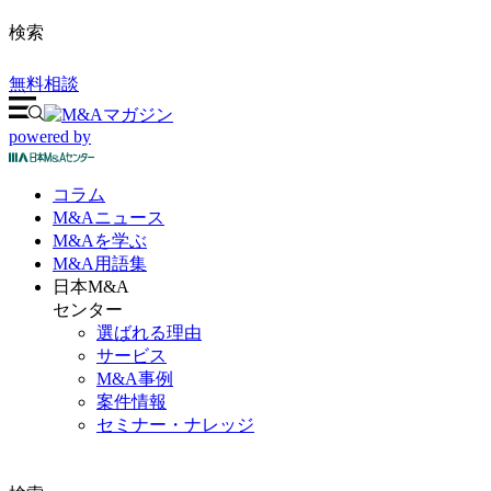
検索
無料相談
powered by
コラム
M&A
ニュース
M&Aを
学ぶ
M&A
用語集
日本M&A
センター
選ばれる理由
サービス
M&A事例
案件情報
セミナー・ナレッジ