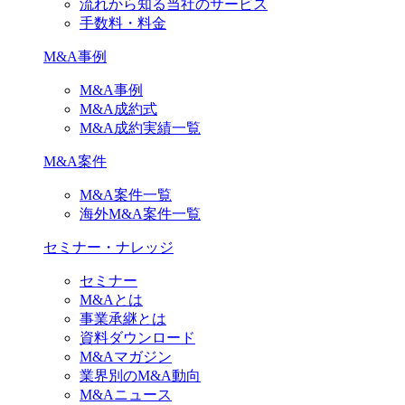
流れから知る当社のサービス
手数料・料金
M&A事例
M&A事例
M&A成約式
M&A成約実績一覧
M&A案件
M&A案件一覧
海外M&A案件一覧
セミナー・ナレッジ
セミナー
M&Aとは
事業承継とは
資料ダウンロード
M&Aマガジン
業界別のM&A動向
M&Aニュース