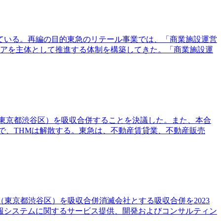
っている。再編の目的東急のリテール事業では、「商業施設運営
トアを主体として推進する体制を構築してきた。「商業施設運
M（東京都渋谷区）を吸収合併することを決議した。また、本合
で、THMは解散する。東急は、不動産賃貸業、不動産販売
社（東京都渋谷区）を吸収合併消滅会社とする吸収合併を2023
報システムに関するサービス提供、開発およびコンサルティン