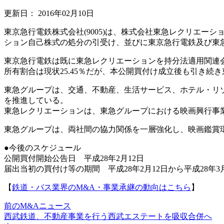
更新日：
2016年02月10日
東京急行電鉄株式会社(9005)は、株式会社東急レクリエーシ
ション自己株式の処分の引受け、並びに東京急行電鉄及び東
東京急行電鉄は既に東急レクリエーションを持分法適用関連
所有割合は現状25.45％だが、本公開買付け成立後も引き続
東急グループは、交通、不動産、生活サービス、ホテル・リ
を推進している。
東急レクリエーションは、東急グループにおける映画興行事
東急グループは、両社間の協力関係を一層強化し、映画鑑賞
●今後のスケジュール
公開買付開始公告日 平成28年2月12日
届出当初の買付け等の期間 平成28年2月12日から平成28年3月
【
鉄道・バス業界のM&A・事業承継の動向はこちら
】
前のM&Aニュース
西武鉄道、不動産事業を行う西武エステートを吸収合併へ