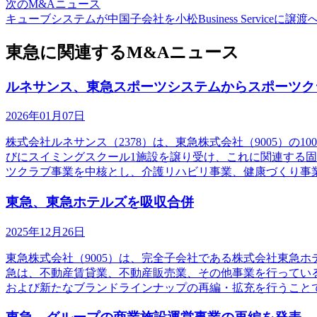
次のM&Aニュース
キューブシステムが中国子会社を小松Business Serviceに譲渡
東急に関連するM&Aニュース
ルネサンス、東急スポーツシステムからスポーツク
2026年01月07日
株式会社ルネサンス（2378）は、東急株式会社（9005）
びにスイミングスクール1施設を譲り受け、これに関連する
ツクラブ事業を中核とし、介護リハビリ事業、健康づくり事
東急、東急ホテルズを吸収合併
2025年12月26日
東急株式会社（9005）は、完全子会社である株式会社東急
急は、不動産賃貸業、不動産販売業、その他事業を行っている
および新たなブランドラインナップの再編・拡充を行うこと