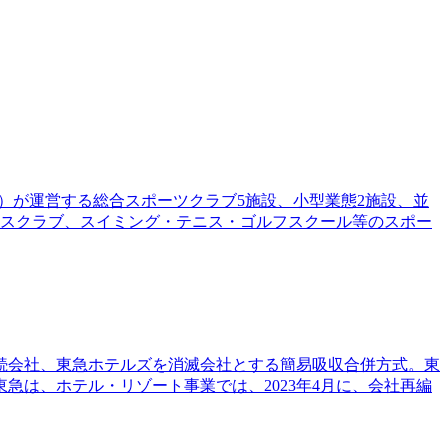
区）が運営する総合スポーツクラブ5施設、小型業態2施設、並
ネスクラブ、スイミング・テニス・ゴルフスクール等のスポー
存続会社、東急ホテルズを消滅会社とする簡易吸収合併方式。東
は、ホテル・リゾート事業では、2023年4月に、会社再編