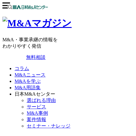
M&A・事業承継の情報を
わかりやすく発信
無料相談
コラム
M&Aニュース
M&Aを学ぶ
M&A用語集
日本M&Aセンター
選ばれる理由
サービス
M&A事例
案件情報
セミナー・ナレッジ