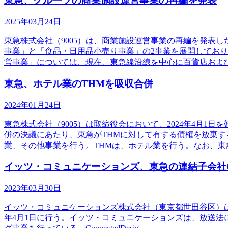
東急、グループの商業施設運営事業の再編を発表
2025年03月24日
東急株式会社（9005）は、商業施設運営事業の再編を発表
事業」と「食品・日用品小売り事業」の2事業を展開しており
営事業」については、現在、東急線沿線を中心に百貨店およ
東急、ホテル業のTHMを吸収合併
2024年01月24日
東急株式会社（9005）は取締役会において、2024年4月
併の決議にあたり、東急がTHMに対して有する債権を放棄す
業、その他事業を行う。THMは、ホテル業を行う。なお、東
イッツ・コミュニケーションズ、東急の連結子会社Conne
2023年03月30日
イッツ・コミュニケーションズ株式会社（東京都世田谷区）は、東
年4月1日に行う。イッツ・コミュニケーションズは、放送