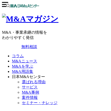
M&A・事業承継の情報を
わかりやすく発信
無料相談
コラム
M&Aニュース
M&Aを学ぶ
M&A用語集
日本M&Aセンター
選ばれる理由
サービス
M&A事例
案件情報
セミナー・ナレッジ