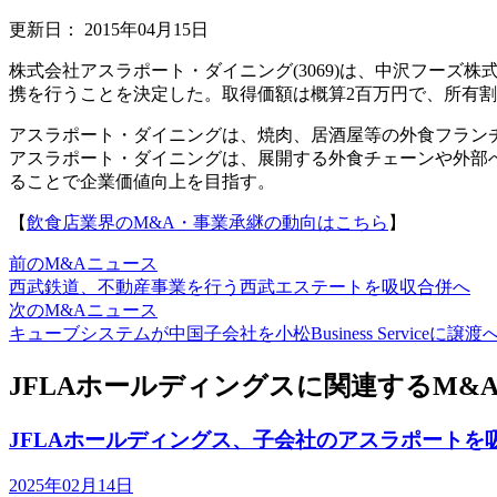
更新日：
2015年04月15日
株式会社アスラポート・ダイニング(3069)は、中沢フー
携を行うことを決定した。取得価額は概算2百万円で、所有割
アスラポート・ダイニングは、焼肉、居酒屋等の外食フランチ
アスラポート・ダイニングは、展開する外食チェーンや外部
ることで企業価値向上を目指す。
【
飲食店業界のM&A・事業承継の動向はこちら
】
前のM&Aニュース
西武鉄道、不動産事業を行う西武エステートを吸収合併へ
次のM&Aニュース
キューブシステムが中国子会社を小松Business Serviceに譲渡
JFLAホールディングスに関連するM&
JFLAホールディングス、子会社のアスラポートを
2025年02月14日