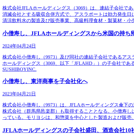
株式会社JFLAホールディングス（3069）は、連結子会社
消滅会社とする吸収合併方式で、アスラポートは効力発生日に
清涼飲料水の製造及び販売事業、高級料理食材・製菓材・小
小僧寿し、JFLAホールディングスから米国の持ち
2024年04月24日
株式会社小僧寿し（9973）及び同社の連結子会社であるアス
ホールディングス（3069、以下「JFLAHD」）の子会社である
SUSHIBOYINC.
小僧寿し、東洋商事を子会社化へ
2023年04月21日
株式会社小僧寿し（9973）は、JFLAホールディングス
株式会社（群馬県邑楽郡）も取得することとなる。小僧寿し
っている。モリヨシは、和惣菜を中心とした製造および販売
JFLAホールディングスの子会社盛田、酒造会社1