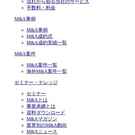
流れから知る当社のサービス
手数料・料金
M&A事例
M&A事例
M&A成約式
M&A成約実績一覧
M&A案件
M&A案件一覧
海外M&A案件一覧
セミナー・ナレッジ
セミナー
M&Aとは
事業承継とは
資料ダウンロード
M&Aマガジン
業界別のM&A動向
M&Aニュース