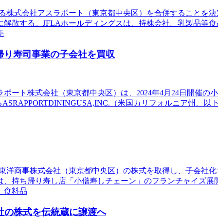
である株式会社アスラポート（東京都中央区）を合併することを決
解散する。JFLAホールディングスは、持株会社。乳製品等
売
帰り寿司事業の子会社を買収
ラポート株式会社（東京都中央区）は、2024年4月24日開催の
ASRAPPORTDININGUSA,INC.（米国カリフォルニア州
傘下の東洋商事株式会社（東京都中央区）の株式を取得し、子会
は、持ち帰り寿し店「小僧寿しチェーン」のフランチャイズ展
、食料品
0社の株式を伝統蔵に譲渡へ