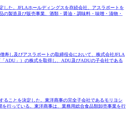
定した。JFLAホールディングスを存続会社、アスラポートを
食品の製造及び販売事業、酒類・醤油・調味料・味噌・漬物・
小僧寿し及びアスラポートの取締役会において、株式会社JFLA
、以下「ADU」）の株式を取得し、ADU及びADUの子会社である
社化することを決定した。東洋商事の完全子会社であるモリヨシ
開を行っている。東洋商事は、業務用総合食品類卸売事業を行