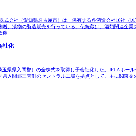
盛田株式会社（愛知県名古屋市）は、保有する各酒造会社10社
噌、漬物の製造販売を行っている。伝統蔵は、酒類関連企業の
低迷
会社化
喜堂（埼玉県県入間郡）の全株式を取得し子会社化した。JFLAホ
玉県入間郡三芳町のセントラル工場を拠点として、主に関東圏