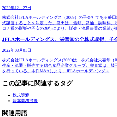
2022年12月27日
株式会社JFLAホールディングス（3069）の子会社である
式譲渡することを決定した。盛田は、酒類、醤油、調味料、味
ロナ禍の影響や円安の進行により、販売・流通事業の業績が
JFLAホールディングス、栄喜堂の全株式取得、子
2022年03月01日
株式会社JFLAホールディングス(3069)は、株式会社栄
生産・流通・販売する総合食品企業グループ。栄喜堂は、埼
を行っている。本件M&Aにより、JFLAホールディングス
この記事に関連するタグ
株式譲渡
資本業務提携
関連用語