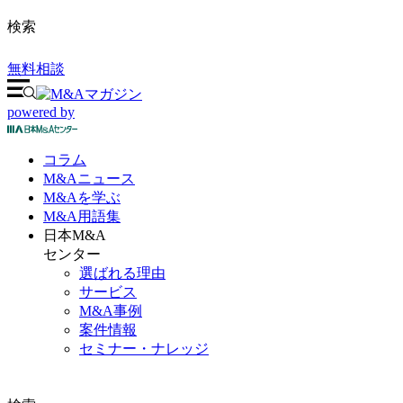
検索
無料相談
powered by
コラム
M&A
ニュース
M&Aを
学ぶ
M&A
用語集
日本M&A
センター
選ばれる理由
サービス
M&A事例
案件情報
セミナー・ナレッジ