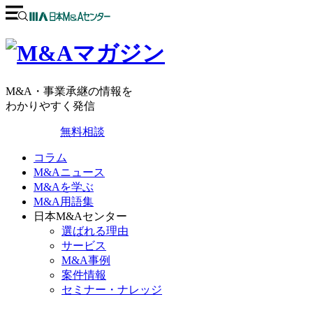
M&A・事業承継の情報を
わかりやすく発信
無料相談
コラム
M&Aニュース
M&Aを学ぶ
M&A用語集
日本M&Aセンター
選ばれる理由
サービス
M&A事例
案件情報
セミナー・ナレッジ