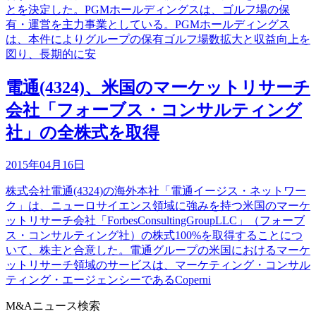
とを決定した。PGMホールディングスは、ゴルフ場の保
有・運営を主力事業としている。PGMホールディングス
は、本件によりグループの保有ゴルフ場数拡大と収益向上を
図り、長期的に安
電通(4324)、米国のマーケットリサーチ
会社「フォーブス・コンサルティング
社」の全株式を取得
2015年04月16日
株式会社電通(4324)の海外本社「電通イージス・ネットワー
ク」は、ニューロサイエンス領域に強みを持つ米国のマーケ
ットリサーチ会社「ForbesConsultingGroupLLC」（フォーブ
ス・コンサルティング社）の株式100%を取得することにつ
いて、株主と合意した。電通グループの米国におけるマーケ
ットリサーチ領域のサービスは、マーケティング・コンサル
ティング・エージェンシーであるCoperni
M&Aニュース検索