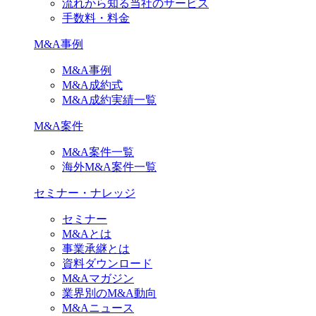
流れから知る当社のサービス
手数料・料金
M&A事例
M&A事例
M&A成約式
M&A成約実績一覧
M&A案件
M&A案件一覧
海外M&A案件一覧
セミナー・ナレッジ
セミナー
M&Aとは
事業承継とは
資料ダウンロード
M&Aマガジン
業界別のM&A動向
M&Aニュース