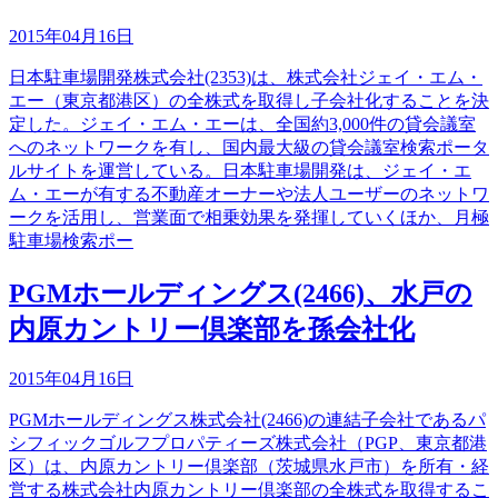
2015年04月16日
日本駐車場開発株式会社(2353)は、株式会社ジェイ・エム・
エー（東京都港区）の全株式を取得し子会社化することを決
定した。ジェイ・エム・エーは、全国約3,000件の貸会議室
へのネットワークを有し、国内最大級の貸会議室検索ポータ
ルサイトを運営している。日本駐車場開発は、ジェイ・エ
ム・エーが有する不動産オーナーや法人ユーザーのネットワ
ークを活用し、営業面で相乗効果を発揮していくほか、月極
駐車場検索ポー
PGMホールディングス(2466)、水戸の
内原カントリー倶楽部を孫会社化
2015年04月16日
PGMホールディングス株式会社(2466)の連結子会社であるパ
シフィックゴルフプロパティーズ株式会社（PGP、東京都港
区）は、内原カントリー倶楽部（茨城県水戸市）を所有・経
営する株式会社内原カントリー倶楽部の全株式を取得するこ