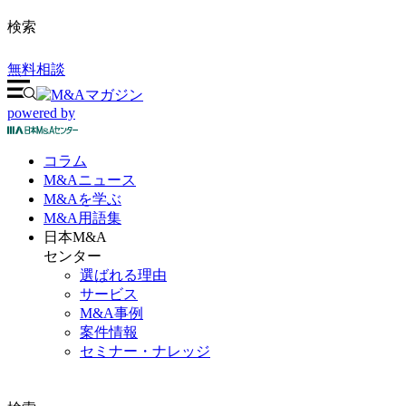
検索
無料相談
powered by
コラム
M&A
ニュース
M&Aを
学ぶ
M&A
用語集
日本M&A
センター
選ばれる理由
サービス
M&A事例
案件情報
セミナー・ナレッジ